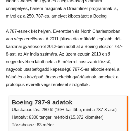
North Charleston-i gyár és a légitársaság számára
ünnepélyes, hanem magának a Dreamliner programnak is,
mivel ez a 250. 787-es, amelyet kibocsátott a Boeing.
A 787-esnek két helyen, Everettben és North Charlestonban
van végszerelősora. A 2011 júliusa óta működő legújabb, dél-
karolinai gyártósorról 2012-ben adott át a Boeing először 787-
8-ast, az Air India számára. Az üzem ezután 2013 első
negyedévében látott neki a 6 méterrel hosszabb törzsű,
nagyobb utasbefogadó képességű 787-9-es alkotóelemei, a
hátsó és a középső törzsszekciók gyártásának, amelyek a
prototípus everetti végszerelését szolgálták.
Boeing 787-9 adatok
Utaskapacitás: 280 fő (16%-kal több, mint a 787-8-asé)
Hatótáv: 8300 tengeri mérföld (15,372 kilométer)
Törzshossz: 63 méter