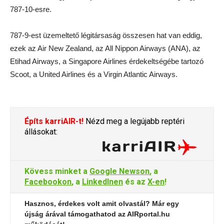
787-10-esre.
787-9-est üzemeltető légitársaság összesen hat van eddig,
ezek az Air New Zealand, az All Nippon Airways (ANA), az
Etihad Airways, a Singapore Airlines érdekeltségébe tartozó
Scoot, a United Airlines és a Virgin Atlantic Airways.
Építs karriAIR-t!
Nézd meg a legújabb reptéri
állásokat:
Kövess minket a
Google Newson
, a
Facebookon
, a
LinkedInen
és az
X-en
!
Hasznos, érdekes volt amit olvastál? Már egy
újság árával támogathatod az AIRportal.hu