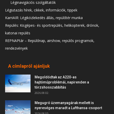
Léginavigációs szolgáltatók
Légiutazás hírek, cikkek, információk, tippek
KarriAIR: Légiközlekedés állás, repülőtér munka
Repülés: Kisgépes- és sportrepülés, helikopterek, drónok,
katonai repülés
REPNAPtár – Repülőnap, airshow, repülős programok,
rendezvények
A címlapról ajánljuk
Megoldódtak az A220-as
hajtóműproblémái, napirenden a
törzshosszabbítás
2026.08.02.
Megugró üzemanyagárak mellett is
nyereséges maradt a Lufthansa-csoport
2026.08.05.