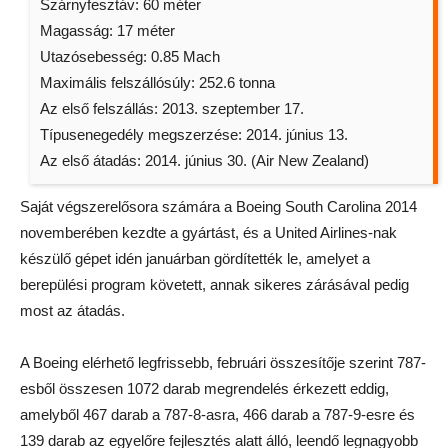
Szárnyfesztáv: 60 méter
Magasság: 17 méter
Utazósebesség: 0.85 Mach
Maximális felszállósúly: 252.6 tonna
Az első felszállás: 2013. szeptember 17.
Típusenegedély megszerzése: 2014. június 13.
Az első átadás: 2014. június 30. (Air New Zealand)
Saját végszerelősora számára a Boeing South Carolina 2014
novemberében kezdte a gyártást, és a United Airlines-nak
készülő gépet idén januárban gördítették le, amelyet a
berepülési program követett, annak sikeres zárásával pedig
most az átadás.
A Boeing elérhető legfrissebb, februári összesítője szerint 787-
esből összesen 1072 darab megrendelés érkezett eddig,
amelyből 467 darab a 787-8-asra, 466 darab a 787-9-esre és
139 darab az egyelőre fejlesztés alatt álló, leendő legnagyobb