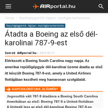
Címlap
Repülőgépgyártók, légiipar, repülőgép-karbantartás
Repülőgépgyártók, légiipar, repülőgép-karbantartás
Átadta a Boeing az első dél-
karolinai 787-9-est
Szerző:
AIRportal.hu
-
2015.03.17.
Elérkezett a Boeing South Carolina nagy napja. Az
amerikai repülőgépgyár dél-karolinai üzeme átadta az első
itt készült Boeing 787-9-est, amely a United Airlines
flottájában kezdheti meg hamarosan szolgálatát.
KAPCSOLÓDÓ CIKK, ELŐZMÉNY
Jogosulttá vált 787-9 átadásra a Boeing South Carolina
Amerikában az első: Boeing 787-9 a United-flottában
A Unitedé lesz az első dél-karolinai Boeing 787-9-es