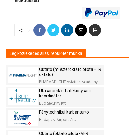
működését!
Légiközlekedés állás, repülőtér munka
Oktató (műszeroktató pilóta – IR
oktató)
PHARMAFLIGHT Aviation Academy
Kft.
Utasáramlás-hatékonysági
koordinátor
Bud Security Kft.
Fénytechnikai karbantartó
Budapest Airport Zrt.
Oktató (oktató pilóta- VFR