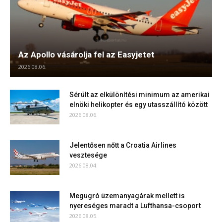
Az Apollo vásárolja fel az Easyjetet
2026.08.06.
Sérült az elkülönítési minimum az amerikai
elnöki helikopter és egy utasszállító között
2026.08.06.
Jelentősen nőtt a Croatia Airlines
vesztesége
2026.08.04.
Megugró üzemanyagárak mellett is
nyereséges maradt a Lufthansa-csoport
2026.08.05.