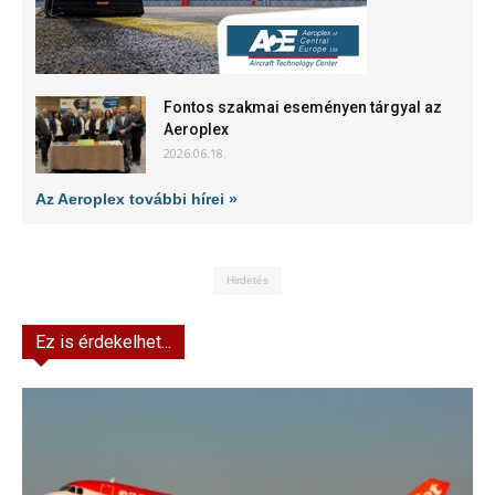
Fontos szakmai eseményen tárgyal az
Aeroplex
2026.06.18.
Az Aeroplex további hírei »
Hirdetés
Ez is érdekelhet...