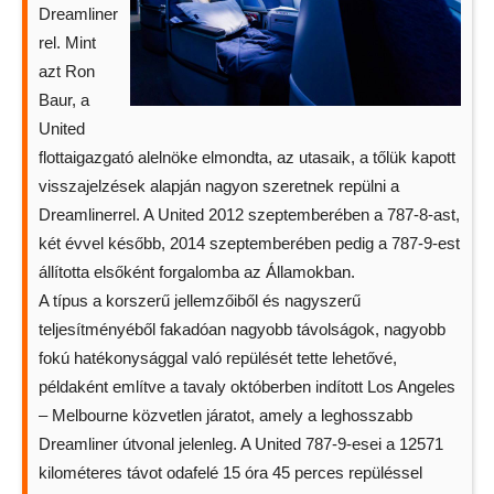
Dreamliner
rel. Mint
azt Ron
Baur, a
United
flottaigazgató alelnöke elmondta, az utasaik, a tőlük kapott
visszajelzések alapján nagyon szeretnek repülni a
Dreamlinerrel. A United 2012 szeptemberében a 787-8-ast,
két évvel később, 2014 szeptemberében pedig a 787-9-est
állította elsőként forgalomba az Államokban.
A típus a korszerű jellemzőiből és nagyszerű
teljesítményéből fakadóan nagyobb távolságok, nagyobb
fokú hatékonysággal való repülését tette lehetővé,
példaként említve a tavaly októberben indított Los Angeles
– Melbourne közvetlen járatot, amely a leghosszabb
Dreamliner útvonal jelenleg. A United 787-9-esei a 12571
kilométeres távot odafelé 15 óra 45 perces repüléssel