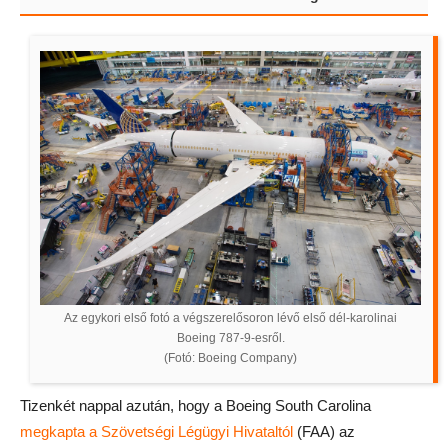
Az egykori első fotó a végszerelősoron lévő első dél-karolinai
Boeing 787-9-esről.
(Fotó: Boeing Company)
Tizenkét nappal azután, hogy a Boeing South Carolina
megkapta a Szövetségi Légügyi Hivataltól
(FAA) az