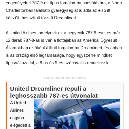
engedélyeket 787-9-es típus forgalomba bocsátására, a North
Charlestonban található gyáregység át is adta az első itt
készült, hosszított törzsű Dreamlinert.
A United Airlines, amelynek ez a negyedik 787-9-ese, és már
12 darab 787-8-as is van a flottájában az Amerikai Egyesült
Államokban elsőként állított forgalomba Dreamlinert, és abban
is az ország első légitársasága, hogy egyszerre mindkét
típusváltozattal, a 8-as és 9-es szériával is rendelkezik.
A cikk a hirdetés alatt folytatódik.
United Dreamliner repüli a
leghosszabb 787-es útvonalat
A United
Airlines
nagyon
elégedett a