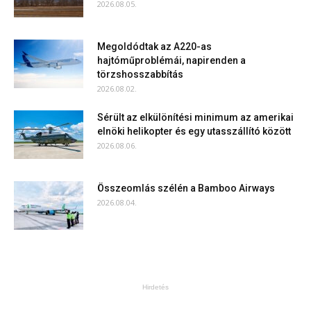
2026.08.05.
Megoldódtak az A220-as
hajtóműproblémái, napirenden a
törzshosszabbítás
2026.08.02.
Sérült az elkülönítési minimum az amerikai
elnöki helikopter és egy utasszállító között
2026.08.06.
Összeomlás szélén a Bamboo Airways
2026.08.04.
Hirdetés