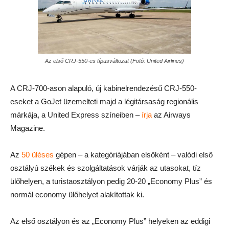
Az első CRJ-550-es típusváltozat (Fotó: United Airlines)
A CRJ-700-ason alapuló, új kabinelrendezésű CRJ-550-
eseket a GoJet üzemelteti majd a légitársaság regionális
márkája, a United Express színeiben –
írja
az Airways
Magazine.
Az
50 üléses
gépen – a kategóriájában elsőként – valódi első
osztályú székek és szolgáltatások várják az utasokat, tíz
ülőhelyen, a turistaosztályon pedig 20-20 „Economy Plus” és
normál economy ülőhelyet alakítottak ki.
Az első osztályon és az „Economy Plus” helyeken az eddigi