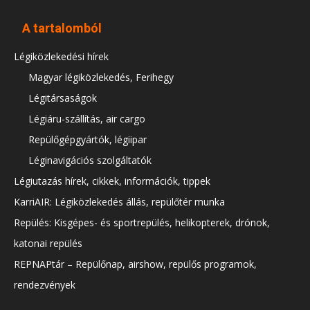
A tartalomból
Légiközlekedési hírek
Magyar légiközlekedés, Ferihegy
Légitársaságok
Légiáru-szállítás, air cargo
Repülőgépgyártók, légiipar
Léginavigációs szolgáltatók
Légiutazás hírek, cikkek, információk, tippek
KarriAIR: Légiközlekedés állás, repülőtér munka
Repülés: Kisgépes- és sportrepülés, helikopterek, drónok,
katonai repülés
REPNAPtár – Repülőnap, airshow, repülős programok,
rendezvények