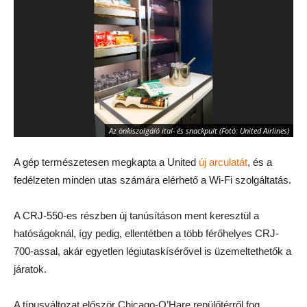
Az önkiszolgáló ital- és snackpult (Fotó: United Airlines)
A gép természetesen megkapta a United
új arculatát
, és a
fedélzeten minden utas számára elérhető a Wi-Fi szolgáltatás.
A CRJ-550-es részben új tanúsításon ment keresztül a
hatóságoknál, így pedig, ellentétben a több férőhelyes CRJ-
700-assal, akár egyetlen légiutaskísérővel is üzemeltethetők a
járatok.
A típusváltozat először Chicago-O’Hare repülőtérről fog