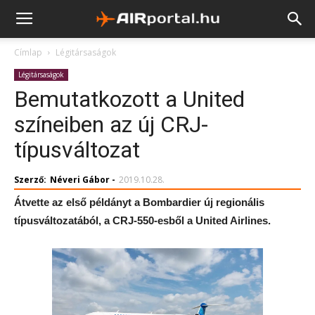
Címlap
Légitársaságok
Légitársaságok
Bemutatkozott a United
színeiben az új CRJ-
típusváltozat
Szerző:
Néveri Gábor
-
2019.10.28.
Átvette az első példányt a Bombardier új regionális
típusváltozatából, a CRJ-550-esből a United Airlines.