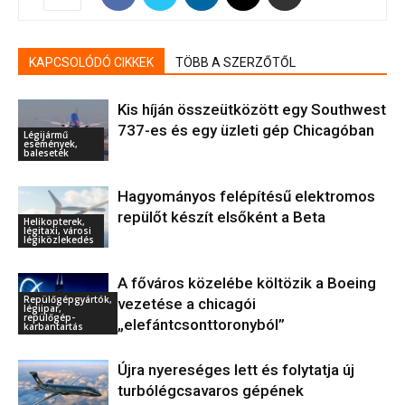
KAPCSOLÓDÓ CIKKEK
TÖBB A SZERZŐTŐL
Kis híján összeütközött egy Southwest
737-es és egy üzleti gép Chicagóban
Légijármű
események,
balesetek
Hagyományos felépítésű elektromos
repülőt készít elsőként a Beta
Helikopterek,
légitaxi, városi
légiközlekedés
A főváros közelébe költözik a Boeing
Repülőgépgyártók,
vezetése a chicagói
légiipar,
repülőgép-
„elefántcsonttoronyból”
karbantartás
Újra nyereséges lett és folytatja új
turbólégcsavaros gépének