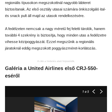
regionális típusokon megszokottnál nagyobb lábteret
biztosítanak. Az első osztály utasai számára önkiszolgáló ital-
és snack pult áll majd az utasok rendelkezésére.
A fedélzeten nemcsak a nagy méretű fej feletti tárolók, hanem
további 4 szekrény is biztosítja, hogy minden utas a fedélzetre
vihesse kézipoggyászát. Ezzel megszűnik a regionális
járatoknál eddig megszokott poggyászméret-korlátozás.
A cikk a hirdetés alatt folytatódik.
Galéria a United Airlines első CRJ-550-
eséről
1
a 5