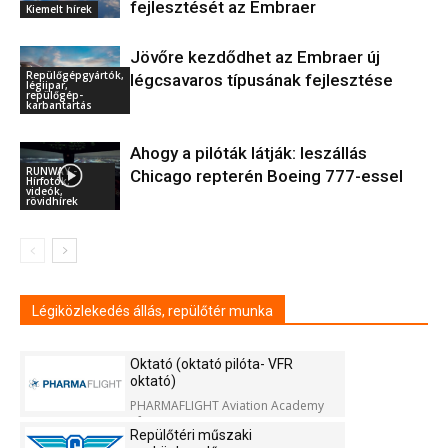
fejlesztését az Embraer
Kiemelt hírek
Jövőre kezdődhet az Embraer új
Repülőgépgyártók,
légcsavaros típusának fejlesztése
légiipar,
repülőgép-
karbantartás
Ahogy a pilóták látják: leszállás
RUNWAY -
Chicago repterén Boeing 777-essel
Hírfotók,
videók,
rövidhírek
Légiközlekedés állás, repülőtér munka
Oktató (oktató pilóta- VFR
oktató)
PHARMAFLIGHT Aviation Academy
Kft.
Repülőtéri műszaki