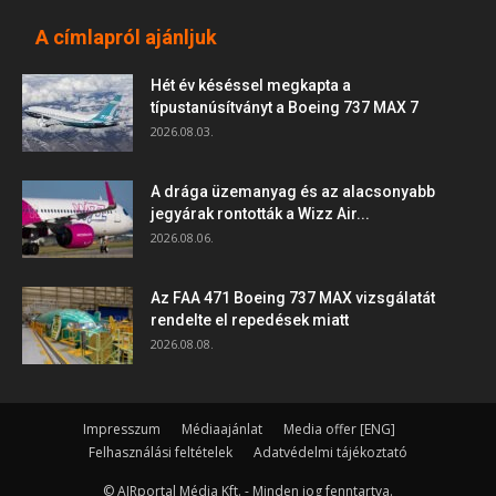
A címlapról ajánljuk
Hét év késéssel megkapta a
típustanúsítványt a Boeing 737 MAX 7
2026.08.03.
A drága üzemanyag és az alacsonyabb
jegyárak rontották a Wizz Air...
2026.08.06.
Az FAA 471 Boeing 737 MAX vizsgálatát
rendelte el repedések miatt
2026.08.08.
Impresszum
Médiaajánlat
Media offer [ENG]
Felhasználási feltételek
Adatvédelmi tájékoztató
© AIRportal Média Kft. - Minden jog fenntartva.