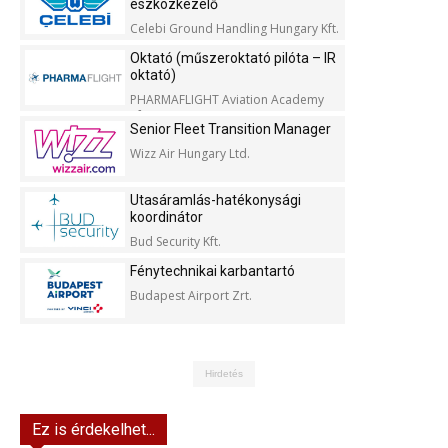
eszközkezelő
Celebi Ground Handling Hungary Kft.
Oktató (műszeroktató pilóta – IR
oktató)
PHARMAFLIGHT Aviation Academy
Kft.
Senior Fleet Transition Manager
Wizz Air Hungary Ltd.
Utasáramlás-hatékonysági
koordinátor
Bud Security Kft.
Fénytechnikai karbantartó
Budapest Airport Zrt.
Hirdetés
Ez is érdekelhet...