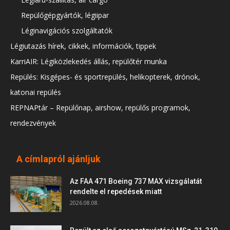
Repülőgépgyártók, légiipar
Léginavigációs szolgáltatók
Légiutazás hírek, cikkek, információk, tippek
KarriAIR: Légiközlekedés állás, repülőtér munka
Repülés: Kisgépes- és sportrepülés, helikopterek, drónok,
katonai repülés
REPNAPtár – Repülőnap, airshow, repülős programok,
rendezvények
A címlapról ajánljuk
Az FAA 471 Boeing 737 MAX vizsgálatát
rendelte el repedések miatt
2026.08.08.