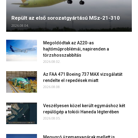
Repült az első sorozatgyártású MSz-21-310
2026.08.04.
Megoldódtak az A220-as
hajtóműproblémái, napirenden a
törzshosszabbítás
2026.08.02.
Az FAA 471 Boeing 737 MAX vizsgálatát
rendelte el repedések miatt
2026.08.08.
Veszélyesen közel került egymáshoz két
repülőgép a tokiói Haneda légterében
2026.08.05.
Megugró üzemanyagárak mellett is