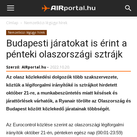
Címlap
Nemzetközi légügyi hírek
Nemzetközi légügyi hírek
Budapesti járatokat is érint a
pénteki olaszországi sztrájk
Szerző:
AIRportal.hu
-
2022.10.20.
Az olasz közlekedési dolgozók több szakszervezete,
köztük a légiforgalmi irányítóké is sztrájkot hirdetett
október 21-re, a munkabeszüntetés miatt késések és
járattörlések várhatók, a Ryanair törölte az Olaszország és
Budapest között közlekedő járatainak többségét.
Az Eurocontrol közlése szerint az olaszországi légiforgalmi
irányítók október 21-én, pénteken egész nap (00:01-23:59)