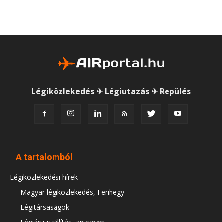
Légiközlekedés ✈ Légiutazás ✈ Repülés
A tartalomból
Légiközlekedési hírek
Magyar légiközlekedés, Ferihegy
Légitársaságok
Légiáru-szállítás, air cargo