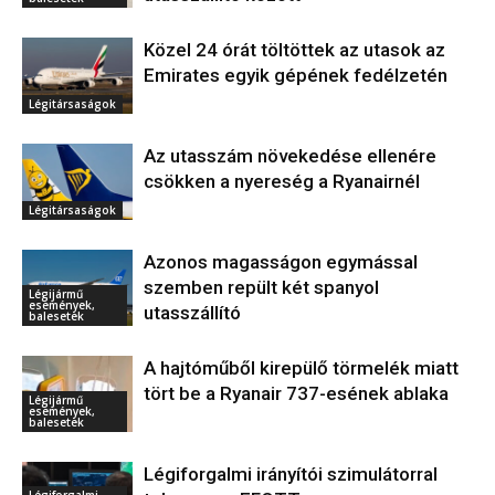
Közel 24 órát töltöttek az utasok az
Emirates egyik gépének fedélzetén
Légitársaságok
Az utasszám növekedése ellenére
csökken a nyereség a Ryanairnél
Légitársaságok
Azonos magasságon egymással
szemben repült két spanyol
Légijármű
események,
utasszállító
balesetek
A hajtóműből kirepülő törmelék miatt
tört be a Ryanair 737-esének ablaka
Légijármű
események,
balesetek
Légiforgalmi irányítói szimulátorral
Légiforgalmi