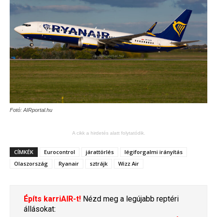
Fotó: AIRportal.hu
A cikk a hirdetés alatt folytatódik.
CÍMKÉK
Eurocontrol
járattörlés
légiforgalmi irányítás
Olaszország
Ryanair
sztrájk
Wizz Air
Építs karriAIR-t!
Nézd meg a legújabb reptéri
állásokat: