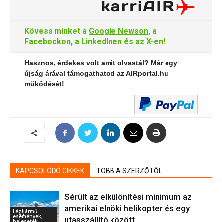
Kövess minket a
Google Newson
, a
Facebookon
, a
LinkedInen
és az
X-en
!
Hasznos, érdekes volt amit olvastál? Már egy
újság árával támogathatod az AIRportal.hu
működését!
KAPCSOLÓDÓ CIKKEK
TÖBB A SZERZŐTŐL
Sérült az elkülönítési minimum az
amerikai elnöki helikopter és egy
Légijármű
események,
utasszállító között
balesetek