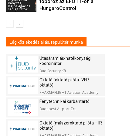
toboroz az EFOTT-on a
irányítás,
léginavigációs
HungaroControl
szolgáltatók
Légiközlekedés állás, repülőtér munka
Utasáramlás-hatékonysági
koordinátor
Bud Security Kft.
Oktató (oktató pilóta- VFR
oktató)
PHARMAFLIGHT Aviation Academy
Kft.
Fénytechnikai karbantartó
Budapest Airport Zrt.
Oktató (műszeroktató pilóta – IR
oktató)
PHARMAFLIGHT Aviation Academy