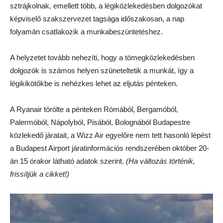
sztrájkolnak, emellett több, a légiközlekedésben dolgozókat
képviselő szakszervezet tagsága időszakosan, a nap
folyamán csatlakozik a munkabeszüntetéshez.
A helyzetet tovább nehezíti, hogy a tömegközlekedésben
dolgozók is számos helyen szüneteltetik a munkát, így a
légikikötőkbe is nehézkes lehet az eljutás pénteken.
A Ryanair törölte a pénteken Rómából, Bergamóból,
Palermóból, Nápolyból, Pisából, Bolognából Budapestre
közlekedő járatait, a Wizz Air egyelőre nem tett hasonló lépést
a Budapest Airport járatinformációs rendszerében október 20-
án 15 órakor látható adatok szerint.
(Ha változás történik,
frissítjük a cikket!)