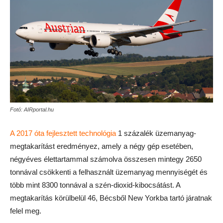
Fotó: AIRportal.hu
A 2017 óta fejlesztett technológia
1 százalék üzemanyag-
megtakarítást eredményez, amely a négy gép esetében,
négyéves élettartammal számolva összesen mintegy 2650
tonnával csökkenti a felhasznált üzemanyag mennyiségét és
több mint 8300 tonnával a szén-dioxid-kibocsátást. A
megtakarítás körülbelül 46, Bécsből New Yorkba tartó járatnak
felel meg.