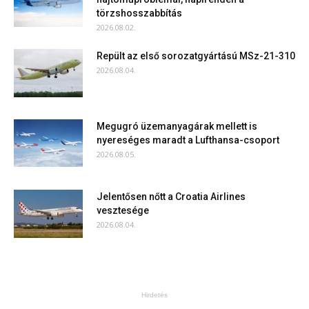
törzshosszabbítás
2026.08.02.
Repült az első sorozatgyártású MSz-21-310
2026.08.04.
Megugró üzemanyagárak mellett is
nyereséges maradt a Lufthansa-csoport
2026.08.05.
Jelentősen nőtt a Croatia Airlines
vesztesége
2026.08.04.
Hirdetés