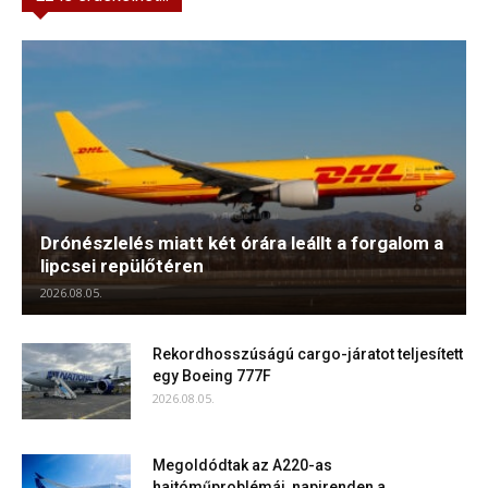
Drónészlelés miatt két órára leállt a forgalom a
lipcsei repülőtéren
2026.08.05.
Rekordhosszúságú cargo-járatot teljesített
egy Boeing 777F
2026.08.05.
Megoldódtak az A220-as
hajtóműproblémái, napirenden a