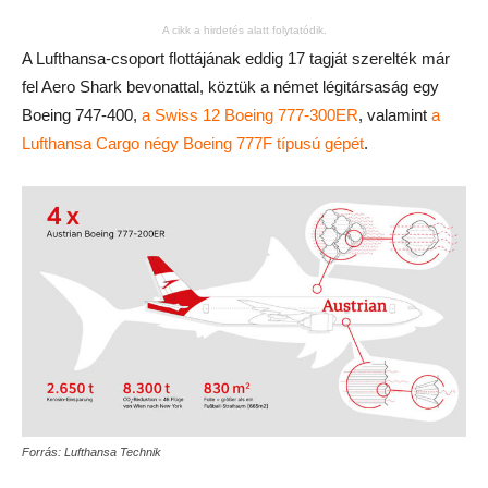
A cikk a hirdetés alatt folytatódik.
A Lufthansa-csoport flottájának eddig 17 tagját szerelték már
fel Aero Shark bevonattal, köztük a német légitársaság egy
Boeing 747-400,
a Swiss 12 Boeing 777-300ER
, valamint
a
Lufthansa Cargo négy Boeing 777F típusú gépét
.
Forrás: Lufthansa Technik