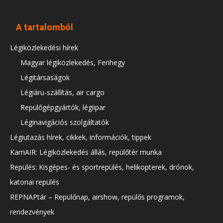
A tartalomból
Légiközlekedési hírek
Magyar légiközlekedés, Ferihegy
Légitársaságok
Légiáru-szállítás, air cargo
Repülőgépgyártók, légiipar
Léginavigációs szolgáltatók
Légiutazás hírek, cikkek, információk, tippek
KarriAIR: Légiközlekedés állás, repülőtér munka
Repülés: Kisgépes- és sportrepülés, helikopterek, drónok,
katonai repülés
REPNAPtár – Repülőnap, airshow, repülős programok,
rendezvények