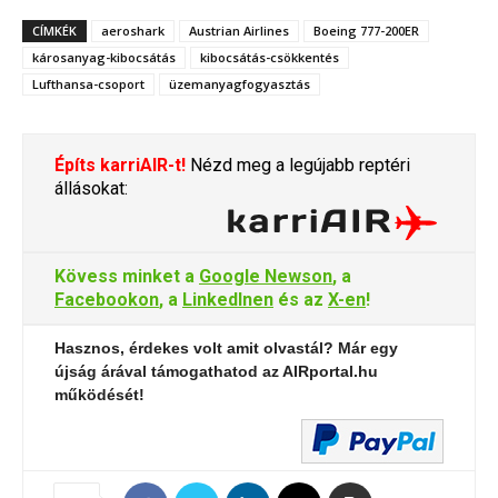
CÍMKÉK
aeroshark
Austrian Airlines
Boeing 777-200ER
károsanyag-kibocsátás
kibocsátás-csökkentés
Lufthansa-csoport
üzemanyagfogyasztás
Építs karriAIR-t!
Nézd meg a legújabb reptéri
állásokat:
Kövess minket a
Google Newson
, a
Facebookon
, a
LinkedInen
és az
X-en
!
Hasznos, érdekes volt amit olvastál? Már egy
újság árával támogathatod az AIRportal.hu
működését!