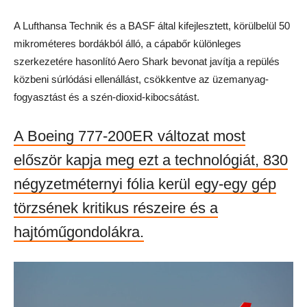
A Lufthansa Technik és a BASF által kifejlesztett, körülbelül 50
mikrométeres bordákból álló, a cápabőr különleges
szerkezetére hasonlító Aero Shark bevonat javítja a repülés
közbeni súrlódási ellenállást, csökkentve az üzemanyag-
fogyasztást és a szén-dioxid-kibocsátást.
A Boeing 777-200ER változat most
először kapja meg ezt a technológiát, 830
négyzetméternyi fólia kerül egy-egy gép
törzsének kritikus részeire és a
hajtóműgondolákra.