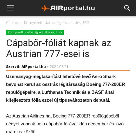
Címlap
Környezettudatos légiközlekedés, ESG
Környezettudatos légiközlekedés, ESG
Cápabőr-fóliát kapnak az
Austrian 777-esei is
Szerző:
AIRportal.hu
-
2024.08.21.
Üzemanyag-megtakarítást lehetővé tevő Aero Shark
bevonat kerül az osztrák légitársaság Boeing 777-200ER
repülőgépeire, a Lufthansa Technik és a BASF által
kifejlesztett fólia ezzel új típusváltozaton debütál.
Az Austrian Airlines hat Boeing 777-200ER repülőgépéből
négyet vonnak be a cápabőr-fóliával idén december és jövő
március között.