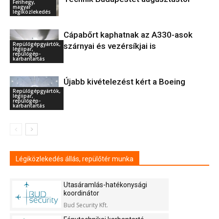
Ferihegy,
magyar
légiközlekedés
Cápabőrt kaphatnak az A330-asok
Repülőgépgyártók,
szárnyai és vezérsíkjai is
légiipar,
repülőgép-
karbantartás
Újabb kivételezést kért a Boeing
Repülőgépgyártók,
légiipar,
repülőgép-
karbantartás
Légiközlekedés állás, repülőtér munka
Utasáramlás-hatékonysági
koordinátor
Bud Security Kft.