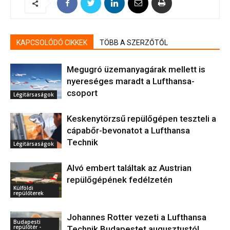
KAPCSOLÓDÓ CIKKEK
TÖBB A SZERZŐTŐL
Megugró üzemanyagárak mellett is
nyereséges maradt a Lufthansa-
csoport
Légitársaságok
Keskenytörzsű repülőgépen teszteli a
cápabőr-bevonatot a Lufthansa
Technik
Légitársaságok
Alvó embert találtak az Austrian
repülőgépének fedélzetén
Külföldi
repülőterek
Johannes Rotter vezeti a Lufthansa
Budapesti
repülőtér -
Technik Budapestet augusztustól