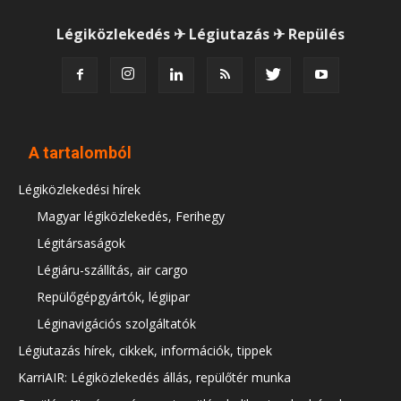
Légiközlekedés ✈ Légiutazás ✈ Repülés
A tartalomból
Légiközlekedési hírek
Magyar légiközlekedés, Ferihegy
Légitársaságok
Légiáru-szállítás, air cargo
Repülőgépgyártók, légiipar
Léginavigációs szolgáltatók
Légiutazás hírek, cikkek, információk, tippek
KarriAIR: Légiközlekedés állás, repülőtér munka