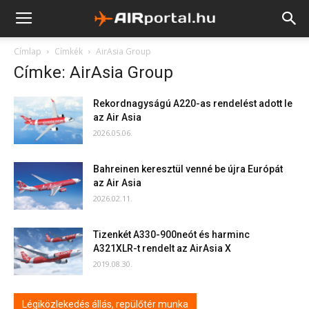
Címlap
Címkék
AirAsia Group
Címke: AirAsia Group
Rekordnagyságú A220-as rendelést adott le
az Air Asia
2026.05.06.
Bahreinen keresztül venné be újra Európát
az Air Asia
2026.02.11.
Tizenkét A330-900neót és harminc
A321XLR-t rendelt az AirAsia X
2019.08.30.
Légiközlekedés állás, repülőtér munka