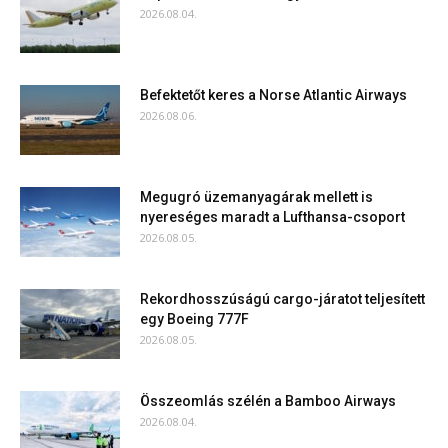
2026.08.04.
Befektetőt keres a Norse Atlantic Airways
2026.08.06.
Megugró üzemanyagárak mellett is
nyereséges maradt a Lufthansa-csoport
2026.08.05.
Rekordhosszúságú cargo-járatot teljesített
egy Boeing 777F
2026.08.05.
Összeomlás szélén a Bamboo Airways
2026.08.04.