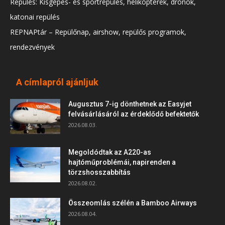
Repülés: Kisgépes- és sportrepülés, helikopterek, drónok,
katonai repülés
REPNAPtár – Repülőnap, airshow, repülős programok,
rendezvények
A címlapról ajánljuk
Augusztus 7-ig dönthetnek az Easyjet
felvásárlásáról az érdeklődő befektetők
2026.08.03.
Megoldódtak az A220-as
hajtóműproblémái, napirenden a
törzshosszabbítás
2026.08.02.
Összeomlás szélén a Bamboo Airways
2026.08.04.