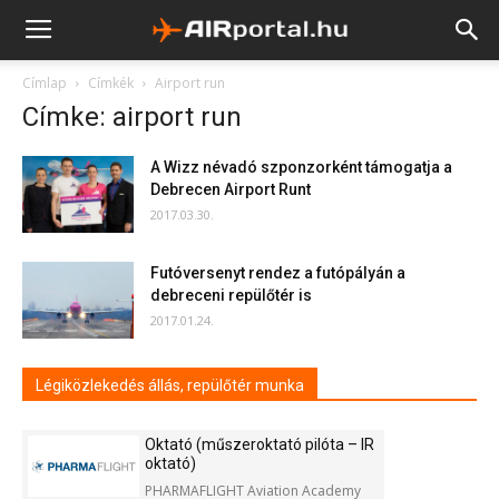
Címlap
Címkék
Airport run
Címke: airport run
A Wizz névadó szponzorként támogatja a
Debrecen Airport Runt
2017.03.30.
Futóversenyt rendez a futópályán a
debreceni repülőtér is
2017.01.24.
Légiközlekedés állás, repülőtér munka
Oktató (műszeroktató pilóta – IR
oktató)
PHARMAFLIGHT Aviation Academy