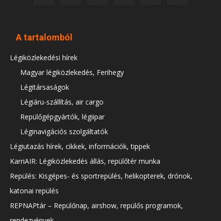
A tartalomból
Légiközlekedési hírek
Magyar légiközlekedés, Ferihegy
Légitársaságok
Légiáru-szállítás, air cargo
Repülőgépgyártók, légiipar
Léginavigációs szolgáltatók
Légiutazás hírek, cikkek, információk, tippek
KarriAIR: Légiközlekedés állás, repülőtér munka
Repülés: Kisgépes- és sportrepülés, helikopterek, drónok,
katonai repülés
REPNAPtár – Repülőnap, airshow, repülős programok,
rendezvények