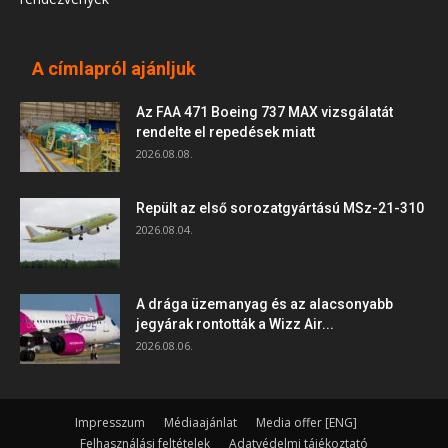
A címlapról ajánljuk
Az FAA 471 Boeing 737 MAX vizsgálatát
rendelte el repedések miatt
2026.08.08.
Repült az első sorozatgyártású MSz-21-310
2026.08.04.
A drága üzemanyag és az alacsonyabb
jegyárak rontották a Wizz Air...
2026.08.06.
Impresszum
Médiaajánlat
Media offer [ENG]
Felhasználási feltételek
Adatvédelmi tájékoztató