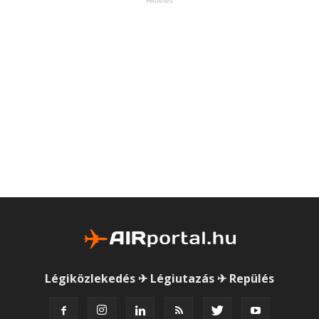
Hirdetés
Légiközlekedés ✈ Légiutazás ✈ Repülés