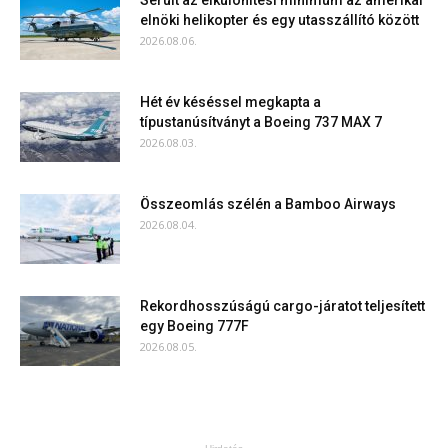
Sérült az elkülönítési minimum az amerikai
elnöki helikopter és egy utasszállító között
2026.08.06.
Hét év késéssel megkapta a
típustanúsítványt a Boeing 737 MAX 7
2026.08.03.
Összeomlás szélén a Bamboo Airways
2026.08.04.
Rekordhosszúságú cargo-járatot teljesített
egy Boeing 777F
2026.08.05.