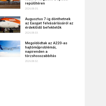
repülőtéren
2026.08.05.
Augusztus 7-ig dönthetnek
az Easyjet felvásárlásáról az
érdeklődő befektetők
2026.08.03.
Megoldódtak az A220-as
hajtóműproblémái,
napirenden a
törzshosszabbítás
2026.08.02.