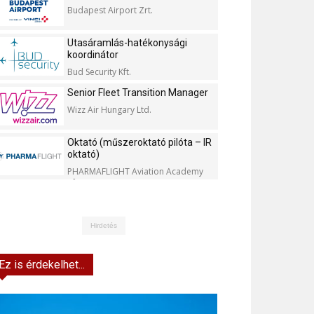
Budapest Airport Zrt.
Utasáramlás-hatékonysági
koordinátor
Bud Security Kft.
Senior Fleet Transition Manager
Wizz Air Hungary Ltd.
Oktató (műszeroktató pilóta – IR
oktató)
PHARMAFLIGHT Aviation Academy
Kft.
Hirdetés
Ez is érdekelhet...