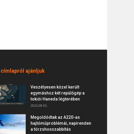
 címlapról ajánljuk
Veszélyesen közel került
egymáshoz két repülőgép a
tokiói Haneda légterében
2026.08.05.
Megoldódtak az A220-as
hajtóműproblémái, napirenden
a törzshosszabbítás