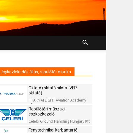
Légiközlekedés állás, repülőtér munka
Oktató (oktató pilóta- VFR
oktató)
PHARMAFLIGHT Aviation Academy
Kft.
Repülőtéri műszaki
eszközkezelő
Celebi Ground Handling Hungary Kft.
Fénytechnikai karbantartó