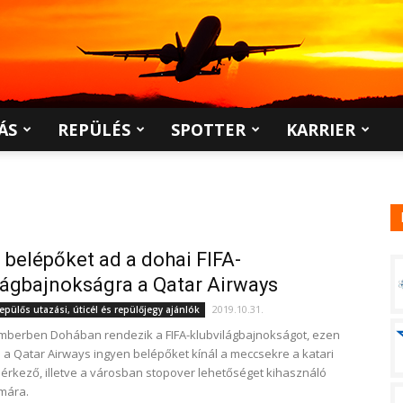
ÁS
REPÜLÉS
SPOTTER
KARRIER
 belépőket ad a dohai FIFA-
lágbajnokságra a Qatar Airways
2019.10.31.
epülős utazási, úticél és repülőjegy ajánlók
mberben Dohában rendezik a FIFA-klubvilágbajnokságot, ezen
 a Qatar Airways ingyen belépőket kínál a meccsekre a katari
érkező, illetve a városban stopover lehetőséget kihasználó
mára.