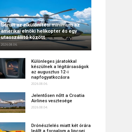
Sérült az elkülönítési minimum az
amerikai elnöki helikopter és egy
utasszállító között
2026.08.06.
Különleges járatokkal
készülnek a légitársaságok
az augusztus 12-i
napfogyatkozásra
2026.08.06.
Jelentősen nőtt a Croatia
Airlines vesztesége
2026.08.04.
Drónészlelés miatt két órára
leállt a forgalom a lipcsei