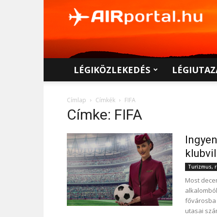
AIRportal.hu
LÉGIKÖZLEKEDÉS
LÉGIUTAZ
Címlap
Címkék
FIFA
Címke: FIFA
Ingyen
klubvi
Turizmus, r
Most dece
alkalomból
fővárosba 
utasai szá