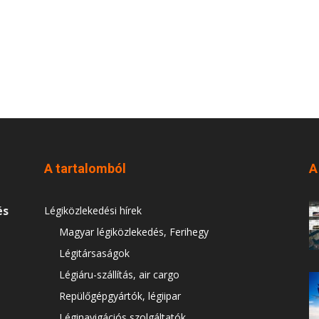
A tartalomból
A
és
Légiközlekedési hírek
Magyar légiközlekedés, Ferihegy
Légitársaságok
Légiáru-szállítás, air cargo
Repülőgépgyártók, légiipar
Léginavigációs szolgáltatók