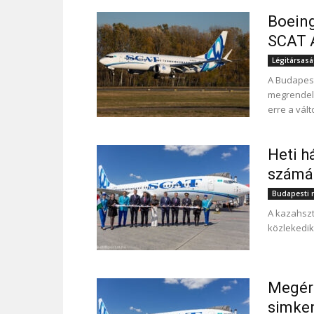
Boeing
SCAT A
Légitársas
A Budapest
megrendelé
erre a vált
Heti h
számát
Budapesti r
A kazahszt
közlekedik
Megérk
simken