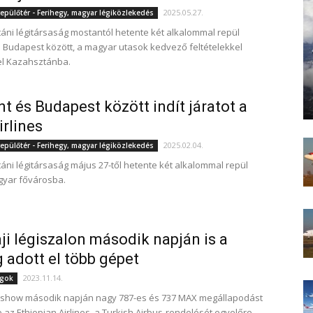
2025.05.27.
epülőtér - Ferihegy, magyar légiközlekedés
áni légitársaság mostantól hetente két alkalommal repül
 Budapest között, a magyar utasok kedvező feltételekkel
el Kazahsztánba.
t és Budapest között indít járatot a
irlines
2025.02.04.
epülőtér - Ferihegy, magyar légiközlekedés
áni légitársaság május 27-től hetente két alkalommal repül
gyar fővárosba.
ji légiszalon második napján is a
 adott el több gépet
2023.11.14.
ágok
rshow második napján nagy 787-es és 737 MAX megállapodást
e az Ethiopian Airlines, a Turkish Airbus-rendelését egyelőre