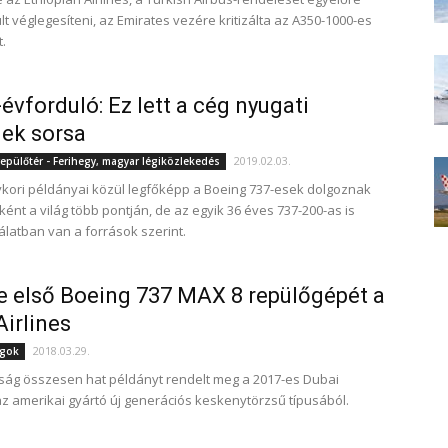
t véglegesíteni, az Emirates vezére kritizálta az A350-1000-es
.
évforduló: Ez lett a cég nyugati
ek sorsa
2019.02.03.
epülőtér - Ferihegy, magyar légiközlekedés
gykori példányai közül legfőképp a Boeing 737-esek dolgoznak
ként a világ több pontján, de az egyik 36 éves 737-200-as is
álatban van a források szerint.
e első Boeing 737 MAX 8 repülőgépét a
irlines
2018.03.29.
ágok
aság összesen hat példányt rendelt meg a 2017-es Dubai
z amerikai gyártó új generációs keskenytörzsű típusából.