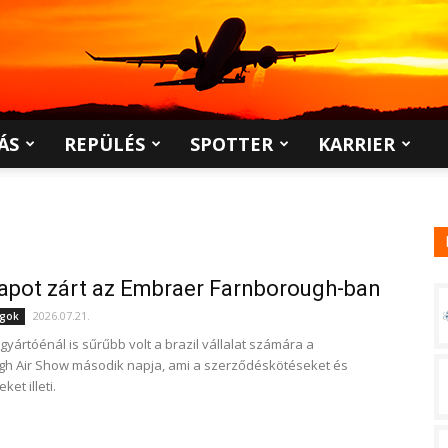
ÁS
REPÜLÉS
SPOTTER
KARRIER
apot zárt az Embraer Farnborough-ban
2026.07.21.
ágok
gyártóénál is sűrűbb volt a brazil vállalat számára a
h Air Show második napja, ami a szerződéskötéseket és
ket illeti.