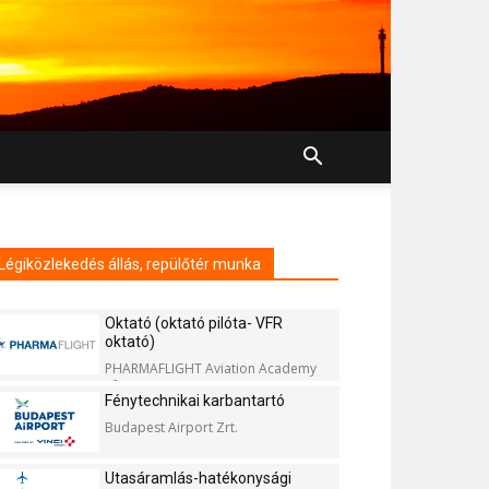
Légiközlekedés állás, repülőtér munka
Oktató (oktató pilóta- VFR
oktató)
PHARMAFLIGHT Aviation Academy
Kft.
Fénytechnikai karbantartó
Budapest Airport Zrt.
Utasáramlás-hatékonysági