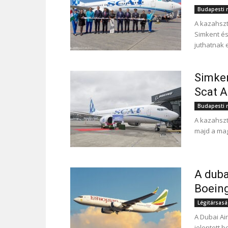
Budapesti r
A kazahszt
Simkent és
juthatnak 
Simken
Scat A
Budapesti r
A kazahszt
majd a ma
A duba
Boeing
Légitársas
A Dubai Ai
jelentett b