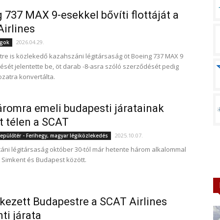
 737 MAX 9-esekkel bővíti flottáját a
irlines
2026.04.29.
ágok
re is közlekedő kazahszáni légitársaság öt Boeing 737 MAX 9
sét jelentette be, öt darab -8-asra szóló szerződését pedig
ozatra konvertálta.
áromra emeli budapesti járatainak
 télen a SCAT
2025.10.07.
epülőtér - Ferihegy, magyar légiközlekedés
áni légitársaság október 30-tól már hetente három alkalommal
 Simkent és Budapest között.
ezett Budapestre a SCAT Airlines
ti járata