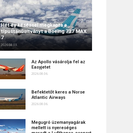
Hét év késéssel megkapta a
típustanúsítványt a Boeing 737 MAX
7
2026.08.03.
Az Apollo vásárolja fel az
Easyjetet
2026.08.06.
Befektetőt keres a Norse
Atlantic Airways
2026.08.06.
Megugró üzemanyagárak
mellett is nyereséges