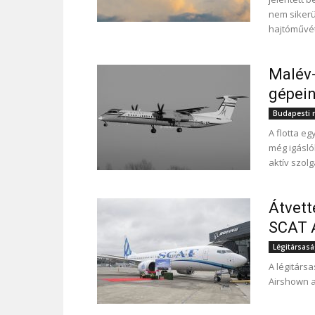
nem sikerül
hajtóművét
Malév-
gépein
Budapesti r
A flotta e
még igásló
aktív szolg
Átvett
SCAT A
Légitársas
A légitárs
Airshown a