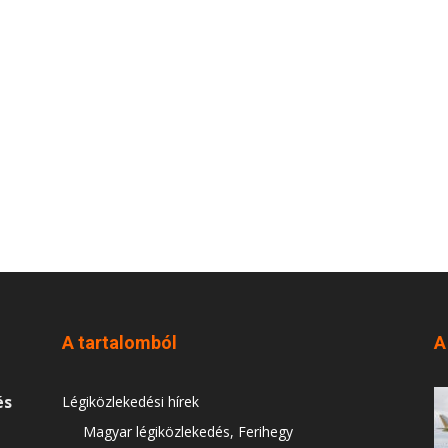
A tartalomból
A
és
Légiközlekedési hírek
Magyar légiközlekedés, Ferihegy