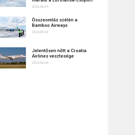
maradt a Lufthansa-csoport
2026.08.05.
Összeomlás szélén a
Bamboo Airways
2026.08.04.
Jelentősen nőtt a Croatia
Airlines vesztesége
2026.08.04.