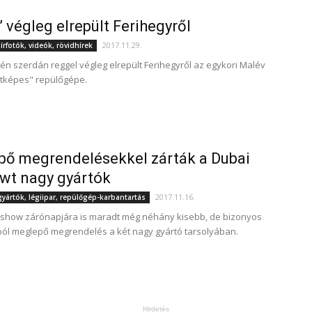
” végleg elrepült Ferihegyről
2017.11.29.
rfotók, videók, rövidhírek
-én szerdán reggel végleg elrepült Ferihegyről az egykori Malév
etképes" repülőgépe.
ő megrendelésekkel zárták a Dubai
wt nagy gyártók
2017.11.16.
ártók, légiipar, repülőgép-karbantartás
rshow zárónapjára is maradt még néhány kisebb, de bizonyos
l meglepő megrendelés a két nagy gyártó tarsolyában.
Hirdetés