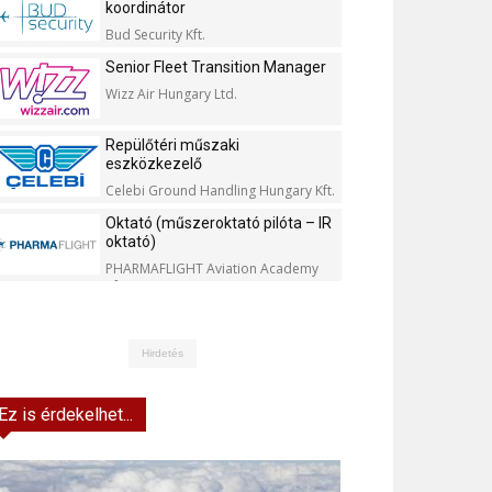
koordinátor
Bud Security Kft.
Senior Fleet Transition Manager
Wizz Air Hungary Ltd.
Repülőtéri műszaki
eszközkezelő
Celebi Ground Handling Hungary Kft.
Oktató (műszeroktató pilóta – IR
oktató)
PHARMAFLIGHT Aviation Academy
Kft.
Hirdetés
Ez is érdekelhet...