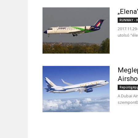
„Elena
RUNWAY - Hí
2017.11.29
utolsó "él
Meglep
Airsho
Repülőgépgy
A Dubai Ai
szempontbó