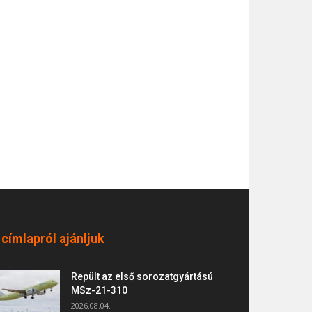
 címlapról ajánljuk
Repült az első sorozatgyártású
MSz-21-310
2026.08.04.