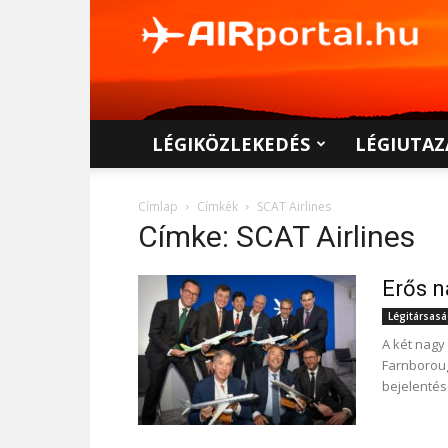
AIRportal.hu
LÉGIKÖZLEKEDÉS
LÉGIUTAZ
Címlap
Címkék
SCAT Airlines
Címke: SCAT Airlines
Erős n
Légitársas
A két nagy 
Farnboroug
bejelentése