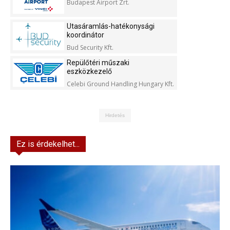
Budapest Airport Zrt.
Utasáramlás-hatékonysági
koordinátor
Bud Security Kft.
Repülőtéri műszaki
eszközkezelő
Celebi Ground Handling Hungary Kft.
Hirdetés
Ez is érdekelhet...