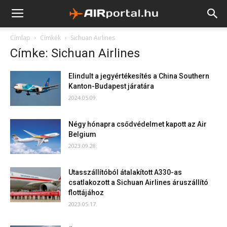
Címlap
Címkék
Sichuan Airlines
Címke: Sichuan Airlines
Elindult a jegyértékesítés a China Southern
Kanton-Budapest járatára
2024.05.09.
Négy hónapra csődvédelmet kapott az Air
Belgium
2023.09.28.
Utasszállítóból átalakított A330-as
csatlakozott a Sichuan Airlines áruszállító
flottájához
2023.05.17.