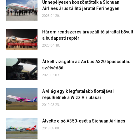
Ünnepélyesen köszöntötték a Sichuan
Airlines áruszállító járatát Ferihegyen
2023.04.20.
Három rendszeres áruszállító járattal bővült
a budapesti reptér
2023.04.18.
Át kell vizsgálni az Airbus A320 típuscsalád
szélvédőit
2021.03.07.
A világ egyik legfiatalabb flottájával
repülhetnek a Wizz Air utasai
2019.08.23.
Átvette első A350-esét a Sichuan Airlines
2018.08.08.