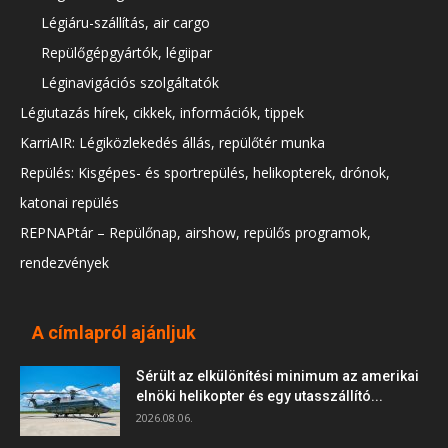
Légiáru-szállítás, air cargo
Repülőgépgyártók, légiipar
Léginavigációs szolgáltatók
Légiutazás hírek, cikkek, információk, tippek
KarriAIR: Légiközlekedés állás, repülőtér munka
Repülés: Kisgépes- és sportrepülés, helikopterek, drónok,
katonai repülés
REPNAPtár – Repülőnap, airshow, repülős programok,
rendezvények
A címlapról ajánljuk
Sérült az elkülönítési minimum az amerikai
elnöki helikopter és egy utasszállító...
2026.08.06.