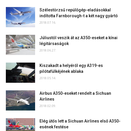
Szélestörzsű repülőgép-eladásokkal
indította Farnborough-t a két nagy gyártó
2018.07.16.
Júliustól veszik át az A350-eseket a kínai
légitársaságok
2018.06.27.
Kiszakadt a helyéről egy A319-es
pilótafülkéjének ablaka
2018.05.14.
Airbus A350-eseket rendelt a Sichuan
Airlines
2018.02.09.
Elég ütős lett a Sichuan Airlines első A350-
esének festése