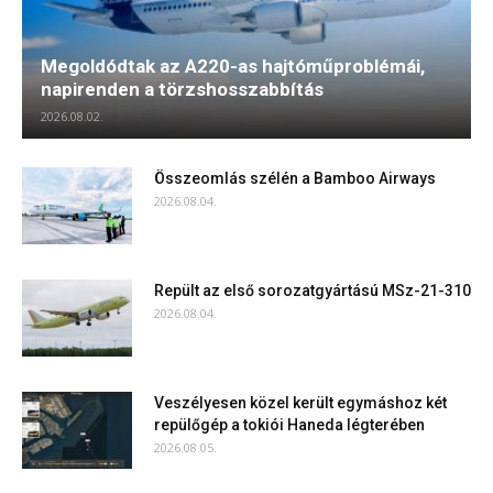
Megoldódtak az A220-as hajtóműproblémái,
napirenden a törzshosszabbítás
2026.08.02.
Összeomlás szélén a Bamboo Airways
2026.08.04.
Repült az első sorozatgyártású MSz-21-310
2026.08.04.
Veszélyesen közel került egymáshoz két
repülőgép a tokiói Haneda légterében
2026.08.05.