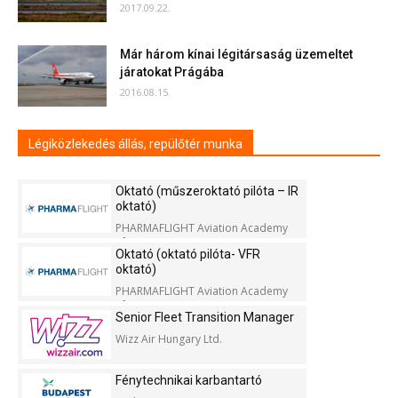
2017.09.22.
Már három kínai légitársaság üzemeltet
járatokat Prágába
2016.08.15.
Légiközlekedés állás, repülőtér munka
Oktató (műszeroktató pilóta – IR
oktató)
PHARMAFLIGHT Aviation Academy
Kft.
Oktató (oktató pilóta- VFR
oktató)
PHARMAFLIGHT Aviation Academy
Kft.
Senior Fleet Transition Manager
Wizz Air Hungary Ltd.
Fénytechnikai karbantartó