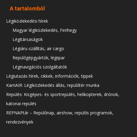
A tartalomból
Légiközlekedési hírek
Magyar légiközlekedés, Ferihegy
Légitársaságok
Légiáru-szállítás, air cargo
Repülőgépgyártók, légiipar
Léginavigációs szolgáltatók
Légiutazás hírek, cikkek, információk, tippek
KarriAIR: Légiközlekedés állás, repülőtér munka
Repülés: Kisgépes- és sportrepülés, helikopterek, drónok,
katonai repülés
REPNAPtár – Repülőnap, airshow, repülős programok,
rendezvények