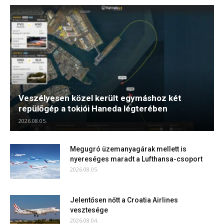
Veszélyesen közel került egymáshoz két
repülőgép a tokiói Haneda légterében
2026.08.05.
Megugró üzemanyagárak mellett is
nyereséges maradt a Lufthansa-csoport
2026.08.05.
Jelentősen nőtt a Croatia Airlines
vesztesége
2026.08.04.