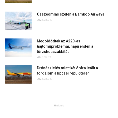
Összeomlás szélén a Bamboo Airways
2026.08.04.
Megoldódtak az A220-as
hajtóműproblémái, napirenden a
törzshosszabbítás
2026.08.02.
Drónészlelés miatt két órára leállt a
forgalom a lipcsei repülőtéren
2026.08.05.
Hirdetés