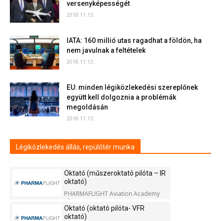
versenyképességét
2018.11.13.
IATA: 160 millió utas ragadhat a földön, ha
nem javulnak a feltételek
2018.11.13.
EU: minden légiközlekedési szereplőnek
együtt kell dolgoznia a problémák
megoldásán
2018.11.13.
Légiközlekedés állás, repülőtér munka
Oktató (műszeroktató pilóta – IR
oktató)
PHARMAFLIGHT Aviation Academy
Kft.
Oktató (oktató pilóta- VFR
oktató)