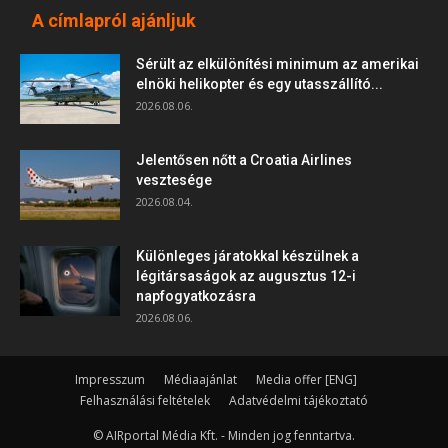
A címlapról ajánljuk
Sérült az elkülönítési minimum az amerikai
elnöki helikopter és egy utasszállító...
2026.08.06.
Jelentősen nőtt a Croatia Airlines
vesztesége
2026.08.04.
Különleges járatokkal készülnek a
légitársaságok az augusztus 12-i
napfogyatkozásra
2026.08.06.
Impresszum
Médiaajánlat
Media offer [ENG]
Felhasználási feltételek
Adatvédelmi tájékoztató
© AIRportal Média Kft. - Minden jog fenntartva.