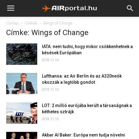
Címlap
Címkék
Wings of Change
Címke: Wings of Change
IATA: nem tudni, hogy mikor csökkenhetnek a
késések Európában
2018.11.14.
Lufthansa: az Air Berlin és az A320neók
okozzák a legtöbb gondot
2018.11.13.
LOT: 2 millió eurójába került a társaságnak a
kéthetes sztrájk
2018.11.13.
Akbar Al Baker: Európa nem tudja növelni