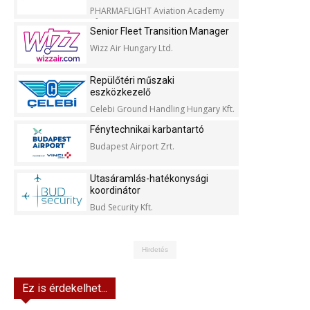
PHARMAFLIGHT Aviation Academy
Kft.
Senior Fleet Transition Manager
Wizz Air Hungary Ltd.
Repülőtéri műszaki
eszközkezelő
Celebi Ground Handling Hungary Kft.
Fénytechnikai karbantartó
Budapest Airport Zrt.
Utasáramlás-hatékonysági
koordinátor
Bud Security Kft.
Hirdetés
Ez is érdekelhet...