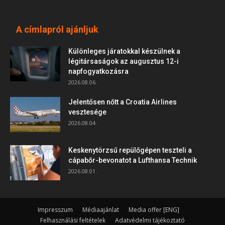
A címlapról ajánljuk
Különleges járatokkal készülnek a
légitársaságok az augusztus 12-i
napfogyatkozásra
2026.08.06.
Jelentősen nőtt a Croatia Airlines
vesztesége
2026.08.04.
Keskenytörzsű repülőgépen teszteli a
cápabőr-bevonatot a Lufthansa Technik
2026.08.01.
Impresszum
Médiaajánlat
Media offer [ENG]
Felhasználási feltételek
Adatvédelmi tájékoztató