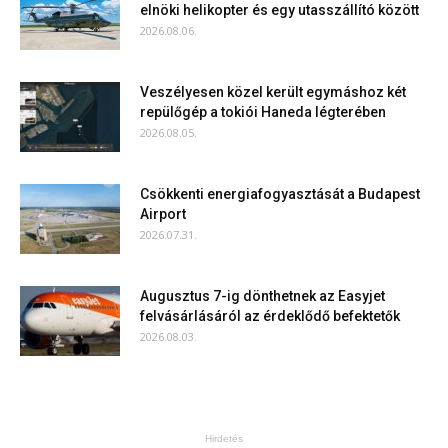
elnöki helikopter és egy utasszállító között
2026.08.06.
Veszélyesen közel került egymáshoz két
repülőgép a tokiói Haneda légterében
2026.08.05.
Csökkenti energiafogyasztását a Budapest
Airport
2026.07.31.
Augusztus 7-ig dönthetnek az Easyjet
felvásárlásáról az érdeklődő befektetők
2026.08.03.
Hirdetés