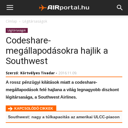
Címlap
Légitársaságok
Légitársaságok
Codeshare-
megállapodásokra hajlik a
Southwest
Szerző:
Körtvélyes Tivadar
-
2016.11.09.
A rossz pénzügyi kilátások miatt a codeshare-
megállapodások felé hajlana a világ legnagyobb diszkont
légitársasága, a Southwest Airlines.
KAPCSOLÓDÓ CIKKEK
Southwest: nagy a túlkapacitás az amerikai ULCC-piacon