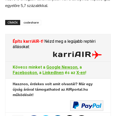
egyelőre 5,7 százalékkal.
CÍMKÉK
codeshare
Építs karriAIR-t!
Nézd meg a legújabb reptéri
állásokat:
Kövess minket a
Google Newson
, a
Facebookon
, a
LinkedInen
és az
X-en
!
Hasznos, érdekes volt amit olvastál? Már egy
újság árával támogathatod az AIRportal.hu
működését!