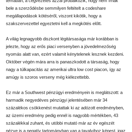
témában, a cégvezetés azzal próbálkozik, hogy nem írnak
bele a szerződésbe semmilyen feltételt a codeshare
megállapodások kötéséről, viszont kikötik, hogy a
szakszervezettel egyeztetni kell a megkötés előtt.
A világ legnagyobb diszkont légitársasága már korábban is
jelezte, hogy az erős piaci versenyben a jövedelmezőség
nyomás alatt van, ezért valamit kénytelenek lesznek kezdeni.
Október végén mára arra is panaszkodott a társaság, hogy
nagy a túlkapacitás az amerikai ultra low cost piacon, így az
amúgy is szoros verseny még kiélezettebb.
Ez már a Southwest pénzügyi eredményein is meglátszott: a
harmadik negyedéves pénzügyi jelentésében már 34
százalékos csökkenést mutattak ki az adózott eredményben,
az üzemi eredmény pedig ennél is nagyobb mértékben, 43
százalékkal zuhant, és utóbbi mutató már az év egészét
nézve is a negatív tartományban van a tavalyihoz képest, igaz