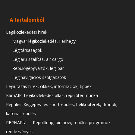
A tartalomból
Légiközlekedési hírek
Magyar légiközlekedés, Ferihegy
Légitársaságok
Légiáru-szállítás, air cargo
Repülőgépgyártók, légiipar
Léginavigációs szolgáltatók
Légiutazás hírek, cikkek, információk, tippek
KarriAIR: Légiközlekedés állás, repülőtér munka
Repülés: Kisgépes- és sportrepülés, helikopterek, drónok,
katonai repülés
REPNAPtár – Repülőnap, airshow, repülős programok,
rendezvények