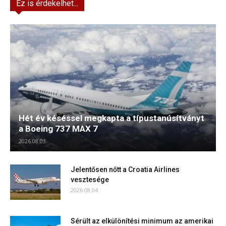
Ez is érdekelhet...
Hét év késéssel megkapta a típustanúsítványt
a Boeing 737 MAX 7
2026.08.03.
Jelentősen nőtt a Croatia Airlines
vesztesége
2026.08.04.
Sérült az elkülönítési minimum az amerikai