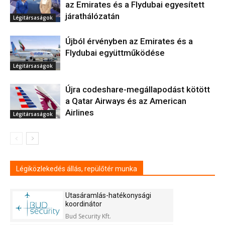
az Emirates és a Flydubai egyesített
járathálózatán
Légitársaságok
Újból érvényben az Emirates és a
Flydubai együttműködése
Légitársaságok
Újra codeshare-megállapodást kötött
a Qatar Airways és az American
Airlines
Légitársaságok
Légiközlekedés állás, repülőtér munka
Utasáramlás-hatékonysági
koordinátor
Bud Security Kft.