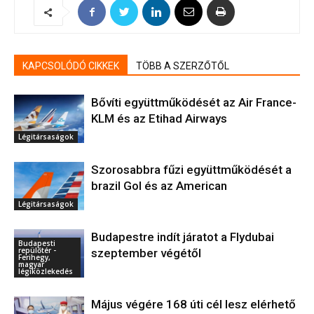
KAPCSOLÓDÓ CIKKEK
TÖBB A SZERZŐTŐL
Bővíti együttműködését az Air France-
KLM és az Etihad Airways
Légitársaságok
Szorosabbra fűzi együttműködését a
brazil Gol és az American
Légitársaságok
Budapestre indít járatot a Flydubai
Budapesti
repülőtér -
szeptember végétől
Ferihegy,
magyar
légiközlekedés
Május végére 168 úti cél lesz elérhető