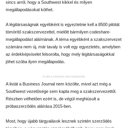
sincs arról, hogy a Southwest kikkel és milyen
megállapodásokat köthet.
A légitársaságnak egyébként is egyeztetnie kell a 8500 pilótát
tömörítő szakszervezettel, mielőtt bármilyen codeshare-
megállapodást aláírnának. A téma egyébként a szakszervezet
számára nem új, már tavaly is volt egy egyeztetés, amelyben
az érdekképviselet felsorolta, hogy mely légitársaságokkal
jöhet szóba ilyen megállapodás.
A cikk a hirdetés alatt folytatódik.
A listát a Business Journal nem közölte, mivel azt még a
Southwest vezetősége sem kapta meg a szakszervezettől.
Részben vélhetően ezért is, de végül meghiúsult a
próbaszerződés aláírása 2015-ben.
Most, hogy újabb tárgyalások lesznek szintén szerződés