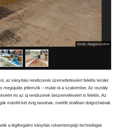
Forrás: HungaroControl
, az irányítási rendszerek üzemeltetéséért felelős terület
s megújulás jellemzik – mutat rá a szakember. Az osztály
téséért és az új rendszerek beüzemeléséért is felelős. Az
légák másfél-két évig tanulnak, mielőtt önállóan dolgozhatnak
tik a légiforgalmi irányítás rohamtempójú technológiai