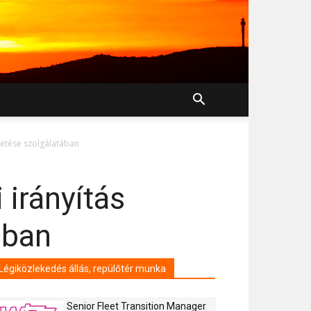
ltetése szolgálatában
 irányítás
ában
Légiközlekedés állás, repülőtér munka
Senior Fleet Transition Manager