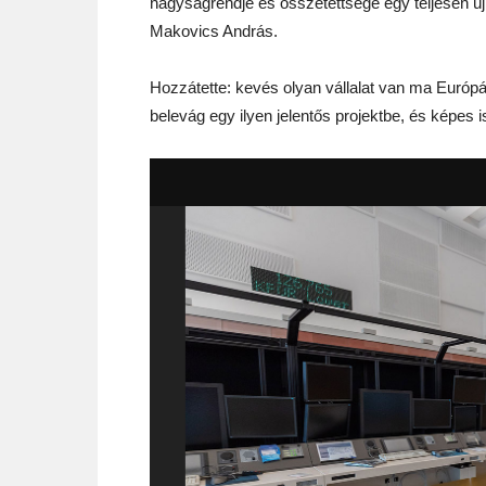
nagyságrendje és összetettsége egy teljesen ú
Makovics András.
Hozzátette: kevés olyan vállalat van ma Európá
belevág egy ilyen jelentős projektbe, és képes is