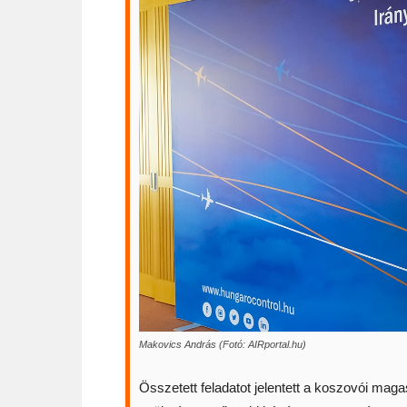
Makovics András (Fotó: AIRportal.hu)
Összetett feladatot jelentett a koszovói mag