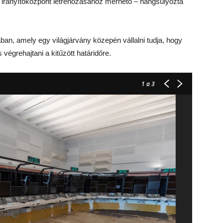
j irányítóközpont létrehozásához mérhető – hangsúlyozta
ban, amely egy világjárvány közepén vállalni tudja, hogy
 végrehajtani a kitűzött határidőre.
1
a 3