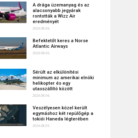
A drága üzemanyag és az
alacsonyabb jegyárak
rontották a Wizz Air
eredményét
2026.08.06.
Befektetőt keres a Norse
Atlantic Airways
2026.08.06.
Sérült az elkülönítési
minimum az amerikai elnöki
helikopter és egy
utasszállító között
2026.08.06.
Veszélyesen közel került
egymáshoz két repülőgép a
tokiói Haneda légterében
2026.08.05.