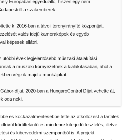
ely Európában egyedülálló, hiszen egy nem
 Budapestről a szakemberek.
tte ki 2016-ban a távoli toronyirányító központját,
kezelését valós idejű kameraképek és egyéb
l képesek ellátni.
 utóbbi évek legjelentősebb műszaki átalakítási
annak a műszaki környezetnek a kialakításában, ahol a
vekben végzik majd a munkájukat.
bor-díjat, 2020-ban a HungaroControl Díjat vehette át,
k oda neki.
bbé és kockázatmentesebbé tette az átköltözést a tartalék
dkívül körültekintő és mindenre kiterjedő tesztelés, illetve
etési és kibervédelmi szempontból is. A projekt