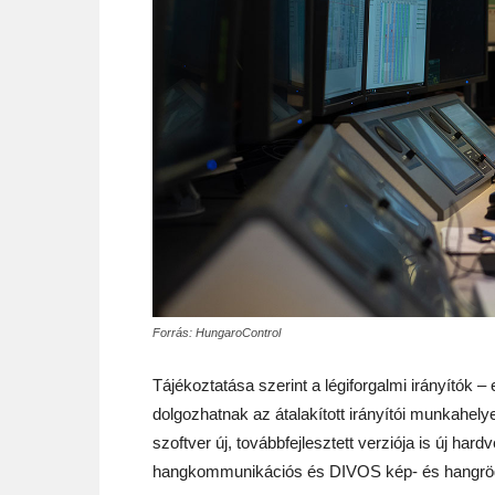
Forrás: HungaroControl
Tájékoztatása szerint a légiforgalmi irányítók 
dolgozhatnak az átalakított irányítói munkahelye
szoftver új, továbbfejlesztett verziója is új har
hangkommunikációs és DIVOS kép- és hangrög