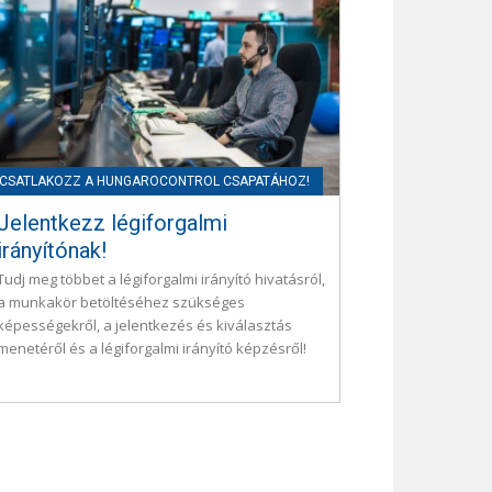
Jelentkezz légiforgalmi
irányítónak!
Tudj meg többet a légiforgalmi irányító hivatásról,
a munkakör betöltéséhez szükséges
képességekről, a jelentkezés és kiválasztás
menetéről és a légiforgalmi irányító képzésről!