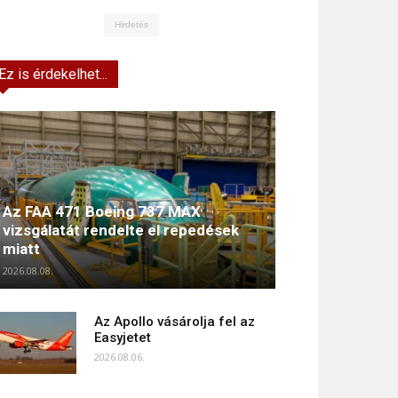
Hirdetés
Ez is érdekelhet...
Az FAA 471 Boeing 737 MAX
vizsgálatát rendelte el repedések
miatt
2026.08.08.
Az Apollo vásárolja fel az
Easyjetet
2026.08.06.