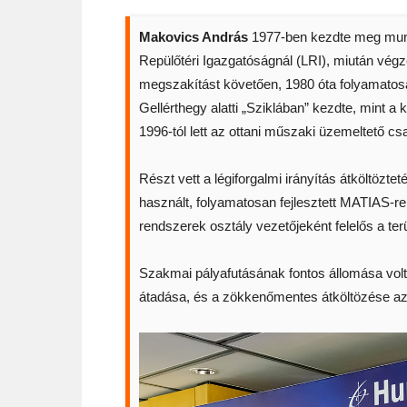
Makovics András
1977-ben kezdte meg munká
Repülőtéri Igazgatóságnál (LRI), miután végz
megszakítást követően, 1980 óta folyamatosan
Gellérthegy alatti „Sziklában” kezdte, mint 
1996-tól lett az ottani műszaki üzemeltető cs
Részt vett a légiforgalmi irányítás átköltözte
használt, folyamatosan fejlesztett MATIAS-re
rendszerek osztály vezetőjeként felelős a ter
Szakmai pályafutásának fontos állomása volt
átadása, és a zökkenőmentes átköltözése az