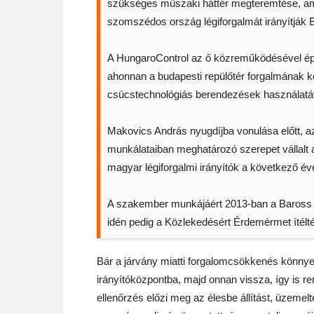
szükséges műszaki háttér megteremtése, am
szomszédos ország légiforgalmát irányítják
A HungaroControl az ő közreműködésével építe
ahonnan a budapesti repülőtér forgalmának 
csúcstechnológiás berendezések használatáva
Makovics András nyugdíjba vonulása előtt, az
munkálataiban meghatározó szerepet vállalt 
magyar légiforgalmi irányítók a következő é
A szakember munkájáért 2013-ban a Baross Gá
idén pedig a Közlekedésért Érdemérmet ítélté
Bár a járvány miatti forgalomcsökkenés könnye
irányítóközpontba, majd onnan vissza, így is ren
ellenőrzés előzi meg az élesbe állítást, üzemelt