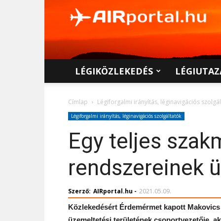
AIRportal.hu
LÉGIKÖZLEKEDÉS
LÉGIUTAZ
Címlap
Légiforgalmi irányítás, léginavigációs szolgá
Légiforgalmi irányítás, léginavigációs szolgáltatók
Egy teljes szakm
rendszereinek 
Szerző:
AIRportal.hu
-
2021.05.09.
Közlekedésért Érdemérmet kapott Makovics 
üzemeltetési területének csoportvezetője, ak