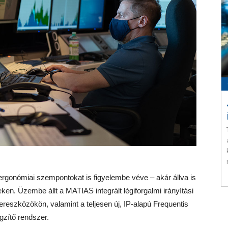
– ergonómiai szempontokat is figyelembe véve – akár állva is
ken. Üzembe állt a MATIAS integrált légiforgalmi irányítási
dvereszközökön, valamint a teljesen új, IP-alapú Frequentis
zítő rendszer.