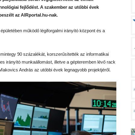
ológiai fejlődést. A szakember az utóbbi évek
beszélt az AIRportal.hu-nak.
I épületében működő légiforgalmi irányító központ és a
mintegy 90 százalékát, korszerűsítették az informatikai
zes irányító munkaállomást, illetve a gépteremben lévő rack
Makovics András az utóbbi évek legnagyobb projektjéről.