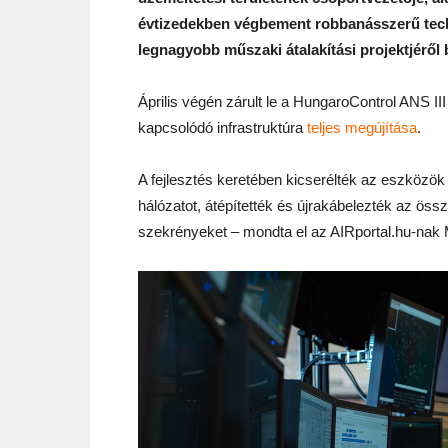
évtizedekben végbement robbanásszerű techn
legnagyobb műszaki átalakítási projektjéről 
Április végén zárult le a HungaroControl ANS II
kapcsolódó infrastruktúra
teljes megújítása
.
A fejlesztés keretében kicserélték az eszközök 
hálózatot, átépítették és újrakábelezték az öss
szekrényeket – mondta el az AIRportal.hu-nak 