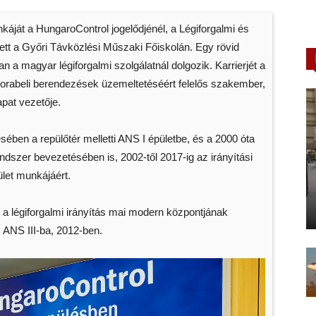
ját a HungaroControl jogelődjénél, a Légiforgalmi és
ett a Győri Távközlési Műszaki Főiskolán. Egy rövid
 a magyar légiforgalmi szolgálatnál dolgozik. Karrierjét a
a korabeli berendezések üzemeltetéséért felelős szakember,
apat vezetője.
tésében a repülőtér melletti ANS I épületbe, és a 2000 óta
ndszer bevezetésében is, 2002-től 2017-ig az irányítási
ület munkájáért.
 a légiforgalmi irányítás mai modern központjának
 ANS III-ba, 2012-ben.