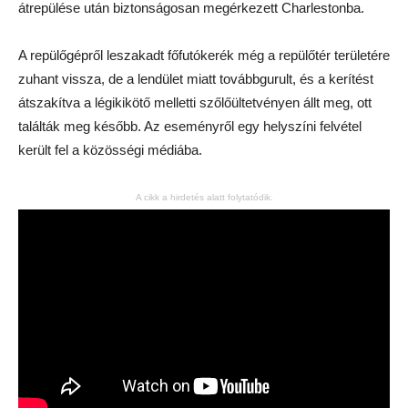
átrepülése után biztonságosan megérkezett Charlestonba.
A repülőgépről leszakadt főfutókerék még a repülőtér területére
zuhant vissza, de a lendület miatt továbbgurult, és a kerítést
átszakítva a légikikötő melletti szőlőültetvényen állt meg, ott
találták meg később. Az eseményről egy helyszíni felvétel
került fel a közösségi médiába.
A cikk a hirdetés alatt folytatódik.