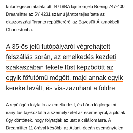
különlegesen átalakított, N718BA lajstromjelű Boeing 747-400
Dreamlifter az 5Y 4231 számú járatot teljesítette az
olaszországi Taranto repülőteréről az Egyesült Államokbeli
Charlestonba.
A 35-ös jelű futópályáról végrehajtott
felszállás során, az emelkedés kezdeti
szakaszában fekete füst képződött az
egyik főfutómű mögött, majd annak egyik
kereke levált, és visszazuhant a földre.
A repülőgép folytatta az emelkedést, és bár a légiforgalmi
irányítás tájékoztatta a személyzetet az eseményről, a pilóták
úgy döntöttek, hogy folytatják az utat a célállomásra. A
Dreamlifter 11 órával később, az Atlanti-óceán eseménytelen