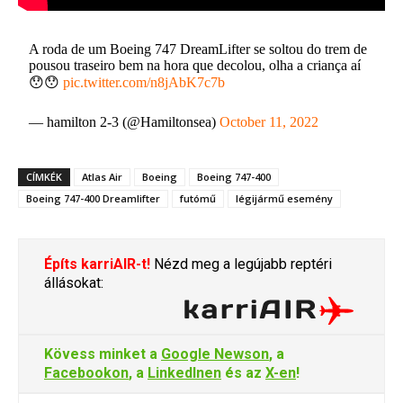
A roda de um Boeing 747 DreamLifter se soltou do trem de
pousou traseiro bem na hora que decolou, olha a criança aí
😯😯
pic.twitter.com/n8jAbK7c7b
— hamilton 2-3 (@Hamiltonsea)
October 11, 2022
CÍMKÉK
Atlas Air
Boeing
Boeing 747-400
Boeing 747-400 Dreamlifter
futómű
légijármű esemény
Építs karriAIR-t!
Nézd meg a legújabb reptéri
állásokat:
Kövess minket a
Google Newson
, a
Facebookon
, a
LinkedInen
és az
X-en
!