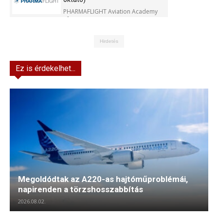
PHARMAFLIGHT Aviation Academy
Kft.
Hirdetés
Ez is érdekelhet...
Megoldódtak az A220-as hajtóműproblémái,
napirenden a törzshosszabbítás
2026.08.02.