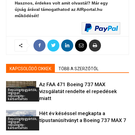
Hasznos, érdekes volt amit olvastál? Már egy
újság árával támogathatod az AIRportal.hu
működését!
KAPCSOLÓDÓ CIKKEK
TÖBB A SZERZŐTŐL
Az FAA 471 Boeing 737 MAX
Repülőgépgyártók,
vizsgálatát rendelte el repedések
légiipar,
repülőgép-
miatt
karbantartás
Hét év késéssel megkapta a
Repülőgépgyártók,
típustanúsítványt a Boeing 737 MAX 7
légiipar,
repülőgép-
karbantartás