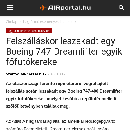
Címlap
Légijármű események, balesetek
Légijármű események, balesetek
Felszálláskor leszakadt egy
Boeing 747 Dreamlifter egyik
főfutókereke
Szerző:
AIRportal.hu
-
2022.10.12.
Az olaszországi Taranto repülőteréről végrehajtott
felszállás során leszakadt egy Boeing 747-400 Dreamlifter
egyik főfutókereke, amelyet később a repülőtér melletti
szőlőültetvényben találtak meg.
Az Atlas Air légitársaság által az amerikai repülőgépgyártó
számára üzemeltetett, Dreamliner-elemek szállítására