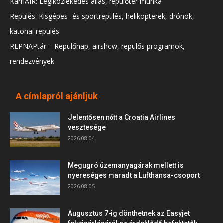
KarriAIR: Légiközlekedés állás, repülőtér munka
Repülés: Kisgépes- és sportrepülés, helikopterek, drónok,
katonai repülés
REPNAPtár – Repülőnap, airshow, repülős programok,
rendezvények
A címlapról ajánljuk
Jelentősen nőtt a Croatia Airlines
vesztesége
2026.08.04.
Megugró üzemanyagárak mellett is
nyereséges maradt a Lufthansa-csoport
2026.08.05.
Augusztus 7-ig dönthetnek az Easyjet
felvásárlásáról az érdeklődő befektetők