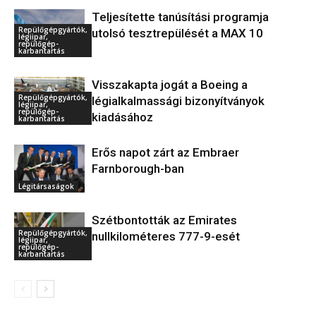
Teljesítette tanúsítási programja
Repülőgépgyártók,
utolsó tesztrepülését a MAX 10
légiipar,
repülőgép-
karbantartás
Visszakapta jogát a Boeing a
Repülőgépgyártók,
légialkalmassági bizonyítványok
légiipar,
repülőgép-
kiadásához
karbantartás
Erős napot zárt az Embraer
Farnborough-ban
Légitársaságok
Szétbontották az Emirates
Repülőgépgyártók,
nullkilométeres 777-9-esét
légiipar,
repülőgép-
karbantartás