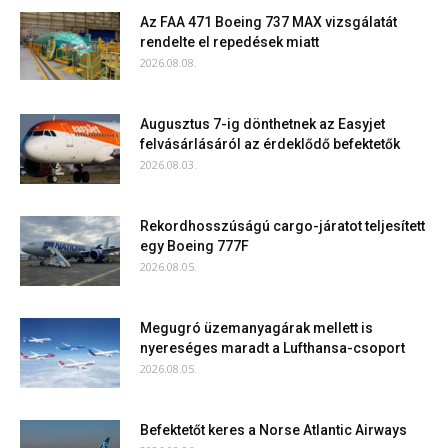
Az FAA 471 Boeing 737 MAX vizsgálatát
rendelte el repedések miatt
2026.08.08.
Augusztus 7-ig dönthetnek az Easyjet
felvásárlásáról az érdeklődő befektetők
2026.08.03.
Rekordhosszúságú cargo-járatot teljesített
egy Boeing 777F
2026.08.05.
Megugró üzemanyagárak mellett is
nyereséges maradt a Lufthansa-csoport
2026.08.05.
Befektetőt keres a Norse Atlantic Airways