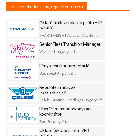
Légiközlekedés állás, repülőtér munka
Oktató (műszeroktató pilóta – IR
oktató)
PHARMAFLIGHT Aviation Academy
Kft.
Senior Fleet Transition Manager
Wizz Air Hungary Ltd.
Fénytechnikai karbantartó
Budapest Airport Zrt.
Repülőtéri műszaki
eszközkezelő
Celebi Ground Handling Hungary Kft.
Utasáramlás-hatékonysági
koordinátor
Bud Security Kft.
Oktató (oktató pilóta- VFR
oktató)