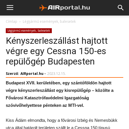
Címlap
Légijármű események, balesetek
Légijármű események, balesetek
Kényszerleszállást hajtott
végre egy Cessna 150-es
repülőgép Budapesten
Szerző:
AIRportal.hu
-
2023.12.15.
Budapest XVII. kerületében, egy szántóföldön hajtott
végre kényszerleszállást egy kisrepülőgép – közölte a
Fővárosi Katasztrófavédelmi Igazgatóság
szóvivőhelyettese pénteken az MTI-vel.
Kiss Ádám elmondta, hogy a fővárosi Izbég és Nemesbükk
utca által határolt területen szállt le a Cessna 150 típusú