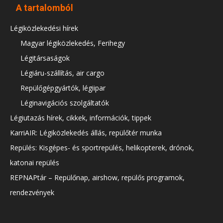
A tartalomból
Légiközlekedési hírek
Magyar légiközlekedés, Ferihegy
Légitársaságok
Légiáru-szállítás, air cargo
Repülőgépgyártók, légiipar
Léginavigációs szolgáltatók
Légiutazás hírek, cikkek, információk, tippek
KarriAIR: Légiközlekedés állás, repülőtér munka
Repülés: Kisgépes- és sportrepülés, helikopterek, drónok,
katonai repülés
REPNAPtár – Repülőnap, airshow, repülős programok,
rendezvények