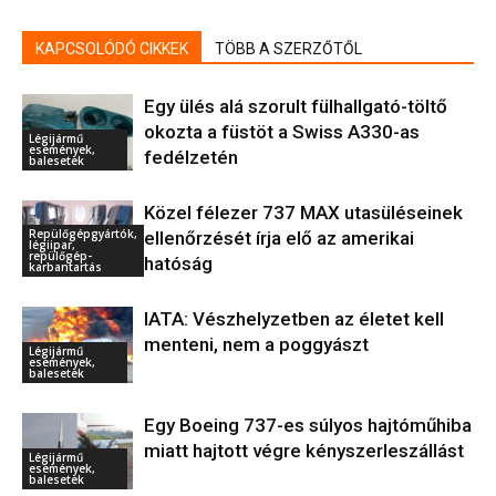
KAPCSOLÓDÓ CIKKEK
TÖBB A SZERZŐTŐL
Egy ülés alá szorult fülhallgató-töltő
okozta a füstöt a Swiss A330-as
Légijármű
események,
fedélzetén
balesetek
Közel félezer 737 MAX utasüléseinek
Repülőgépgyártók,
ellenőrzését írja elő az amerikai
légiipar,
repülőgép-
hatóság
karbantartás
IATA: Vészhelyzetben az életet kell
menteni, nem a poggyászt
Légijármű
események,
balesetek
Egy Boeing 737-es súlyos hajtóműhiba
miatt hajtott végre kényszerleszállást
Légijármű
események,
balesetek