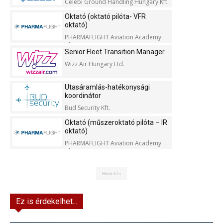
Celebi Ground Handling Hungary Kft.
Oktató (oktató pilóta- VFR
oktató)
PHARMAFLIGHT Aviation Academy
Kft.
Senior Fleet Transition Manager
Wizz Air Hungary Ltd.
Utasáramlás-hatékonysági
koordinátor
Bud Security Kft.
Oktató (műszeroktató pilóta – IR
oktató)
PHARMAFLIGHT Aviation Academy
Kft.
Hirdetés
Ez is érdekelhet...