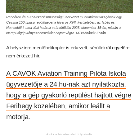
Rendőrök és a Közlekedésbiztonsági Szervezet munkatársai vizsgálnak egy
Cessna 150 típusú repülőgépet a főváros XVII. kerületében, az Izbég és
Nemesbükk utca által határolt szántóföldön 2023. december 15-én, miután a
kisrepülőgép kényszerleszállást hajtott végre. MTI/Mihádák Zoltán
A helyszínre mentőhelikopter is érkezett, sérültekről egyelőre
nem érkezett hír.
A CAVOK Aviation Training Pilóta Iskola
ügyvezetője a 24.hu-nak azt nyilatkozta,
hogy a gép gyakorló repülést hajtott végre
Ferihegy közelében, amikor leállt a
motorja.
A cikk a hirdetés alatt folytatódik.