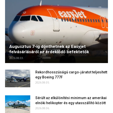
Augusztus 7-ig dönthetnek az Easyjet
felvásárlásáról az érdeklődő befektetők
2026.08.03.
Rekordhosszúságú cargo-járatot teljesített
egy Boeing 777F
2026.08.05.
Sérült az elkülönítési minimum az amerikai
elnöki helikopter és egy utasszállító között
2026.08.06.