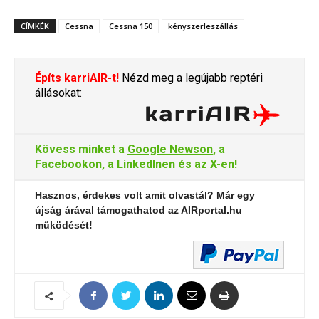
CÍMKÉK
Cessna
Cessna 150
kényszerleszállás
Építs karriAIR-t!
Nézd meg a legújabb reptéri
állásokat:
Kövess minket a
Google Newson
, a
Facebookon
, a
LinkedInen
és az
X-en
!
Hasznos, érdekes volt amit olvastál? Már egy
újság árával támogathatod az AIRportal.hu
működését!