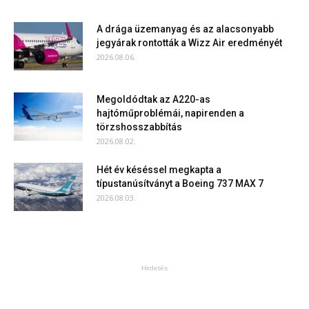
A drága üzemanyag és az alacsonyabb
jegyárak rontották a Wizz Air eredményét
2026.08.06.
Megoldódtak az A220-as
hajtóműproblémái, napirenden a
törzshosszabbítás
2026.08.02.
Hét év késéssel megkapta a
típustanúsítványt a Boeing 737 MAX 7
2026.08.03.
Hirdetés