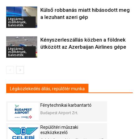
Külső robbanás miatt hibásodott meg
a lezuhant azeri gép
Légijármű
események,
balesetek
Kényszerleszállás közben a földnek
ütközött az Azerbaijan Airlines gépe
Légijármű
események,
balesetek
Légiközlekedés állás, repülőtér munka
Fénytechnikai karbantartó
Budapest Airport Zrt.
Repülőtéri műszaki
eszközkezelő