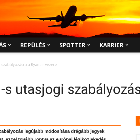
ÁS
REPÜLÉS
SPOTTER
KARRIER
gi szabályozásra a Ryanair vezére
-s utasjogi szabályozás
szabályozás legújabb módosítása drágább jegyek
at, ezzel tovább rontva az európai légiközlekedés