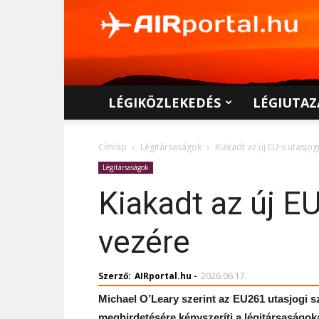
AIRportal.hu
LÉGIKÖZLEKEDÉS
LÉGIUTAZ
Címlap
Légitársaságok
Kiakadt az új EU-s utasjo
Légitársaságok
Kiakadt az új EU
vezére
Szerző:
AIRportal.hu
-
2026.06.17.
Michael O’Leary szerint az EU261 utasjogi 
meghirdetésére kényszeríti a légitársaságok