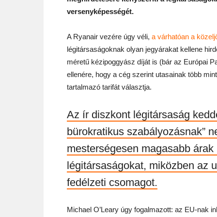
versenyképességét.
A Ryanair vezére úgy véli,
a várhatóan a közelj
légitársaságoknak olyan jegyárakat kellene hir
méretű kézipoggyász díját is (bár az Európai P
ellenére, hogy a cég szerint utasainak több mint
tartalmazó tarifát választja.
Az ír diszkont légitársaság ked
bürokratikus szabályozásnak” ne
mesterségesen magasabb árak me
légitársaságokat, miközben az u
fedélzeti csomagot.
Michael O’Leary úgy fogalmazott: az EU-nak i