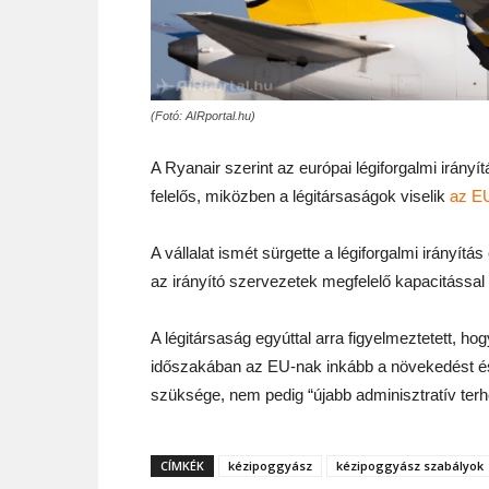
(Fotó: AIRportal.hu)
A Ryanair szerint az európai légiforgalmi irány
felelős, miközben a légitársaságok viselik
az EU
A vállalat ismét sürgette a légiforgalmi irányít
az irányító szervezetek megfelelő kapacitással b
A légitársaság egyúttal arra figyelmeztetett, h
időszakában az EU-nak inkább a növekedést é
szüksége, nem pedig “újabb adminisztratív terh
CÍMKÉK
kézipoggyász
kézipoggyász szabályok