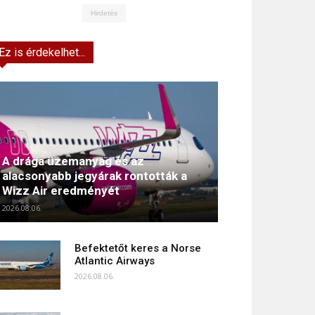
Hirdetés
Ez is érdekelhet...
A drága üzemanyag és az
alacsonyabb jegyárak rontották a
Wizz Air eredményét
2026.08.06.
Befektetőt keres a Norse
Atlantic Airways
2026.08.06.