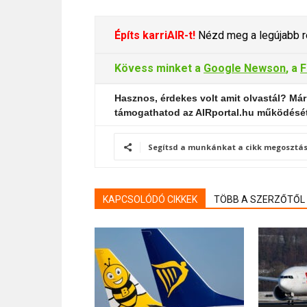
Építs karriAIR-t!
Nézd meg a legújabb re
Kövess minket a
Google Newson
, a
F
Hasznos, érdekes volt amit olvastál? Már
támogathatod az AIRportal.hu működésé
Segítsd a munkánkat a cikk megosztás
KAPCSOLÓDÓ CIKKEK
TÖBB A SZERZŐTŐL