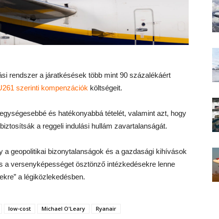
ítási rendszer a járatkésések több mint 90 százalékáért
261 szerinti kompenzációk
költségeit.
ás egységesebbé és hatékonyabbá tételét, valamint azt, hogy
iztosítsák a reggeli indulási hullám zavartalanságát.
ogy a geopolitikai bizonytalanságok és a gazdasági kihívások
s a versenyképességet ösztönző intézkedésekre lenne
ekre” a légiközlekedésben.
low-cost
Michael O'Leary
Ryanair