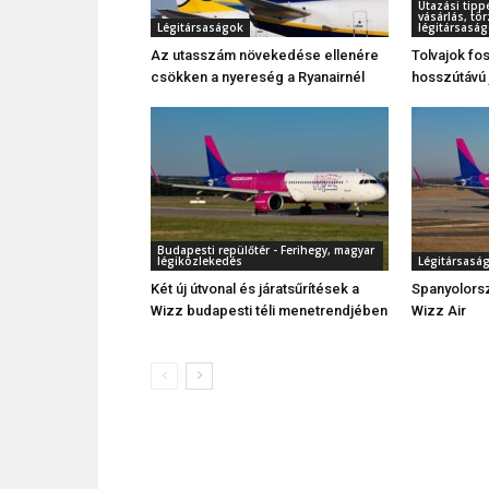
Utazási tipp
vásárlás, t
Légitársaságok
légitársaság
Az utasszám növekedése ellenére
Tolvajok fo
csökken a nyereség a Ryanairnél
hosszútávú 
Budapesti repülőtér - Ferihegy, magyar
légiközlekedés
Légitársasá
Két új útvonal és járatsűrítések a
Spanyolors
Wizz budapesti téli menetrendjében
Wizz Air