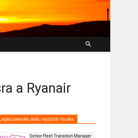
ra a Ryanair
Légiközlekedés állás, repülőtér munka
Senior Fleet Transition Manager