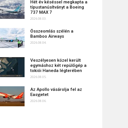
Hét év késéssel megkapta a
típustanúsítványt a Boeing
737 MAX 7
2026.08.03.
Összeomlás szélén a
Bamboo Airways
2026.08.04.
Veszélyesen közel került
egymáshoz két repülőgép a
tokiói Haneda légterében
2026.08.05.
Az Apollo vásárolja fel az
Easyjetet
2026.08.06.