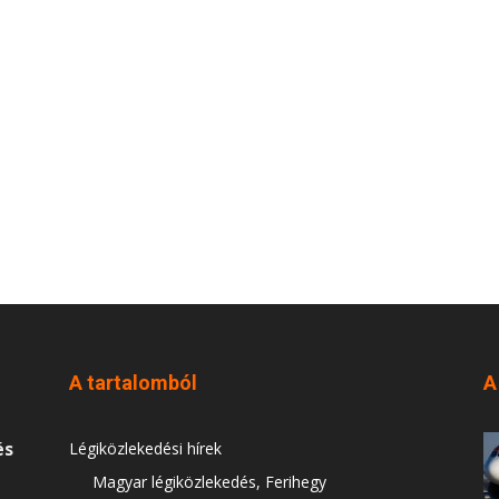
A tartalomból
A
és
Légiközlekedési hírek
Magyar légiközlekedés, Ferihegy