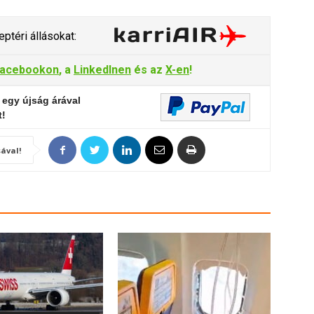
ptéri állásokat:
acebookon
, a
LinkedInen
és az
X-en
!
 egy újság árával
t!
ával!