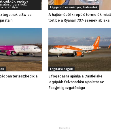
ek-trükkök, repjegy
örzsutasprogramok,
ok szabályai
Légijármű események, balesetek
sztogatnak a Swiss
A hajtóműből kirepülő törmelék miatt
járatain
tört be a Ryanair 737-esének ablaka
gok
Légitársaságok
zágban terjeszkedik a
Elfogadásra ajánlja a Castlelake
legújabb felvásárlási ajánlatát az
Easyjet igazgatósága
Hirdetés