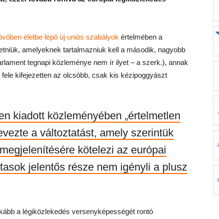
övőben életbe lépő új uniós szabályok
értelmében a
detniük, amelyeknek tartalmazniuk kell a második, nagyobb
arlament tegnapi közleménye nem ír ilyet – a szerk.), annak
 fele kifejezetten az olcsóbb, csak kis kézipoggyászt
den kiadott közleményében „értelmetlen
vezte a változtatást, amely szerintük
gjelenítésére kötelezi az európai
tasok jelentős része nem igényli a plusz
nkább a légiközlekedés versenyképességét rontó