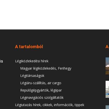
A tartalomból
A
és
Légiközlekedési hírek
Magyar légiközlekedés, Ferihegy
Légitársaságok
Légiáru-szállítás, air cargo
Repülőgépgyártók, légiipar
Léginavigációs szolgáltatók
Légiutazás hírek, cikkek, információk, tippek