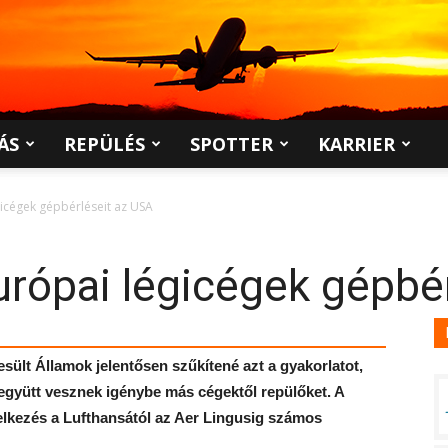
ÁS
REPÜLÉS
SPOTTER
KARRIER
gicégek gépbérléseit az USA
urópai légicégek gépbé
sült Államok jelentősen szűkítené azt a gyakorlatot,
együtt vesznek igénybe más cégektől repülőket. A
delkezés a Lufthansától az Aer Lingusig számos