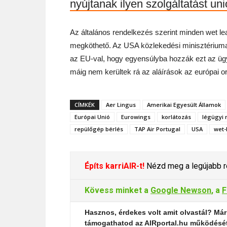
nyújtanak ilyen szolgáltatást un
Az általános rendelkezés szerint minden wet 
megköthető. Az USA közlekedési minisztériuma 
az EU-val, hogy egyensúlyba hozzák ezt az ügy
máig nem kerültek rá az aláírások az európai 
CÍMKÉK
Aer Lingus
Amerikai Egyesült Államok
Európai Unió
Eurowings
korlátozás
légügyi
repülőgép bérlés
TAP Air Portugal
USA
wet-
Építs karriAIR-t!
Nézd meg a legújabb re
Kövess minket a
Google Newson
, a
F
Hasznos, érdekes volt amit olvastál? Már
támogathatod az AIRportal.hu működésé