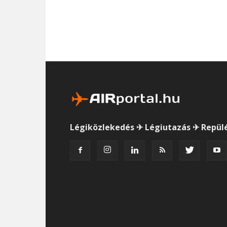
Légiközlekedés ✈ Légiutazás ✈ Repül