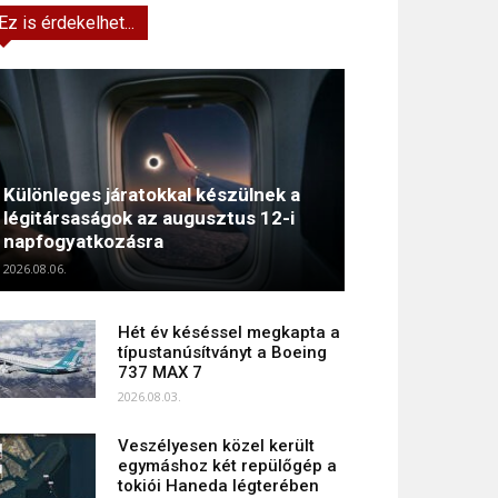
Ez is érdekelhet...
Különleges járatokkal készülnek a
légitársaságok az augusztus 12-i
napfogyatkozásra
2026.08.06.
Hét év késéssel megkapta a
típustanúsítványt a Boeing
737 MAX 7
2026.08.03.
Veszélyesen közel került
egymáshoz két repülőgép a
tokiói Haneda légterében