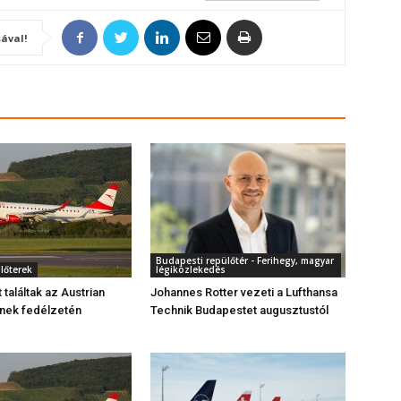
ával!
Budapesti repülőtér - Ferihegy, magyar
ülőterek
légiközlekedés
találtak az Austrian
Johannes Rotter vezeti a Lufthansa
nek fedélzetén
Technik Budapestet augusztustól