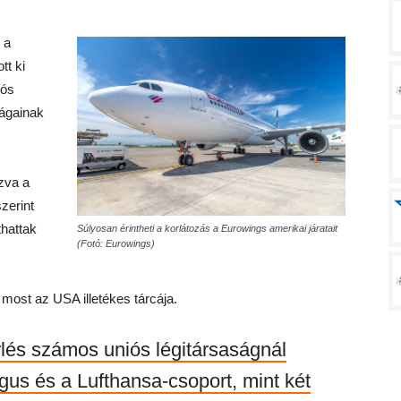
 a
tt ki
iós
ságainak
zva a
zerint
hattak
Súlyosan érintheti a korlátozás a Eurowings amerikai járatait
(Fotó: Eurowings)
 most az USA illetékes tárcája.
lés számos uniós légitársaságnál
ngus és a Lufthansa-csoport, mint két