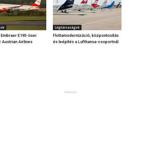
gok
Légitársaságok
Embraer E195-ösei
Flottamodernizáció, központosítás
 Austrian Airlines
és leépítés a Lufthansa-csoportnál
Hirdetés