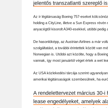
jelentős transzatlanti szereplő i
Az ír légitársaság Boeing 757-eseket kölcsönöz, 
holding a CityLine, illetve a Sun Express révén 
anyacégtől kisorolt A340-esekkel, utóbbi pedig 
De hasonlóképp, az Austrian Airlines a már vol
szolgáltatást, a további érintettek között van m
Norwegian is. Utóbbi azt közölte, hogy a Boein
vannak, így most januártól véget értek a wet l
Az USA közlekedési tárcája szerint ugyanolyan
amerikai légitársaságok szembesülnek, ha eur
A rendelettervezet március 30-i
lease engedélyeket, amelyek al