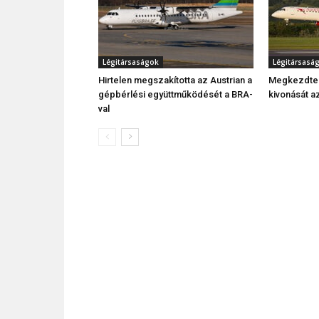
Légitársaságok
Légitársasá
Hirtelen megszakította az Austrian a
Megkezdte 
gépbérlési együttműködését a BRA-
kivonását az
val