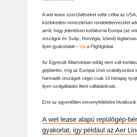
A wet lease szerződéseket vette célba az USA,
közlekedési minisztérium rendelettervezetet ado
arról, hogy jelentősen korlátozná Európa (az un
országok és Svájc, Norvégia, Izland) légitársa
ilyen gyakorlatát –
írja
a Flightglobal.
Az Egyesült Államokban eddig nem volt korláto
gépbérlés, míg az Európai Unió szabályozása s
harmadik országok cégei csak 14 hónapig nyújt
ilyen szolgáltatást itteni vállalatoknak.
Erre az egyenlőtlen versenyfeltételre hivatkozik
A wet lease alapú repülőgép-bér
gyakorlat, így például az Aer Li