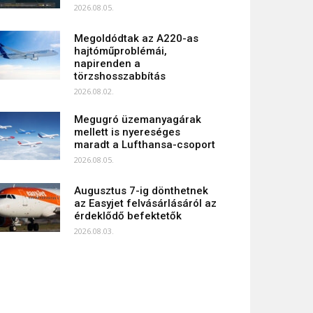
2026.08.05.
Megoldódtak az A220-as
hajtóműproblémái,
napirenden a
törzshosszabbítás
2026.08.02.
Megugró üzemanyagárak
mellett is nyereséges
maradt a Lufthansa-csoport
2026.08.05.
Augusztus 7-ig dönthetnek
az Easyjet felvásárlásáról az
érdeklődő befektetők
2026.08.03.