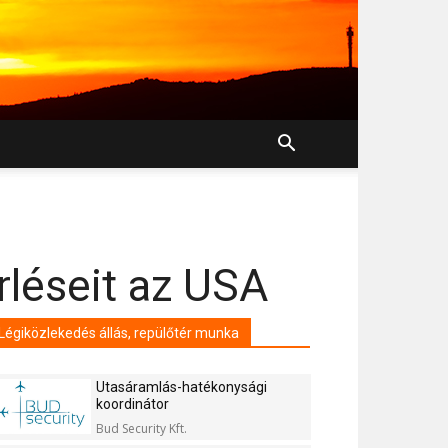
rléseit az USA
Légiközlekedés állás, repülőtér munka
Utasáramlás-hatékonysági
koordinátor
Bud Security Kft.