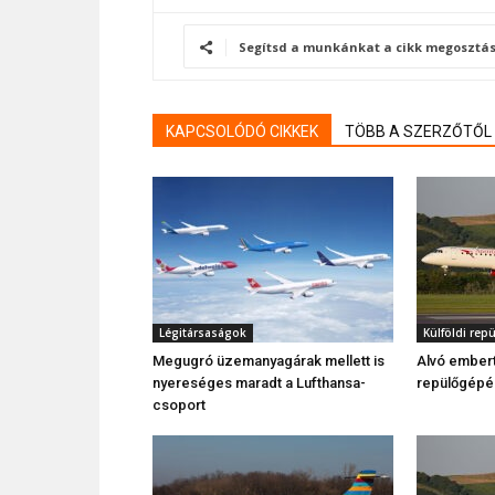
Segítsd a munkánkat a cikk megosztás
KAPCSOLÓDÓ CIKKEK
TÖBB A SZERZŐTŐL
Légitársaságok
Külföldi rep
Megugró üzemanyagárak mellett is
Alvó embert 
nyereséges maradt a Lufthansa-
repülőgépé
csoport