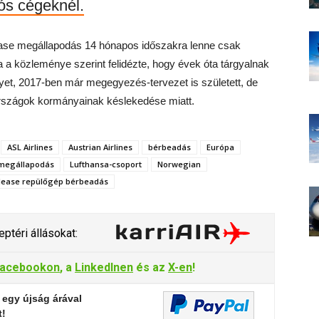
iós cégeknél.
lease megállapodás 14 hónapos időszakra lenne csak
a közleménye szerint felidézte, hogy évek óta tárgyalnak
et, 2017-ben már megegyezés-tervezet is született, de
országok kormányainak késlekedése miatt.
ASL Airlines
Austrian Airlines
bérbeadás
Európa
 megállapodás
Lufthansa-csoport
Norwegian
lease repülőgép bérbeadás
ptéri állásokat:
acebookon
, a
LinkedInen
és az
X-en
!
 egy újság árával
t!