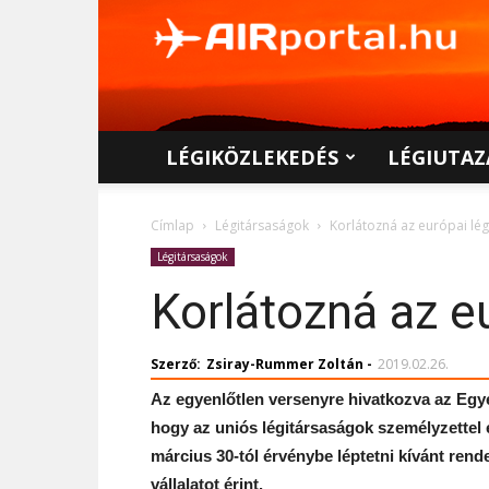
AIRportal.hu
LÉGIKÖZLEKEDÉS
LÉGIUTAZ
Címlap
Légitársaságok
Korlátozná az európai lé
Légitársaságok
Korlátozná az e
Szerző:
Zsiray-Rummer Zoltán
-
2019.02.26.
Az egyenlőtlen versenyre hivatkozva az Egye
hogy az uniós légitársaságok személyzettel 
március 30-tól érvénybe léptetni kívánt ren
vállalatot érint.