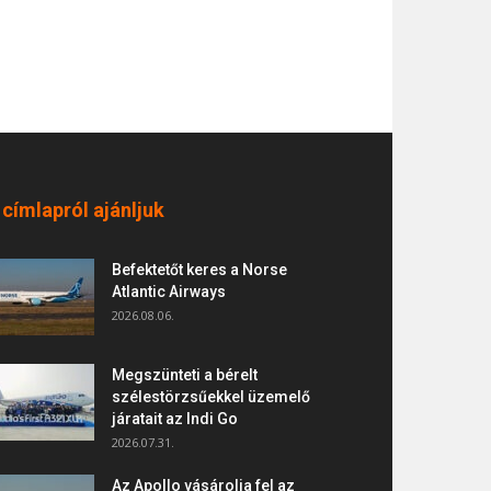
 címlapról ajánljuk
Befektetőt keres a Norse
Atlantic Airways
2026.08.06.
Megszünteti a bérelt
szélestörzsűekkel üzemelő
járatait az Indi Go
2026.07.31.
Az Apollo vásárolja fel az