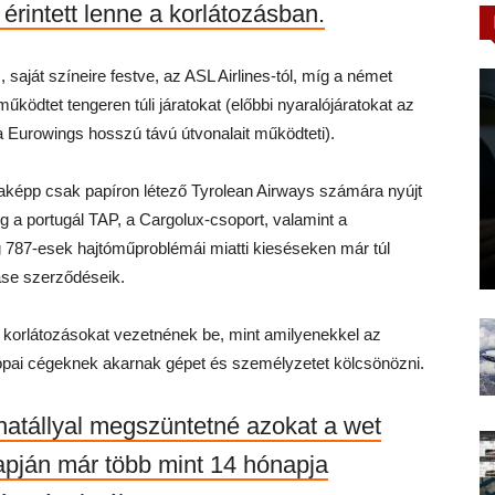
s érintett lenne a korlátozásban.
saját színeire festve, az ASL Airlines-tól, míg a német
működtet tengeren túli járatokat (előbbi nyaralójáratokat az
a Eurowings hosszú távú útvonalait működteti).
taképp csak papíron létező Tyrolean Airways számára nyújt
ég a portugál TAP, a Cargolux-csoport, valamint a
g 787-esek hajtóműproblémái miatti kieséseken már túl
ease szerződéseik.
 korlátozásokat vezetnének be, mint amilyenekkel az
ópai cégeknek akarnak gépet és személyzetet kölcsönözni.
 hatállyal megszüntetné azokat a wet
apján már több mint 14 hónapja