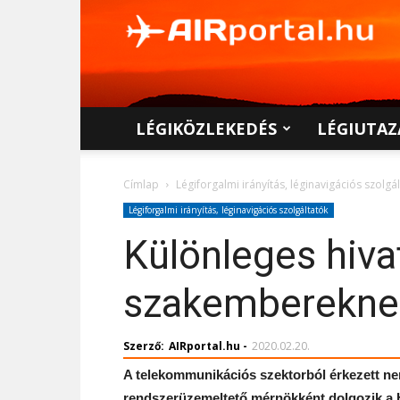
AIRportal.hu
LÉGIKÖZLEKEDÉS
LÉGIUTAZ
Címlap
Légiforgalmi irányítás, léginavigációs szolgá
Légiforgalmi irányítás, léginavigációs szolgáltatók
Különleges hivat
szakemberekne
Szerző:
AIRportal.hu
-
2020.02.20.
A telekommunikációs szektorból érkezett nem
rendszerüzemeltető mérnökként dolgozik a 