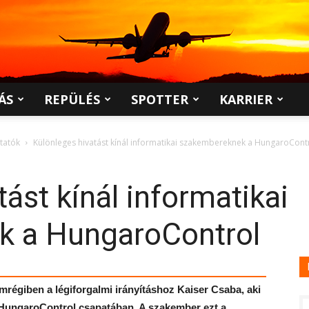
ÁS
REPÜLÉS
SPOTTER
KARRIER
ltatók
Különleges hivatást kínál informatikai szakembereknek a HungaroCont
ást kínál informatikai
k a HungaroControl
régiben a légiforgalmi irányításhoz Kaiser Csaba, aki
HungaroControl csapatában. A szakember ezt a