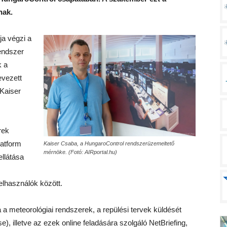
nak.
ja végzi a
rendszer
k a
evezett
 Kaiser
rek
latform
Kaiser Csaba, a HungaroControl rendszerüzemeltető
mérnöke. (Fotó: AIRportal.hu)
llátása
elhasználók között.
 a meteorológiai rendszerek, a repülési tervek küldését
, illetve az ezek online feladására szolgáló NetBriefing,