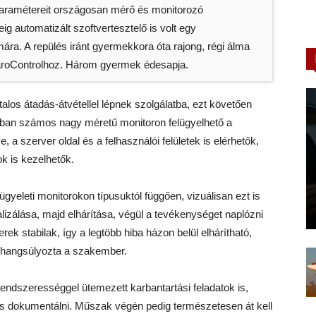
 paramétereit országosan mérő és monitorozó
eig automatizált szoftvertesztelő is volt egy
ára. A repülés iránt gyermekkora óta rajong, régi álma
ngaroControlhoz. Három gyermek édesapja.
los átadás-átvétellel lépnek szolgálatba, ezt követően
kban számos nagy méretű monitoron felügyelhető a
 szerver oldal és a felhasználói felületek is elérhetők,
ok is kezelhetők.
ügyeleti monitorokon típusuktól függően, vizuálisan ezt is
alizálása, majd elhárítása, végül a tevékenységet naplózni
erek stabilak, így a legtöbb hiba házon belül elhárítható,
– hangsúlyozta a szakember.
 rendszerességgel ütemezett karbantartási feladatok is,
 és dokumentálni. Műszak végén pedig természetesen át kell