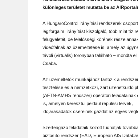
különleges területet mutatta be az AIRportal
A HungaroControl irányítási rendszerek csoport
légiforgalmi irányítást kiszolgáló, több mint tíz 
felügyeletét, de felelősségi körének része anna
videófalnak az üzemeltetése is, amely az úgyn
távoli (virtuális) toronyban található – mondta el
Csaba.
Az üzemeltetők munkájához tartozik a rendsze
tesztelése és a nemzetközi, zárt üzenetküldő p
(AFTN-AMHS rendszer) operátori feladatainak e
is, amelyen keresztül például repülési tervek,
időjárásadatok cserélnek gazdát az egyes végf
Szerteágazó feladataik között tudhatják továbbá
biztosító rendszer (EAD, European AIS Database)