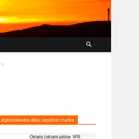
rol
Légiközlekedés állás, repülőtér munka
Oktató (oktató pilóta- VFR