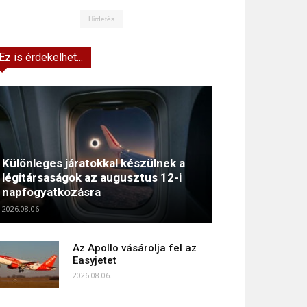
Hirdetés
Ez is érdekelhet...
Különleges járatokkal készülnek a
légitársaságok az augusztus 12-i
napfogyatkozásra
2026.08.06.
Az Apollo vásárolja fel az
Easyjetet
2026.08.06.