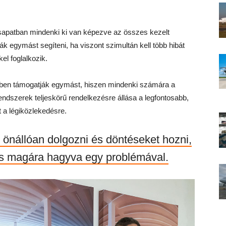
apatban mindenki ki van képezve az összes kezelt
k egymást segíteni, ha viszont szimultán kell több hibát
el foglalkozik.
nben támogatják egymást, hiszen mindenki számára a
endszerek teljeskörű rendelkezésre állása a legfontosabb,
 a légiközlekedésre.
l önállóan dolgozni és döntéseket hozni,
s magára hagyva egy problémával.