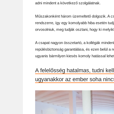
adni mindent a következő szolgálatnak.
Műszakonként három üzemeltető dolgozik. A cs
rendszerre, így egy komolyabb hiba esetén tudjá
orvosolniuk, meg tudják osztani, hogy ki melyikk
A csapat nagyon összetartó, a kollégák minde
repülésbiztonság garantálása, és ezen belül a r
ugyanis bármilyen kiesés komoly hatással lehet
A felelősség hatalmas, tudni kel
ugyanakkor az ember soha ninc