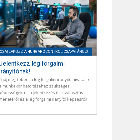
Jelentkezz légiforgalmi
irányítónak!
Tudj meg többet a légiforgalmi irányító hivatásról,
a munkakör betöltéséhez szükséges
képességekről, a jelentkezés és kiválasztás
menetéről és a légiforgalmi irányító képzésről!