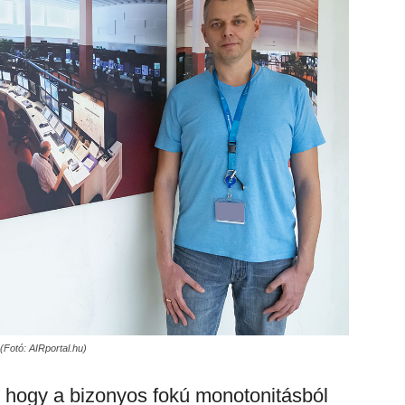
Fotó: AIRportal.hu)
i, hogy a bizonyos fokú monotonitásból