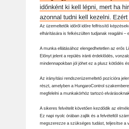
időnként ki kell lépni, mert ha h
azonnal tudni kell kezelni. Ezért
Az üzemeltetők időről időre felfrissítő képzések
elhárítására is felkészülten tudjanak reagálni –
A munka ellátásához elengedhetetlen az erős Li
Előnyt jelent a repülés iránti érdeklődés, vonz
mindennapokban jól jöhet ez a plusz kötődés és
Az irányítási rendszerüzemeltető pozícióra jel
részt, amelyben a HungaroControl szakemberei 
megfelelni a munkakörhöz tartozó elvárásokna
A sikeres felvételit követően kezdődik az elmé
Ez napi nyolc órában zajlik és a felvételtől s
megszerezze a szükséges tudást, teljesítse a 