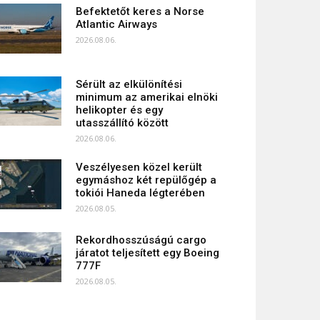
Befektetőt keres a Norse
Atlantic Airways
2026.08.06.
Sérült az elkülönítési
minimum az amerikai elnöki
helikopter és egy
utasszállító között
2026.08.06.
Veszélyesen közel került
egymáshoz két repülőgép a
tokiói Haneda légterében
2026.08.05.
Rekordhosszúságú cargo
járatot teljesített egy Boeing
777F
2026.08.05.