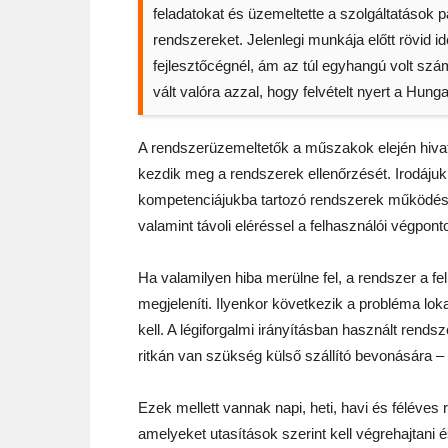
feladatokat és üzemeltette a szolgáltatások
rendszereket. Jelenlegi munkája előtt rövid id
fejlesztőcégnél, ám az túl egyhangú volt szám
vált valóra azzal, hogy felvételt nyert a Hu
A rendszerüzemeltetők a műszakok elején hivata
kezdik meg a rendszerek ellenőrzését. Irodáju
kompetenciájukba tartozó rendszerek működése, a
valamint távoli eléréssel a felhasználói végpont
Ha valamilyen hiba merülne fel, a rendszer a fel
megjeleníti. Ilyenkor következik a probléma lok
kell. A légiforgalmi irányításban használt rendsz
ritkán van szükség külső szállító bevonására 
Ezek mellett vannak napi, heti, havi és féléves
amelyeket utasítások szerint kell végrehajtani