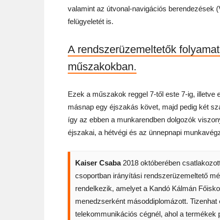
valamint az útvonal-navigációs berendezése
felügyeletét is.
A rendszerüzemeltetők folyama
műszakokban.
Ezek a műszakok reggel 7-től este 7-ig, illetve
másnap egy éjszakás követ, majd pedig két sza
így az ebben a munkarendben dolgozók viszonyl
éjszakai, a hétvégi és az ünnepnapi munkavégz
Kaiser Csaba
2018 októberében csatlakozott
csoportban irányítási rendszerüzemeltető mé
rendelkezik, amelyet a Kandó Kálmán Főisko
menedzserként másoddiplomázott. Tizenhat é
telekommunikációs cégnél, ahol a termékek p