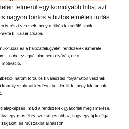
irtelen felmerül egy komolyabb hiba, azt
 is nagyon fontos a biztos elméleti tudás.
en is részt vesznek, hogy a ritkán felmerülő hibák
 emelte ki Kaiser Csaba.
nux-tudás és a hálózatfelügyeleti rendszerek ismerete.
alom – noha ez egyáltalán nem elvárás, de a
 motiváció.
entkezők három fordulós kiválasztási folyamaton vesznek
komoly szakmai kérdésekkel derítik ki, hogy kik tudnak
k.
leti alapképzés, majd a rendszerek gyakorlati megismerése.
zámítva egy-másfél év szükséges ahhoz, hogy egy új kolléga
vizsgákat, és műszakba állhasson.