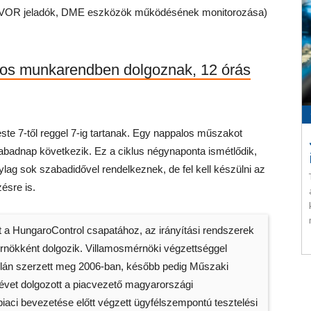
k (VOR jeladók, DME eszközök működésének monitorozása)
tos munkarendben dolgoznak, 12 órás
 este 7-től reggel 7-ig tartanak. Egy nappalos műszakot
badnap következik. Ez a ciklus négynaponta ismétlődik,
ag sok szabadidővel rendelkeznek, de fel kell készülni az
ésre is.
 a HungaroControl csapatához, az irányítási rendszerek
rnökként dolgozik. Villamosmérnöki végzettséggel
lán szerzett meg 2006-ban, később pedig Műszaki
vet dolgozott a piacvezető magyarországi
iaci bevezetése előtt végzett ügyfélszempontú tesztelési