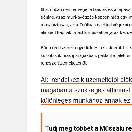
Itt azonban nem ér véget a tanulás és a tapaszt
tréning, azaz munkavégzés közben még egy-másf
magabiztosan, akár önállóan is el tud végezni e
alapbért kapnak, majd a műszakba járás kezdet
Bár a rendszerek egyediek és a szakterület is 
különbözik más iparágakban, például a teleko
rendszerüzemeltetéstől.
Aki rendelkezik üzemeltetői elők
magában a szükséges affinitást 
különleges munkához annak ez a
Tudj meg többet a Műszaki re