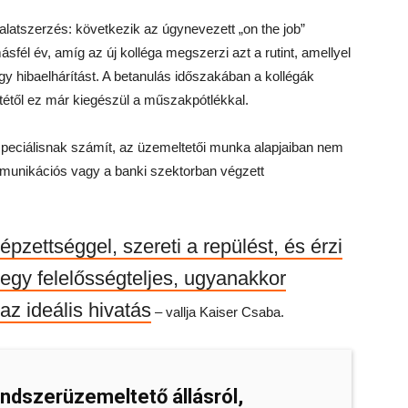
alatszerzés: következik az úgynevezett „on the job”
él év, amíg az új kolléga megszerzi azt a rutint, amellyel
gy hibaelhárítást. A betanulás időszakában a kollégák
étől ez már kiegészül a műszakpótlékkal.
speciálisnak számít, az üzemeltetői munka alapjaiban nem
mmunikációs vagy a banki szektorban végzett
épzettséggel, szereti a repülést, és érzi
egy felelősségteljes, ugyanakkor
z ideális hivatás
– vallja Kaiser Csaba.
ndszerüzemeltető állásról,