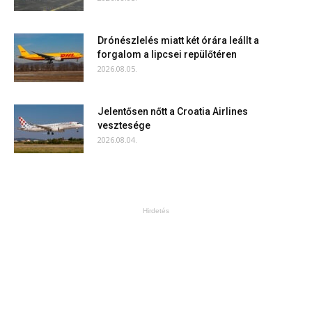
Drónészlelés miatt két órára leállt a
forgalom a lipcsei repülőtéren
2026.08.05.
Jelentősen nőtt a Croatia Airlines
vesztesége
2026.08.04.
Hirdetés