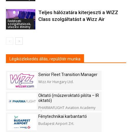
Teljes hálózatára kiterjeszti a WIZZ
Class szolgáltatást a Wizz Air
Fedélzeti
szolgáltatások,
utazási élmény
Légiközlekedés állás, repülőtér munka
Senior Fleet Transition Manager
Wizz Air Hungary Ltd.
Oktató (műszeroktató pilóta – IR
oktató)
PHARMAFLIGHT Aviation Academy
Kft.
Fénytechnikai karbantartó
Budapest Airport Zrt.