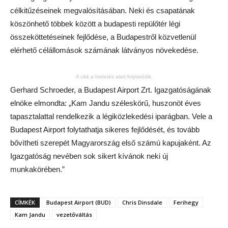
célkitűzéseinek megvalósításában. Neki és csapatának
köszönhető többek között a budapesti repülőtér légi
összeköttetéseinek fejlődése, a Budapestről közvetlenül
elérhető célállomások számának látványos növekedése.
A cikk a hirdetés alatt folytatódik.
Gerhard Schroeder, a Budapest Airport Zrt. Igazgatóságának
elnöke elmondta: „Kam Jandu széleskörű, huszonöt éves
tapasztalattal rendelkezik a légiközlekedési iparágban. Vele a
Budapest Airport folytathatja sikeres fejlődését, és tovább
bővítheti szerepét Magyarország első számú kapujaként. Az
Igazgatóság nevében sok sikert kívánok neki új
munkakörében.”
CÍMKÉK
Budapest Airport (BUD)
Chris Dinsdale
Ferihegy
Kam Jandu
vezetőváltás