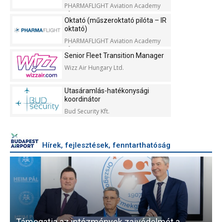
PHARMAFLIGHT Aviation Academy
Kft.
Oktató (műszeroktató pilóta – IR
oktató)
PHARMAFLIGHT Aviation Academy
Kft.
Senior Fleet Transition Manager
Wizz Air Hungary Ltd.
Utasáramlás-hatékonysági
koordinátor
Bud Security Kft.
Hírek, fejlesztések, fenntarthatóság
Támogatja az intézmények zajvédelmét a
V