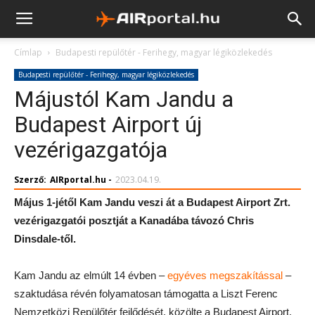
Címlap
Budapesti repülőtér - Ferihegy, magyar légiközlekedés
Budapesti repülőtér - Ferihegy, magyar légiközlekedés
Májustól Kam Jandu a
Budapest Airport új
vezérigazgatója
Szerző:
AIRportal.hu
-
2023.04.19.
Május 1-jétől Kam Jandu veszi át a Budapest Airport Zrt.
vezérigazgatói posztját a Kanadába távozó Chris
Dinsdale-től.
Kam Jandu az elmúlt 14 évben –
egyéves megszakítással
–
szaktudása révén folyamatosan támogatta a Liszt Ferenc
Nemzetközi Repülőtér fejlődését, közölte a Budapest Airport.