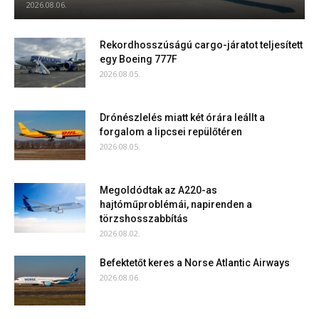
2026.08.06.
Rekordhosszúságú cargo-járatot teljesített
egy Boeing 777F
2026.08.05.
Drónészlelés miatt két órára leállt a
forgalom a lipcsei repülőtéren
2026.08.05.
Megoldódtak az A220-as
hajtóműproblémái, napirenden a
törzshosszabbítás
2026.08.02.
Befektetőt keres a Norse Atlantic Airways
2026.08.06.