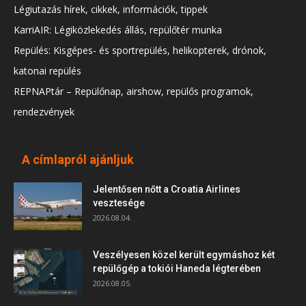
Légiutazás hírek, cikkek, információk, tippek
KarriAIR: Légiközlekedés állás, repülőtér munka
Repülés: Kisgépes- és sportrepülés, helikopterek, drónok,
katonai repülés
REPNAPtár – Repülőnap, airshow, repülős programok,
rendezvények
A címlapról ajánljuk
Jelentősen nőtt a Croatia Airlines
vesztesége
2026.08.04.
Veszélyesen közel került egymáshoz két
repülőgép a tokiói Haneda légterében
2026.08.05.