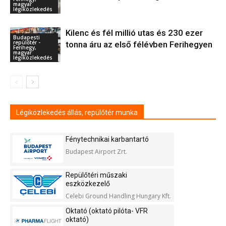
magyar
légiközlekedés
Kilenc és fél millió utas és 230 ezer
Budapesti
repülőtér -
tonna áru az első félévben Ferihegyen
Ferihegy,
magyar
légiközlekedés
Légiközlekedés állás, repülőtér munka
Fénytechnikai karbantartó
Budapest Airport Zrt.
Repülőtéri műszaki
eszközkezelő
Celebi Ground Handling Hungary Kft.
Oktató (oktató pilóta- VFR
oktató)