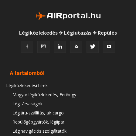
Légiközlekedés ✈ Légiutazás ✈ Repülés
A tartalomból
Légiközlekedési hírek
Magyar légiközlekedés, Ferihegy
Légitársaságok
Légiáru-szállítás, air cargo
Repülőgépgyártók, légiipar
Léginavigációs szolgáltatók