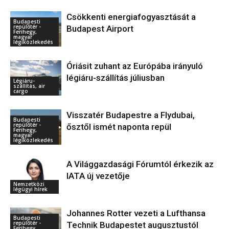
Csökkenti energiafogyasztását a
Budapesti
repülőtér -
Budapest Airport
Ferihegy,
magyar
légiközlekedés
Óriásit zuhant az Európába irányuló
légiáru-szállítás júliusban
Légiáru-
szállítás, air
cargo
Visszatér Budapestre a Flydubai,
Budapesti
repülőtér -
ősztől ismét naponta repül
Ferihegy,
magyar
légiközlekedés
A Világgazdasági Fórumtól érkezik az
IATA új vezetője
Nemzetközi
légügyi hírek
Johannes Rotter vezeti a Lufthansa
Budapesti
repülőtér -
Technik Budapestet augusztustól
Ferihegy,