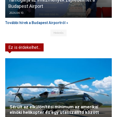
Budapest Airport
2026.04.10.
További hírek a Budapest Airportról »
Hirdetés
Ez is érdekelhet...
Sérült az elkülönítési minimum az amerikai
elnöki helikopter és egy utasszállító között