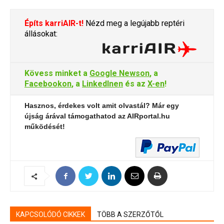
Építs karriAIR-t!
Nézd meg a legújabb reptéri
állásokat:
Kövess minket a
Google Newson
, a
Facebookon
, a
LinkedInen
és az
X-en
!
Hasznos, érdekes volt amit olvastál? Már egy
újság árával támogathatod az AIRportal.hu
működését!
KAPCSOLÓDÓ CIKKEK
TÖBB A SZERZŐTŐL