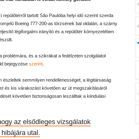
epülőtérről tartott São Paulóba helyi idő szerint szerda
tromjelű Boeing 777-200-as törzsének bal oldalán, a szárny
eljesítő légiforgalmi irányító és a repülőtér környezetében
észült.
a problémára, és a szikrákat a fedélzeten szolgálatot
rald bejegyzése
szerint
.
m észleltek semmilyen rendellenességet, a légitársaság
ést és kis várakozást követően az út megszakításáról
ését követően biztonságosan leszálltak a kiindulási
hogy az elsődleges vizsgálatok
hibájára utal.