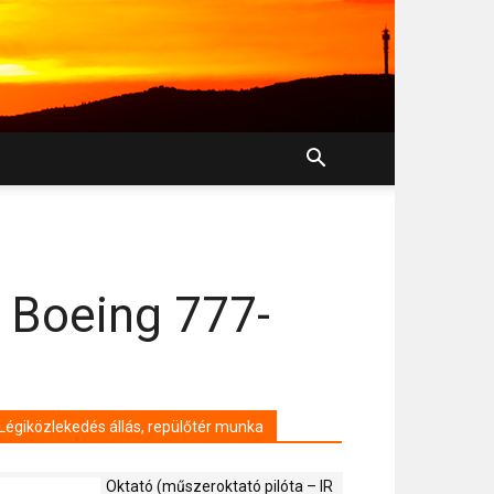
 Boeing 777-
Légiközlekedés állás, repülőtér munka
Oktató (műszeroktató pilóta – IR