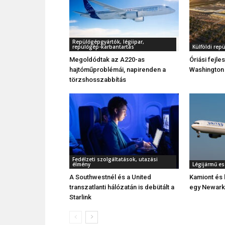
Repülőgépgyártók, légiipar,
repülőgép-karbantartás
Külföldi rep
Megoldódtak az A220-as
Óriási fejl
hajtóműproblémái, napirenden a
Washington 
törzshosszabbítás
Fedélzeti szolgáltatások, utazási
élmény
Légijármű e
A Southwestnél és a United
Kamiont és 
transzatlanti hálózatán is debütált a
egy Newarko
Starlink