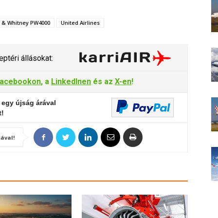
t & Whitney PW4000
United Airlines
ptéri állásokat:
acebookon
, a
LinkedInen
és az
X-en
!
 egy újság árával
t!
ával!