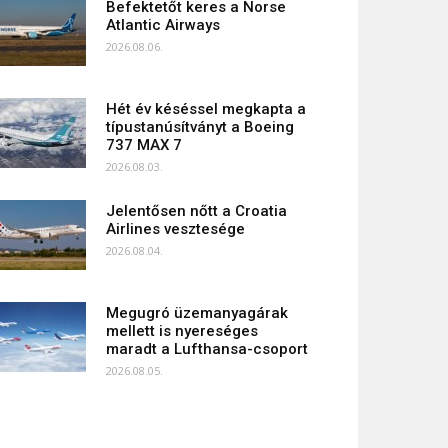
Befektetőt keres a Norse
Atlantic Airways
2026.08.06.
Hét év késéssel megkapta a
típustanúsítványt a Boeing
737 MAX 7
2026.08.03.
Jelentősen nőtt a Croatia
Airlines vesztesége
2026.08.04.
Megugró üzemanyagárak
mellett is nyereséges
maradt a Lufthansa-csoport
2026.08.05.