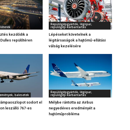
Repülőgépgyártók, légiipar,
ülőterek
repülőgép-karbantartás
esztés kezdődik a
Lépéseket követelnek a
Dulles repülőtéren
légitársaságok a hajtómű-ellátási
válság kezelésére
Repülőgépgyártók, légiipar,
semények, balesetek
repülőgép-karbantartás
lámpaoszlopot sodort el
Mélybe rántotta az Airbus
n leszálló 767-es
negyedéves eredményét a
hajtóműprobléma