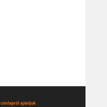
 címlapról ajánljuk