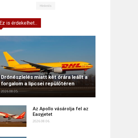
Hirdetés
Ez is érdekelhet...
Drónészlelés miatt két órára leállt a
forgalom a lipcsei repülőtéren
2026.08.05.
Az Apollo vásárolja fel az
Easyjetet
2026.08.06.