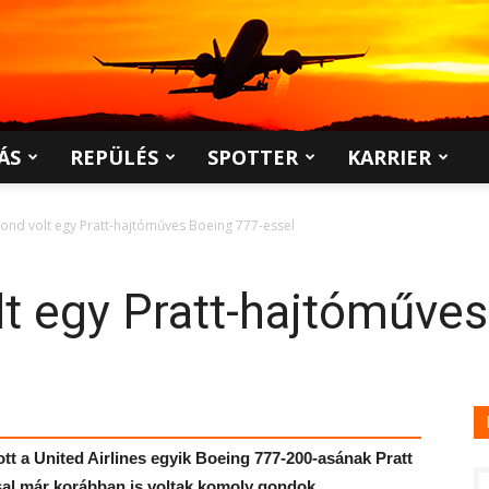
ÁS
REPÜLÉS
SPOTTER
KARRIER
ond volt egy Pratt-hajtóműves Boeing 777-essel
t egy Pratt-hajtóműves
tt a United Airlines egyik Boeing 777-200-asának Pratt
al már korábban is voltak komoly gondok.