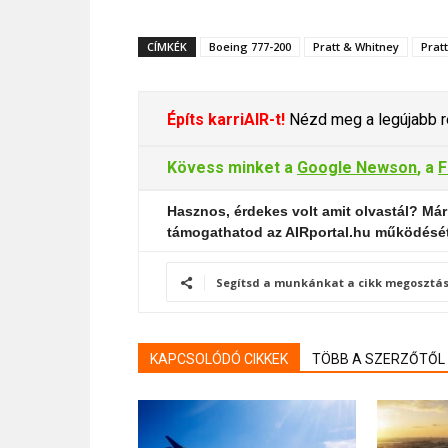
CÍMKÉK
Boeing 777-200
Pratt & Whitney
Prat
Építs karriAIR-t!
Nézd meg a legújabb re
Kövess minket a
Google Newson
, a
F
Hasznos, érdekes volt amit olvastál? Már
támogathatod az AIRportal.hu működésé
Segítsd a munkánkat a cikk megosztás
KAPCSOLÓDÓ CIKKEK
TÖBB A SZERZŐTŐL