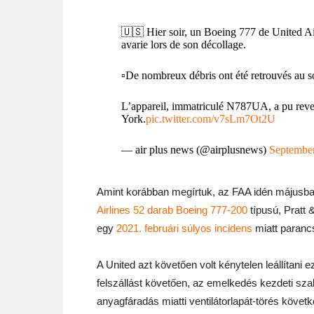
🇺🇸 Hier soir, un Boeing 777 de United Ai
avarie lors de son décollage.
▫️De nombreux débris ont été retrouvés au s
L’appareil, immatriculé N787UA, a pu reven
York.
pic.twitter.com/v7sLm7Ot2U
— air plus news (@airplusnews)
September
Amint korábban megírtuk, az FAA idén májusb
Airlines 52 darab Boeing 777-200
típusú, Pratt 
egy
2021. februári súlyos incidens
miatt parancs
A United azt követően volt kénytelen leállítani 
felszállást követően, az emelkedés kezdeti sza
anyagfáradás miatti ventilátorlapát-törés követ