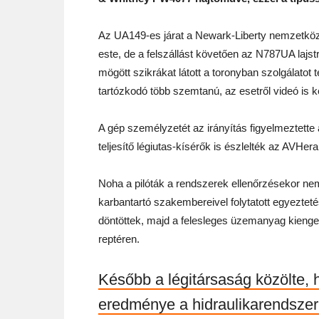
Az UA149-es járat a Newark-Liberty nemzetközi r
este, de a felszállást követően az N787UA lajs
mögött szikrákat látott a toronyban szolgálatot t
tartózkodó több szemtanú, az esetről videó is k
A gép személyzetét az irányítás figyelmeztette 
teljesítő légiutas-kísérők is észlelték az AVHe
Noha a pilóták a rendszerek ellenőrzésekor ne
karbantartó szakembereivel folytatott egyeztet
döntöttek, majd a felesleges üzemanyag kienged
reptéren.
Később a légitársaság közölte, 
eredménye a hidraulikarendszer 