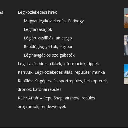
és
Légiközlekedési hírek
Magyar légiközlekedés, Ferihegy
Légitársaságok
Légiáru-szállítás, air cargo
Repülőgépgyártók, légiipar
Léginavigációs szolgáltatók
Légiutazás hírek, cikkek, információk, tippek
KarriAIR: Légiközlekedés állás, repülőtér munka
Repülés: Kisgépes- és sportrepülés, helikopterek,
drónok, katonai repülés
REPNAPtár – Repülőnap, airshow, repülős
programok, rendezvények