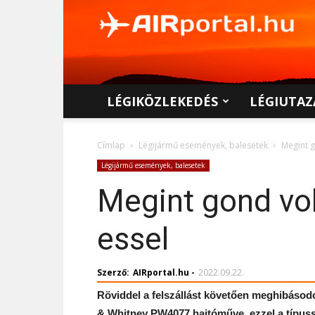
AIRportal.hu
LÉGIKÖZLEKEDÉS
LÉGIUTAZ
Címlap
Légijármű események, balesetek
Megint g
Légijármű események, balesetek
Megint gond vol
essel
Szerző:
AIRportal.hu
-
2022.09.22.
Röviddel a felszállást követően meghibásodo
& Whitney PW4077 hajtóműve, ezzel a típuss