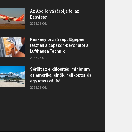
Az Apollo vásárolja fel az
Easyjetet
2026.08.06.
Keskenytörzsű repülőgépen
teszteli a cápabőr-bevonatot a
Lufthansa Technik
2026.08.01.
Sérült az elkülönítési minimum
az amerikai elnöki helikopter és
egy utasszállító...
2026.08.06.