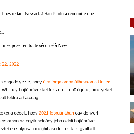
rlines reliant Newark à Sao Paulo a rencontré une
ol.
ir se poser en toute sécurité à New
 22, 2022
an engedélyezte, hogy
újra forgalomba állhasson a
United
& Whitney-hajtóművekkel felszerelt repülőgépe, amelyeket
olt földre a hatóság.
ezeket a gépeit, hogy
2021 februárjában
egy denveri
kaszában az egyik példány jobb oldali hajtóműve
keztében súlyosan meghibásodott és ki is gyulladt.