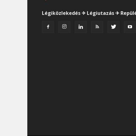
Légiközlekedés ✈ Légiutazás ✈ Repül