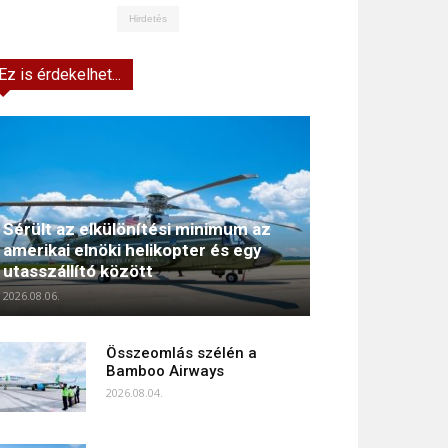
Hirdetés
Ez is érdekelhet...
Sérült az elkülönítési minimum az
amerikai elnöki helikopter és egy
utasszállító között
2026.08.06.
Összeomlás szélén a
Bamboo Airways
2026.08.04.