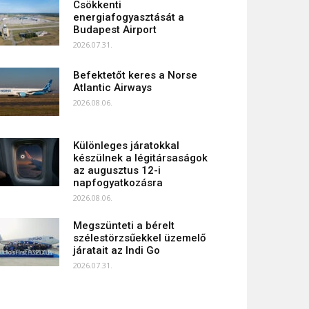
Csökkenti
energiafogyasztását a
Budapest Airport
2026.07.31.
Befektetőt keres a Norse
Atlantic Airways
2026.08.06.
Különleges járatokkal
készülnek a légitársaságok
az augusztus 12-i
napfogyatkozásra
2026.08.06.
Megszünteti a bérelt
szélestörzsűekkel üzemelő
járatait az Indi Go
2026.07.31.