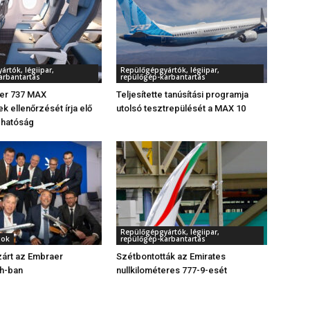
rtók, légiipar,
Repülőgépgyártók, légiipar,
arbantartás
repülőgép-karbantartás
zer 737 MAX
Teljesítette tanúsítási programja
k ellenőrzését írja elő
utolsó tesztrepülését a MAX 10
 hatóság
Repülőgépgyártók, légiipar,
gok
repülőgép-karbantartás
zárt az Embraer
Szétbontották az Emirates
h-ban
nullkilométeres 777-9-esét