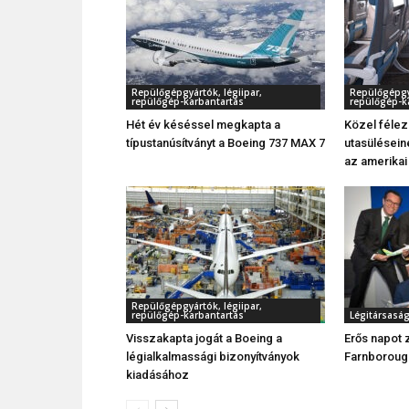
Repülőgépgyártók, légiipar,
Repülőgépgyá
repülőgép-karbantartás
repülőgép-k
Hét év késéssel megkapta a
Közel féle
típustanúsítványt a Boeing 737 MAX 7
utasüléseine
az amerikai
Repülőgépgyártók, légiipar,
repülőgép-karbantartás
Légitársasá
Visszakapta jogát a Boeing a
Erős napot 
légialkalmassági bizonyítványok
Farnboroug
kiadásához