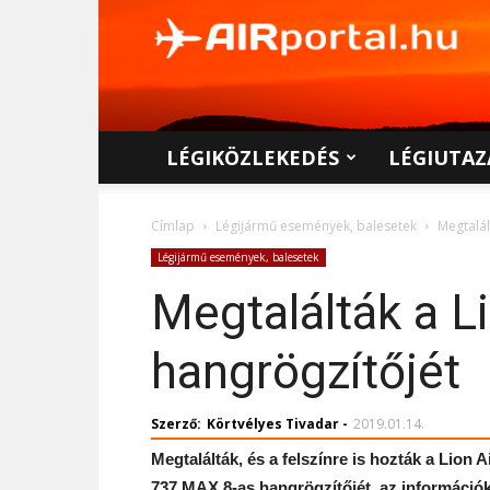
AIRportal.hu
LÉGIKÖZLEKEDÉS
LÉGIUTAZ
Címlap
Légijármű események, balesetek
Megtalál
Légijármű események, balesetek
Megtalálták a L
hangrögzítőjét
Szerző:
Körtvélyes Tivadar
-
2019.01.14.
Megtalálták, és a felszínre is hozták a Lion 
737 MAX 8-as hangrögzítőjét, az információk