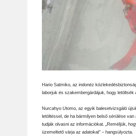
Hario Satmiko, az indonéz közlekedésbiztonság
laborjuk és szakembergárdájuk, hogy letöltsék a r
Nurcahyo Utomo, az egyik balesetvizsgáló újsá
letöltéssel, de ha bármilyen belső sérülése van
tudják olvasni az információkat. „Reméljük, h
üzemeltető várja az adatokat” – hangsúlyozta.