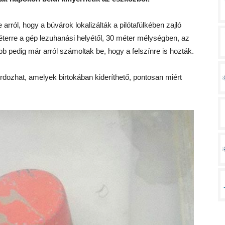
rról, hogy a búvárok lokalizálták a pilótafülkében zajló
terre a gép lezuhanási helyétől, 30 méter mélységben, az
b pedig már arról számoltak be, hogy a felszínre is hozták.
rdozhat, amelyek birtokában kideríthető, pontosan miért