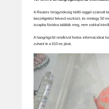
A Reuters hírügynökség hétfő reggel számolt be a
beszélgetést felvevő eszközt, és mintegy 50 mé
iszapba fúródva találták meg, nem sokkal későb
A hangrögzítő rendkívül fontos információkat ho
zuhant le a 610-es járat.