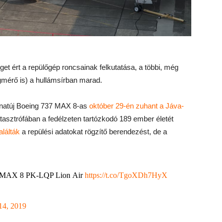
get ért a repülőgép roncsainak felkutatása, a többi, még
ögmérő is) a hullámsírban marad.
adonatúj Boeing 737 MAX 8-as
október 29-én zuhant a Jáva-
atasztrófában a fedélzeten tartózkodó 189 ember életét
lálták
a repülési adatokat rögzítő berendezést, de a
7 MAX 8 PK-LQP Lion Air
https://t.co/TgoXDh7HyX
14, 2019