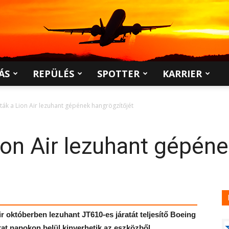
ÁS
REPÜLÉS
SPOTTER
KARRIER
ták a Lion Air lezuhant gépének hangrögzítőjét
ion Air lezuhant gépén
Air októberben lezuhant JT610-es járatát teljesítő Boeing
at napokon belül kinyerhetik az eszközből.