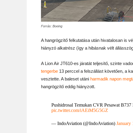
Forrás: Boeing
A hangrögzítő felkutatása után hivatalosan is vé
hiányzó alkatrész (így a hibásnak vélt állássz
A Lion Air JT610-es járatát teljesítő, szinte v
tengerbe
13 perccel a felszállást követően, a k
vesztette. A baleset utáni
harmadik napon megta
hangrögzítő eddig hiányzott.
Pushidrosal Temukan CVR Pesawat B73
pic.twitter.com/iAEiM5G5GZ
— IndoAviation (@IndoAviation)
January 