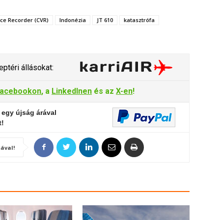
ice Recorder (CVR)
Indonézia
JT 610
katasztrófa
ptéri állásokat:
acebookon
, a
LinkedInen
és az
X-en
!
 egy újság árával
t!
ával!