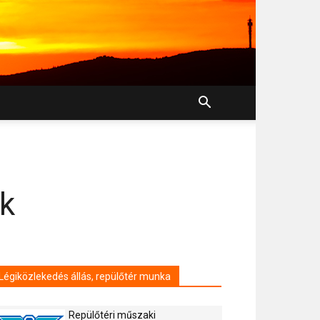
ek
Légiközlekedés állás, repülőtér munka
Repülőtéri műszaki