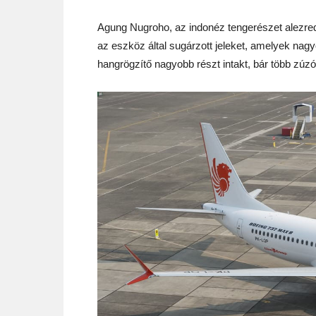
Agung Nugroho, az indonéz tengerészet alezred
az eszköz által sugárzott jeleket, amelyek nagy
hangrögzítő nagyobb részt intakt, bár több zúzód