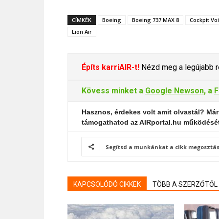
CÍMKÉK
Boeing
Boeing 737 MAX 8
Cockpit Vo
Lion Air
Építs karriAIR-t!
Nézd meg a legújabb re
Kövess minket a
Google Newson
, a
F
Hasznos, érdekes volt amit olvastál? Már
támogathatod az AIRportal.hu működésé
Segítsd a munkánkat a cikk megosztás
KAPCSOLÓDÓ CIKKEK
TÖBB A SZERZŐTŐL