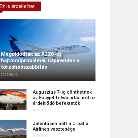
Ez is érdekelhet...
Megoldódtak az A220-as
hajtóműproblémái, napirenden a
törzshosszabbítás
2026.08.02.
Augusztus 7-ig dönthetnek
az Easyjet felvásárlásáról az
érdeklődő befektetők
2026.08.03.
Jelentősen nőtt a Croatia
Airlines vesztesége
2026.08.04.