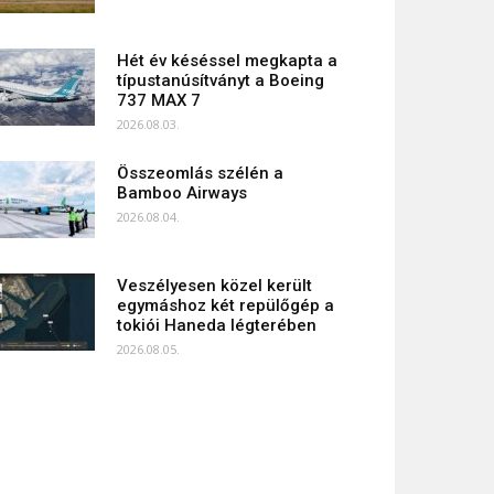
Hét év késéssel megkapta a
típustanúsítványt a Boeing
737 MAX 7
2026.08.03.
Összeomlás szélén a
Bamboo Airways
2026.08.04.
Veszélyesen közel került
egymáshoz két repülőgép a
tokiói Haneda légterében
2026.08.05.