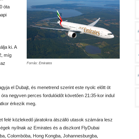
0 óta
napi
ja ki. A
2, míg
 az
Forrás: Emirates
agyja el Dubajt, és menetrend szerint este nyolc előtt öt
óra negyven perces fordulóidőt követően 21:35-kor indul
atkor érkezik meg.
t felé közlekedő járatokra átszálló utasok számára lesz
ségek nyílnak az Emirates és a diszkont FlyDubai
okba, Colombóba, Hong Kongba, Johannesburgba,