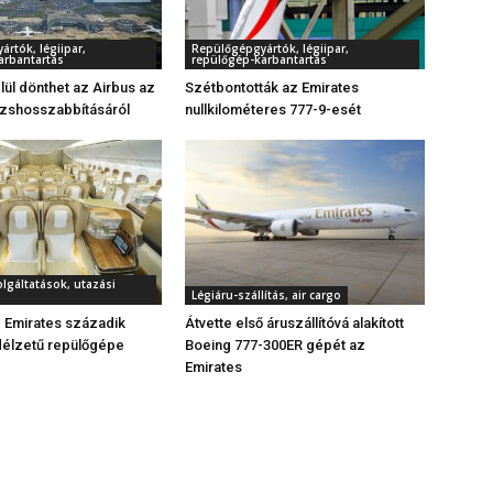
rtók, légiipar,
Repülőgépgyártók, légiipar,
arbantartás
repülőgép-karbantartás
lül dönthet az Airbus az
Szétbontották az Emirates
rzshosszabbításáról
nullkilométeres 777-9-esét
olgáltatások, utazási
Légiáru-szállítás, air cargo
z Emirates századik
Átvette első áruszállítóvá alakított
fedélzetű repülőgépe
Boeing 777-300ER gépét az
Emirates