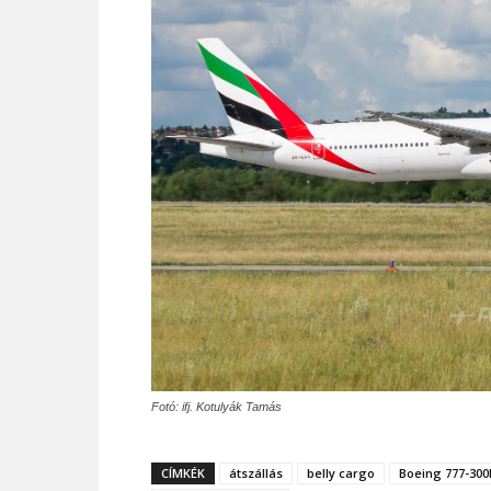
Fotó: ifj. Kotulyák Tamás
CÍMKÉK
átszállás
belly cargo
Boeing 777-300