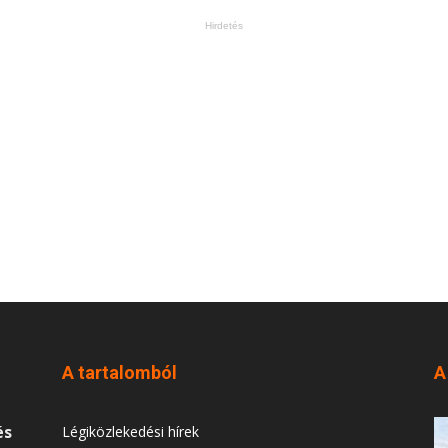
Hirdetés
A tartalomból
A
és
Légiközlekedési hírek