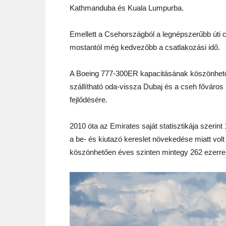
Kathmanduba és Kuala Lumpurba.
Emellett a Csehországból a legnépszerűbb úti 
mostantól még kedvezőbb a csatlakozási idő.
A Boeing 777-300ER kapacitásának köszönhetően
szállítható oda-vissza Dubaj és a cseh főváros
fejlődésére.
2010 óta az Emirates saját statisztikája szerint 1
a be- és kiutazó kereslet növekedése miatt vol
köszönhetően éves szinten mintegy 262 ezerrel 