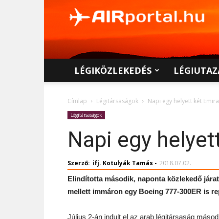
AIRportal.hu
LÉGIKÖZLEKEDÉS
LÉGIUTAZ
Címlap
Légitársaságok
Napi egy helyett két Emir
Légitársaságok
Napi egy helyet
Szerző:
ifj. Kotulyák Tamás
-
2018.07.02.
Elindította második, naponta közlekedő jár
mellett immáron egy Boeing 777-300ER is re
Július 2-án indult el az arab légitársaság másod