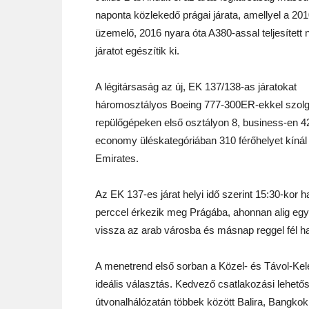
naponta közlekedő prágai járata, amellyel a 201
üzemelő, 2016 nyara óta A380-assal teljesített 
járatot egészítik ki.
A légitársaság az új, EK 137/138-as járatokat
háromosztályos Boeing 777-300ER-ekkel szolgál
repülőgépeken első osztályon 8, business-en 4
economy üléskategóriában 310 férőhelyet kínál
Emirates.
Az EK 137-es járat helyi idő szerint 15:30-kor h
perccel érkezik meg Prágába, ahonnan alig egy 
vissza az arab városba és másnap reggel fél h
A menetrend első sorban a Közel- és Távol-Kele
ideális választás. Kedvező csatlakozási lehető
útvonalhálózatán többek között Balira, Bangk