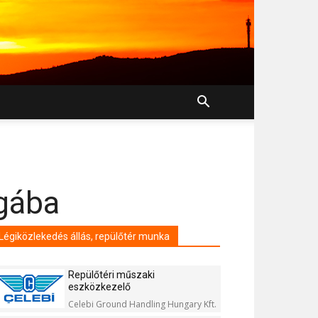
ágába
Légiközlekedés állás, repülőtér munka
Repülőtéri műszaki
eszközkezelő
Celebi Ground Handling Hungary Kft.