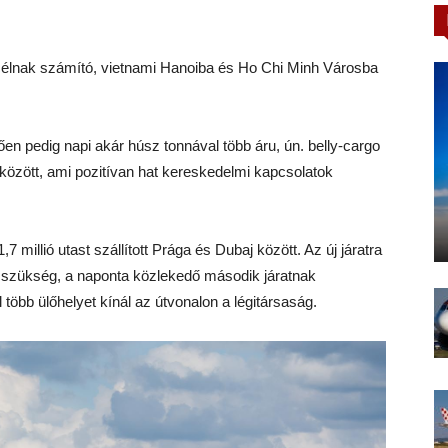
célnak számító, vietnami Hanoiba és Ho Chi Minh Városba
 pedig napi akár húsz tonnával több áru, ún. belly-cargo
 között, ami pozitívan hat kereskedelmi kapcsolatok
,7 millió utast szállított Prága és Dubaj között. Az új járatra
t szükség, a naponta közlekedő második járatnak
több ülőhelyet kínál az útvonalon a légitársaság.