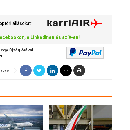
ptéri állásokat:
acebookon
, a
LinkedInen
és az
X-en
!
 egy újság árával
t!
ával!