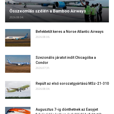
Összeomlás szélén a Bamboo Airways
2026.08.04.
Befektetőt keres a Norse Atlantic Airways
2026.08.06.
Szezonális járatot indít Chicagóba a
Condor
2026.07.31.
Repült az első sorozatgyártású MSz-21-310
2026.08.04.
Augusztus 7-ig dönthetnek az Easyjet