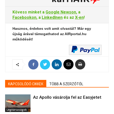
Kövess minket a
Google Newson
, a
Facebookon
, a
LinkedInen
és az
X-en
!
Hasznos, érdekes volt amit olvastál? Már egy
újság árával támogathatod az AIRportal.hu
működését!
KAPCSOLÓDÓ CIKKEK
TÖBB A SZERZŐTŐL
Az Apollo vásárolja fel az Easyjetet
Légitársaságok