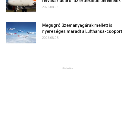
felvásárlásáról az érdeklődő befektetők
2026.08.03.
Megugró üzemanyagárak mellett is
nyereséges maradt a Lufthansa-csoport
2026.08.05.
Hirdetés