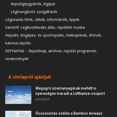
Repülőgépgyártók, légiipar
Léginavigációs szolgáltatók
Légiutazás hírek, cikkek, információk, tippek
KarriAIR: Légiközlekedés állás, repülőtér munka
Repülés: Kisgépes- és sportrepülés, helikopterek, drónok,
katonai repülés
REPNAPtár – Repülőnap, airshow, repülős programok,
rendezvények
A címlapról ajánljuk
Megugró üzemanyagárak mellett is
nyereséges maradt a Lufthansa-csoport
2026.08.05.
Összeomlás szélén a Bamboo Airways