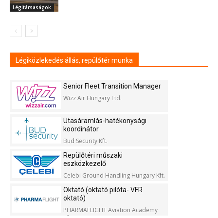
Légitársaságok
Légiközlekedés állás, repülőtér munka
Senior Fleet Transition Manager
Wizz Air Hungary Ltd.
Utasáramlás-hatékonysági
koordinátor
Bud Security Kft.
Repülőtéri műszaki
eszközkezelő
Celebi Ground Handling Hungary Kft.
Oktató (oktató pilóta- VFR
oktató)
PHARMAFLIGHT Aviation Academy
Kft.