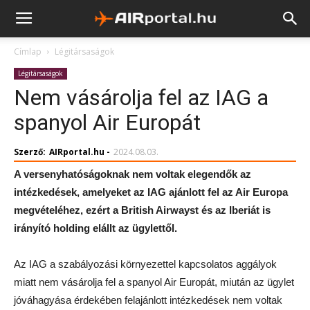
Címlap
Légitársaságok
Légitársaságok
Nem vásárolja fel az IAG a
spanyol Air Europát
Szerző:
AIRportal.hu
-
2024.08.03.
A versenyhatóságoknak nem voltak elegendők az
intézkedések, amelyeket az IAG ajánlott fel az Air Europa
megvételéhez, ezért a British Airwayst és az Iberiát is
irányító holding elállt az ügylettől.
Az IAG a szabályozási környezettel kapcsolatos aggályok
miatt nem vásárolja fel a spanyol Air Europát, miután az ügylet
jóváhagyása érdekében felajánlott intézkedések nem voltak