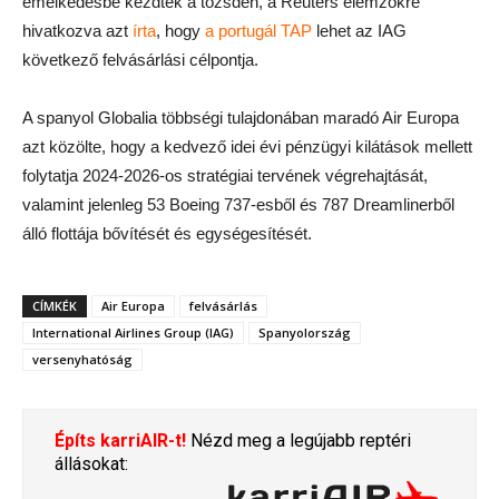
emelkedésbe kezdtek a tőzsdén, a Reuters elemzőkre
hivatkozva azt
írta
, hogy
a portugál TAP
lehet az IAG
következő felvásárlási célpontja.
A spanyol Globalia többségi tulajdonában maradó Air Europa
azt közölte, hogy a kedvező idei évi pénzügyi kilátások mellett
folytatja 2024-2026-os stratégiai tervének végrehajtását,
valamint jelenleg 53 Boeing 737-esből és 787 Dreamlinerből
álló flottája bővítését és egységesítését.
CÍMKÉK
Air Europa
felvásárlás
International Airlines Group (IAG)
Spanyolország
versenyhatóság
Építs karriAIR-t!
Nézd meg a legújabb reptéri
állásokat: