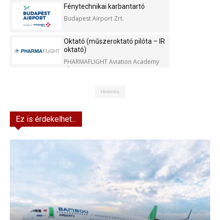
Fénytechnikai karbantartó
Budapest Airport Zrt.
Oktató (műszeroktató pilóta – IR
oktató)
PHARMAFLIGHT Aviation Academy
Kft.
Hirdetés
Ez is érdekelhet...