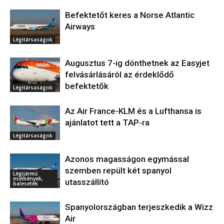
Befektetőt keres a Norse Atlantic
Airways
Légitársaságok
Augusztus 7-ig dönthetnek az Easyjet
felvásárlásáról az érdeklődő
befektetők
Légitársaságok
Az Air France-KLM és a Lufthansa is
ajánlatot tett a TAP-ra
Légitársaságok
Azonos magasságon egymással
szemben repült két spanyol
Légijármű
események,
utasszállító
balesetek
Spanyolországban terjeszkedik a Wizz
Air