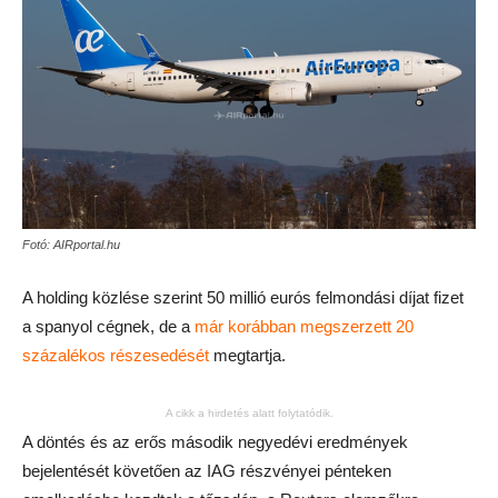
Fotó: AIRportal.hu
A holding közlése szerint 50 millió eurós felmondási díjat fizet
a spanyol cégnek, de a
már korábban megszerzett 20
százalékos részesedését
megtartja.
A cikk a hirdetés alatt folytatódik.
A döntés és az erős második negyedévi eredmények
bejelentését követően az IAG részvényei pénteken