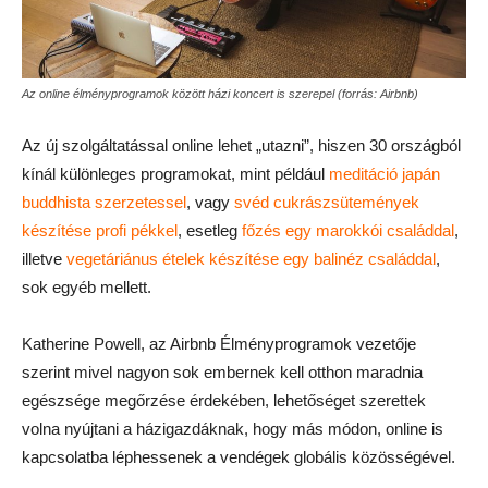
Az online élményprogramok között házi koncert is szerepel (forrás: Airbnb)
Az új szolgáltatással online lehet „utazni”, hiszen 30 országból
kínál különleges programokat, mint például
meditáció japán
buddhista szerzetessel
, vagy
svéd cukrászsütemények
készítése profi pékkel
, esetleg
főzés egy marokkói családdal
,
illetve
vegetáriánus ételek készítése egy balinéz családdal
,
sok egyéb mellett.
Katherine Powell, az Airbnb Élményprogramok vezetője
szerint mivel nagyon sok embernek kell otthon maradnia
egészsége megőrzése érdekében, lehetőséget szerettek
volna nyújtani a házigazdáknak, hogy más módon, online is
kapcsolatba léphessenek a vendégek globális közösségével.