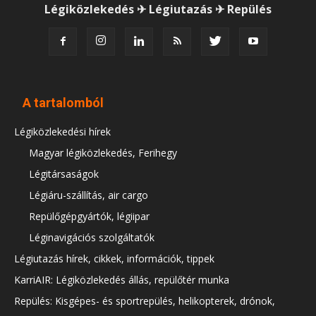
Légiközlekedés ✈ Légiutazás ✈ Repülés
A tartalomból
Légiközlekedési hírek
Magyar légiközlekedés, Ferihegy
Légitársaságok
Légiáru-szállítás, air cargo
Repülőgépgyártók, légiipar
Léginavigációs szolgáltatók
Légiutazás hírek, cikkek, információk, tippek
KarriAIR: Légiközlekedés állás, repülőtér munka
Repülés: Kisgépes- és sportrepülés, helikopterek, drónok,