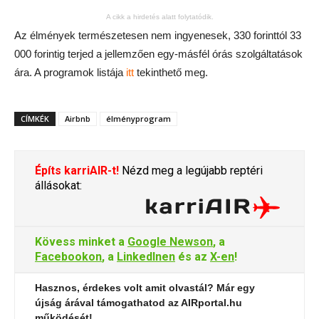
A cikk a hirdetés alatt folytatódik.
Az élmények természetesen nem ingyenesek, 330 forinttól 33
000 forintig terjed a jellemzően egy-másfél órás szolgáltatások
ára. A programok listája
itt
tekinthető meg.
CÍMKÉK
Airbnb
élményprogram
Építs karriAIR-t!
Nézd meg a legújabb reptéri
állásokat:
Kövess minket a
Google Newson
, a
Facebookon
, a
LinkedInen
és az
X-en
!
Hasznos, érdekes volt amit olvastál? Már egy
újság árával támogathatod az AIRportal.hu
működését!