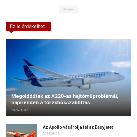
Hirdetés
Ez is érdekelhet...
Megoldódtak az A220-as hajtóműproblémái,
napirenden a törzshosszabbítás
2026.08.02.
Az Apollo vásárolja fel az Easyjetet
2026.08.06.