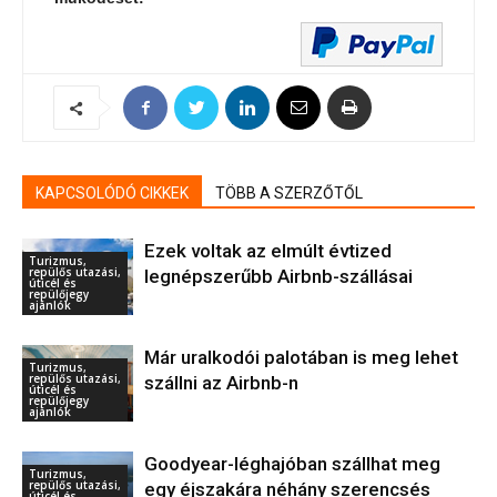
KAPCSOLÓDÓ CIKKEK
TÖBB A SZERZŐTŐL
Ezek voltak az elmúlt évtized
Turizmus,
repülős utazási,
legnépszerűbb Airbnb-szállásai
úticél és
repülőjegy
ajánlók
Már uralkodói palotában is meg lehet
Turizmus,
repülős utazási,
szállni az Airbnb-n
úticél és
repülőjegy
ajánlók
Goodyear-léghajóban szállhat meg
Turizmus,
repülős utazási,
egy éjszakára néhány szerencsés
úticél és