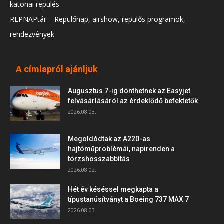
katonai repülés
REPNAPtár – Repülőnap, airshow, repülős programok,
rendezvények
A címlapról ajánljuk
Augusztus 7-ig dönthetnek az Easyjet
felvásárlásáról az érdeklődő befektetők
2026.08.03.
Megoldódtak az A220-as
hajtóműproblémái, napirenden a
törzshosszabbítás
2026.08.02.
Hét év késéssel megkapta a
típustanúsítványt a Boeing 737 MAX 7
2026.08.03.