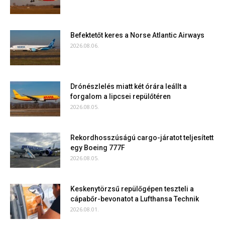
Befektetőt keres a Norse Atlantic Airways
2026.08.06.
Drónészlelés miatt két órára leállt a
forgalom a lipcsei repülőtéren
2026.08.05.
Rekordhosszúságú cargo-járatot teljesített
egy Boeing 777F
2026.08.05.
Keskenytörzsű repülőgépen teszteli a
cápabőr-bevonatot a Lufthansa Technik
2026.08.01.