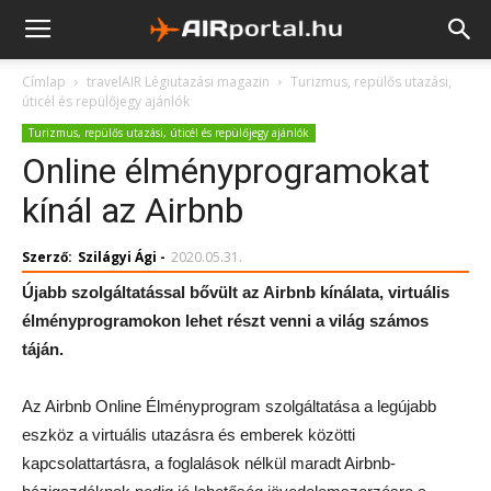
Címlap
travelAIR Légiutazási magazin
Turizmus, repülős utazási,
úticél és repülőjegy ajánlók
Turizmus, repülős utazási, úticél és repülőjegy ajánlók
Online élményprogramokat
kínál az Airbnb
Szerző:
Szilágyi Ági
-
2020.05.31.
Újabb szolgáltatással bővült az Airbnb kínálata, virtuális
élményprogramokon lehet részt venni a világ számos
táján.
Az Airbnb Online Élményprogram szolgáltatása a legújabb
eszköz a virtuális utazásra és emberek közötti
kapcsolattartásra, a foglalások nélkül maradt Airbnb-