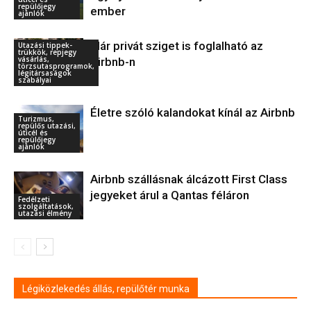
repülőjegy
ember
ajánlók
Már privát sziget is foglalható az
Utazási tippek-
trükkök, repjegy
vásárlás,
Airbnb-n
törzsutasprogramok,
légitársaságok
szabályai
Életre szóló kalandokat kínál az Airbnb
Turizmus,
repülős utazási,
úticél és
repülőjegy
ajánlók
Airbnb szállásnak álcázott First Class
jegyeket árul a Qantas féláron
Fedélzeti
szolgáltatások,
utazási élmény
Légiközlekedés állás, repülőtér munka