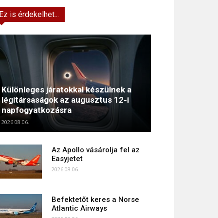
Ez is érdekelhet...
Különleges járatokkal készülnek a
légitársaságok az augusztus 12-i
napfogyatkozásra
2026.08.06.
Az Apollo vásárolja fel az
Easyjetet
2026.08.06.
Befektetőt keres a Norse
Atlantic Airways