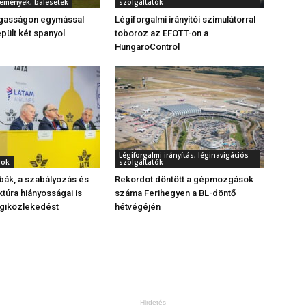
semények, balesetek
szolgáltatók
gasságon egymással
Légiforgalmi irányítói szimulátorral
ült két spanyol
toboroz az EFOTT-on a
HungaroControl
Légiforgalmi irányítás, léginavigációs
gok
szolgáltatók
bák, a szabályozás és
Rekordot döntött a gépmozgások
ktúra hiányosságai is
száma Ferihegyen a BL-döntő
égiközlekedést
hétvégéjén
Hirdetés