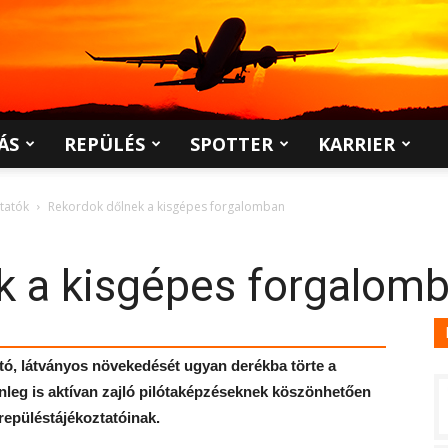
ÁS
REPÜLÉS
SPOTTER
KARRIER
ltatók
Rekordok dőlnek a kisgépes forgalomban
k a kisgépes forgalom
tó, látványos növekedését ugyan derékba törte a
elenleg is aktívan zajló pilótaképzéseknek köszönhetően
repüléstájékoztatóinak.