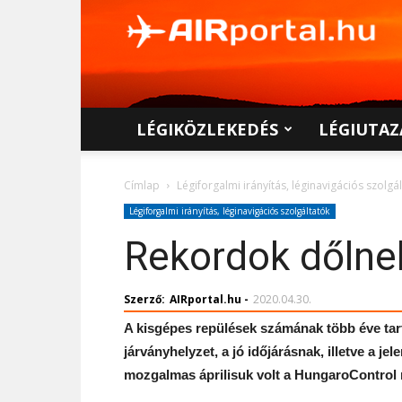
AIRportal.hu
LÉGIKÖZLEKEDÉS
LÉGIUTAZ
Címlap
Légiforgalmi irányítás, léginavigációs szolgá
Légiforgalmi irányítás, léginavigációs szolgáltatók
Rekordok dőlne
Szerző:
AIRportal.hu
-
2020.04.30.
A kisgépes repülések számának több éve tar
járványhelyzet, a jó időjárásnak, illetve a j
mozgalmas áprilisuk volt a HungaroControl 