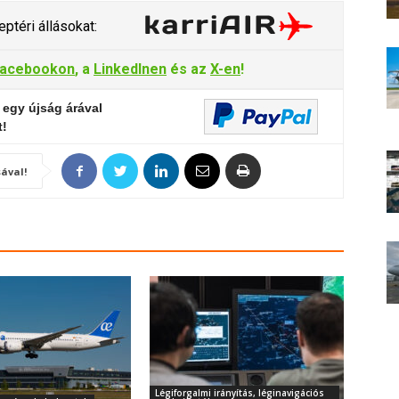
ptéri állásokat:
acebookon
, a
LinkedInen
és az
X-en
!
 egy újság árával
t!
ával!
Légiforgalmi irányítás, léginavigációs