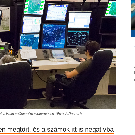
ak a HungaroControl munkatermében. (Fotó: AIRportal.hu)
n megtört, és a számok itt is negatívba