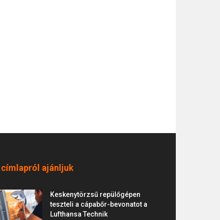
 címlapról ajánljuk
Keskenytörzsű repülőgépen
teszteli a cápabőr-bevonatot a
Lufthansa Technik