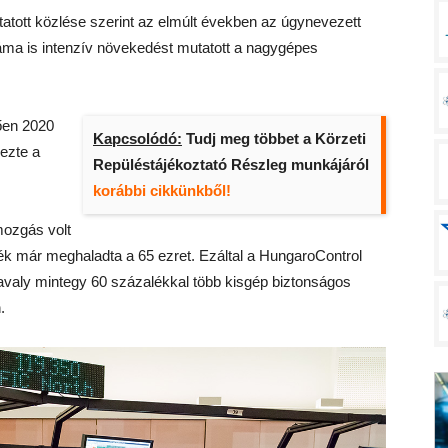
ttatott közlése szerint az elmúlt években az úgynevezett
záma is intenzív növekedést mutatott a nagygépes
tően 2020
Kapcsolódó:
Tudj meg többet a Körzeti
ezte a
Repüléstájékoztató Részleg munkájáról
korábbi cikkünkből!
mozgás volt
ték már meghaladta a 65 ezret. Ezáltal a HungaroControl
tavaly mintegy 60 százalékkal több kisgép biztonságos
.