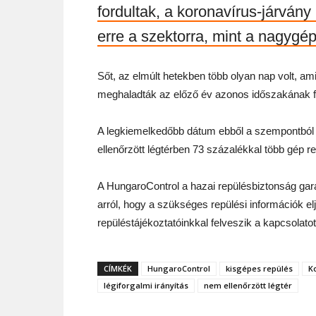
fordultak, a koronavírus-járván
erre a szektorra, mint a nagygé
Sőt, az elmúlt hetekben több olyan nap volt, am
meghaladták az előző év azonos időszakának f
A legkiemelkedőbb dátum ebből a szempontból áp
ellenőrzött légtérben 73 százalékkal több gép r
A HungaroControl a hazai repülésbiztonság gara
arról, hogy a szükséges repülési információk e
repüléstájékoztatóinkkal felveszik a kapcsolatot
CÍMKÉK
HungaroControl
kisgépes repülés
K
légiforgalmi irányítás
nem ellenőrzött légtér