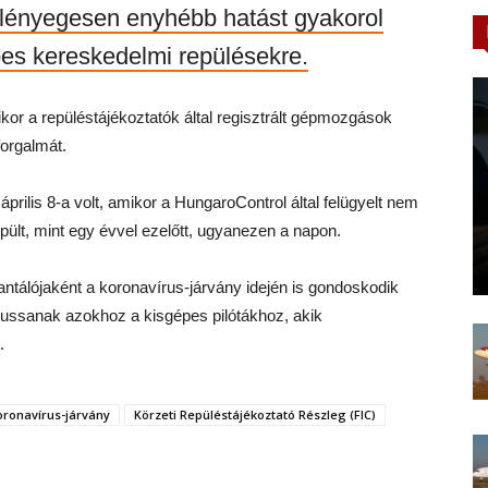
y lényegesen enyhébb hatást gyakorol
pes kereskedelmi repülésekre.
ikor a repüléstájékoztatók által regisztrált gépmozgások
orgalmát.
rilis 8-a volt, amikor a HungaroControl által felügyelt nem
epült, mint egy évvel ezelőtt, ugyanezen a napon.
ntálójaként a koronavírus-járvány idején is gondoskodik
ljussanak azokhoz a kisgépes pilótákhoz, akik
.
oronavírus-járvány
Körzeti Repüléstájékoztató Részleg (FIC)