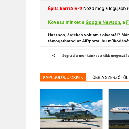
Építs karriAIR-t!
Nézd meg a legújabb re
Kövess minket a
Google Newson
, a
F
Hasznos, érdekes volt amit olvastál? Már
támogathatod az AIRportal.hu működésé
Segítsd a munkánkat a cikk megosztás
KAPCSOLÓDÓ CIKKEK
TÖBB A SZERZŐTŐL