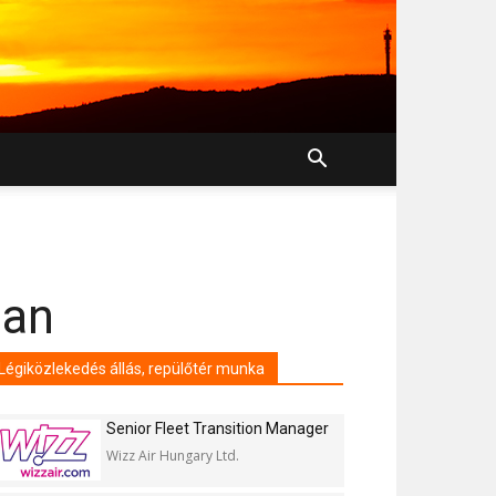
ban
Légiközlekedés állás, repülőtér munka
Senior Fleet Transition Manager
Wizz Air Hungary Ltd.