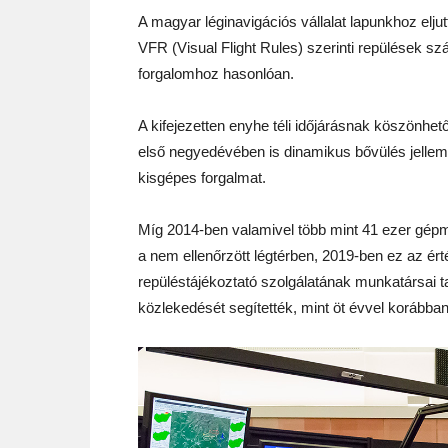
A magyar léginavigációs vállalat lapunkhoz elju
VFR (Visual Flight Rules) szerinti repülések s
forgalomhoz hasonlóan.
A kifejezetten enyhe téli időjárásnak köszönhe
első negyedévében is dinamikus bővülés jellem
kisgépes forgalmat.
Míg 2014-ben valamivel több mint 41 ezer gép
a nem ellenőrzött légtérben, 2019-ben ez az ér
repüléstájékoztató szolgálatának munkatársai 
közlekedését segítették, mint öt évvel korábban