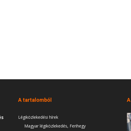
A tartalomból
A
és
Légiközlekedési hírek
Magyar légiközlekedés, Ferihegy