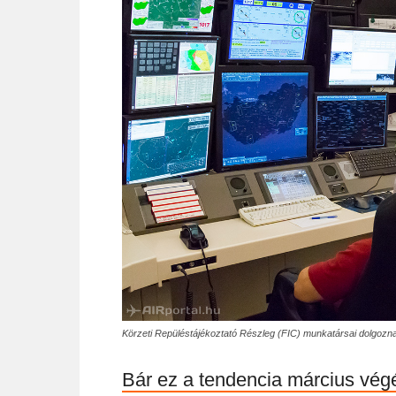
Körzeti Repüléstájékoztató Részleg (FIC) munkatársai dolgozn
Bár ez a tendencia március végé