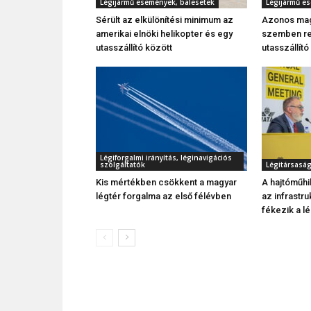
Légijármű események, balesetek
Légijármű e
Sérült az elkülönítési minimum az
Azonos ma
amerikai elnöki helikopter és egy
szemben rep
utasszállító között
utasszállító
Légiforgalmi irányítás, léginavigációs
szolgáltatók
Légitársasá
Kis mértékben csökkent a magyar
A hajtóműhi
légtér forgalma az első félévben
az infrastru
fékezik a l