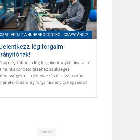
Jelentkezz légiforgalmi
irányítónak!
Tudj meg többet a légiforgalmi irányító hivatásról,
a munkakör betöltéséhez szükséges
képességekről, a jelentkezés és kiválasztás
menetéről és a légiforgalmi irányító képzésről!
Hirdetés