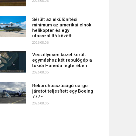
2026.08.06.
Sérült az elkülönítési
minimum az amerikai elnöki
helikopter és egy
utasszállító között
2026.08.06.
Veszélyesen közel került
egymáshoz két repülőgép a
tokiói Haneda légterében
2026.08.05.
Rekordhosszúságú cargo
járatot teljesített egy Boeing
777F
2026.08.05.