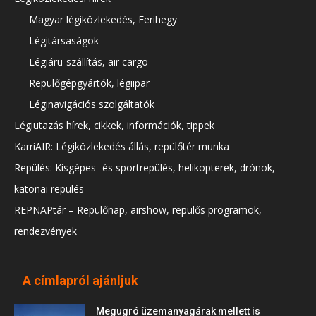
Magyar légiközlekedés, Ferihegy
Légitársaságok
Légiáru-szállítás, air cargo
Repülőgépgyártók, légiipar
Léginavigációs szolgáltatók
Légiutazás hírek, cikkek, információk, tippek
KarriAIR: Légiközlekedés állás, repülőtér munka
Repülés: Kisgépes- és sportrepülés, helikopterek, drónok,
katonai repülés
REPNAPtár – Repülőnap, airshow, repülős programok,
rendezvények
A címlapról ajánljuk
Megugró üzemanyagárak mellett is