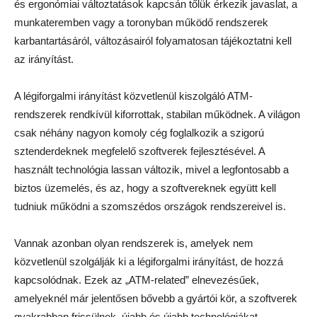
és ergonómiai változtatások kapcsán tőlük érkezik javaslat, a
munkateremben vagy a toronyban működő rendszerek
karbantartásáról, változásairól folyamatosan tájékoztatni kell
az irányítást.
A légiforgalmi irányítást közvetlenül kiszolgáló ATM-
rendszerek rendkívül kiforrottak, stabilan működnek. A világon
csak néhány nagyon komoly cég foglalkozik a szigorú
sztenderdeknek megfelelő szoftverek fejlesztésével. A
használt technológia lassan változik, mivel a legfontosabb a
biztos üzemelés, és az, hogy a szoftvereknek együtt kell
tudniuk működni a szomszédos országok rendszereivel is.
Vannak azonban olyan rendszerek is, amelyek nem
közvetlenül szolgálják ki a légiforgalmi irányítást, de hozzá
kapcsolódnak. Ezek az „ATM-related” elnevezésűek,
amelyeknél már jelentősen bővebb a gyártói kör, a szoftverek
gyakrabban frissülnek, újabb és újabb technológiákat