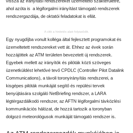
vissza az irányítási rendszereket üzemeltető szakterületre,
ahol azóta is a légiforgalmi irányítást támogató rendszerek
rendszergazdája, de oktatói feladatokat is ellát.
A cikk a hirdetés alatt folytatódik.
Egy nyugdíjba vonult kolléga által fejlesztett programokat és
üzemeltetett rendszereket vett át. Ehhez az évek során
hozzájöttek az ATM területen bevezetett új rendszerek.
Egyebek mellett az irányítók és pilóták közti szöveges
üzenetküldést lehetővé tevő CPDLC (Controller Pilot Datalink
Communications), a távoli toronyirányítás rendszerei, a
kisgépes pilóták munkáját segítő és repülési tervek
benyújtására szolgáló NetBriefing rendszer, a LARA
légtérgazdálkodó rendszer, az AFTN légiforgalmi távközlési
kommunikációs hálózat, de hozzá tartozik a toronyban
dolgozó meteorológusok munkáját támogató rendszer is.