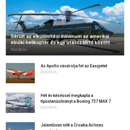
Sérült az elkülönítési minimum az amerikai
elnöki helikopter és egy utasszállító között
2026.08.06.
Az Apollo vásárolja fel az Easyjetet
2026.08.06.
Hét év késéssel megkapta a
típustanúsítványt a Boeing 737 MAX 7
2026.08.03.
Jelentősen nőtt a Croatia Airlines