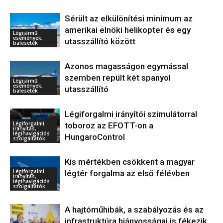
Sérült az elkülönítési minimum az
amerikai elnöki helikopter és egy
Légijármű
események,
utasszállító között
balesetek
Azonos magasságon egymással
szemben repült két spanyol
Légijármű
események,
utasszállító
balesetek
Légiforgalmi irányítói szimulátorral
Légiforgalmi
toboroz az EFOTT-on a
irányítás,
léginavigációs
HungaroControl
szolgáltatók
Kis mértékben csökkent a magyar
Légiforgalmi
légtér forgalma az első félévben
irányítás,
léginavigációs
szolgáltatók
A hajtóműhibák, a szabályozás és az
infrastruktúra hiányosságai is fékezik