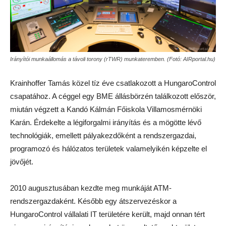
Irányítói munkaállomás a távoli torony (rTWR) munkateremben. (Fotó: AIRportal.hu)
Krainhoffer Tamás közel tíz éve csatlakozott a HungaroControl
csapatához. A céggel egy BME állásbörzén találkozott először,
miután végzett a Kandó Kálmán Főiskola Villamosmérnöki
Karán. Érdekelte a légiforgalmi irányítás és a mögötte lévő
technológiák, emellett pályakezdőként a rendszergazdai,
programozó és hálózatos területek valamelyikén képzelte el
jövőjét.
2010 augusztusában kezdte meg munkáját ATM-
rendszergazdaként. Később egy átszervezéskor a
HungaroControl vállalati IT területére került, majd onnan tért