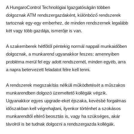
A HungaroControl Technológiai Igazgatóságán többen
dolgoznak ATM rendszergazdaként, különböző rendszerek
tartoznak egy-egy emberhez, de minden rendszernek legalább
két vagy több gazdája, ismerője is van.
A szakemberek hétfőtől péntekig normál nappali munkaidőben
dolgoznak, a munkarend ugyanakkor feszes: amennyiben
probléma merül fel egy adott rendszernél, minden egyéb, arra
a napra betervezett feladatot félre kell tenni.
A rendszerek megszakítás nélküli működtetését a műszakos
munkarendben dolgozó üzemeltető kollégák végzik.
Ugyanakkor egyes upgrade-eket éjszaka, kevésbé forgalmas
időszakban kell végrehajtani, ilyenkor történhet a szokásos
munkarendtől eltérő beosztás is, vagy ha szükséges, akár
távolról is be tudnak dolgozni a rendszergazda kollégák.