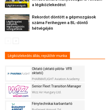
a légiközlekedést
Légitársaságok
Rekordot döntött a gépmozgások
Légiforgalmi
száma Ferihegyen a BL-döntő
irányítás,
léginavigációs
hétvégéjén
szolgáltatók
Légiközlekedés állás, repülőtér munka
Oktató (oktató pilóta- VFR
oktató)
PHARMAFLIGHT Aviation Academy
Kft.
Senior Fleet Transition Manager
Wizz Air Hungary Ltd.
Fénytechnikai karbantartó
Budapest Airport Zrt.