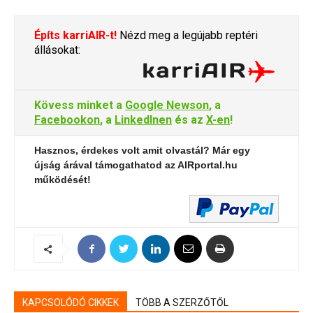
Építs karriAIR-t!
Nézd meg a legújabb reptéri
állásokat:
Kövess minket a
Google Newson
, a
Facebookon
, a
LinkedInen
és az
X-en
!
Hasznos, érdekes volt amit olvastál? Már egy
újság árával támogathatod az AIRportal.hu
működését!
KAPCSOLÓDÓ CIKKEK
TÖBB A SZERZŐTŐL