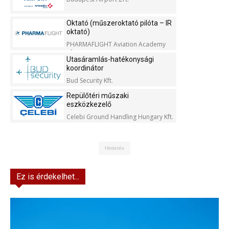
Oktató (műszeroktató pilóta – IR
oktató)
PHARMAFLIGHT Aviation Academy
Kft.
Utasáramlás-hatékonysági
koordinátor
Bud Security Kft.
Repülőtéri műszaki
eszközkezelő
Celebi Ground Handling Hungary Kft.
Hirdetés
Ez is érdekelhet...