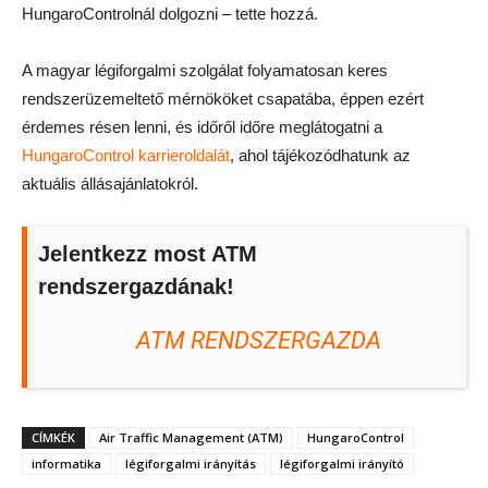
HungaroControlnál dolgozni – tette hozzá.
A magyar légiforgalmi szolgálat folyamatosan keres
rendszerüzemeltető mérnököket csapatába, éppen ezért
érdemes résen lenni, és időről időre meglátogatni a
HungaroControl karrieroldalát
, ahol tájékozódhatunk az
aktuális állásajánlatokról.
Jelentkezz most ATM
rendszergazdának!
ATM RENDSZERGAZDA
CÍMKÉK
Air Traffic Management (ATM)
HungaroControl
informatika
légiforgalmi irányítás
légiforgalmi irányító