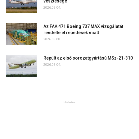
vesztesége
2026.08.04.
Az FAA 471 Boeing 737 MAX vizsgálatát
rendelte el repedések miatt
2026.08.08.
Repült az első sorozatgyártású MSz-21-310
2026.08.04.
Hirdetés