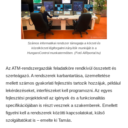
Számos informatikai rendszer támogatja a körzeti és
közelkörzeti légiforgalmi irányítók munkáját is a
HungaroControl munkatermében. (Fotó AIRportal.hu)
Az ATM-rendszergazdák feladatköre rendkívül összetett és
szerteágazó. A rendszerek karbantartása, üzemeltetése
mellett számos gyakorlati fejlesztés tartozik hozzájuk, például
lekérdezéseket, interfészeket kell programozni. Az egyes
fejlesztési projekteknél az igények és a funkcionalitás
specifikációjában is részt vesznek a szakemberek. Emellett
figyelni kell a rendszerek közötti kapcsolatokat, külső
szolgáltatókat is – emelte ki Tamás.