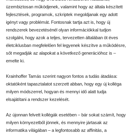
üzembiztosan működjenek, valamint hogy az általa készített
fejlesztések, programok, szkriptek megoldjanak egy adott
igényt vagy problémát. Fontosnak tartja azt is, hogy új
rendszerek bevezetésénél olyan információkkal tudjon
szolgálni, hogy azok a teljes, tervezetten általában öt éves
életciklusban megfelelően fel legyenek készítve a működésre,
sőt megadják az alapokat a következő generációhoz is –
emelte ki.
Krainhoffer Tamás szerint nagyon fontos a tudás átadása:
oktatóként tapasztalatot szerzett abban, hogy egy új kolléga
milyen módszerrel, hogyan és mennyi idő alatt tudja
elsajátítani a rendszer kezelését.
Az újonnan felvett kollégák esetében – bár sokat számít, hogy
milyen környezetből jönnek, és mennyire jártasak az
informatika világában – a legfontosabb az affinitás, a