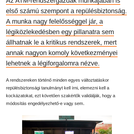
Az ATM-rendszergazdák munkájában is
első számú szempont a repülésbiztonság.
A munka nagy felelősséggel jár, a
légiközlekedésben egy pillanatra sem
állhatnak le a kritikus rendszerek, mert
annak nagyon komoly következményei
lehetnek a légiforgalomra nézve.
A rendszereken történő minden egyes változtatáskor
repülésbiztonsági tanulmányt kell írni, elemezni kell a
kockázatokat, ezt követően szakértők validálják, hogy a
módosítás engedélyezhető-e vagy sem.