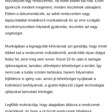
hozzányúlni egy rendszerhez, ha minél többet tud róla. Ezért
igyekszik mindent megérteni, minden részletnek utánajárni.
Ebben a dokumentációk, az adott rendszerben nagy
tapasztalattal rendelkező munkatársak és az erre szolgáló
tesztkörnyezetben folytatott gyakorlás, tesztelés ad nagy
segítséget.
Munkájában a legnagyobb kihívásnak azt gondolja, hogy minél
többet tud a rendszerek működéséről, annál több olyan dolgot
fedez fel, amit még nem ismer. Közel 10 év után is tartogat
újdonságokat, tanulási, előrelépési lehetőséget a terület. Így
nemcsak a tudás szinten tartására, hanem folyamatos
fejlődésre is igény van, amire jó lehetőséget nyújtanak a
különböző tanfolyamok, a gyártó-fejlesztő cégek technológiai
újításokat bemutató tréningjei.
Legfőbb motivációja, hogy alapjaiban átlássa a rendszerek
működését, és hogy a rá bízott rendszerek hibátlanul,