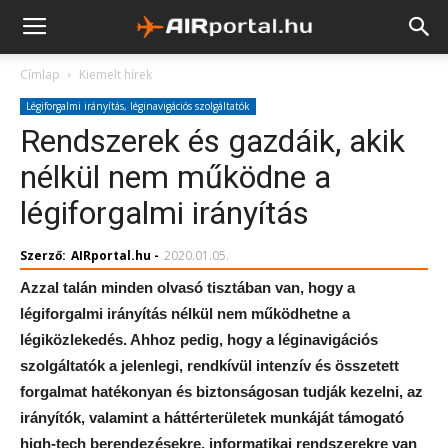
Címlap
Kiemelt hírek
Légiforgalmi irányítás, léginavigációs szolgáltatók
Rendszerek és gazdáik, akik
nélkül nem működne a
légiforgalmi irányítás
Szerző:
AIRportal.hu
-
2020.01.05.
Azzal talán minden olvasó tisztában van, hogy a
légiforgalmi irányítás nélkül nem működhetne a
légiközlekedés. Ahhoz pedig, hogy a léginavigációs
szolgáltatók a jelenlegi, rendkívül intenzív és összetett
forgalmat hatékonyan és biztonságosan tudják kezelni, az
irányítók, valamint a háttérterületek munkáját támogató
high-tech berendezésekre, informatikai rendszerekre van