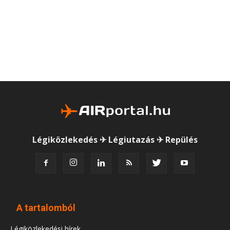
Légiközlekedés ✈ Légiutazás ✈ Repülés
A tartalomból
Légiközlekedési hírek