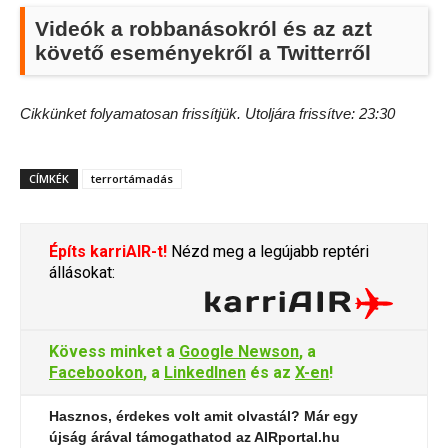
Videók a robbanásokról és az azt
követő eseményekről a Twitterről
Cikkünket folyamatosan frissítjük. Utoljára frissítve: 23:30
CÍMKÉK
terrortámadás
Építs karriAIR-t!
Nézd meg a legújabb reptéri
állásokat:
Kövess minket a
Google Newson
, a
Facebookon
, a
LinkedInen
és az
X-en
!
Hasznos, érdekes volt amit olvastál? Már egy
újság árával támogathatod az AIRportal.hu