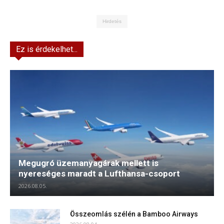
Hirdetés
Ez is érdekelhet...
Megugró üzemanyagárak mellett is
nyereséges maradt a Lufthansa-csoport
2026.08.05.
Összeomlás szélén a Bamboo Airways