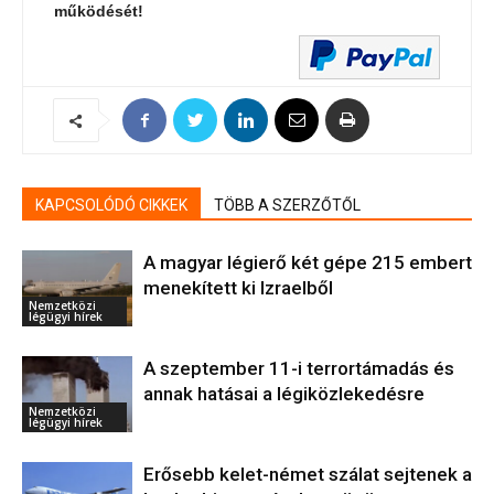
működését!
KAPCSOLÓDÓ CIKKEK
TÖBB A SZERZŐTŐL
A magyar légierő két gépe 215 embert
menekített ki Izraelből
Nemzetközi
légügyi hírek
A szeptember 11-i terrortámadás és
annak hatásai a légiközlekedésre
Nemzetközi
légügyi hírek
Erősebb kelet-német szálat sejtenek a