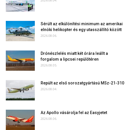
2026.08.04.
Sérült az elkülönítési minimum az amerikai
elnöki helikopter és egy utasszállító között
2026.08.06.
Drónészlelés miatt két órára leállt a
forgalom a lipcsei repülőtéren
2026.08.05.
Repült az első sorozatgyártású MSz-21-310
2026.08.04.
Az Apollo vásárolja fel az Easyjetet
2026.08.06.