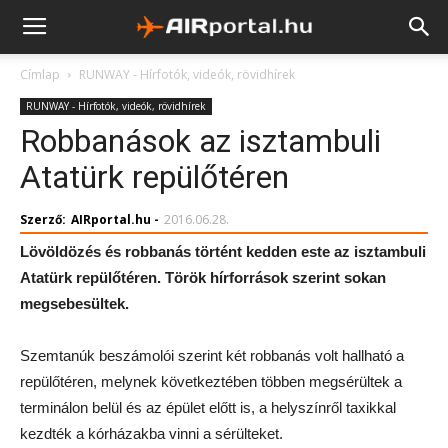
Címlap
RUNWAY - Hírfotók, videók, rövidhírek
RUNWAY - Hírfotók, videók, rövidhírek
Robbanások az isztambuli
Atatürk repülőtéren
Szerző:
AIRportal.hu
-
2016.06.28.
Lövöldözés és robbanás történt kedden este az isztambuli
Atatürk repülőtéren. Török hírforrások szerint sokan
megsebesültek.
Szemtanúk beszámolói szerint két robbanás volt hallható a
repülőtéren, melynek következtében többen megsérültek a
terminálon belül és az épület előtt is, a helyszínről taxikkal
kezdték a kórházakba vinni a sérülteket.