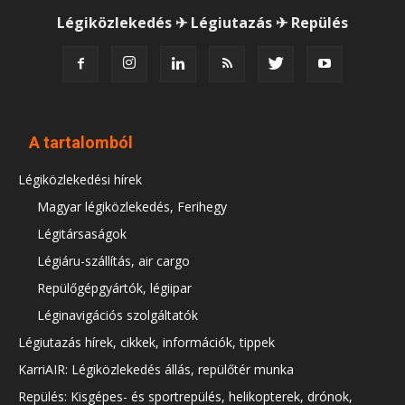
Légiközlekedés ✈ Légiutazás ✈ Repülés
A tartalomból
Légiközlekedési hírek
Magyar légiközlekedés, Ferihegy
Légitársaságok
Légiáru-szállítás, air cargo
Repülőgépgyártók, légiipar
Léginavigációs szolgáltatók
Légiutazás hírek, cikkek, információk, tippek
KarriAIR: Légiközlekedés állás, repülőtér munka
Repülés: Kisgépes- és sportrepülés, helikopterek, drónok,