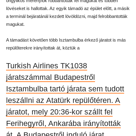
öngyilkos merénylők robbantották fel magukat és többen
lövéseket is hallottak. Az egyik támadó az épület előtt, a másik
a terminál bejáratánál kezdett lövöldözni, majd felrobbantották
magukat.
A támadást követően több Isztambulba érkező járatot is más
repülőterekre irányítottak át, köztük a
Turkish Airlines TK1038
járatszámmal Budapestről
Isztambulba tartó járata sem tudott
leszállni az Atatürk repülőtéren. A
járatot, mely 20:36-kor szállt fel
Ferihegyről, Ankarába irányították
át. A Budapestről induló járat