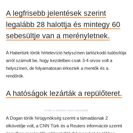
A legfrisebb jelentések szerint
legalább 28 halottja és mintegy 60
sebesültje van a merényletnek.
A Habertürk török hírtelevízió helyszínen tartózkodó tudósítója
arról számolt be, hogy kezdetben csak 3-4 orvos volt a
helyszínen, de folyamatosan érkeztek a mentők és a
rendőrök.
A hatóságok lezárták a repülőteret.
A cikk a hirdetés alatt folytatódik.
A Dogan török hírügynökség szerint a támadásnak 2
elkövetője volt, a CNN Türk és a Reuters információi szerint