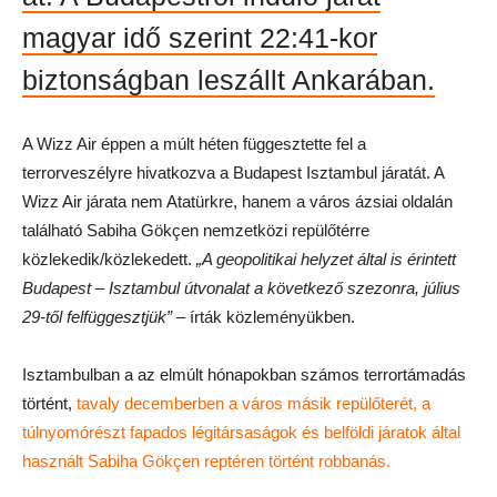
magyar idő szerint 22:41-kor
biztonságban leszállt Ankarában.
A Wizz Air éppen a múlt héten függesztette fel a
terrorveszélyre hivatkozva a Budapest Isztambul járatát. A
Wizz Air járata nem Atatürkre, hanem a város ázsiai oldalán
található Sabiha Gökçen nemzetközi repülőtérre
közlekedik/közlekedett.
„A geopolitikai helyzet által is érintett
Budapest – Isztambul útvonalat a következő szezonra, július
29-től felfüggesztjük”
– írták közleményükben.
Isztambulban a az elmúlt hónapokban számos terrortámadás
történt,
tavaly decemberben a város másik repülőterét, a
túlnyomórészt fapados légitársaságok és belföldi járatok által
használt Sabiha Gökçen reptéren történt robbanás.