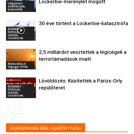
Lockerbie-merénylet mögött
Légijármű
események,
balesetek
30 éve történt a Lockerbie-katasztrófa
RUNWAY -
Hírfotók,
videók,
rövidhírek
2,5 milliárdot vesztettek a légicégek a
terrortámadások miatt
Nemzetközi
légügyi hírek
Lövöldözés: Kiürítették a Párizs-Orly
RUNWAY -
repülőteret
Hírfotók,
videók,
rövidhírek
Légiközlekedés állás, repülőtér munka