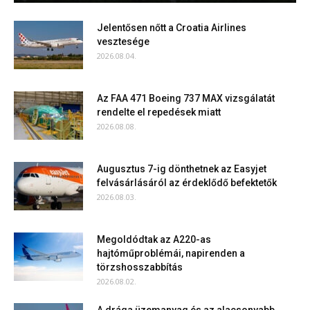
Jelentősen nőtt a Croatia Airlines
vesztesége
2026.08.04.
Az FAA 471 Boeing 737 MAX vizsgálatát
rendelte el repedések miatt
2026.08.08.
Augusztus 7-ig dönthetnek az Easyjet
felvásárlásáról az érdeklődő befektetők
2026.08.03.
Megoldódtak az A220-as
hajtóműproblémái, napirenden a
törzshosszabbítás
2026.08.02.
A drága üzemanyag és az alacsonyabb