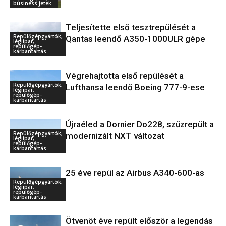
business jetek
Teljesítette első tesztrepülését a
Repülőgépgyártók,
Qantas leendő A350-1000ULR gépe
légiipar,
repülőgép-
karbantartás
Végrehajtotta első repülését a
Repülőgépgyártók,
Lufthansa leendő Boeing 777-9-ese
légiipar,
repülőgép-
karbantartás
Újraéled a Dornier Do228, szűzrepült a
Repülőgépgyártók,
modernizált NXT változat
légiipar,
repülőgép-
karbantartás
25 éve repül az Airbus A340-600-as
Repülőgépgyártók,
légiipar,
repülőgép-
karbantartás
Ötvenöt éve repült először a legendás