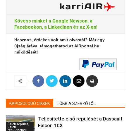
Kövess minket a
Google Newson
, a
Facebookon
, a
LinkedInen
és az
X-en
!
Hasznos, érdekes volt amit olvastál? Már egy
újság árával támogathatod az AIRportal.hu
működését!
KAPCSOLÓDÓ CIKKEK
TÖBB A SZERZŐTŐL
Teljesítette első repülését a Dassault
Üzleti repülés,
Falcon 10X
üzleti
repülőgépek,