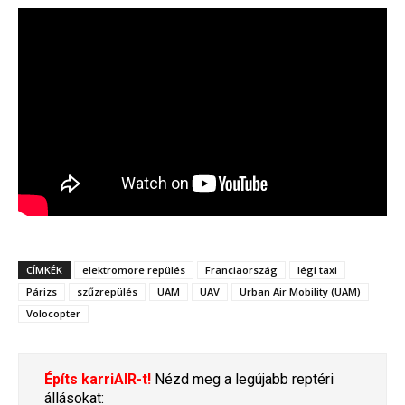
CÍMKÉK
elektromore repülés
Franciaország
légi taxi
Párizs
szűzrepülés
UAM
UAV
Urban Air Mobility (UAM)
Volocopter
Építs karriAIR-t!
Nézd meg a legújabb reptéri
állásokat: