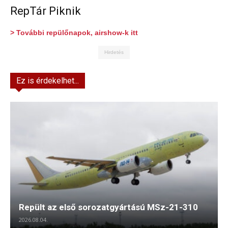
RepTár Piknik
> További repülőnapok, airshow-k itt
Hirdetés
Ez is érdekelhet...
Repült az első sorozatgyártású MSz-21-310
2026.08.04.