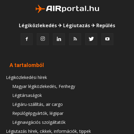
Légiközlekedés ✈ Légiutazás ✈ Repülés
A tartalomból
Légiközlekedési hírek
Magyar légiközlekedés, Ferihegy
Légitársaságok
Légiáru-szállítás, air cargo
Repülőgépgyártók, légiipar
Léginavigációs szolgáltatók
Légiutazás hírek, cikkek, információk, tippek