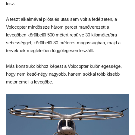
lesz.
A teszt alkalmával pilóta és utas sem volt a fedélzeten, a
Volocopter mindössze három percet manőverezett a
levegőben körülbelül 500 métert repülve 30 kilométer/óra
sebességgel, körülbelül 30 méteres magasságban, majd a
terveknek megfelelően függőlegesen leszállt.
Más konstrukciókhoz képest a Volocopter különlegessége,
hogy nem kettő-négy nagyobb, hanem sokkal több kisebb
motor emeli a levegőbe.