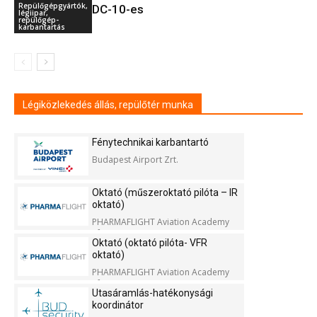
Repülőgépgyártók,
DC-10-es
légiipar,
repülőgép-
karbantartás
Légiközlekedés állás, repülőtér munka
Fénytechnikai karbantartó
Budapest Airport Zrt.
Oktató (műszeroktató pilóta – IR
oktató)
PHARMAFLIGHT Aviation Academy
Kft.
Oktató (oktató pilóta- VFR
oktató)
PHARMAFLIGHT Aviation Academy
Kft.
Utasáramlás-hatékonysági
koordinátor