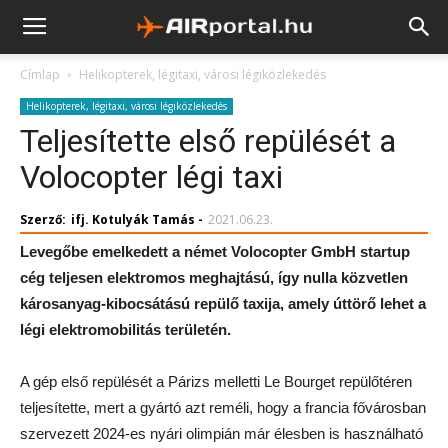
Címlap
Helikopterek, légitaxi, városi légiközlekedés
Helikopterek, légitaxi, városi légiközlekedés
Teljesítette első repülését a
Volocopter légi taxi
Szerző:
ifj. Kotulyák Tamás
-
2021.06.23.
Levegőbe emelkedett a német Volocopter GmbH startup
cég teljesen elektromos meghajtású, így nulla közvetlen
károsanyag-kibocsátású repülő taxija, amely úttörő lehet a
légi elektromobilitás területén.
A gép első repülését a Párizs melletti Le Bourget repülőtéren
teljesítette, mert a gyártó azt reméli, hogy a francia fővárosban
szervezett 2024-es nyári olimpián már élesben is használható