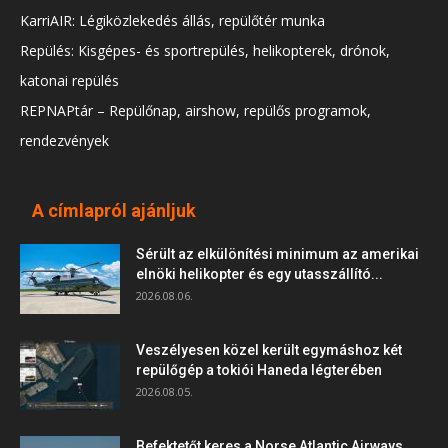
KarriAIR: Légiközlekedés állás, repülőtér munka
Repülés: Kisgépes- és sportrepülés, helikopterek, drónok,
katonai repülés
REPNAPtár – Repülőnap, airshow, repülős programok,
rendezvények
A címlapról ajánljuk
Sérült az elkülönítési minimum az amerikai
elnöki helikopter és egy utasszállító...
2026.08.06.
Veszélyesen közel került egymáshoz két
repülőgép a tokiói Haneda légterében
2026.08.05.
Befektetőt keres a Norse Atlantic Airways