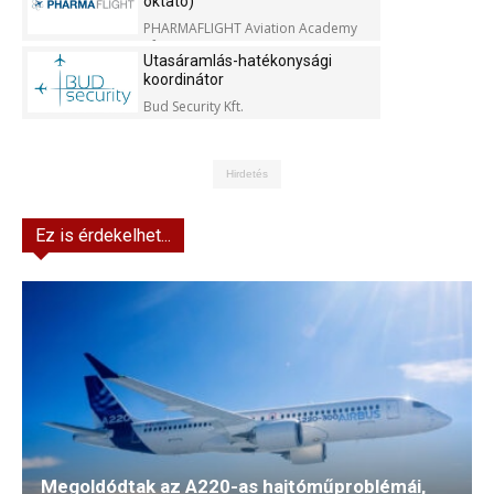
oktató)
PHARMAFLIGHT Aviation Academy
Kft.
Utasáramlás-hatékonysági
koordinátor
Bud Security Kft.
Hirdetés
Ez is érdekelhet...
Megoldódtak az A220-as hajtóműproblémái,