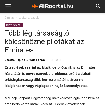
Címlap
Légitársaságok
Légitársaságok
Több légitársaságtól
kölcsönözne pilótákat az
Emirates
Szerző:
ifj. Kotulyák Tamás
-
2019.02.12.
Értesülések szerint az általános pilótahiány az Emirates
háza táján is egyre nagyobb probléma, ezért a dubaji
óriáslégitársaság több konkurensétől is átvenne
ideiglenesen vagy véglegesen hajózószemélyzetet.
A dubaji központú légitársaság növekedését leginkább nem az
emelkedő kerozinárak, vagy az új gépek átvételének