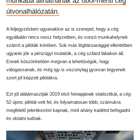
munkába állhatnának az öböl-menti cég
útvonalhálózatán.
A feljegyzésben ugyanakkor az is szerepel, hogy a cég
egyáltalán nincs rossz helyzetben, és vonzó munkahelynek
számít a pilóták körében. Sok más légitársasággal ellentétben
ugyanis jók a pénzügyi mutatóik, a cég szilárd lábakon áll.
Ennek köszönhetően megvan a lehetőségük, hogy
válogassanak, és még így is viszonylag gyorsan tegyenek
szert jól képzett pilótákra.
Ezt jól alátámasztják 2019 első hónapjának statisztikái, a cég
52 újonc pilótát vett fel, és folyamatosan több, számukra
megfelelő jelentkezést kapnak, mint ahány kadétot befogadni
és oktatni tudnak.