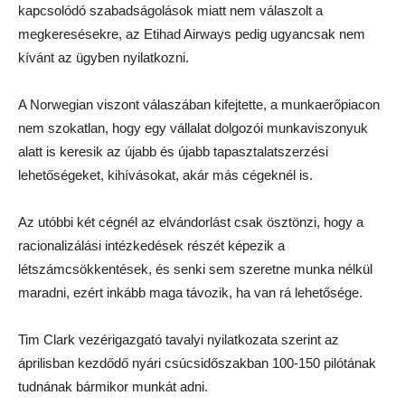
kapcsolódó szabadságolások miatt nem válaszolt a
megkeresésekre, az Etihad Airways pedig ugyancsak nem
kívánt az ügyben nyilatkozni.
A Norwegian viszont válaszában kifejtette, a munkaerőpiacon
nem szokatlan, hogy egy vállalat dolgozói munkaviszonyuk
alatt is keresik az újabb és újabb tapasztalatszerzési
lehetőségeket, kihívásokat, akár más cégeknél is.
Az utóbbi két cégnél az elvándorlást csak ösztönzi, hogy a
racionalizálási intézkedések részét képezik a
létszámcsökkentések, és senki sem szeretne munka nélkül
maradni, ezért inkább maga távozik, ha van rá lehetősége.
Tim Clark vezérigazgató tavalyi nyilatkozata szerint az
áprilisban kezdődő nyári csúcsidőszakban 100-150 pilótának
tudnának bármikor munkát adni.