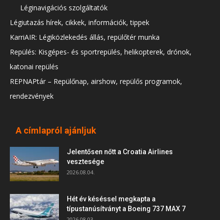
Léginavigációs szolgáltatók
Légiutazás hírek, cikkek, információk, tippek
KarriAIR: Légiközlekedés állás, repülőtér munka
Repülés: Kisgépes- és sportrepülés, helikopterek, drónok,
katonai repülés
REPNAPtár – Repülőnap, airshow, repülős programok,
rendezvények
A címlapról ajánljuk
Jelentősen nőtt a Croatia Airlines
vesztesége
2026.08.04.
Hét év késéssel megkapta a
típustanúsítványt a Boeing 737 MAX 7
2026.08.03.