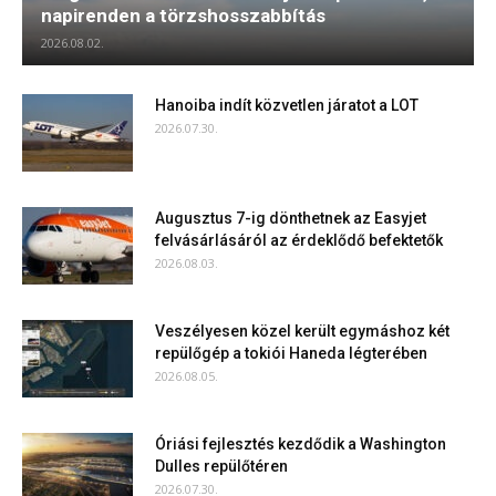
napirenden a törzshosszabbítás
2026.08.02.
Hanoiba indít közvetlen járatot a LOT
2026.07.30.
Augusztus 7-ig dönthetnek az Easyjet
felvásárlásáról az érdeklődő befektetők
2026.08.03.
Veszélyesen közel került egymáshoz két
repülőgép a tokiói Haneda légterében
2026.08.05.
Óriási fejlesztés kezdődik a Washington
Dulles repülőtéren
2026.07.30.