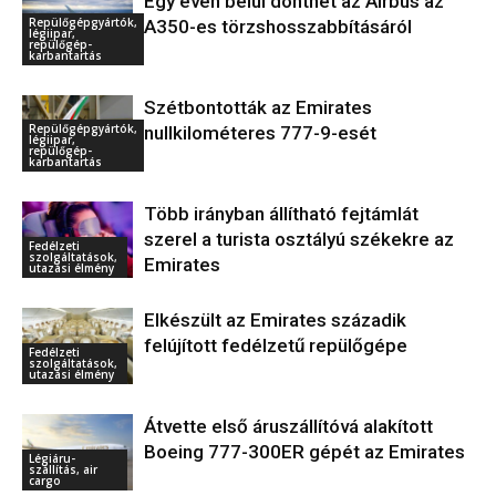
Egy éven belül dönthet az Airbus az
Repülőgépgyártók,
A350-es törzshosszabbításáról
légiipar,
repülőgép-
karbantartás
Szétbontották az Emirates
Repülőgépgyártók,
nullkilométeres 777-9-esét
légiipar,
repülőgép-
karbantartás
Több irányban állítható fejtámlát
szerel a turista osztályú székekre az
Fedélzeti
szolgáltatások,
Emirates
utazási élmény
Elkészült az Emirates századik
felújított fedélzetű repülőgépe
Fedélzeti
szolgáltatások,
utazási élmény
Átvette első áruszállítóvá alakított
Boeing 777-300ER gépét az Emirates
Légiáru-
szállítás, air
cargo