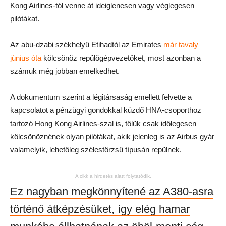
Kong Airlines-tól venne át ideiglenesen vagy véglegesen
pilótákat.
Az abu-dzabi székhelyű Etihadtól az Emirates
már tavaly
június óta
kölcsönöz repülőgépvezetőket, most azonban a
számuk még jobban emelkedhet.
A dokumentum szerint a légitársaság emellett felvette a
kapcsolatot a pénzügyi gondokkal küzdő HNA-csoporthoz
tartozó Hong Kong Airlines-szal is, tőlük csak időlegesen
kölcsönöznének olyan pilótákat, akik jelenleg is az Airbus gyár
valamelyik, lehetőleg szélestörzsű típusán repülnek.
A cikk a hirdetés alatt folytatódik.
Ez nagyban megkönnyítené az A380-asra
történő átképzésüket, így elég hamar