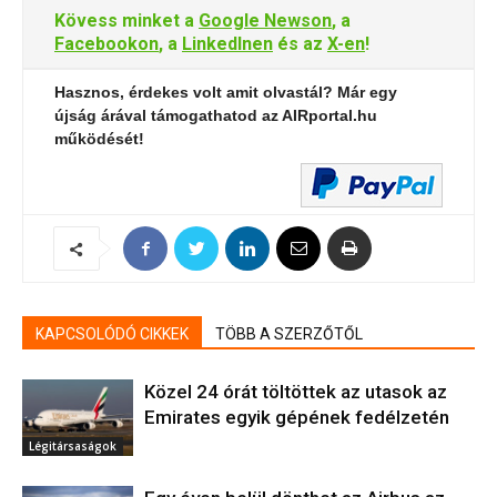
Kövess minket a
Google Newson
, a
Facebookon
, a
LinkedInen
és az
X-en
!
Hasznos, érdekes volt amit olvastál? Már egy
újság árával támogathatod az AIRportal.hu
működését!
KAPCSOLÓDÓ CIKKEK
TÖBB A SZERZŐTŐL
Közel 24 órát töltöttek az utasok az
Emirates egyik gépének fedélzetén
Légitársaságok