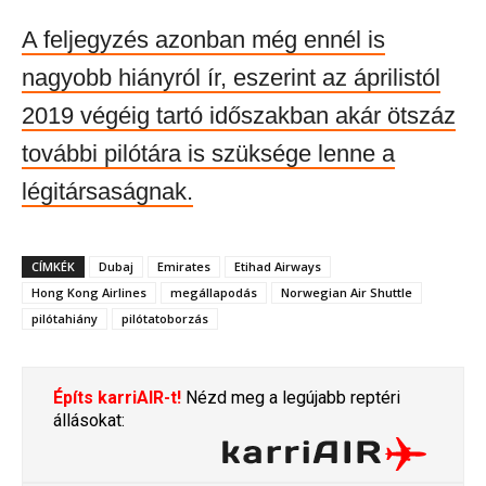
A feljegyzés azonban még ennél is
nagyobb hiányról ír, eszerint az áprilistól
2019 végéig tartó időszakban akár ötszáz
további pilótára is szüksége lenne a
légitársaságnak.
CÍMKÉK
Dubaj
Emirates
Etihad Airways
Hong Kong Airlines
megállapodás
Norwegian Air Shuttle
pilótahiány
pilótatoborzás
Építs karriAIR-t!
Nézd meg a legújabb reptéri
állásokat: