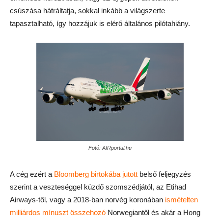
csúszása hátráltatja, sokkal inkább a világszerte
tapasztalható, így hozzájuk is elérő általános pilótahiány.
Fotó: AIRportal.hu
A cég ezért a
Bloomberg birtokába jutott
belső feljegyzés
szerint a veszteséggel küzdő szomszédjától, az Etihad
Airways-től, vagy a 2018-ban norvég koronában
ismételten
milliárdos mínuszt összehozó
Norwegiantől és akár a Hong