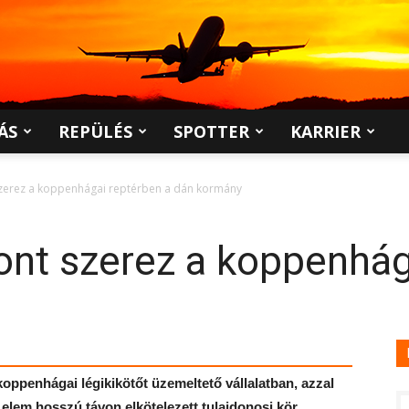
ÁS
REPÜLÉS
SPOTTER
KARRIER
szerez a koppenhágai reptérben a dán kormány
ont szerez a koppenhág
oppenhágai légikikötőt üzemeltető vállalatban, azzal
s elem hosszú távon elkötelezett tulajdonosi kör