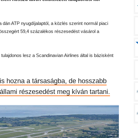
 dán ATP nyugdíjalaptól, a közlés szerint normál piaci
lő összegért 59,4 százalékos részesedést vásárol a
ulajdonos lesz a Scandinavian Airlines által is bázisként
 is hozna a társaságba, de hosszabb
állami részesedést meg kíván tartani.