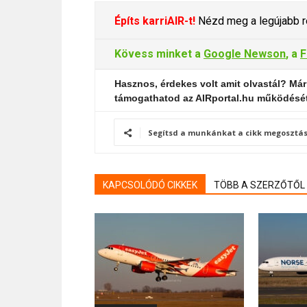
Építs karriAIR-t!
Nézd meg a legújabb re
Kövess minket a
Google Newson
, a
F
Hasznos, érdekes volt amit olvastál? Már
támogathatod az AIRportal.hu működésé
Segítsd a munkánkat a cikk megosztás
KAPCSOLÓDÓ CIKKEK
TÖBB A SZERZŐTŐL