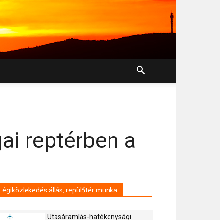
ai reptérben a
Légiközlekedés állás, repülőtér munka
Utasáramlás-hatékonysági