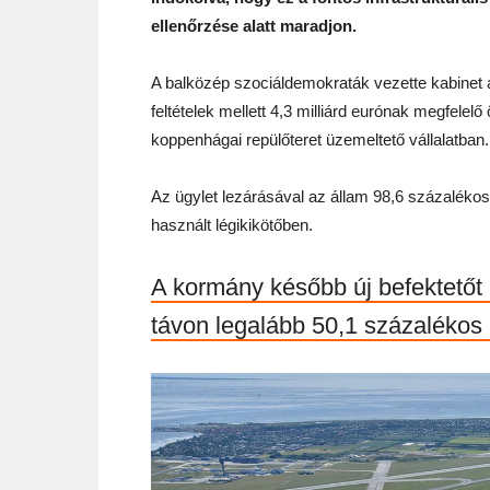
ellenőrzése alatt maradjon.
A balközép szociáldemokraták vezette kabinet a
feltételek mellett 4,3 milliárd eurónak megfele
koppenhágai repülőteret üzemeltető vállalatban.
Az ügylet lezárásával az állam 98,6 százalékos t
használt légikikötőben.
A kormány később új befektetőt
távon legalább 50,1 százalékos 