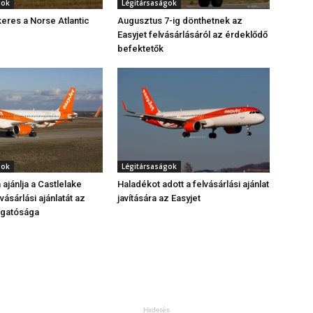
gok
Légitársaságok
keres a Norse Atlantic
Augusztus 7-ig dönthetnek az
Easyjet felvásárlásáról az érdeklődő
befektetők
gok
Légitársaságok
ajánlja a Castlelake
Haladékot adott a felvásárlási ajánlat
vásárlási ajánlatát az
javítására az Easyjet
zgatósága
Hirdetés