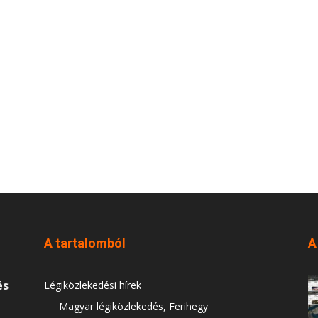
A tartalomból
A
és
Légiközlekedési hírek
Magyar légiközlekedés, Ferihegy