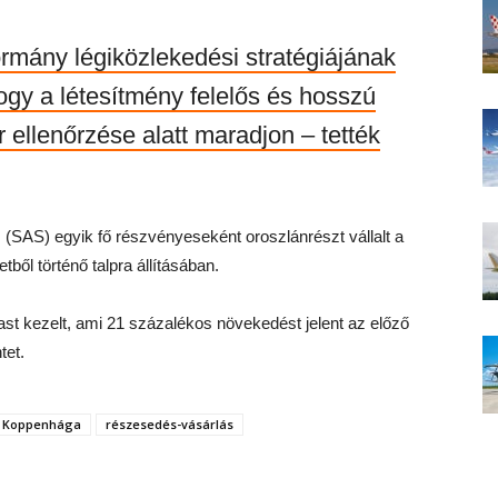
ormány légiközlekedési stratégiájának
hogy a létesítmény felelős és hosszú
r ellenőrzése alatt maradjon – tették
s (SAS) egyik fő részvényeseként oroszlánrészt vállalt a
ből történő talpra állításában.
ast kezelt, ami 21 százalékos növekedést jelent az előző
tet.
Koppenhága
részesedés-vásárlás