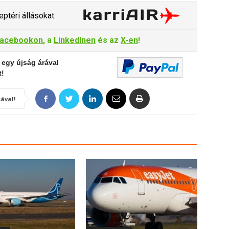
ptéri állásokat:
acebookon
, a
LinkedInen
és az
X-en
!
 egy újság árával
t!
ával!