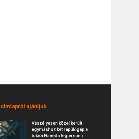
 címlapról ajánljuk
Veszélyesen közel került
egymáshoz két repülőgép a
tokiói Haneda légterében