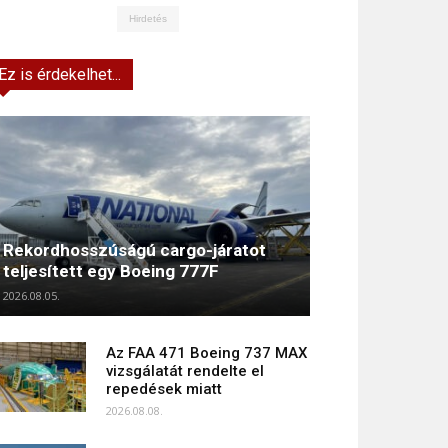
Hirdetés
Ez is érdekelhet...
Rekordhosszúságú cargo-járatot
teljesített egy Boeing 777F
2026.08.05.
Az FAA 471 Boeing 737 MAX
vizsgálatát rendelte el
repedések miatt
2026.08.08.