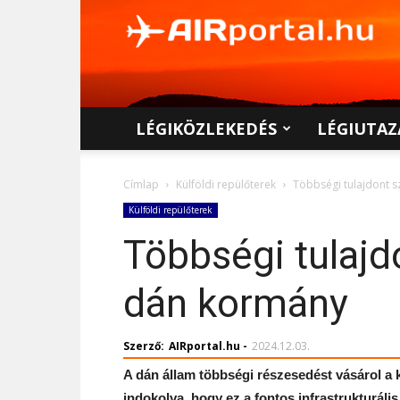
AIRportal.hu
LÉGIKÖZLEKEDÉS
LÉGIUTAZ
Címlap
Külföldi repülőterek
Többségi tulajdont 
Külföldi repülőterek
Többségi tulajd
dán kormány
Szerző:
AIRportal.hu
-
2024.12.03.
A dán állam többségi részesedést vásárol a k
indokolva, hogy ez a fontos infrastrukturáli