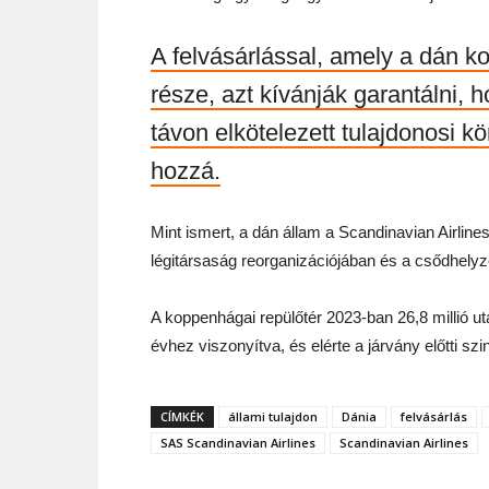
A felvásárlással, amely a dán k
része, azt kívánják garantálni, 
távon elkötelezett tulajdonosi kö
hozzá.
Mint ismert, a dán állam a Scandinavian Airline
légitársaság reorganizációjában és a csődhelyzet
A koppenhágai repülőtér 2023-ban 26,8 millió ut
évhez viszonyítva, és elérte a járvány előtti szin
CÍMKÉK
állami tulajdon
Dánia
felvásárlás
SAS Scandinavian Airlines
Scandinavian Airlines