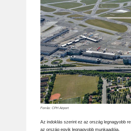
Forrás: CPH Airport
Az indoklás szerint ez az ország legnagyobb rep
az ország egyik legnagyobb munkaadója.