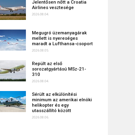
Jelentősen nőtt a Croatia
Airlines vesztesége
2026.08.04.
Megugró üzemanyagárak
mellett is nyereséges
maradt a Lufthansa-csoport
2026.08.05.
Repült az első
sorozatgyártású MSz-21-
310
2026.08.04.
Sérült az elkülönítési
minimum az amerikai elnöki
helikopter és egy
utasszállító között
2026.08.06.