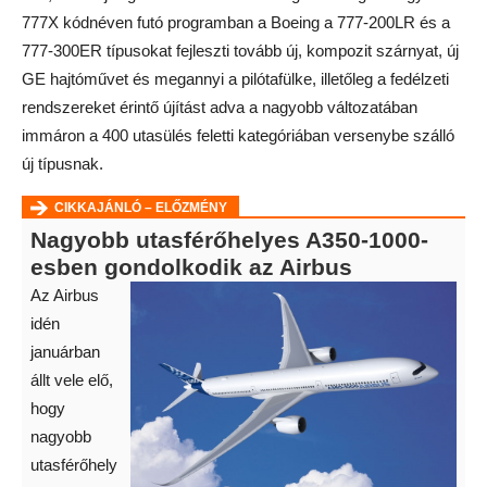
777X kódnéven futó programban a Boeing a 777-200LR és a
777-300ER típusokat fejleszti tovább új, kompozit szárnyat, új
GE hajtóművet és megannyi a pilótafülke, illetőleg a fedélzeti
rendszereket érintő újítást adva a nagyobb változatában
immáron a 400 utasülés feletti kategóriában versenybe szálló
új típusnak.
CIKKAJÁNLÓ – ELŐZMÉNY
Nagyobb utasférőhelyes A350-1000-
esben gondolkodik az Airbus
Az Airbus
idén
januárban
állt vele elő,
hogy
nagyobb
utasférőhely