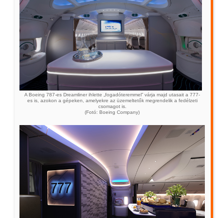
A Boeing 787-es Dreamliner ihlette „fogadóteremmel” várja majd utasait a 777-
es is, azokon a gépeken, amelyekre az üzemeltetők megrendelik a fedélzeti
csomagot is.
(Fotó: Boeing Company)