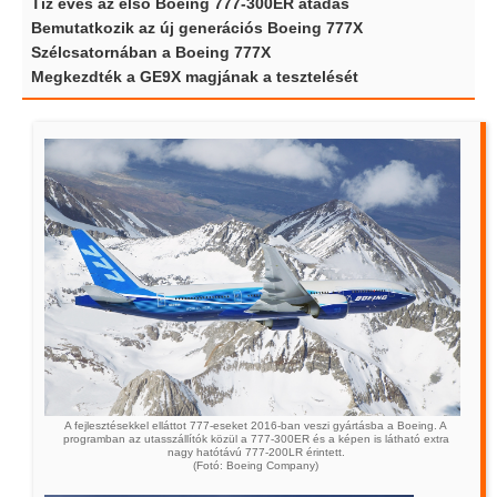
Tíz éves az első Boeing 777-300ER átadás
Bemutatkozik az új generációs Boeing 777X
Szélcsatornában a Boeing 777X
Megkezdték a GE9X magjának a tesztelését
A fejlesztésekkel elláttot 777-eseket 2016-ban veszi gyártásba a Boeing. A
programban az utasszállítók közül a 777-300ER és a képen is látható extra
nagy hatótávú 777-200LR érintett.
(Fotó: Boeing Company)