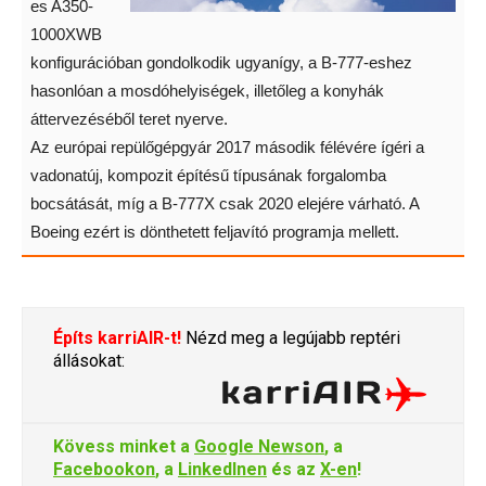
es A350-
1000XWB
konfigurációban gondolkodik ugyanígy, a B-777-eshez
hasonlóan a mosdóhelyiségek, illetőleg a konyhák
áttervezéséből teret nyerve.
Az európai repülőgépgyár 2017 második félévére ígéri a
vadonatúj, kompozit építésű típusának forgalomba
bocsátását, míg a B-777X csak 2020 elejére várható. A
Boeing ezért is dönthetett feljavító programja mellett.
Építs karriAIR-t!
Nézd meg a legújabb reptéri
állásokat:
Kövess minket a
Google Newson
, a
Facebookon
, a
LinkedInen
és az
X-en
!