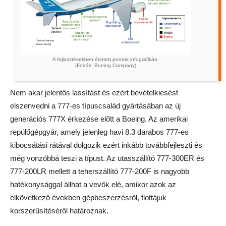
A fejlesztésekben érintett pontok infografikán.
(Forrás: Boeing Company)
Nem akar jelentős lassítást és ezért bevételkiesést
elszenvedni a 777-es típuscsalád gyártásában az új
generációs 777X érkezése előtt a Boeing. Az amerikai
repülőgépgyár, amely jelenleg havi 8.3 darabos 777-es
kibocsátási rátával dolgozik ezért inkább továbbfejleszti és
még vonzóbbá teszi a típust. Az utasszállító 777-300ER és
777-200LR mellett a teherszállító 777-200F is nagyobb
hatékonysággal állhat a vevők elé, amikor azok az
elkövetkező években gépbeszerzésről, flottájuk
korszerűsítéséről határoznak.