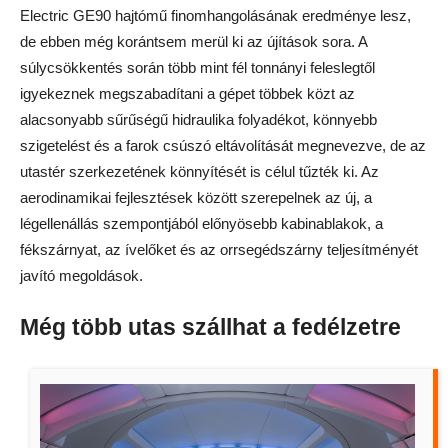
Electric GE90 hajtómű finomhangolásának eredménye lesz,
de ebben még korántsem merül ki az újítások sora. A
súlycsökkentés során több mint fél tonnányi feleslegtől
igyekeznek megszabadítani a gépet többek közt az
alacsonyabb sűrűségű hidraulika folyadékot, könnyebb
szigetelést és a farok csúszó eltávolítását megnevezve, de az
utastér szerkezetének könnyítését is célul tűzték ki. Az
aerodinamikai fejlesztések között szerepelnek az új, a
légellenállás szempontjából előnyösebb kabinablakok, a
fékszárnyat, az ívelőket és az orrsegédszárny teljesítményét
javító megoldások.
Még több utas szállhat a fedélzetre