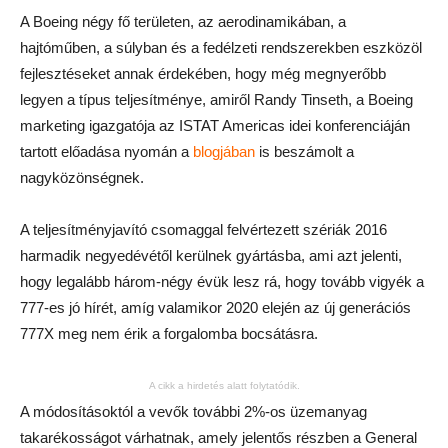
A Boeing négy fő területen, az aerodinamikában, a
hajtóműben, a súlyban és a fedélzeti rendszerekben eszközöl
fejlesztéseket annak érdekében, hogy még megnyerőbb
legyen a típus teljesítménye, amiről Randy Tinseth, a Boeing
marketing igazgatója az ISTAT Americas idei konferenciáján
tartott előadása nyomán a
blogjában
is beszámolt a
nagyközönségnek.
A teljesítményjavító csomaggal felvértezett szériák 2016
harmadik negyedévétől kerülnek gyártásba, ami azt jelenti,
hogy legalább három-négy évük lesz rá, hogy tovább vigyék a
777-es jó hírét, amíg valamikor 2020 elején az új generációs
777X meg nem érik a forgalomba bocsátásra.
A cikk a hirdetés alatt folytatódik.
A módosításoktól a vevők további 2%-os üzemanyag
takarékosságot várhatnak, amely jelentős részben a General