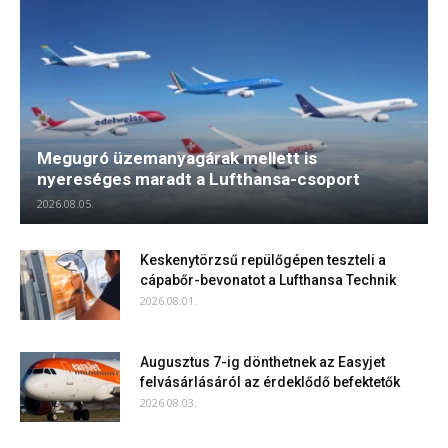
Megugró üzemanyagárak mellett is
nyereséges maradt a Lufthansa-csoport
2026.08.05.
Keskenytörzsű repülőgépen teszteli a
cápabőr-bevonatot a Lufthansa Technik
2026.08.01.
Augusztus 7-ig dönthetnek az Easyjet
felvásárlásáról az érdeklődő befektetők
2026.08.03.