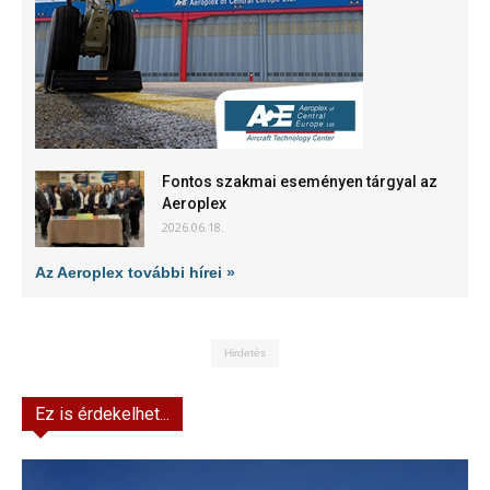
Fontos szakmai eseményen tárgyal az
Aeroplex
2026.06.18.
Az Aeroplex további hírei »
Hirdetés
Ez is érdekelhet...