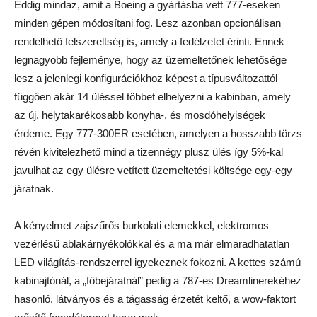
Eddig mindaz, amit a Boeing a gyártásba vett 777-eseken
minden gépen módosítani fog. Lesz azonban opcionálisan
rendelhető felszereltség is, amely a fedélzetet érinti. Ennek
legnagyobb fejleménye, hogy az üzemeltetőnek lehetősége
lesz a jelenlegi konfigurációkhoz képest a típusváltozattól
függően akár 14 üléssel többet elhelyezni a kabinban, amely
az új, helytakarékosabb konyha-, és mosdóhelyiségek
érdeme. Egy 777-300ER esetében, amelyen a hosszabb törzs
révén kivitelezhető mind a tizennégy plusz ülés így 5%-kal
javulhat az egy ülésre vetített üzemeltetési költsége egy-egy
járatnak.
A kényelmet zajszűrős burkolati elemekkel, elektromos
vezérlésű ablakárnyékolókkal és a ma már elmaradhatatlan
LED világítás-rendszerrel igyekeznek fokozni. A kettes számú
kabinajtónál, a „főbejáratnál” pedig a 787-es Dreamlinerekéhez
hasonló, látványos és a tágasság érzetét keltő, a wow-faktort