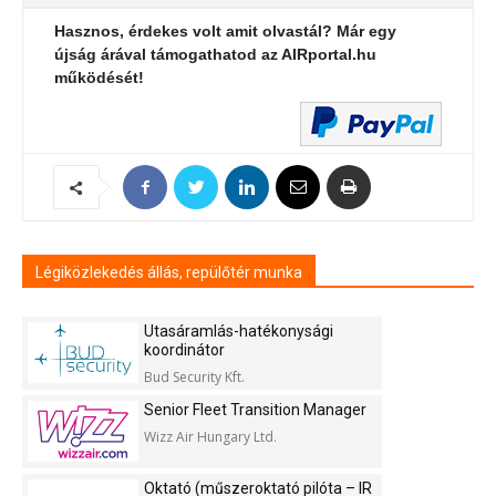
Hasznos, érdekes volt amit olvastál? Már egy
újság árával támogathatod az AIRportal.hu
működését!
Légiközlekedés állás, repülőtér munka
Utasáramlás-hatékonysági
koordinátor
Bud Security Kft.
Senior Fleet Transition Manager
Wizz Air Hungary Ltd.
Oktató (műszeroktató pilóta – IR