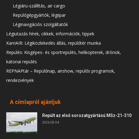
Légiáru-szállítás, air cargo
Repülőgépgyártók, légiipar
Léginavigációs szolgáltatók
Légiutazás hírek, cikkek, információk, tippek
KarriAIR: Légiközlekedés állás, repülőtér munka
Repülés: Kisgépes- és sportrepülés, helikopterek, drónok,
katonai repülés
REPNAPtár – Repülőnap, airshow, repülős programok,
rendezvények
A címlapról ajánljuk
Repült az első sorozatgyártású MSz-21-310
2026.08.04.