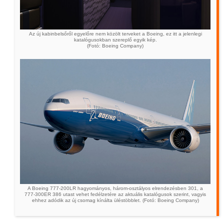
Az új kabinbelsőről egyelőre nem közölt terveket a Boeing, ez itt a jelenlegi
katalógusokban szereplő egyik kép.
(Fotó: Boeing Company)
A Boeing 777-200LR hagyományos, három-osztályos elrendezésben 301, a
777-300ER 386 utast vehet fedélzetére az aktuális katalógusok szerint, vagyis
ehhez adódik az új csomag kínálta üléstöbblet. (Fotó: Boeing Company)