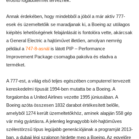
erősítő fogadótermet terveznek.
Annak érdekében, hogy mindebből a jóból a már aktív 777-
esek és üzemeltetőik se maradjanak ki, a Boeing az utólagos
kiépítés lehetőségének felajánlását is fontolóra vette, akárcsak
a General Electric a hajtóművet illetően, amolyan nemrég
például a
747-8-asnál
is látott PIP – Performance
Improvement Package csomagba pakolva és eladva a
terméket.
A 777-est, a világ első teljes egészében computerrel tervezett
kereskedelmi típusát 1994-ben mutatta be a Boeing. A
forgalomba a United Airlines vezette 1995 júniusában. A
Boeing azóta összesen 1832 darabot értékesített belőle,
amelyből 1274 került üzemeltetőkhöz, aminek alapján 558 gép
vár még gyártásra. A jelenleg legnagyobb két-hajtóműves
szélestörzsű típus legújabb generációjának a programját 2013-
ban, a dubaji légi szalonon hirdette meg a Boeing. Az egyelőre