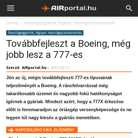
Címlap
Repülőgépgyártók, légiipar, repülőgép-karbantartás
Repülőgépgyártók, légiipar, repülőgép-karbantartás
Továbbfejleszt a Boeing, még
jobb lesz a 777-es
Szerző:
AIRportal.hu
-
2015.03.11.
Jön az új, mégis továbbfejleszti 777-es típusainak
teljesítményét a Boeing. A ráncfelvarrással még
takarékosabb üzemet és nagyobb fokú hatékonyságot
ígérnek a gyáriak. Mindezt azért, hogy a 777X érkezése
előtt is fennmaradjon az óriásgép versenyképessége és ne
legyen túl nagy kiesés a gyártás menetében.
KAPCSOLÓDÓ CIKK, ELŐZMÉNY