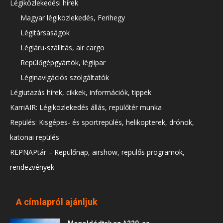
Légiközlekedési hírek
Magyar légiközlekedés, Ferihegy
Légitársaságok
Légiáru-szállítás, air cargo
Repülőgépgyártók, légiipar
Léginavigációs szolgáltatók
Légiutazás hírek, cikkek, információk, tippek
KarriAIR: Légiközlekedés állás, repülőtér munka
Repülés: Kisgépes- és sportrepülés, helikopterek, drónok,
katonai repülés
REPNAPtár – Repülőnap, airshow, repülős programok,
rendezvények
A címlapról ajánljuk