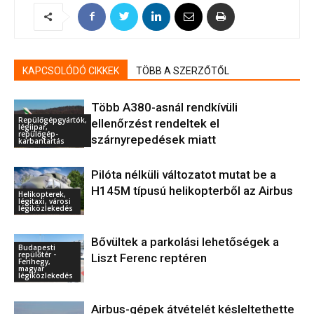
KAPCSOLÓDÓ CIKKEK
TÖBB A SZERZŐTŐL
Több A380-asnál rendkívüli
Repülőgépgyártók,
ellenőrzést rendeltek el
légiipar,
repülőgép-
szárnyrepedések miatt
karbantartás
Pilóta nélküli változatot mutat be a
H145M típusú helikopterből az Airbus
Helikopterek,
légitaxi, városi
légiközlekedés
Bővültek a parkolási lehetőségek a
Budapesti
repülőtér -
Liszt Ferenc reptéren
Ferihegy,
magyar
légiközlekedés
Airbus-gépek átvételét késleltethette