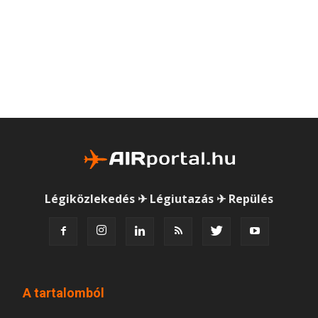
Légiközlekedés ✈ Légiutazás ✈ Repülés
A tartalomból