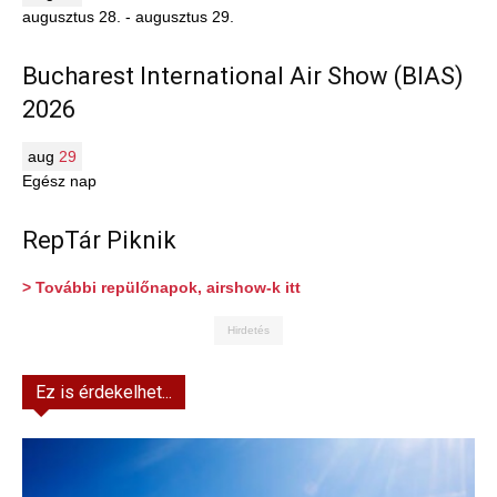
augusztus 28.
-
augusztus 29.
Bucharest International Air Show (BIAS)
2026
aug
29
Egész nap
RepTár Piknik
> További repülőnapok, airshow-k itt
Hirdetés
Ez is érdekelhet...