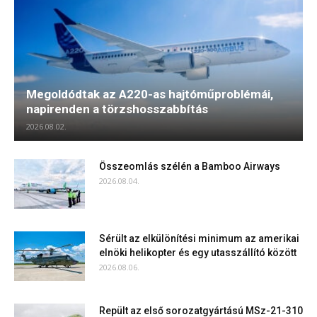
Megoldódtak az A220-as hajtóműproblémái,
napirenden a törzshosszabbítás
2026.08.02.
Összeomlás szélén a Bamboo Airways
2026.08.04.
Sérült az elkülönítési minimum az amerikai
elnöki helikopter és egy utasszállító között
2026.08.06.
Repült az első sorozatgyártású MSz-21-310