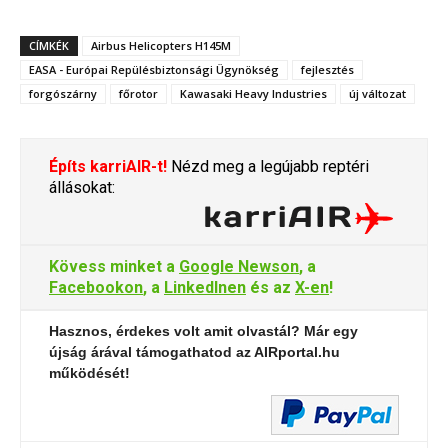
CÍMKÉK
Airbus Helicopters H145M
EASA - Európai Repülésbiztonsági Ügynökség
fejlesztés
forgószárny
főrotor
Kawasaki Heavy Industries
új változat
Építs karriAIR-t!
Nézd meg a legújabb reptéri
állásokat:
Kövess minket a
Google Newson
, a
Facebookon
, a
LinkedInen
és az
X-en
!
Hasznos, érdekes volt amit olvastál? Már egy
újság árával támogathatod az AIRportal.hu
működését!