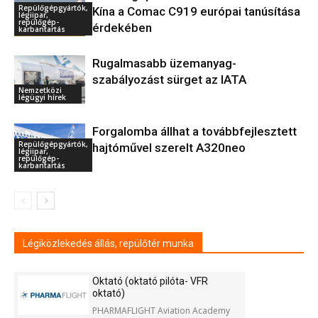
Repülőgépgyártók,
Kína a Comac C919 európai tanúsítása
légiipar,
repülőgép-
érdekében
karbantartás
Rugalmasabb üzemanyag-
szabályozást sürget az IATA
Nemzetközi
légügyi hírek
Forgalomba állhat a továbbfejlesztett
Repülőgépgyártók,
hajtóművel szerelt A320neo
légiipar,
repülőgép-
karbantartás
Légiközlekedés állás, repülőtér munka
Oktató (oktató pilóta- VFR
oktató)
PHARMAFLIGHT Aviation Academy