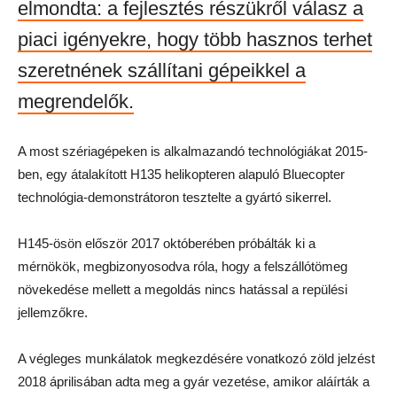
elmondta: a fejlesztés részükről válasz a
piaci igényekre, hogy több hasznos terhet
szeretnének szállítani gépeikkel a
megrendelők.
A most szériagépeken is alkalmazandó technológiákat 2015-
ben, egy átalakított H135 helikopteren alapuló Bluecopter
technológia-demonstrátoron tesztelte a gyártó sikerrel.
H145-ösön először 2017 októberében próbálták ki a
mérnökök, megbizonyosodva róla, hogy a felszállótömeg
növekedése mellett a megoldás nincs hatással a repülési
jellemzőkre.
A végleges munkálatok megkezdésére vonatkozó zöld jelzést
2018 áprilisában adta meg a gyár vezetése, amikor aláírták a