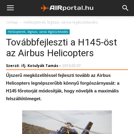
Címlap
Helikopterek, légitaxi, városi légiközlekedés
Helikopterek, légitaxi, városi légiközlekedés
Továbbfejleszti a H145-öst
az Airbus Helicopters
Szerző:
ifj. Kotulyák Tamás
-
2019.03.07.
Újszerű megközelítéssel fejleszti tovább az Airbus
Helicopters legnépszerűbb könnyű forgószárnyasát: a
H145 főrotorját módosítják, hogy növeljék a maximális
felszállótömeget.