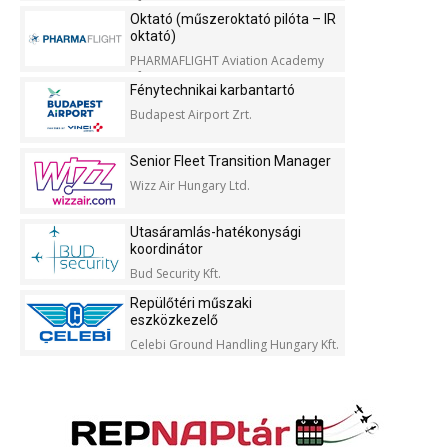
Kft.
Oktató (műszeroktató pilóta – IR
oktató)
PHARMAFLIGHT Aviation Academy
Kft.
Fénytechnikai karbantartó
Budapest Airport Zrt.
Senior Fleet Transition Manager
Wizz Air Hungary Ltd.
Utasáramlás-hatékonysági
koordinátor
Bud Security Kft.
Repülőtéri műszaki
eszközkezelő
Celebi Ground Handling Hungary Kft.