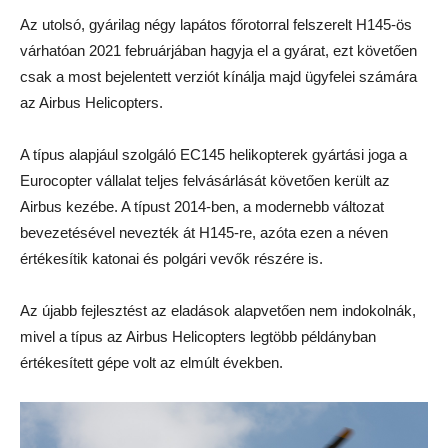
Az utolsó, gyárilag négy lapátos főrotorral felszerelt H145-ös
várhatóan 2021 februárjában hagyja el a gyárat, ezt követően
csak a most bejelentett verziót kínálja majd ügyfelei számára
az Airbus Helicopters.
A típus alapjául szolgáló EC145 helikopterek gyártási joga a
Eurocopter vállalat teljes felvásárlását követően került az
Airbus kezébe. A típust 2014-ben, a modernebb változat
bevezetésével nevezték át H145-re, azóta ezen a néven
értékesítik katonai és polgári vevők részére is.
Az újabb fejlesztést az eladások alapvetően nem indokolnák,
mivel a típus az Airbus Helicopters legtöbb példányban
értékesített gépe volt az elmúlt években.