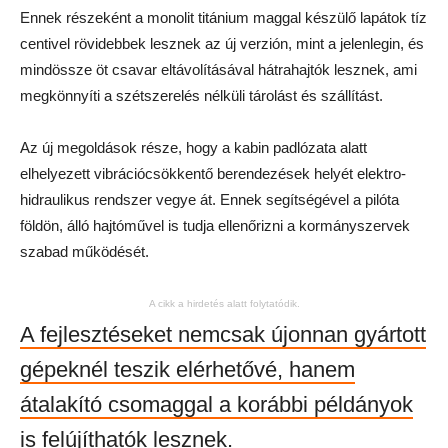
Ennek részeként a monolit titánium maggal készülő lapátok tíz
centivel rövidebbek lesznek az új verzión, mint a jelenlegin, és
mindössze öt csavar eltávolításával hátrahajtók lesznek, ami
megkönnyíti a szétszerelés nélküli tárolást és szállítást.
Az új megoldások része, hogy a kabin padlózata alatt
elhelyezett vibrációcsökkentő berendezések helyét elektro-
hidraulikus rendszer vegye át. Ennek segítségével a pilóta
földön, álló hajtóművel is tudja ellenőrizni a kormányszervek
szabad működését.
A cikk a hirdetés alatt folytatódik.
A fejlesztéseket nemcsak újonnan gyártott
gépeknél teszik elérhetővé, hanem
átalakító csomaggal a korábbi példányok
is felújíthatók lesznek.