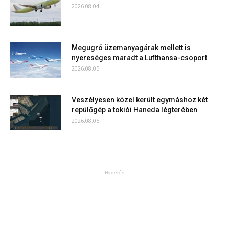
2026.08.04.
Megugró üzemanyagárak mellett is
nyereséges maradt a Lufthansa-csoport
2026.08.05.
Veszélyesen közel került egymáshoz két
repülőgép a tokiói Haneda légterében
2026.08.05.
Hirdetés