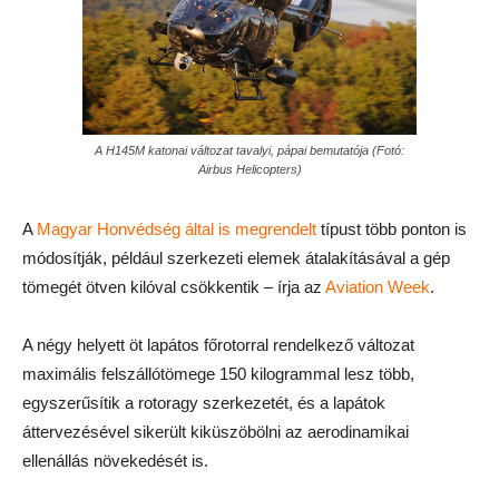
A H145M katonai változat tavalyi, pápai bemutatója (Fotó:
Airbus Helicopters)
A
Magyar Honvédség által is megrendelt
típust több ponton is
módosítják, például szerkezeti elemek átalakításával a gép
tömegét ötven kilóval csökkentik – írja az
Aviation Week
.
A négy helyett öt lapátos főrotorral rendelkező változat
maximális felszállótömege 150 kilogrammal lesz több,
egyszerűsítik a rotoragy szerkezetét, és a lapátok
áttervezésével sikerült kiküszöbölni az aerodinamikai
ellenállás növekedését is.