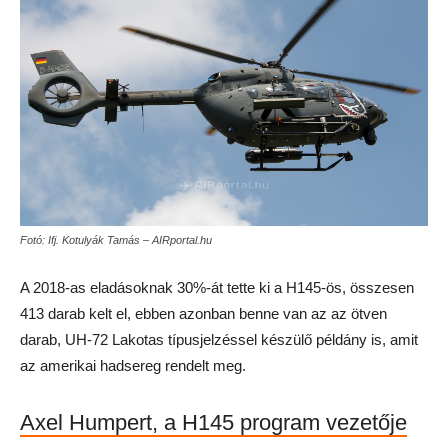
Fotó: Ifj. Kotulyák Tamás – AIRportal.hu
A 2018-as eladásoknak 30%-át tette ki a H145-ös, összesen
413 darab kelt el, ebben azonban benne van az az ötven
darab, UH-72 Lakotas típusjelzéssel készülő példány is, amit
az amerikai hadsereg rendelt meg.
Axel Humpert, a H145 program vezetője