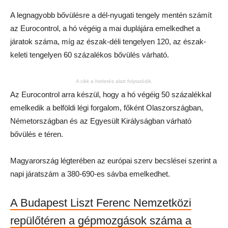
A legnagyobb bővülésre a dél-nyugati tengely mentén számít
az Eurocontrol, a hó végéig a mai duplájára emelkedhet a
járatok száma, míg az észak-déli tengelyen 120, az észak-
keleti tengelyen 60 százalékos bővülés várható.
A cikk a hirdetés alatt folytatódik.
Az Eurocontrol arra készül, hogy a hó végéig 50 százalékkal
emelkedik a belföldi légi forgalom, főként Olaszországban,
Németországban és az Egyesült Királyságban várható
bővülés e téren.
Magyarország légterében az európai szerv becslései szerint a
napi járatszám a 380-690-es sávba emelkedhet.
A Budapest Liszt Ferenc Nemzetközi
repülőtéren a gépmozgások száma a