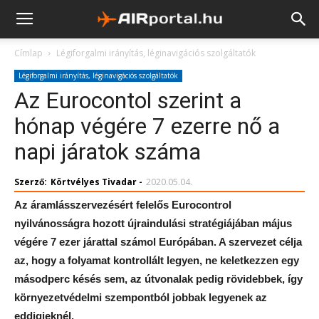
Címlap
Légiforgalmi irányítás, léginavigációs szolgáltatók
Légiforgalmi irányítás, léginavigációs szolgáltatók
Az Eurocontol szerint a
hónap végére 7 ezerre nő a
napi járatok száma
Szerző:
Körtvélyes Tivadar
-
2020.05.04.
Az áramlásszervezésért felelős Eurocontrol
nyilvánosságra hozott újraindulási stratégiájában május
végére 7 ezer járattal számol Európában. A szervezet célja
az, hogy a folyamat
kontrollált legyen, ne keletkezzen egy
másodperc késés sem, az útvonalak pedig rövidebbek, így
környezetvédelmi szempontból jobbak legyenek az
eddigieknél.