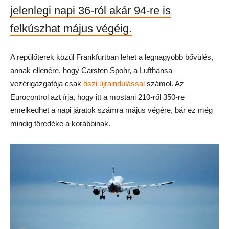
jelenlegi napi 36-ról akár 94-re is
felkúszhat május végéig.
A repülőterek közül Frankfurtban lehet a legnagyobb bővülés,
annak ellenére, hogy Carsten Spohr, a Lufthansa
vezérigazgatója csak
őszi újraindulással
számol. Az
Eurocontrol azt írja, hogy itt a mostani 210-ről 350-re
emelkedhet a napi járatok számra május végére, bár ez még
mindig töredéke a korábbinak.