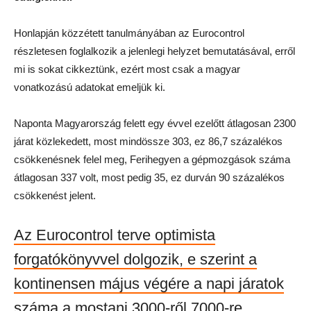
Honlapján közzétett tanulmányában az Eurocontrol
részletesen foglalkozik a jelenlegi helyzet bemutatásával, erről
mi is sokat cikkeztünk, ezért most csak a magyar
vonatkozású adatokat emeljük ki.
Naponta Magyarország felett egy évvel ezelőtt átlagosan 2300
járat közlekedett, most mindössze 303, ez 86,7 százalékos
csökkenésnek felel meg, Ferihegyen a gépmozgások száma
átlagosan 337 volt, most pedig 35, ez durván 90 százalékos
csökkenést jelent.
Az Eurocontrol terve optimista
forgatókönyvvel dolgozik, e szerint a
kontinensen május végére a napi járatok
száma a mostani 3000-ről 7000-re