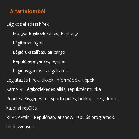
A tartalomból
Légiközlekedési hírek
Magyar légiközlekedés, Ferihegy
Légitársaságok
Légiáru-szállítás, air cargo
Repülőgépgyártók, légiipar
Léginavigációs szolgáltatók
Légiutazás hírek, cikkek, információk, tippek
KarriAIR: Légiközlekedés állás, repülőtér munka
Repülés: Kisgépes- és sportrepülés, helikopterek, drónok,
katonai repülés
REPNAPtár – Repülőnap, airshow, repülős programok,
rendezvények