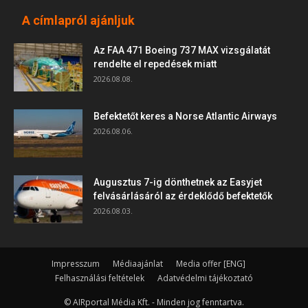
A címlapról ajánljuk
Az FAA 471 Boeing 737 MAX vizsgálatát
rendelte el repedések miatt
2026.08.08.
Befektetőt keres a Norse Atlantic Airways
2026.08.06.
Augusztus 7-ig dönthetnek az Easyjet
felvásárlásáról az érdeklődő befektetők
2026.08.03.
Impresszum
Médiaajánlat
Media offer [ENG]
Felhasználási feltételek
Adatvédelmi tájékoztató
© AIRportal Média Kft. - Minden jog fenntartva.