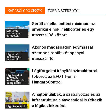
KAPCSOLÓDÓ CIKKEK
TÖBB A SZERZŐTŐL
Sérült az elkülönítési minimum az
amerikai elnöki helikopter és egy
Légijármű
események,
utasszállító között
balesetek
Azonos magasságon egymással
szemben repült két spanyol
Légijármű
események,
utasszállító
balesetek
Légiforgalmi irányítói szimulátorral
Légiforgalmi
toboroz az EFOTT-on a
irányítás,
léginavigációs
HungaroControl
szolgáltatók
A hajtóműhibák, a szabályozás és az
infrastruktúra hiányosságai is fékezik
a légiközlekedést
Légitársaságok