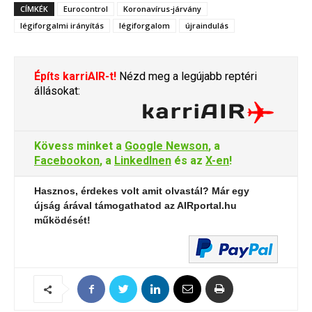
CÍMKÉK
Eurocontrol
Koronavírus-járvány
légiforgalmi irányítás
légiforgalom
újraindulás
Építs karriAIR-t!
Nézd meg a legújabb reptéri
állásokat:
Kövess minket a
Google Newson
, a
Facebookon
, a
LinkedInen
és az
X-en
!
Hasznos, érdekes volt amit olvastál? Már egy
újság árával támogathatod az AIRportal.hu
működését!