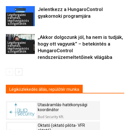
Jelentkezz a HungaroControl
Légiforgalmi
gyakornoki programjára
irányítás,
léginavigációs
szolgáltatók
„Akkor dolgozunk jól, ha nem is tudják,
Légiforgalmi
hogy ott vagyunk” – betekintés a
irányítás,
léginavigációs
HungaroControl
szolgáltatók
rendszerüzemeltetőinek világába
Légiközlekedés állás, repülőtér munka
Utasáramlás-hatékonysági
koordinátor
Bud Security Kft.
Oktató (oktató pilóta- VFR