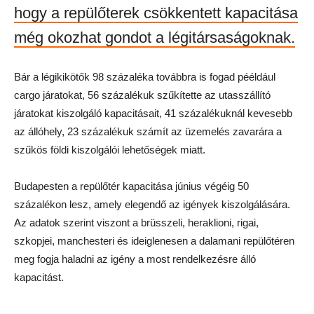
hogy a repülőterek csökkentett kapacitása
még okozhat gondot a légitársaságoknak.
Bár a légikikötők 98 százaléka továbbra is fogad pééldául
cargo járatokat, 56 százalékuk szűkítette az utasszállító
járatokat kiszolgáló kapacitásait, 41 százalékuknál kevesebb
az állóhely, 23 százalékuk számít az üzemelés zavarára a
szűkös földi kiszolgálói lehetőségek miatt.
Budapesten a repülőtér kapacitása június végéig 50
százalékon lesz, amely elegendő az igények kiszolgálására.
Az adatok szerint viszont a brüsszeli, heraklioni, rigai,
szkopjei, manchesteri és ideiglenesen a dalamani repülőtéren
meg fogja haladni az igény a most rendelkezésre álló
kapacitást.