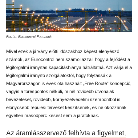
Forrás: Eurocontrol-Facebook
Mivel ezek a járvány előtti időszakhoz képest elenyésző
számok, az Eurocontrol nem számol azzal, hogy a fejlődést a
légiforgalmi irányítás kapacitáshiánya hátráltatná. Azt várja el a
légiforgalmi irányító szolgálatoktól, hogy folytassák a
Magyarországon is évek óta használt „Free Route” koncepció,
vagyis a töréspontok nélküli, minél rövidebb útvonalak
bevezetését, rövidebb, környezetvédelmi szempontból is
előnyösebb repülési terveket készítsenek, és ne okozzanak
egyetlen másodperc késést sem a járatoknak.
Az áramlásszervező felhívta a figyelmet,