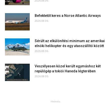
2026.08.06.
Befektetőt keres a Norse Atlantic Airways
2026.08.06.
Sérült az elkülönítési minimum az amerikai
elnöki helikopter és egy utasszállító között
2026.08.06.
Veszélyesen közel került egymáshoz két
repülőgép a tokiói Haneda légterében
2026.08.05.
Hirdetés