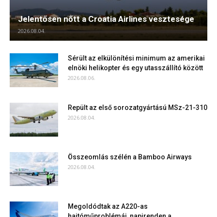
Jelentősen nőtt a Croatia Airlines vesztesége
2026.08.04.
Sérült az elkülönítési minimum az amerikai
elnöki helikopter és egy utasszállító között
2026.08.06.
Repült az első sorozatgyártású MSz-21-310
2026.08.04.
Összeomlás szélén a Bamboo Airways
2026.08.04.
Megoldódtak az A220-as
hajtóműproblémái, napirenden a