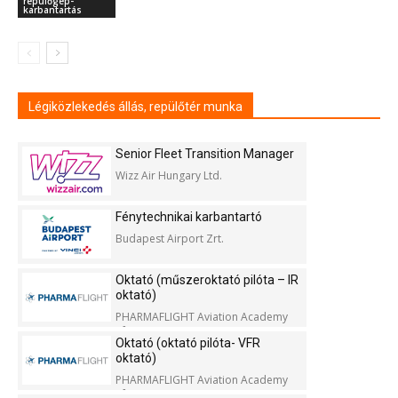
repülőgép-
karbantartás
Légiközlekedés állás, repülőtér munka
Senior Fleet Transition Manager
Wizz Air Hungary Ltd.
Fénytechnikai karbantartó
Budapest Airport Zrt.
Oktató (műszeroktató pilóta – IR
oktató)
PHARMAFLIGHT Aviation Academy
Kft.
Oktató (oktató pilóta- VFR
oktató)
PHARMAFLIGHT Aviation Academy
Kft.