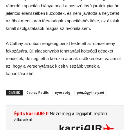
ráhordó kapacitás hiánya miatt a hosszú távú járatok piacán
jelentős ellenszélben küzdöttek, és nem javította a helyzetet
az öböl-menti arab társaságok kapacitásbővítése, az általuk
kínált szolgáltatások magas színvonala sem.
A Cathay azonban rengeteg pénzt fektetett az utasélmény
fokozására, új, alacsonyabb fenntartási költségű gépeket
rendeltek, de segített a kerozin árának csökkenése, valamint
az, hogy a versenytársak kicsit visszább vettek a
kapacitásokból.
CÍMKÉK
Cathay Pacific
nyereség
pénzügyi helyzet
Építs karriAIR-t!
Nézd meg a legújabb reptéri
állásokat: