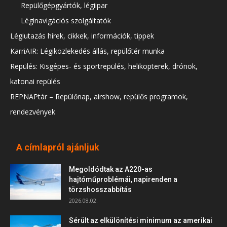
Repülőgépgyártók, légiipar
Léginavigációs szolgáltatók
Légiutazás hírek, cikkek, információk, tippek
KarriAIR: Légiközlekedés állás, repülőtér munka
Repülés: Kisgépes- és sportrepülés, helikopterek, drónok,
katonai repülés
REPNAPtár – Repülőnap, airshow, repülős programok,
rendezvények
A címlapról ajánljuk
Megoldódtak az A220-as
hajtóműproblémái, napirenden a
törzshosszabbítás
2026.08.02.
Sérült az elkülönítési minimum az amerikai