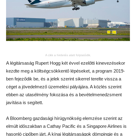
A cikk a hirdetés alatt folytatódik.
A légitársaság Rupert Hogg két évvel ezelőtti kinevezésekor
kezdte meg a költségcsökkentő lépéseket, a program 2019-
ben fejeződik be, és a jelek szerint sikerrel terelte vissza a
céget a jövedelmező üzemelési pályájára. A közlés szerint
ebben az utasélmény fokozása és a bevételmenedzsment
javítása is segített.
A Bloomberg gazdasági hírügynökség elemzése szerint az
elmúlt időszakban a Cathay Pacific és a Singapore Airlines is
hasonló cipőben járt. A kínai légitársaságok dömpingje és a