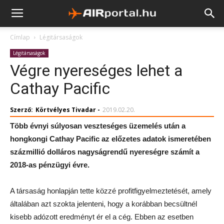
Címlap
Légitársaságok
Légitársaságok
Végre nyereséges lehet a
Cathay Pacific
Szerző:
Körtvélyes Tivadar
-
2019.02.20.
Több évnyi súlyosan veszteséges üzemelés után a
hongkongi Cathay Pacific az előzetes adatok ismeretében
százmillió dolláros nagyságrendű nyereségre számít a
2018-as pénzügyi évre.
A társaság honlapján tette közzé profitfigyelmeztetését, amely
általában azt szokta jelenteni, hogy a korábban becsültnél
kisebb adózott eredményt ér el a cég. Ebben az esetben