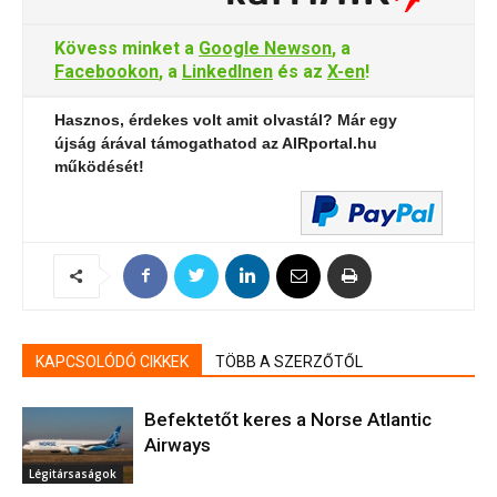
Kövess minket a
Google Newson
, a
Facebookon
, a
LinkedInen
és az
X-en
!
Hasznos, érdekes volt amit olvastál? Már egy
újság árával támogathatod az AIRportal.hu
működését!
KAPCSOLÓDÓ CIKKEK
TÖBB A SZERZŐTŐL
Befektetőt keres a Norse Atlantic
Airways
Légitársaságok