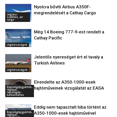
Nyolcra bővíti Airbus A350F-
megrendelését a Cathay Cargo
Légiáru-
szállítás, air
cargo
Még 14 Boeing 777-9-est rendelt a
Cathay Pacific
Légitársaságok
Jelentős nyereséget ért el tavaly a
Turkish Airlines
Légitársaságok
Elrendelte az A350-1000-esek
Repülőgépgyártók,
hajtóműveinek vizsgálatát az EASA
légiipar,
repülőgép-
karbantartás
Eddig nem tapasztalt hiba történt az
Repülőgépgyártók,
A350-1000-esek hajtóművével
légiipar,