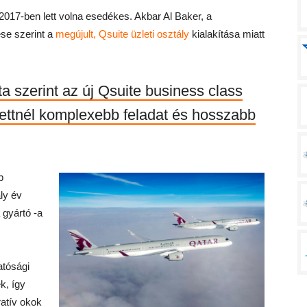
2017-ben lett volna esedékes. Akbar Al Baker, a
ése szerint a
megújult, Qsuite üzleti osztály
kialakítása miatt
ta szerint az új Qsuite business class
zettnél komplexebb feladat és hosszabb
p
ly év
 gyártó -a
atósági
k, így
atív okok