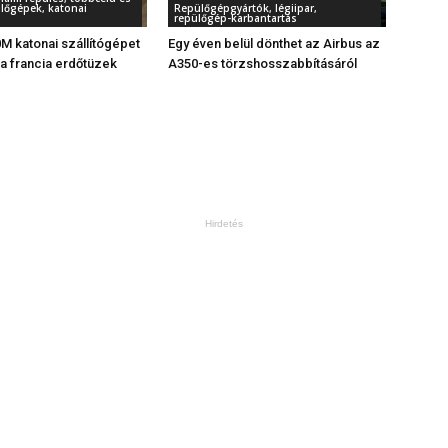
ülőgépek, katonai
Repülőgépgyártók, légiipar,
repülőgép-karbantartás
M katonai szállítógépet
Egy éven belül dönthet az Airbus az
 a francia erdőtüzek
A350-es törzshosszabbításáról
Hirdetés