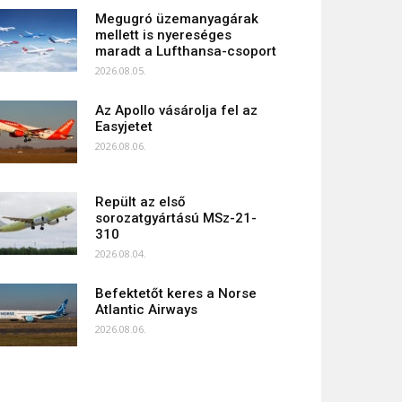
Megugró üzemanyagárak
mellett is nyereséges
maradt a Lufthansa-csoport
2026.08.05.
Az Apollo vásárolja fel az
Easyjetet
2026.08.06.
Repült az első
sorozatgyártású MSz-21-
310
2026.08.04.
Befektetőt keres a Norse
Atlantic Airways
2026.08.06.