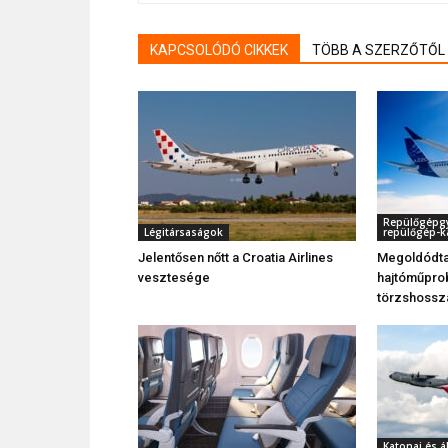
KAPCSOLÓDÓ CIKKEK
TÖBB A SZERZŐTŐL
Repülőgépgyá
Légitársaságok
repülőgép-k
Jelentősen nőtt a Croatia Airlines
Megoldódta
vesztesége
hajtóműprob
törzshossz
Katonai és á