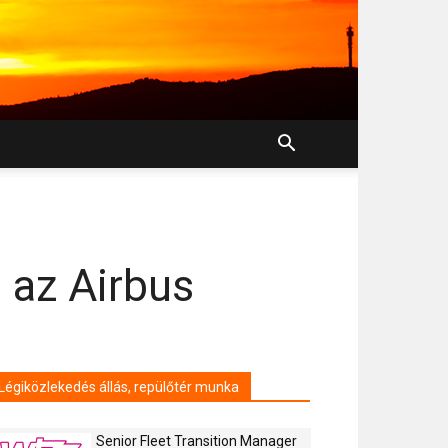
 az Airbus
Légiközlekedés állás, repülőtér munka
Senior Fleet Transition Manager