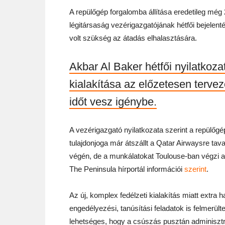
A repülőgép forgalomba állítása eredetileg még 
légitársaság vezérigazgatójának hétfői bejelent
volt szükség az átadás elhalasztására.
Akbar Al Baker hétfői nyilatkoza
kialakítása az előzetesen terve
időt vesz igénybe.
A vezérigazgató nyilatkozata szerint a repülőgé
tulajdonjoga már átszállt a Qatar Airwaysre tava
végén, de a munkálatokat Toulouse-ban végzi a
The Peninsula hírportál információi
szerint
.
Az új, komplex fedélzeti kialakítás miatt extra h
engedélyezési, tanúsítási feladatok is felmerülte
lehetséges, hogy a csúszás pusztán adminisztr