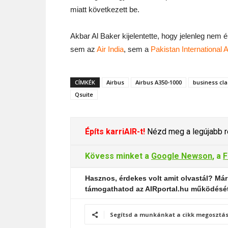
miatt következett be.
Akbar Al Baker kijelentette, hogy jelenleg nem 
sem az
Air India
, sem a
Pakistan International A
CÍMKÉK
Airbus
Airbus A350-1000
business cla
Qsuite
Építs karriAIR-t!
Nézd meg a legújabb re
Kövess minket a
Google Newson
, a
F
Hasznos, érdekes volt amit olvastál? Már
támogathatod az AIRportal.hu működésé
Segítsd a munkánkat a cikk megosztás