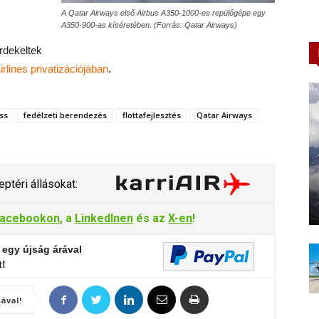
A Qatar Airways első Airbus A350-1000-es repülőgépe egy
A350-900-as kíséretében. (Forrás: Qatar Airways)
érdekeltek
irlines privatizációjában
.
ss
fedélzeti berendezés
flottafejlesztés
Qatar Airways
ptéri állásokat:
acebookon
, a
LinkedInen
és az
X-en
!
 egy újság árával
t!
ával!