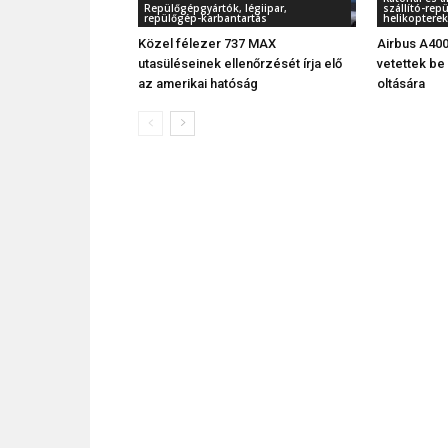
Repülőgépgyártók, légiipar,
szállító-rep
repülőgép-karbantartás
helikopterek
Közel félezer 737 MAX
Airbus A400
utasüléseinek ellenőrzését írja elő
vetettek be
az amerikai hatóság
oltására