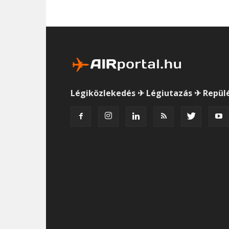
Légiközlekedés ✈ Légiutazás ✈ Repül