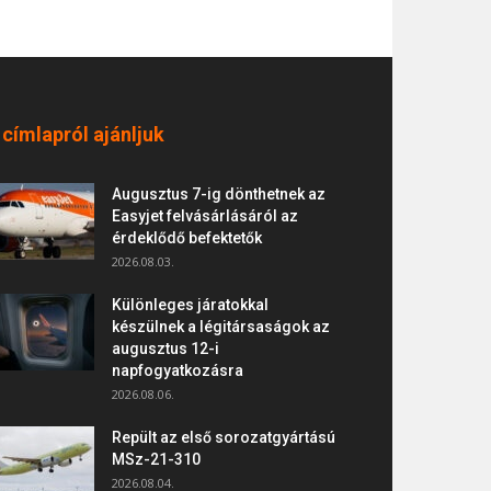
 címlapról ajánljuk
Augusztus 7-ig dönthetnek az
Easyjet felvásárlásáról az
érdeklődő befektetők
2026.08.03.
Különleges járatokkal
készülnek a légitársaságok az
augusztus 12-i
napfogyatkozásra
2026.08.06.
Repült az első sorozatgyártású
MSz-21-310
2026.08.04.