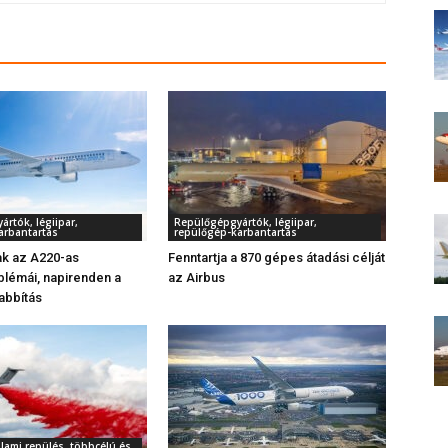
rtók, légiipar,
Repülőgépgyártók, légiipar,
arbantartás
repülőgép-karbantartás
k az A220-as
Fenntartja a 870 gépes átadási célját
lémái, napirenden a
az Airbus
abbítás
llami repülés, többcélú és