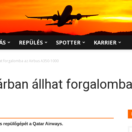
ÁS
REPÜLÉS
SPOTTER
KARRIER
hat forgalomba az Airbus A350-1000
árban állhat forgalomba
s repülőgépét a Qatar Airways.