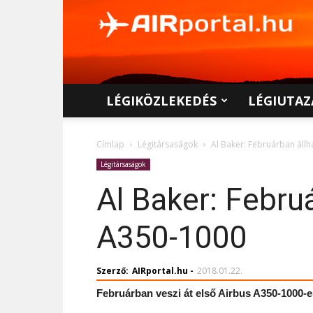
AIRportal.hu
LÉGIKÖZLEKEDÉS
LÉGIUTAZ
Címlap
Légitársaságok
Al Baker: Februárban áll
Légitársaságok
Al Baker: Febru
A350-1000
Szerző:
AIRportal.hu
-
2018.01.22.
Februárban veszi át első Airbus A350-1000-e