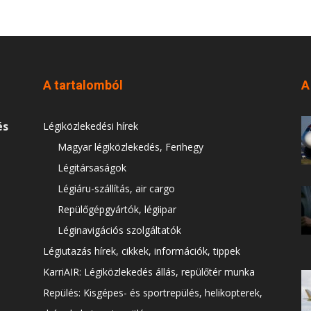
A tartalomból
A
és
Légiközlekedési hírek
Magyar légiközlekedés, Ferihegy
Légitársaságok
Légiáru-szállítás, air cargo
Repülőgépgyártók, légiipar
Léginavigációs szolgáltatók
Légiutazás hírek, cikkek, információk, tippek
KarriAIR: Légiközlekedés állás, repülőtér munka
Repülés: Kisgépes- és sportrepülés, helikopterek,