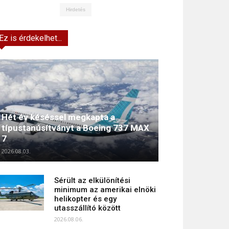
Hirdetés
Ez is érdekelhet...
Hét év késéssel megkapta a
típustanúsítványt a Boeing 737 MAX
7
2026.08.03.
Sérült az elkülönítési
minimum az amerikai elnöki
helikopter és egy
utasszállító között
2026.08.06.