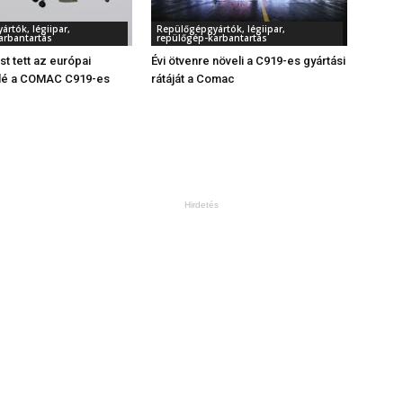
rtók, légiipar,
Repülőgépgyártók, légiipar,
arbantartás
repülőgép-karbantartás
st tett az európai
Évi ötvenre növeli a C919-es gyártási
elé a COMAC C919-es
rátáját a Comac
Hirdetés