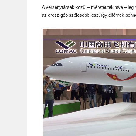
A versenytársak közül – méretét tekintve – leg
az orosz gép szélesebb lesz, így elférnek benne