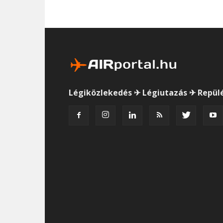
Légiközlekedés ✈ Légiutazás ✈ Repül