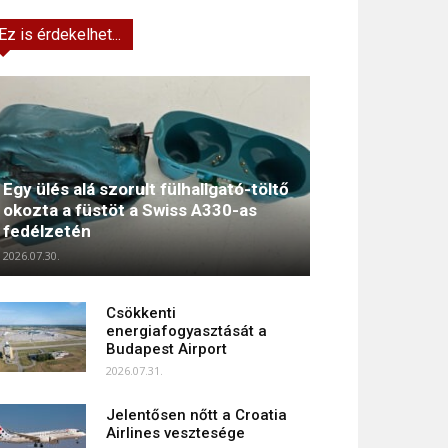
Ez is érdekelhet...
Egy ülés alá szorult fülhallgató-töltő
okozta a füstöt a Swiss A330-as
fedélzetén
2026.07.30.
Csökkenti
energiafogyasztását a
Budapest Airport
2026.07.31.
Jelentősen nőtt a Croatia
Airlines vesztesége