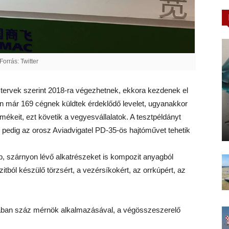
Forrás: Twitter
a tervek szerint 2018-ra végezhetnek, ekkora kezdenek el
sen már 169 cégnek küldtek érdeklődő levelet, ugyanakkor
mékeit, ezt követik a vegyesvállalatok. A tesztpéldányt
 pedig az orosz Aviadvigatel PD-35-ös hajtóművet tehetik
, szárnyon lévő alkatrészeket is kompozit anyagból
itból készülő törzsért, a vezérsíkokért, az orrkúpért, az
vában száz mérnök alkalmazásával, a végösszeszerelő