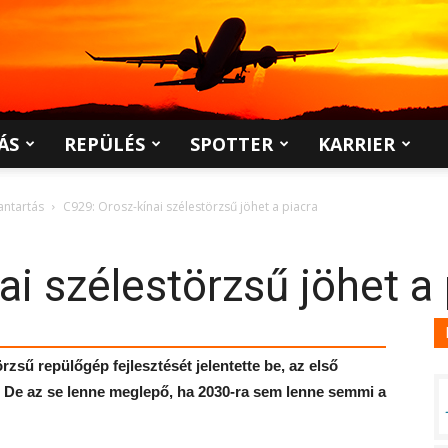
ÁS
REPÜLÉS
SPOTTER
KARRIER
antartás
C929: Orosz-kínai szélestörzsű jöhet a piacra
ai szélestörzsű jöhet a 
sű repülőgép fejlesztését jelentette be, az első
e. De az se lenne meglepő, ha 2030-ra sem lenne semmi a