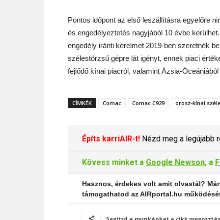
Pontos időpont az első leszállításra egyelőre ni
és engedélyeztetés nagyjából 10 évbe kerülhet
engedély iránti kérelmet 2019-ben szeretnék be
szélestörzsű gépre lát igényt, ennek piaci értéke
fejlődő kínai piacról, valamint Ázsia-Óceániábó
CÍMKÉK
Comac
Comac C929
orosz-kínai szél
Építs karriAIR-t!
Nézd meg a legújabb re
Kövess minket a
Google Newson
, a
F
Hasznos, érdekes volt amit olvastál? Már
támogathatod az AIRportal.hu működésé
Segítsd a munkánkat a cikk megosztás