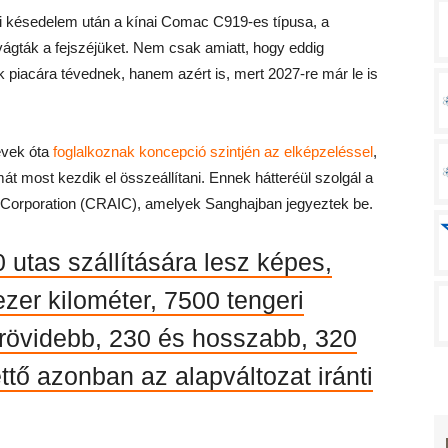
nyi késedelem után a kínai Comac C919-es típusa, a
ágták a fejszéjüket. Nem csak amiatt, hogy eddig
k piacára tévednek, hanem azért is, mert 2027-re már le is
évek óta
foglalkoznak koncepció szintjén az elképzeléssel
,
át most kezdik el összeállítani. Ennek hátteréül szolgál a
l Corporation (CRAIC), amelyek Sanghajban jegyeztek be.
 utas szállítására lesz képes,
zer kilométer, 7500 tengeri
l rövidebb, 230 és hosszabb, 320
ettő azonban az alapváltozat iránti