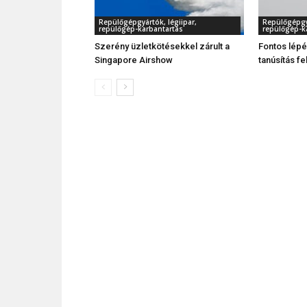
Repülőgépgyártók, légiipar,
Repülőgépgyá
repülőgép-karbantartás
repülőgép-k
Szerény üzletkötésekkel zárult a
Fontos lépé
Singapore Airshow
tanúsítás f