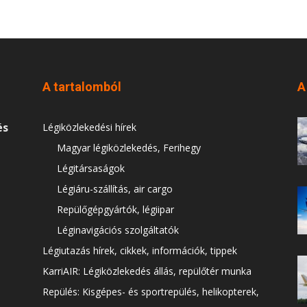
A tartalomból
A
és
Légiközlekedési hírek
Magyar légiközlekedés, Ferihegy
Légitársaságok
Légiáru-szállítás, air cargo
Repülőgépgyártók, légiipar
Léginavigációs szolgáltatók
Légiutazás hírek, cikkek, információk, tippek
KarriAIR: Légiközlekedés állás, repülőtér munka
Repülés: Kisgépes- és sportrepülés, helikopterek,