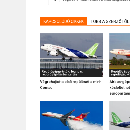
KAPCSOLÓDÓ CIKKEK
TÖBB A SZERZŐTŐL
Repülőgépgyártók, légiipar,
Repülőgépgyá
repülőgép-karbantartás
repülőgép-k
Végrehajtotta első repülését a mini-
Airbus-gépe
Comac
késleltethe
európai tan