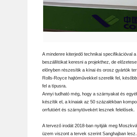
A mindenre kiterjedő technikai specifikációval 
beszállítókat keresni a projekthez, de előzete
előnyben részesítik a kínai és orosz gyártók ter
Rolls-Royce hajtóművekkel szerelik fel, később
fel a típusra.
Annyi tudható még, hogy a szárnyakat és egyéb
készítik el, a kínaiak az 50 százalékban kompoz
orrfutóért és szárnytövekért lesznek felelősek.
A tervező irodát 2018-ban nyitják meg Moszk
üzem viszont a tervek szerint Sanghajban lesz.