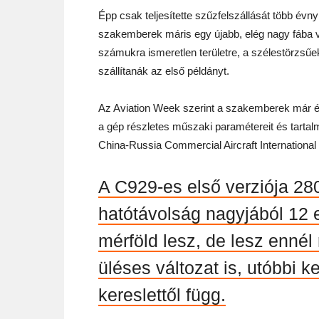
Épp csak teljesítette szűzfelszállását több év
szakemberek máris egy újabb, elég nagy fába v
számukra ismeretlen területre, a szélestörzsűe
szállítanák az első példányt.
Az Aviation Week szerint a szakemberek már 
a gép részletes műszaki paramétereit és tartalm
China-Russia Commercial Aircraft Internationa
A C929-es első verziója 280
hatótávolság nagyjából 12 e
mérföld lesz, de lesz enné
üléses változat is, utóbbi k
kereslettől függ.