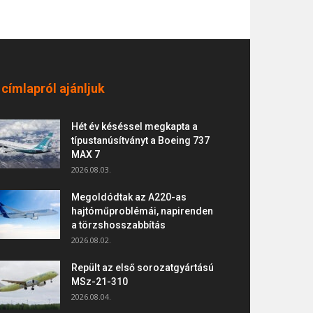
 címlapról ajánljuk
Hét év késéssel megkapta a
típustanúsítványt a Boeing 737
MAX 7
2026.08.03.
Megoldódtak az A220-as
hajtóműproblémái, napirenden
a törzshosszabbítás
2026.08.02.
Repült az első sorozatgyártású
MSz-21-310
2026.08.04.