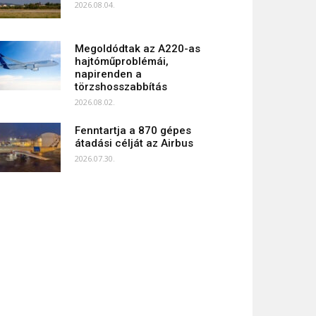
2026.08.04.
Megoldódtak az A220-as
hajtóműproblémái,
napirenden a
törzshosszabbítás
2026.08.02.
Fenntartja a 870 gépes
átadási célját az Airbus
2026.07.30.