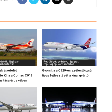
rtók, légiipar,
Repülőgépgyártók, légiipar,
arbantartás
repülőgép-karbantartás
k átvételét
Gyorsítja a C929-es szélestörzsű
tte Kína a Comac C919
típus fejlesztését a kínai gyártó
úsítása érdekében