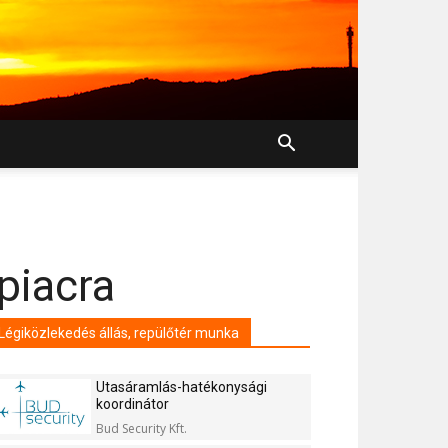
piacra
Légiközlekedés állás, repülőtér munka
Utasáramlás-hatékonysági
koordinátor
Bud Security Kft.