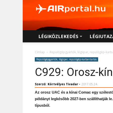
AIRportal.hu
LÉGIKÖZLEKEDÉS
LÉGIUTAZ
Címlap
Repülőgépgyártók, légiipar, repülőgép-karb
Repülőgépgyártók, légiipar, repülőgép-karbantartás
C929: Orosz-kín
Szerző:
Körtvélyes Tivadar
-
2017.05.24.
Az orosz UAC és a kínai Comac egy szélestörz
példányt legkésőbb 2027-ben szállíthatják l
típusból.