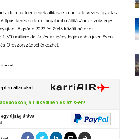
ncs, de a partner cégek állítása szerint a tervezés, gyártás
. A típus kereskedelmi forgalomba állításához szükséges
nyújtani. A gyártó 2023 és 2045 között hétezer
 1,500 milliárd dollár, és az igény leginkább a jelentősen
l és Oroszországból érkezhet.
estörzsű
ptéri állásokat:
acebookon
, a
LinkedInen
és az
X-en
!
 egy újság árával
t!
ával!