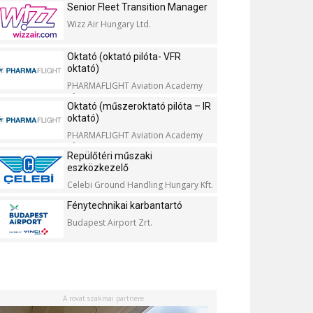
Senior Fleet Transition Manager
Wizz Air Hungary Ltd.
Oktató (oktató pilóta- VFR
oktató)
PHARMAFLIGHT Aviation Academy
Kft.
Oktató (műszeroktató pilóta – IR
oktató)
PHARMAFLIGHT Aviation Academy
Kft.
Repülőtéri műszaki
eszközkezelő
Celebi Ground Handling Hungary Kft.
Fénytechnikai karbantartó
Budapest Airport Zrt.
A rovat szakmai partnere