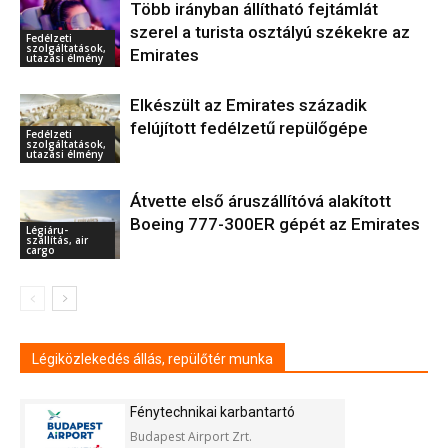
Több irányban állítható fejtámlát
szerel a turista osztályú székekre az
Fedélzeti
szolgáltatások,
Emirates
utazási élmény
Elkészült az Emirates századik
felújított fedélzetű repülőgépe
Fedélzeti
szolgáltatások,
utazási élmény
Átvette első áruszállítóvá alakított
Boeing 777-300ER gépét az Emirates
Légiáru-
szállítás, air
cargo
Légiközlekedés állás, repülőtér munka
Fénytechnikai karbantartó
Budapest Airport Zrt.