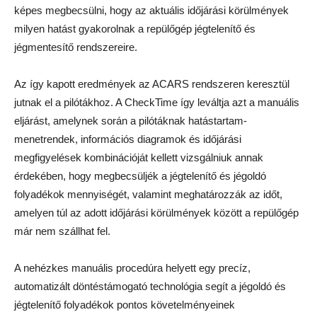
képes megbecsülni, hogy az aktuális időjárási körülmények
milyen hatást gyakorolnak a repülőgép jégtelenítő és
jégmentesítő rendszereire.
Az így kapott eredmények az ACARS rendszeren keresztül
jutnak el a pilótákhoz. A CheckTime így leváltja azt a manuális
eljárást, amelynek során a pilótáknak hatástartam-
menetrendek, információs diagramok és időjárási
megfigyelések kombinációját kellett vizsgálniuk annak
érdekében, hogy megbecsüljék a jégtelenítő és jégoldó
folyadékok mennyiségét, valamint meghatározzák az időt,
amelyen túl az adott időjárási körülmények között a repülőgép
már nem szállhat fel.
A nehézkes manuális procedúra helyett egy precíz,
automatizált döntéstámogató technológia segít a jégoldó és
jégtelenítő folyadékok pontos követelményeinek