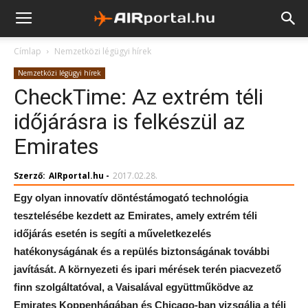
Címlap
Nemzetközi légügyi hírek
Nemzetközi légügyi hírek
CheckTime: Az extrém téli
időjárásra is felkészül az
Emirates
Szerző:
AIRportal.hu
-
2017.02.28.
Egy olyan innovatív döntéstámogató technológia
tesztelésébe kezdett az Emirates, amely extrém téli
időjárás esetén is segíti a műveletkezelés
hatékonyságának és a repülés biztonságának további
javítását. A környezeti és ipari mérések terén piacvezető
finn szolgáltatóval, a Vaisalával együttműködve az
Emirates Koppenhágában és Chicago-ban vizsgálja a téli