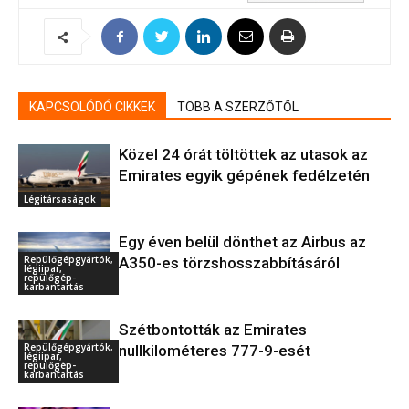
KAPCSOLÓDÓ CIKKEK
TÖBB A SZERZŐTŐL
Közel 24 órát töltöttek az utasok az
Emirates egyik gépének fedélzetén
Légitársaságok
Egy éven belül dönthet az Airbus az
Repülőgépgyártók,
A350-es törzshosszabbításáról
légiipar,
repülőgép-
karbantartás
Szétbontották az Emirates
Repülőgépgyártók,
nullkilométeres 777-9-esét
légiipar,
repülőgép-
karbantartás