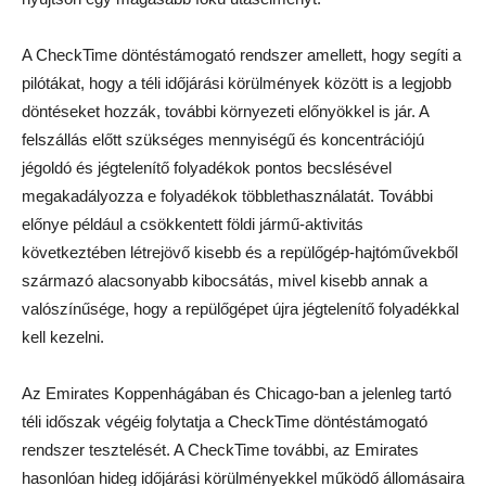
A CheckTime döntéstámogató rendszer amellett, hogy segíti a
pilótákat, hogy a téli időjárási körülmények között is a legjobb
döntéseket hozzák, további környezeti előnyökkel is jár. A
felszállás előtt szükséges mennyiségű és koncentrációjú
jégoldó és jégtelenítő folyadékok pontos becslésével
megakadályozza e folyadékok többlethasználatát. További
előnye például a csökkentett földi jármű-aktivitás
következtében létrejövő kisebb és a repülőgép-hajtóművekből
származó alacsonyabb kibocsátás, mivel kisebb annak a
valószínűsége, hogy a repülőgépet újra jégtelenítő folyadékkal
kell kezelni.
Az Emirates Koppenhágában és Chicago-ban a jelenleg tartó
téli időszak végéig folytatja a CheckTime döntéstámogató
rendszer tesztelését. A CheckTime további, az Emirates
hasonlóan hideg időjárási körülményekkel működő állomásaira