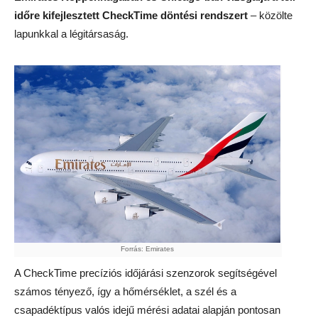
időre kifejlesztett CheckTime döntési rendszert
– közölte
lapunkkal a légitársaság.
Forrás: Emirates
A CheckTime precíziós időjárási szenzorok segítségével
számos tényező, így a hőmérséklet, a szél és a
csapadéktípus valós idejű mérési adatai alapján pontosan