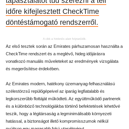
tapasztalatot tud szerezni a téli
időre kifejlesztett CheckTime
döntéstámogató rendszerről.
A cikk a hirdetés alatt folytatódik.
Az első tesztek során az Emirates párhuzamosan használta a
CheckTime rendszert és a meglévő, hideg időjárásra
vonatkozó manuális műveleteket az eredmények vizsgálata
és megerősítése érdekében.
Az Emirates modern, hatékony üzemanyag-felhasználású
szélestörzsű repülőgépeivel az iparág legfiatalabb és
legkorszerűbb flottáját működteti. Az együttműködő partnerek
és a különböző technológiákba történő befektetések lehetővé
teszik, hogy a légitársaság a legminimálisabb környezeti
hatással, a biztonságot illető kompromisszumok nélkül
nyújtson egy magasabb fokú utasélményt.