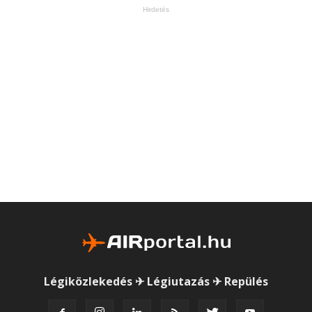
Hirdetés
Légiközlekedés ✈ Légiutazás ✈ Repülés