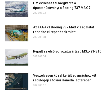
Hét év késéssel megkapta a
típustanúsítványt a Boeing 737 MAX 7
2026.08.03.
Az FAA 471 Boeing 737 MAX vizsgálatát
rendelte el repedések miatt
2026.08.08.
Repült az első sorozatgyártású MSz-21-310
2026.08.04.
Veszélyesen közel került egymáshoz két
repülőgép a tokiói Haneda légterében
2026.08.05.