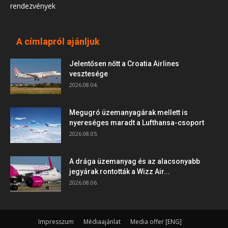
rendezvények
A címlapról ajánljuk
Jelentősen nőtt a Croatia Airlines
vesztesége
2026.08.04.
Megugró üzemanyagárak mellett is
nyereséges maradt a Lufthansa-csoport
2026.08.05.
A drága üzemanyag és az alacsonyabb
jegyárak rontották a Wizz Air...
2026.08.06.
Impresszum
Médiaajánlat
Media offer [ENG]