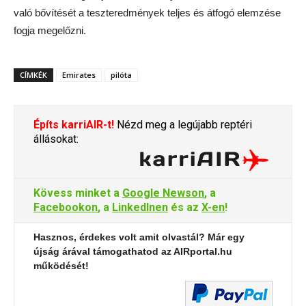
való bővítését a teszteredmények teljes és átfogó elemzése
fogja megelőzni.
CÍMKÉK
Emirates
pilóta
Építs karriAIR-t!
Nézd meg a legújabb reptéri
állásokat:
Kövess minket a
Google Newson
, a
Facebookon
, a
LinkedInen
és az
X-en
!
Hasznos, érdekes volt amit olvastál? Már egy
újság árával támogathatod az AIRportal.hu
működését!