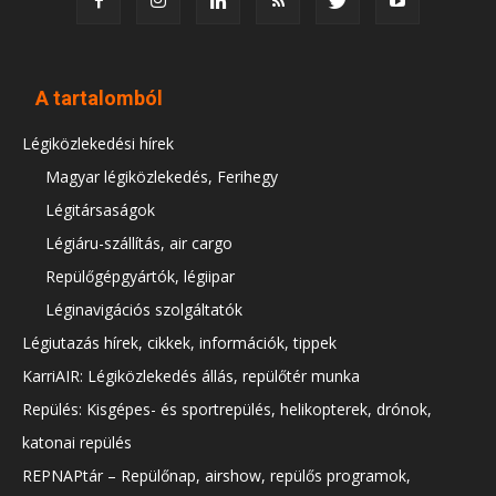
A tartalomból
Légiközlekedési hírek
Magyar légiközlekedés, Ferihegy
Légitársaságok
Légiáru-szállítás, air cargo
Repülőgépgyártók, légiipar
Léginavigációs szolgáltatók
Légiutazás hírek, cikkek, információk, tippek
KarriAIR: Légiközlekedés állás, repülőtér munka
Repülés: Kisgépes- és sportrepülés, helikopterek, drónok,
katonai repülés
REPNAPtár – Repülőnap, airshow, repülős programok,