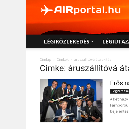
AIRportal.hu
LÉGIKÖZLEKEDÉS
LÉGIUTAZ
Címlap
Címkék
áruszállítóvá átalakítás
Címke: áruszállítóvá át
Erős n
Légitársas
A két nagy 
Farnboroug
bejelentése