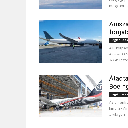
megkapta a
Áruszá
forga
Légiáru-szál
A Budapest
A330-300P2
2-3 évig f
Átadta
Boein
Légiáru-szál
Az amerika
kínai SF A
a világon.