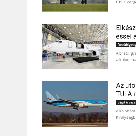
E190F carg
Elkész
essel 
Repülőgépgy
A brazil gy
alkalommal
Az uto
TUI Ai
Légitársas
A kivonást
Királyságb