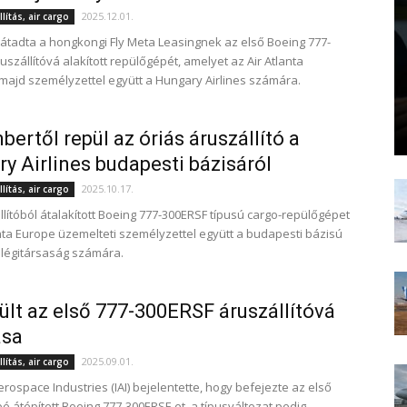
2025.12.01.
lítás, air cargo
átadta a hongkongi Fly Meta Leasingnek az első Boeing 777-
szállítóvá alakított repülőgépét, amelyet az Air Atlanta
majd személyzettel együtt a Hungary Airlines számára.
ertől repül az óriás áruszállító a
y Airlines budapesti bázisáról
2025.10.17.
lítás, air cargo
llítóból átalakított Boeing 777-300ERSF típusú cargo-repülőgépet
anta Europe üzemelteti személyzettel együtt a budapesti bázisú
ó légitársaság számára.
ült az első 777-300ERSF áruszállítóvá
ása
2025.09.01.
lítás, air cargo
erospace Industries (IAI) bejelentette, hogy befejezte az első
é átépített Boeing 777-300ERSF-et, a típusváltozat pedig