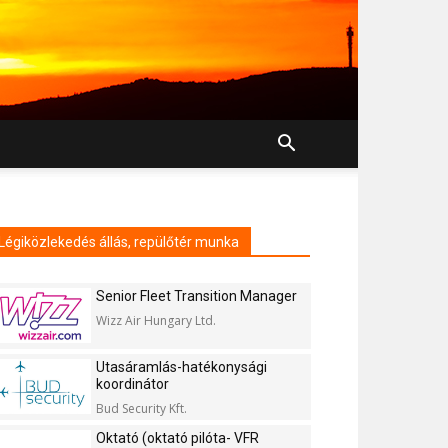
Légiközlekedés állás, repülőtér munka
Senior Fleet Transition Manager
Wizz Air Hungary Ltd.
Utasáramlás-hatékonysági
koordinátor
Bud Security Kft.
Oktató (oktató pilóta- VFR