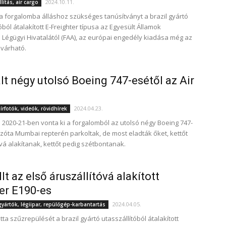
2024.10.11.
lítás, air cargo
 forgalomba álláshoz szükséges tanúsítványt a brazil gyártó
óból átalakított E-Freighter típusa az Egyesült Államok
 Légügyi Hivatalától (FAA), az európai engedély kiadása még az
 várható.
t négy utolsó Boeing 747-esétől az Air
2024.04.23.
rfotók, videók, rövidhírek
ia 2020-21-ben vonta ki a forgalomból az utolsó négy Boeing 747-
azóta Mumbai repterén parkoltak, de most eladták őket, kettőt
óvá alakítanak, kettőt pedig szétbontanak.
lt az első áruszállítóvá alakított
er E190-es
2024.04.05.
ártók, légiipar, repülőgép-karbantartás
ta szűzrepülését a brazil gyártó utasszállítóból átalakított