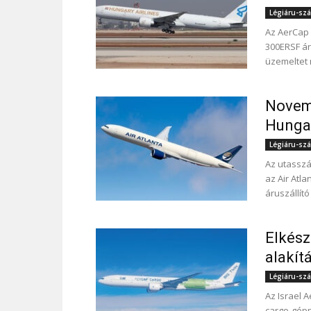
Légiáru-szál
Az AerCap 
300ERSF áru
üzemeltet 
Novemb
Hungar
Légiáru-szál
Az utasszá
az Air Atl
áruszállít
Elkész
alakít
Légiáru-szál
Az Israel A
cargo-gépp