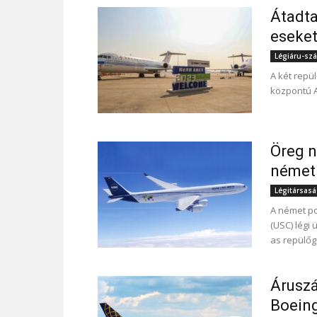
Átadta
eseket
Légiáru-szál
A két repü
központú Ai
Öreg n
német 
Légitársas
A német po
(USC) légi
as repülőg
Áruszá
Boeing