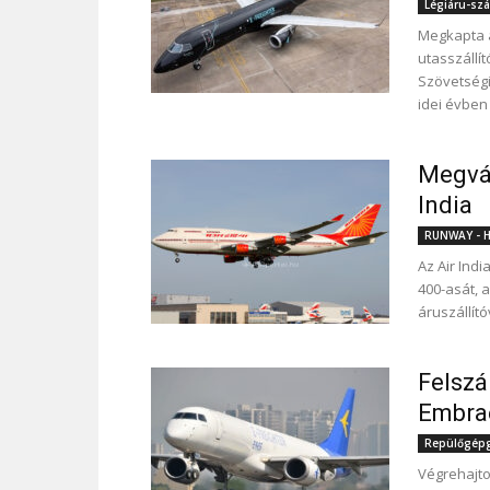
Légiáru-szál
Megkapta a
utasszállít
Szövetségi
idei évben
Megvál
India
RUNWAY - Hí
Az Air Ind
400-asát, 
áruszállít
Felszál
Embra
Repülőgépgy
Végrehajtot