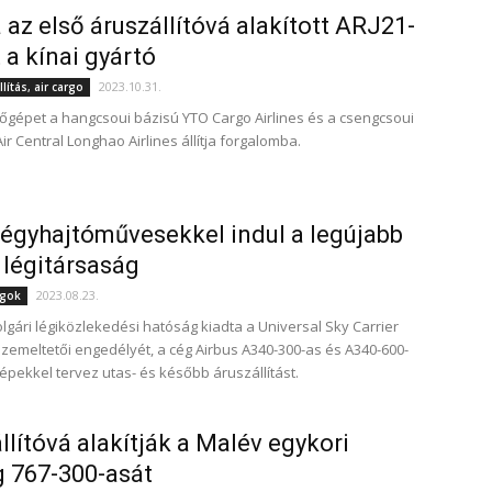
 az első áruszállítóvá alakított ARJ21-
 a kínai gyártó
2023.10.31.
lítás, air cargo
lőgépet a hangcsoui bázisú YTO Cargo Airlines és a csengcsoui
r Central Longhao Airlines állítja forgalomba.
égyhajtóművesekkel indul a legújabb
légitársaság
2023.08.23.
ágok
lgári légiközlekedési hatóság kiadta a Universal Sky Carrier
 üzemeltetői engedélyét, a cég Airbus A340-300-as és A340-600-
épekkel tervez utas- és később áruszállítást.
llítóvá alakítják a Malév egykori
 767-300-asát