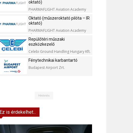
oktató)
PHARMAFLIGHT Aviation Academy
Kft.
Oktató (műszeroktató pilóta – IR
oktató)
PHARMAFLIGHT Aviation Academy
Kft.
Repülőtéri műszaki
eszközkezelő
Celebi Ground Handling Hungary Kft.
Fénytechnikai karbantartó
Budapest Airport Zrt.
Hirdetés
Ez is érdekelhet...