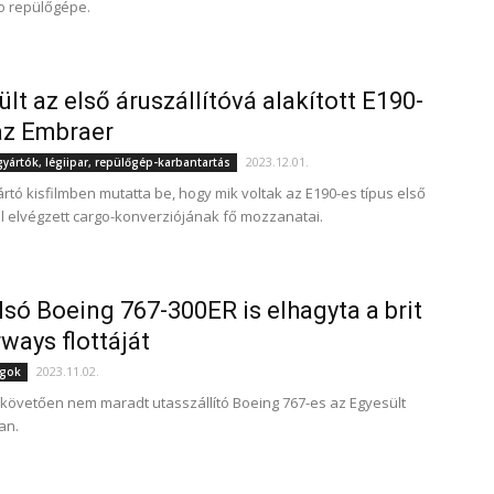
o repülőgépe.
ült az első áruszállítóvá alakított E190-
az Embraer
2023.12.01.
ártók, légiipar, repülőgép-karbantartás
ártó kisfilmben mutatta be, hogy mik voltak az E190-es típus első
 elvégzett cargo-konverziójának fő mozzanatai.
lsó Boeing 767-300ER is elhagyta a brit
rways flottáját
2023.11.02.
ágok
 követően nem maradt utasszállító Boeing 767-es az Egyesült
an.