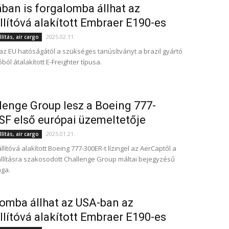
ban is forgalomba állhat az
llítóvá alakított Embraer E190-es
2025.02.11.
lítás, air cargo
z EU hatóságától a szükséges tanúsítványt a brazil gyártó
óból átalakított E-Freighter típusa.
lenge Group lesz a Boeing 777-
F első európai üzemeltetője
2025.01.21.
lítás, air cargo
llítóvá alakított Boeing 777-300ER-t lízingel az AerCaptől a
állításra szakosodott Challenge Group máltai bejegyzésű
ága.
omba állhat az USA-ban az
llítóvá alakított Embraer E190-es