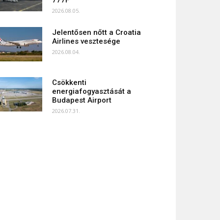
777F
2026.08.05.
Jelentősen nőtt a Croatia
Airlines vesztesége
2026.08.04.
Csökkenti
energiafogyasztását a
Budapest Airport
2026.07.31.