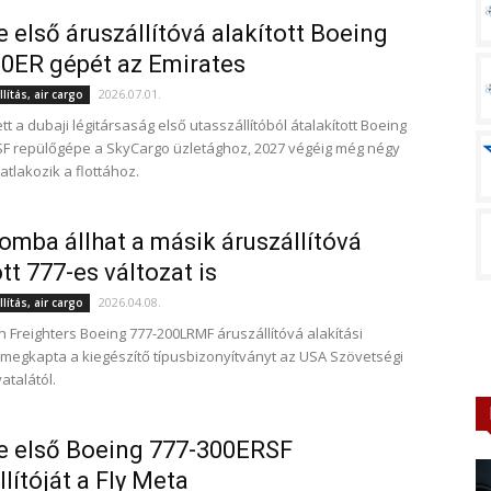
e első áruszállítóvá alakított Boeing
0ER gépét az Emirates
2026.07.01.
lítás, air cargo
 a dubaji légitársaság első utasszállítóból átalakított Boeing
F repülőgépe a SkyCargo üzletághoz, 2027 végéig még négy
atlakozik a flottához.
omba állhat a másik áruszállítóvá
tt 777-es változat is
2026.04.08.
lítás, air cargo
Freighters Boeing 777-200LRMF áruszállítóvá alakítási
megkapta a kiegészítő típusbizonyítványt az USA Szövetségi
atalától.
e első Boeing 777-300ERSF
llítóját a Fly Meta