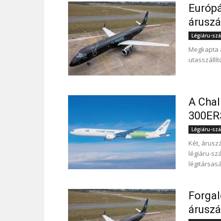
Európá
áruszá
Légiáru-szál
Megkapta a
utasszállít
A Chal
300ERS
Légiáru-szál
Két, áruszá
légiáru-sz
légitársas
Forgal
áruszá