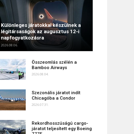
Különleges járatokkal készülnek a
légitársaságok az augusztus 12-i
napfogyatkozásra
2026.08.06.
Összeomlás szélén a
Bamboo Airways
2026.08.04.
Szezonális járatot indít
Chicagóba a Condor
2026.07.31.
Rekordhosszúságú cargo-
járatot teljesített egy Boeing