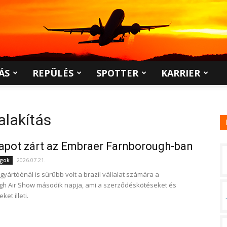
ÁS
REPÜLÉS
SPOTTER
KARRIER
alakítás
apot zárt az Embraer Farnborough-ban
2026.07.21.
ágok
gyártóénál is sűrűbb volt a brazil vállalat számára a
h Air Show második napja, ami a szerződéskötéseket és
ket illeti.