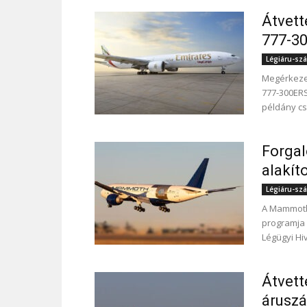
Átvett
777-30
Légiáru-szál
Megérkezett
777-300ERS
példány cs
Forgal
alakíto
Légiáru-szál
A Mammoth 
programja 
Légügyi Hiv
Átvett
áruszá