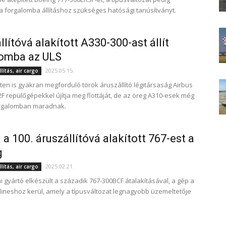
 forgalomba állításhoz szükséges hatósági tanúsítványt.
llítóvá alakított A330-300-ast állít
lomba az ULS
2025.05.15.
lítás, air cargo
en is gyakran megforduló török áruszállító légitársaság Airbus
F repülőgépekkel újítja meg flottáját, de az öreg A310-esek még
orgalomban maradnak.
 a 100. áruszállítóvá alakított 767-est a
g
2025.02.21.
lítás, air cargo
i gyártó elkészült a századik 767-300BCF átalakításával, a gép a
irlineshoz kerül, amely a típusváltozat legnagyobb üzemeltetője