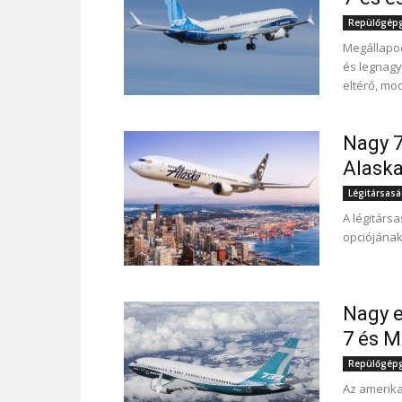
Repülőgépgy
Megállapod
és legnagy
eltérő, mo
Nagy 7
Alaska
Légitársas
A légitárs
opciójának
Nagy 
7 és M
Repülőgépgy
Az amerika