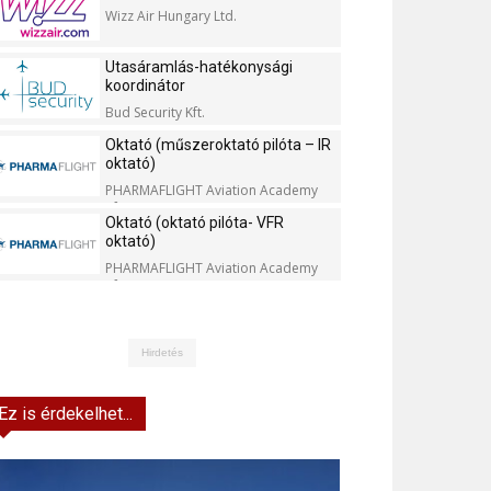
Wizz Air Hungary Ltd.
Utasáramlás-hatékonysági
koordinátor
Bud Security Kft.
Oktató (műszeroktató pilóta – IR
oktató)
PHARMAFLIGHT Aviation Academy
Kft.
Oktató (oktató pilóta- VFR
oktató)
PHARMAFLIGHT Aviation Academy
Kft.
Hirdetés
Ez is érdekelhet...