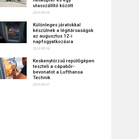
helikopter és egy
utasszállító között
2026.08.06.
Különleges járatokkal
készülnek a légitársaságok
az augusztus 12-i
napfogyatkozásra
2026.08.06.
Keskenytörzsű repülőgépen
teszteli a cápabőr-
bevonatot a Lufthansa
Technik
2026.08.01.