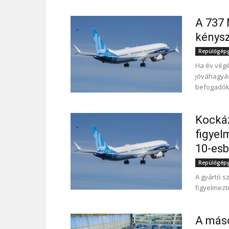
A 737 
kénysz
Repülőgépgy
Ha év végé
jóváhagyás
befogadók
Kockáz
figyel
10-es
Repülőgépgy
A gyártó s
figyelmezt
A máso