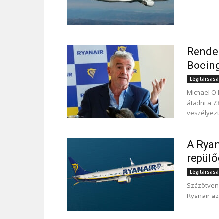
Rendel
Boeing
Légitársas
Michael O'
átadni a 7
veszélyezte
A Ryan
repülő
Légitársas
Százötven 
Ryanair az