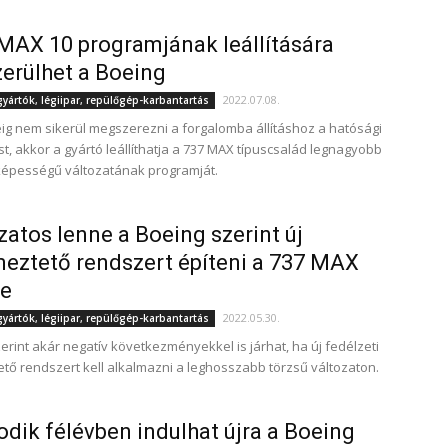
MAX 10 programjának leállítására
erülhet a Boeing
2022.07.08.
ártók, légiipar, repülőgép-karbantartás
ig nem sikerül megszerezni a forgalomba állításhoz a hatósági
t, akkor a gyártó leállíthatja a 737 MAX típuscsalád legnagyobb
épességű változatának programját.
atos lenne a Boeing szerint új
meztető rendszert építeni a 737 MAX
be
2022.05.30.
ártók, légiipar, repülőgép-karbantartás
zerint akár negatív következményekkel is járhat, ha új fedélzeti
ető rendszert kell alkalmazni a leghosszabb törzsű változaton.
dik félévben indulhat újra a Boeing