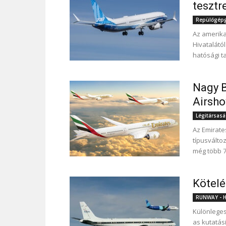
tesztr
Repülőgépgy
Az amerika
Hivatalátó
hatósági 
Nagy B
Airsh
Légitársas
Az Emirates
típusválto
még több 7
Kötelé
RUNWAY - Hí
Különleges
as kutatás