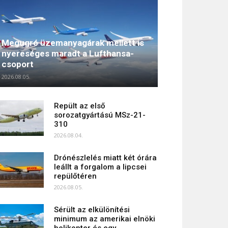
Megugró üzemanyagárak mellett is
nyereséges maradt a Lufthansa-
csoport
2026.08.05.
Repült az első
sorozatgyártású MSz-21-
310
2026.08.04.
Drónészlelés miatt két órára
leállt a forgalom a lipcsei
repülőtéren
2026.08.05.
Sérült az elkülönítési
minimum az amerikai elnöki