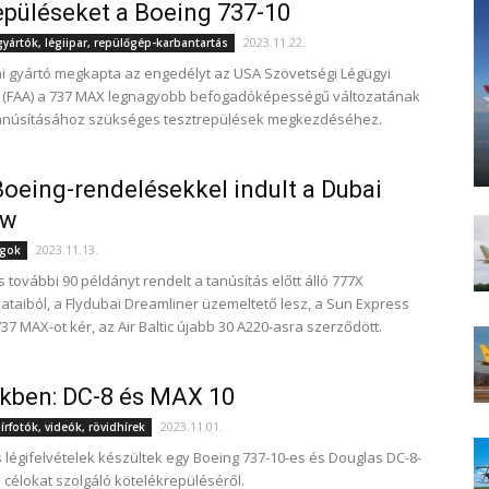
epüléseket a Boeing 737-10
2023.11.22.
ártók, légiipar, repülőgép-karbantartás
i gyártó megkapta az engedélyt az USA Szövetségi Légügyi
l (FAA) a 737 MAX legnagyobb befogadóképességű változatának
tanúsításához szükséges tesztrepülések megkezdéséhez.
oeing-rendelésekkel indult a Dubai
ow
2023.11.13.
ágok
 további 90 példányt rendelt a tanúsítás előtt álló 777X
zataiból, a Flydubai Dreamliner üzemeltető lesz, a Sun Express
37 MAX-ot kér, az Air Baltic újabb 30 A220-asra szerződött.
kben: DC-8 és MAX 10
2023.11.01.
rfotók, videók, rövidhírek
 légifelvételek készültek egy Boeing 737-10-es és Douglas DC-8-
i célokat szolgáló kötelékrepüléséről.