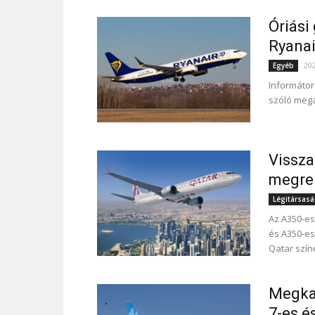
Óriási
Ryanai
202
Egyéb
Informátor
szóló megá
Vissza
megren
Légitársas
Az A350-es
és A350-es
Qatar színe
Megkap
7-es é