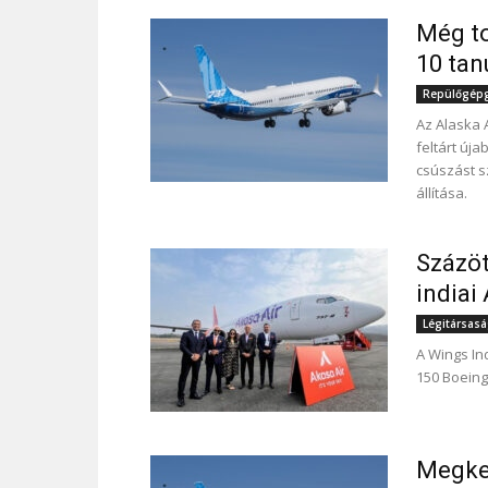
Még to
10 tan
Repülőgépgy
Az Alaska 
feltárt új
csúszást s
állítása.
Százöt
indiai
Légitársas
A Wings Ind
150 Boeing
Megkez