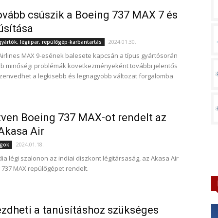
vább csúszik a Boeing 737 MAX 7 és
úsítása
2024.01.30.
ártók, légiipar, repülőgép-karbantartás
Airlines MAX 9-esének balesete kapcsán a típus gyártósorán
abb minőségi problémák következményeként további jelentős
zenvedhet a legkisebb és legnagyobb változat forgalomba
ven Boeing 737 MAX-ot rendelt az
 Akasa Air
2024.01.18.
ágok
ia légi szalonon az indiai diszkont légitársaság, az Akasa Air
 737 MAX repülőgépet rendelt.
dheti a tanúsításhoz szükséges