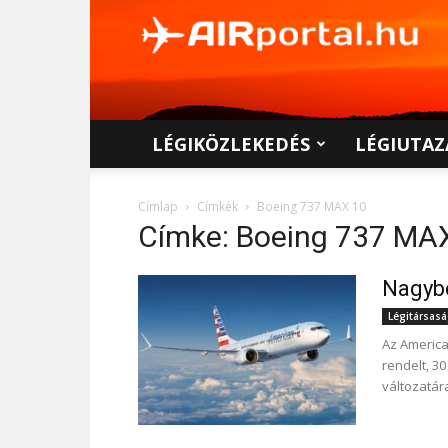
AIRportal.hu
LÉGIKÖZLEKEDÉS
LÉGIUTAZ
Címlap
Címkék
Boeing 737 MAX 10
Címke: Boeing 737 MA
Nagybe
Légitársas
Az America
rendelt, 3
változatára