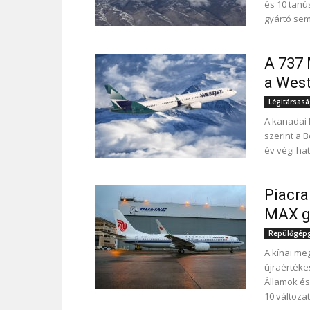
és 10 tanú
gyártó sem
A 737 
a West
Légitársas
A kanadai 
szerint a B
év végi hat
Piacra
MAX g
Repülőgépgy
A kínai me
újraértéke
Államok és
10 változa