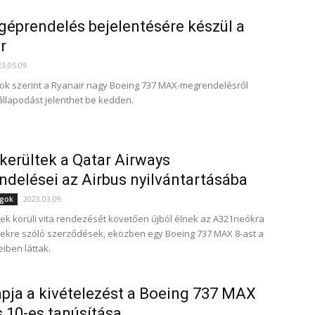
 géprendelés bejelentésére készül a
r
3.05.09.
ok szerint a Ryanair nagy Boeing 737 MAX-megrendelésről
llapodást jelenthet be kedden.
kerültek a Qatar Airways
delései az Airbus nyilvántartásába
2023.03.09.
ágok
ek körüli vita rendezését követően újból élnek az A321neókra
ekre szóló szerződések, eközben egy Boeing 737 MAX 8-ast a
iben láttak.
ja a kivételezést a Boeing 737 MAX
s 10-es tanúsítása