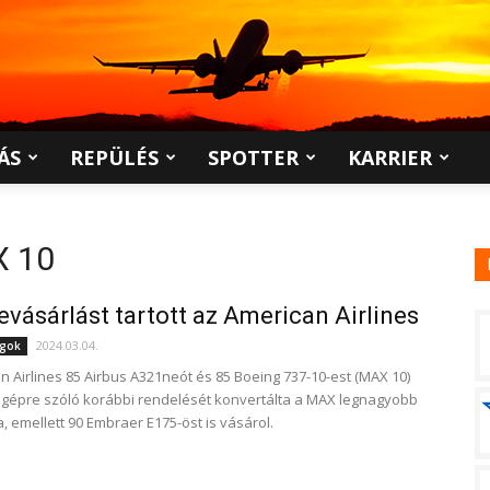
ÁS
REPÜLÉS
SPOTTER
KARRIER
X 10
vásárlást tartott az American Airlines
2024.03.04.
ágok
n Airlines 85 Airbus A321neót és 85 Boeing 737-10-est (MAX 10)
0 gépre szóló korábbi rendelését konvertálta a MAX legnagyobb
, emellett 90 Embraer E175-öst is vásárol.