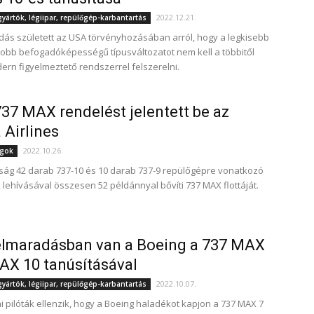
2022.12.21.
ártók, légiipar, repülőgép-karbantartás
ás született az USA törvényhozásában arról, hogy a legkisebb
obb befogadóképességű típusváltozatot nem kell a többitől
dern figyelmeztető rendszerrel felszerelni.
37 MAX rendelést jelentett be az
 Airlines
2022.10.26.
ágok
aság 42 darab 737-10 és 10 darab 737-9 repülőgépre vonatkozó
 lehívásával összesen 52 példánnyal bővíti 737 MAX flottáját.
elmaradásban van a Boeing a 737 MAX
AX 10 tanúsításával
2022.10.07.
ártók, légiipar, repülőgép-karbantartás
i pilóták ellenzik, hogy a Boeing haladékot kapjon a 737 MAX 7