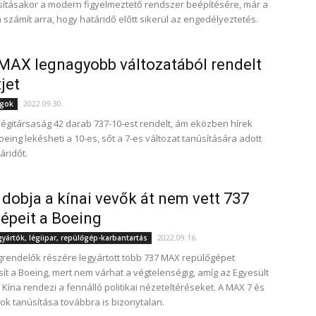
sításakor a modern figyelmeztető rendszer beépítésére, már a
 számít arra, hogy határidő előtt sikerül az engedélyeztetés.
MAX legnagyobb változatából rendelt
jet
2022.09.30.
ágok
légitársaság 42 darab 737-10-est rendelt, ám eközben hírek
oeing lekésheti a 10-es, sőt a 7-es változat tanúsítására adott
áridőt.
 dobja a kínai vevők át nem vett 737
épeit a Boeing
2022.09.16.
ártók, légiipar, repülőgép-karbantartás
grendelők részére legyártott több 737 MAX repülőgépet
sít a Boeing, mert nem várhat a végtelenségig, amíg az Egyesült
 Kína rendezi a fennálló politikai nézeteltéréseket. A MAX 7 és
tok tanúsítása továbbra is bizonytalan.