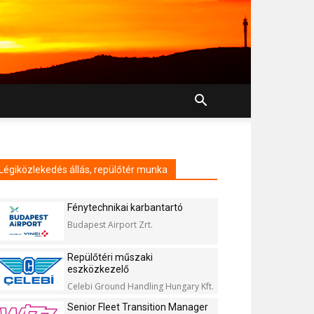
Légiközlekedés állás, repülőtér munka
Fénytechnikai karbantartó
Budapest Airport Zrt.
Repülőtéri műszaki
eszközkezelő
Celebi Ground Handling Hungary Kft.
Senior Fleet Transition Manager