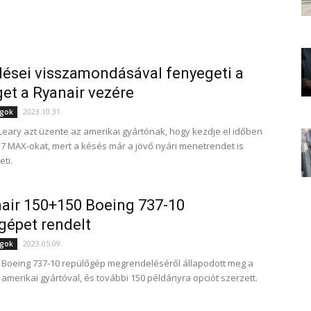
ései visszamondásával fenyegeti a
et a Ryanair vezére
2023.10.31.
ágok
Leary azt üzente az amerikai gyártónak, hogy kezdje el időben
37 MAX-okat, mert a késés már a jövő nyári menetrendet is
ti.
air 150+150 Boeing 737-10
gépet rendelt
2023.05.09.
ágok
Boeing 737-10 repülőgép megrendeléséről állapodott meg a
 amerikai gyártóval, és további 150 példányra opciót szerzett.