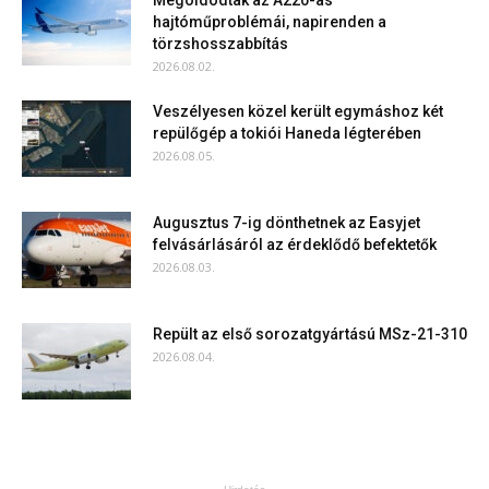
Megoldódtak az A220-as
hajtóműproblémái, napirenden a
törzshosszabbítás
2026.08.02.
Veszélyesen közel került egymáshoz két
repülőgép a tokiói Haneda légterében
2026.08.05.
Augusztus 7-ig dönthetnek az Easyjet
felvásárlásáról az érdeklődő befektetők
2026.08.03.
Repült az első sorozatgyártású MSz-21-310
2026.08.04.