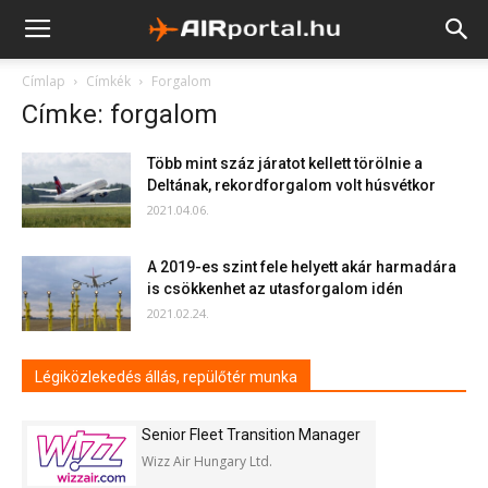
Címlap
Címkék
Forgalom
Címke: forgalom
Több mint száz járatot kellett törölnie a
Deltának, rekordforgalom volt húsvétkor
2021.04.06.
A 2019-es szint fele helyett akár harmadára
is csökkenhet az utasforgalom idén
2021.02.24.
Légiközlekedés állás, repülőtér munka
Senior Fleet Transition Manager
Wizz Air Hungary Ltd.