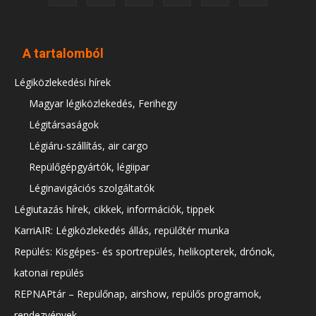
A tartalomból
Légiközlekedési hírek
Magyar légiközlekedés, Ferihegy
Légitársaságok
Légiáru-szállítás, air cargo
Repülőgépgyártók, légiipar
Léginavigációs szolgáltatók
Légiutazás hírek, cikkek, információk, tippek
KarriAIR: Légiközlekedés állás, repülőtér munka
Repülés: Kisgépes- és sportrepülés, helikopterek, drónok,
katonai repülés
REPNAPtár – Repülőnap, airshow, repülős programok,
rendezvények