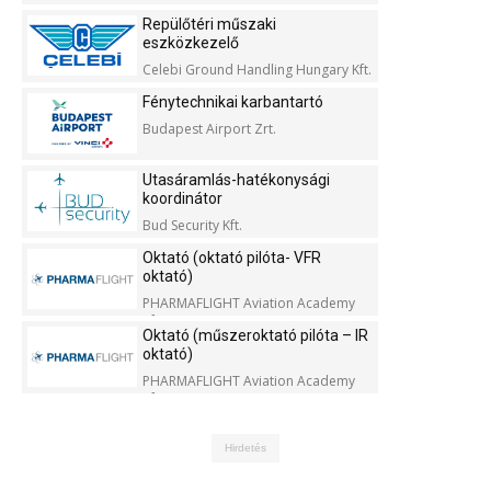
Repülőtéri műszaki
eszközkezelő
Celebi Ground Handling Hungary Kft.
Fénytechnikai karbantartó
Budapest Airport Zrt.
Utasáramlás-hatékonysági
koordinátor
Bud Security Kft.
Oktató (oktató pilóta- VFR
oktató)
PHARMAFLIGHT Aviation Academy
Kft.
Oktató (műszeroktató pilóta – IR
oktató)
PHARMAFLIGHT Aviation Academy
Kft.
Hirdetés