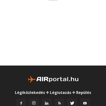
Hirdetés
Légiközlekedés ✈ Légiutazás ✈ Repülés