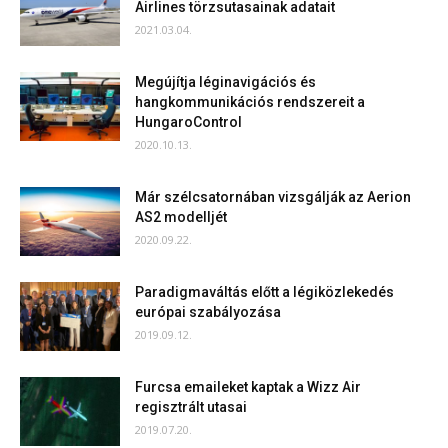
Airlines törzsutasainak adatait
2021.03.04.
Megújítja léginavigációs és
hangkommunikációs rendszereit a
HungaroControl
2020.10.13.
Már szélcsatornában vizsgálják az Aerion
AS2 modelljét
2020.09.22.
Paradigmaváltás előtt a légiközlekedés
európai szabályozása
2019.09.12.
Furcsa emaileket kaptak a Wizz Air
regisztrált utasai
2019.07.20.