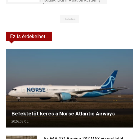
PHARMAFLIGHT Aviation Academy
Kft.
Hirdetés
Ez is érdekelhet...
Befektetőt keres a Norse Atlantic Airways
2026.08.06.
Az FAA 471 Boeing 737 MAX vizsgálatát