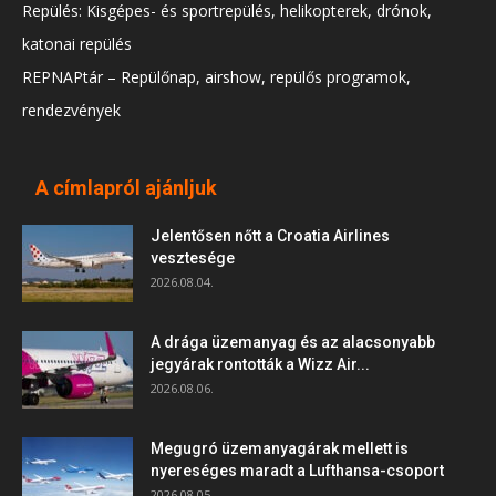
Repülés: Kisgépes- és sportrepülés, helikopterek, drónok,
katonai repülés
REPNAPtár – Repülőnap, airshow, repülős programok,
rendezvények
A címlapról ajánljuk
Jelentősen nőtt a Croatia Airlines
vesztesége
2026.08.04.
A drága üzemanyag és az alacsonyabb
jegyárak rontották a Wizz Air...
2026.08.06.
Megugró üzemanyagárak mellett is
nyereséges maradt a Lufthansa-csoport
2026.08.05.