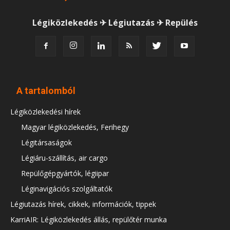
Légiközlekedés ✈ Légiutazás ✈ Repülés
A tartalomból
Légiközlekedési hírek
Magyar légiközlekedés, Ferihegy
Légitársaságok
Légiáru-szállítás, air cargo
Repülőgépgyártók, légiipar
Léginavigációs szolgáltatók
Légiutazás hírek, cikkek, információk, tippek
KarriAIR: Légiközlekedés állás, repülőtér munka