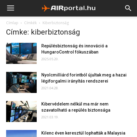
Címlap
Címkék
Kiberbiztonság
Címke: kiberbiztonság
Repülésbiztonság és innováció a
HungaroControl fókuszában
2025.05.20.
Nyolcmilliárd forintból újultak meg a hazai
légiforgalmi irányítás rendszerei
2021.04.28.
Kibervédelem nélkül ma már nem
szavatolható a repülés biztonsága
2021.03.19.
Kilenc éven keresztül lophatták a Malaysia