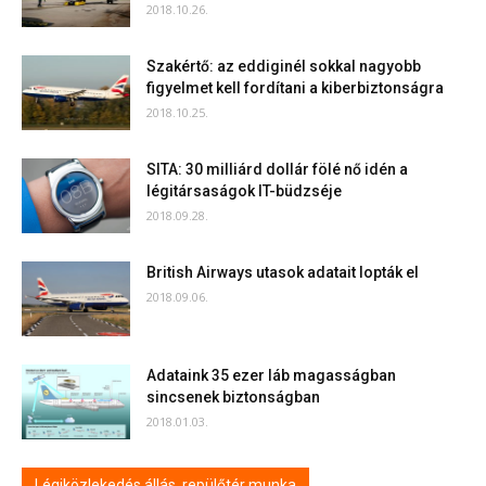
2018.10.26.
Szakértő: az eddiginél sokkal nagyobb
figyelmet kell fordítani a kiberbiztonságra
2018.10.25.
SITA: 30 milliárd dollár fölé nő idén a
légitársaságok IT-büdzséje
2018.09.28.
British Airways utasok adatait lopták el
2018.09.06.
Adataink 35 ezer láb magasságban
sincsenek biztonságban
2018.01.03.
Légiközlekedés állás, repülőtér munka