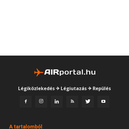
Légiközlekedés ✈ Légiutazás ✈ Repülés
A tartalomból