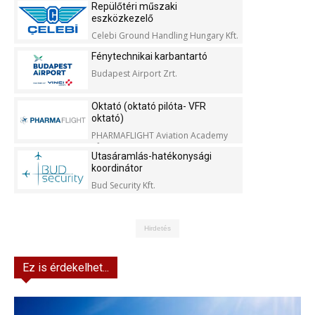
Repülőtéri műszaki
eszközkezelő
Celebi Ground Handling Hungary Kft.
Fénytechnikai karbantartó
Budapest Airport Zrt.
Oktató (oktató pilóta- VFR
oktató)
PHARMAFLIGHT Aviation Academy
Kft.
Utasáramlás-hatékonysági
koordinátor
Bud Security Kft.
Hirdetés
Ez is érdekelhet...