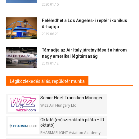
2020.01.15.
Feléledhet a Los Angeles-i reptér ikonikus
űrhajója
2019.06.29.
Támadja az Air Italy járatnyitásait a három
nagy amerikai légitársaság
2019.01.12.
Légiközlekedés állás, repülőtér munka
Senior Fleet Transition Manager
Wizz Air Hungary Ltd.
Oktató (műszeroktató pilóta – IR
oktató)
PHARMAFLIGHT Aviation Academy
Kft.