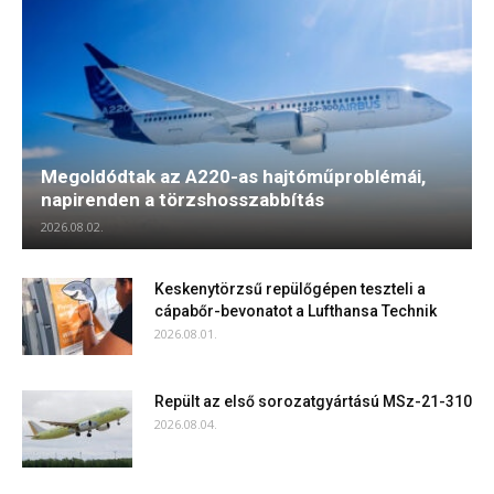
Megoldódtak az A220-as hajtóműproblémái,
napirenden a törzshosszabbítás
2026.08.02.
Keskenytörzsű repülőgépen teszteli a
cápabőr-bevonatot a Lufthansa Technik
2026.08.01.
Repült az első sorozatgyártású MSz-21-310
2026.08.04.