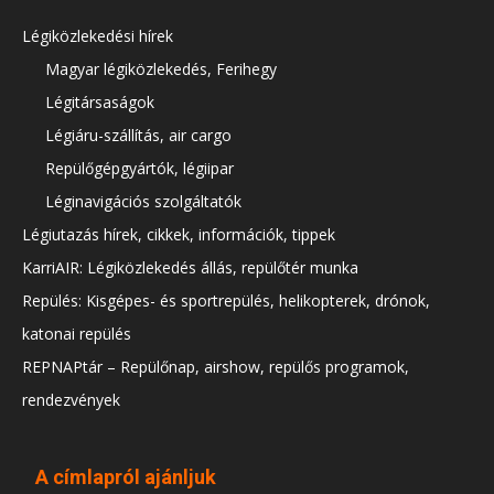
Légiközlekedési hírek
Magyar légiközlekedés, Ferihegy
Légitársaságok
Légiáru-szállítás, air cargo
Repülőgépgyártók, légiipar
Léginavigációs szolgáltatók
Légiutazás hírek, cikkek, információk, tippek
KarriAIR: Légiközlekedés állás, repülőtér munka
Repülés: Kisgépes- és sportrepülés, helikopterek, drónok,
katonai repülés
REPNAPtár – Repülőnap, airshow, repülős programok,
rendezvények
A címlapról ajánljuk