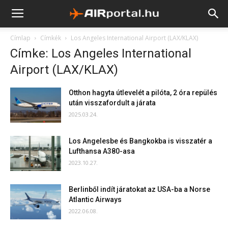
Címlap
Címkék
Los Angeles International Airport (LAX/KLAX)
Címke: Los Angeles International
Airport (LAX/KLAX)
Otthon hagyta útlevelét a pilóta, 2 óra repülés
után visszafordult a járata
2025.03.24.
Los Angelesbe és Bangkokba is visszatér a
Lufthansa A380-asa
2023.10.27.
Berlinből indít járatokat az USA-ba a Norse
Atlantic Airways
2022.06.08.