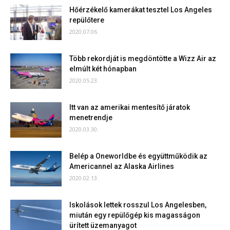
Hőérzékelő kamerákat tesztel Los Angeles
repülőtere
2020.07.06.
Több rekordját is megdöntötte a Wizz Air az
elmúlt két hónapban
2020.05.23.
Itt van az amerikai mentesítő járatok
menetrendje
2020.03.30.
Belép a Oneworldbe és együttműködik az
Americannel az Alaska Airlines
2020.02.13.
Iskolások lettek rosszul Los Angelesben,
miután egy repülőgép kis magasságon
ürített üzemanyagot