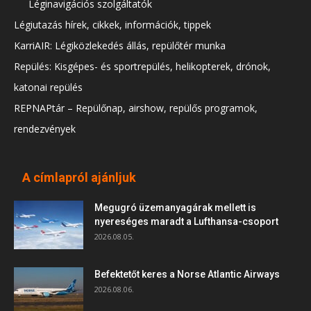
Léginavigációs szolgáltatók
Légiutazás hírek, cikkek, információk, tippek
KarriAIR: Légiközlekedés állás, repülőtér munka
Repülés: Kisgépes- és sportrepülés, helikopterek, drónok,
katonai repülés
REPNAPtár – Repülőnap, airshow, repülős programok,
rendezvények
A címlapról ajánljuk
Megugró üzemanyagárak mellett is
nyereséges maradt a Lufthansa-csoport
2026.08.05.
Befektetőt keres a Norse Atlantic Airways
2026.08.06.