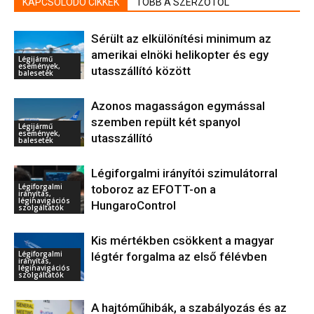
KAPCSOLÓDÓ CIKKEK
TÖBB A SZERZŐTŐL
Sérült az elkülönítési minimum az
amerikai elnöki helikopter és egy
Légijármű
események,
utasszállító között
balesetek
Azonos magasságon egymással
szemben repült két spanyol
Légijármű
események,
utasszállító
balesetek
Légiforgalmi irányítói szimulátorral
Légiforgalmi
toboroz az EFOTT-on a
irányítás,
léginavigációs
HungaroControl
szolgáltatók
Kis mértékben csökkent a magyar
Légiforgalmi
légtér forgalma az első félévben
irányítás,
léginavigációs
szolgáltatók
A hajtóműhibák, a szabályozás és az