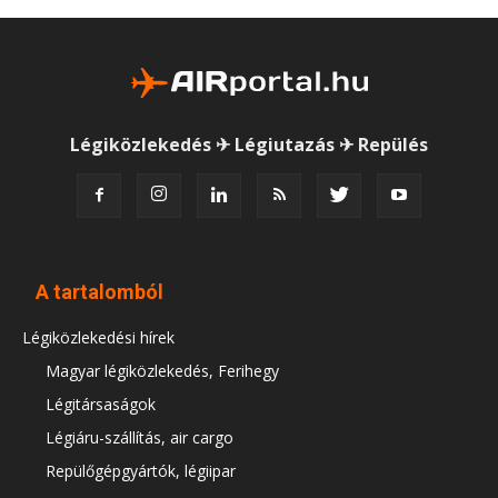
Légiközlekedés ✈ Légiutazás ✈ Repülés
A tartalomból
Légiközlekedési hírek
Magyar légiközlekedés, Ferihegy
Légitársaságok
Légiáru-szállítás, air cargo
Repülőgépgyártók, légiipar