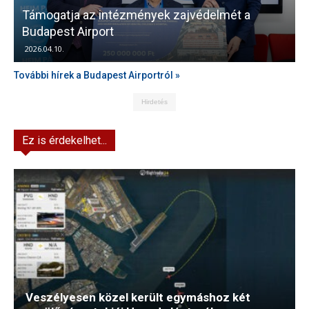
Támogatja az intézmények zajvédelmét a
V
Budapest Airport
2026.04.10.
További hírek a Budapest Airportról »
Hirdetés
Ez is érdekelhet...
Veszélyesen közel került egymáshoz két