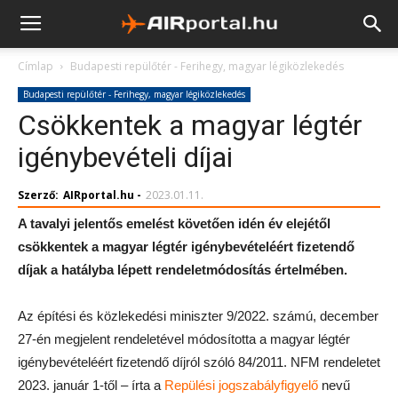
Címlap
Budapesti repülőtér - Ferihegy, magyar légiközlekedés
Budapesti repülőtér - Ferihegy, magyar légiközlekedés
Csökkentek a magyar légtér
igénybevételi díjai
Szerző:
AIRportal.hu
-
2023.01.11.
A tavalyi jelentős emelést követően idén év elejétől
csökkentek a magyar légtér igénybevételéért fizetendő
díjak a hatályba lépett rendeletmódosítás értelmében.
Az építési és közlekedési miniszter 9/2022. számú, december
27-én megjelent rendeletével módosította a magyar légtér
igénybevételéért fizetendő díjról szóló 84/2011. NFM rendeletet
2023. január 1-től – írta a
Repülési jogszabályfigyelő
nevű