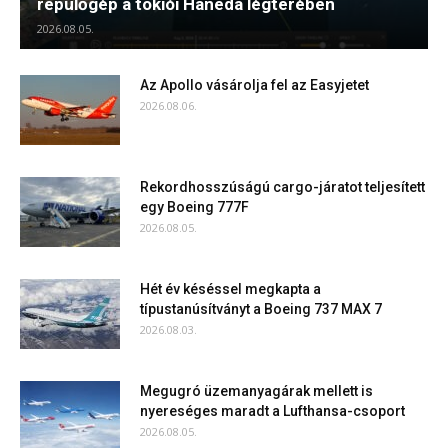
repülőgép a tokiói Haneda légterében
2026.08.05.
Az Apollo vásárolja fel az Easyjetet
2026.08.06.
Rekordhosszúságú cargo-járatot teljesített
egy Boeing 777F
2026.08.05.
Hét év késéssel megkapta a
típustanúsítványt a Boeing 737 MAX 7
2026.08.03.
Megugró üzemanyagárak mellett is
nyereséges maradt a Lufthansa-csoport
2026.08.05.