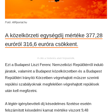
Fotó: AIRportal.hu
A közelkörzeti egységdíj mértéke 377,28
euróról 316,6 euróra csökkent.
A cikk a hirdetés alatt folytatódik.
Ezt a Budapest Liszt Ferenc Nemzetközi Repülőtérről induló
járatok, valamint a Budapest közelkörzetben és a Budapest
Repülőtéri Irányító Körzetben végrehajtott műszer szerinti
repülési szabályoknak megfelelően végrehajtott repülések
után kell megfizetni.
A légtér-igénybevételi díj késedelmes fizetése esetén
felszámított késedelmi kamat mértéke viszont 9,48