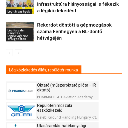
infrastruktúra hiányosságai is fékezik
a légiközlekedést
Légitársaságok
Rekordot döntött a gépmozgások
Légiforgalmi
száma Ferihegyen a BL-döntő
irányítás,
léginavigációs
hétvégéjén
szolgáltatók
Légiközlekedés állás, repülőtér munka
Oktató (műszeroktató pilóta – IR
oktató)
PHARMAFLIGHT Aviation Academy
Kft.
Repülőtéri műszaki
eszközkezelő
Celebi Ground Handling Hungary Kft.
Utasáramlás-hatékonysági