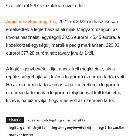
százalékról 9,97 százalékra növekedett.
Amint korábban megírtuk
, 2021-ről 2022-re drasztikusan
emelkedtek a légtérhasználati díjak Magyarországon, az
útvonalhasználati egységdíj 29,96 euróról 45,45 euróra, a
közelkörzeti egységdíj mértéke pedig markánsan, 229,93
euróról 377,28 euróra nőtt tavaly január 1-től.
A légtér-igénybevételi díjat annak kell megfizetnie, aki a
repülés végrehajtása idején a légijármű üzemben tartója volt.
Ha az üzemben tartó azonossága ismeretlen, a légijármű
üzemben tartójának a légijármű tulajdonosát kell tekintetni,
kivéve, ha bizonyítja, hogy más volt az üzemben tartó.
CÍMKÉK
közelkörzeti légiforgalmi irányítás
légiforgalmi irányítás
légtér-igénybevételi díj
légtérhasználat
magyar légtér