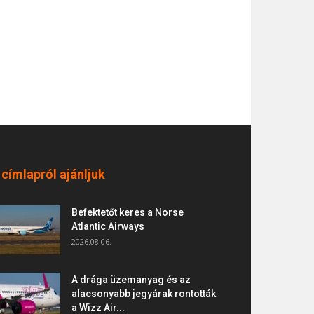
 címlapról ajánljuk
Befektetőt keres a Norse
Atlantic Airways
2026.08.06.
A drága üzemanyag és az
alacsonyabb jegyárak rontották
a Wizz Air...