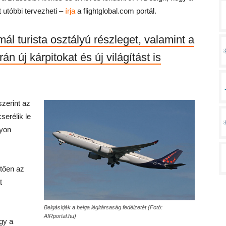
 utóbbi tervezheti –
írja
a flightglobal.com portál.
l turista osztályú részleget, valamint a
rán új kárpitokat és új világítást is
szerint az
serélik le
lyon
etően az
t
Belgásítják a belga légitársaság fedélzetét (Fotó:
AIRportal.hu)
ogy a