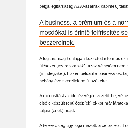
belga légitársaság A330-asainak kabinfelújítását
A business, a prémium és a normá
mosdókat is érintő felfrissítés so
beszerelnek.
A légitársaság honlapján közzétett információk 
üléseket „testre szabják”, azaz vélhetően nem c
(mindegyiket), hiszen például a business osztá
néhány éve szereltek be új székeket.
A módosítást az idei év végén vezetik be, vélh
első elkészült repülőgép(ek) ekkor már járatoka
teljesít(enek) majd.
A tervező cég úgy fogalmazott: a cél az volt, h