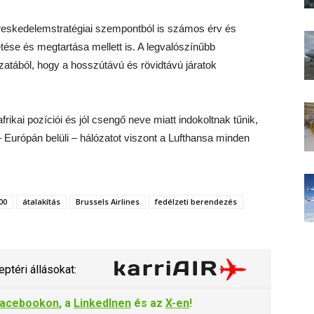
ereskedelemstratégiai szempontból is számos érv és
ése és megtartása mellett is. A legvalószínűbb
zatából, hogy a hosszútávú és rövidtávú járatok
frikai pozíciói és jól csengő neve miatt indokoltnak tűnik,
– Európán belüli – hálózatot viszont a Lufthansa minden
00
átalakítás
Brussels Airlines
fedélzeti berendezés
ptéri állásokat:
acebookon
, a
LinkedInen
és az
X-en
!