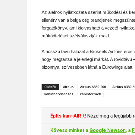
Az alelnök nyilatkozata szerint működési és k
ellenérv van a belga cég brandjének megszüntet
forgatókönyv, ami kiolvasható a vezető nyilatko
működtetését szétválasztják majd.
A hosszú távú hálózat a Brussels Airlines erős a
hogy megtartsa a jelenlegi márkát. A rövidtávú 
bizonnyal szívesebben látná a Eurowings alatt.
CÍMKÉK
Airbus
Airbus A330-200
Airbus A330-3
kabinberendezés
kabintermék
Építs karriAIR-t!
Nézd meg a legújabb re
Kövess minket a
Google Newson
, a
F