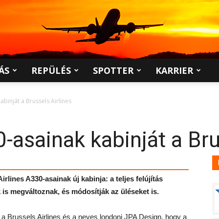
ÁS
REPÜLÉS
SPOTTER
KARRIER
abinját a Brussels Airlines
0-asainak kabinját a Bru
rlines A330-asainak új kabinja: a teljes felújítás
k is megváltoznak, és módosítják az üléseket is.
be a Brussels Airlines és a neves londoni JPA Design, hogy a