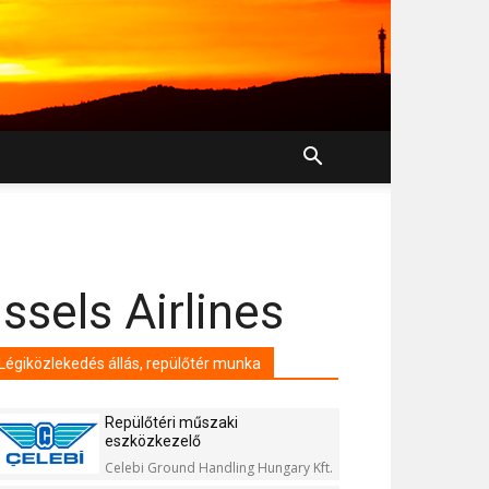
ssels Airlines
Légiközlekedés állás, repülőtér munka
Repülőtéri műszaki
eszközkezelő
Celebi Ground Handling Hungary Kft.