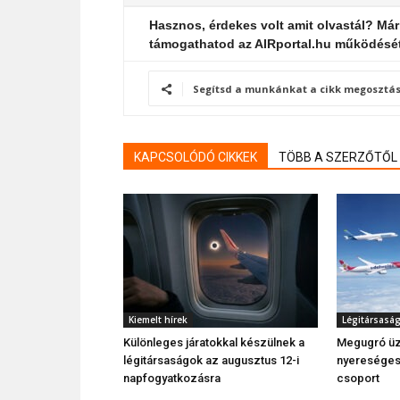
Hasznos, érdekes volt amit olvastál? Már
támogathatod az AIRportal.hu működésé
Segítsd a munkánkat a cikk megosztás
KAPCSOLÓDÓ CIKKEK
TÖBB A SZERZŐTŐL
Kiemelt hírek
Légitársasá
Különleges járatokkal készülnek a
Megugró üz
légitársaságok az augusztus 12-i
nyereséges 
napfogyatkozásra
csoport