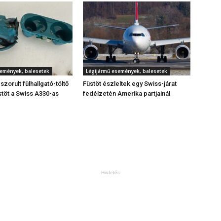
semények, balesetek
Légijármű események, balesetek
 szorult fülhallgató-töltő
Füstöt észleltek egy Swiss-járat
stöt a Swiss A330-as
fedélzetén Amerika partjainál
Hirdetés