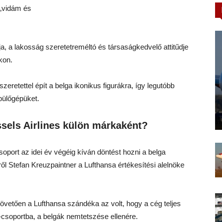
 „vidám és
ja, a lakosság szeretetreméltó és társaságkedvelő attitűdje
kon.
őszeretettel épít a belga ikonikus figurákra, így legutóbb
pülőgépüket.
els Airlines külön márkaként?
soport az idei év végéig kíván döntést hozni a belga
ről Stefan Kreuzpaintner a Lufthansa értékesítési alelnöke
 követően a Lufthansa szándéka az volt, hogy a cég teljes
csoportba, a belgák nemtetszése ellenére.