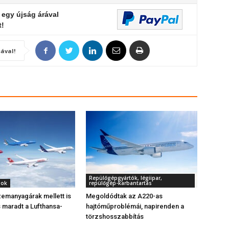
 egy újság árával
t!
ával!
Repülőgépgyártók, légiipar,
gok
repülőgép-karbantartás
emanyagárak mellett is
Megoldódtak az A220-as
maradt a Lufthansa-
hajtóműproblémái, napirenden a
törzshosszabbítás