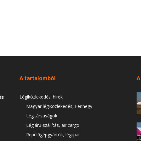
A tartalomból
A
és
Légiközlekedési hírek
Magyar légiközlekedés, Ferihegy
Légitársaságok
Légiáru-szállítás, air cargo
Repülőgépgyártók, légiipar