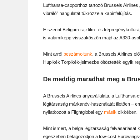
Lufthansa-csoporthoz tartozó Brussels Airlines
vibráló” hangulatát tükrözze a kabinfelújítás.
E szerint Beligum rajzfilm- és képregénykultúrá
is valamiképp visszaköszön majd az A330-aso
Mint arról
beszámoltunk
, a Brussels Airlines el
Hupikék Törpikék-jelmezbe öltöztették egyik re
De meddig maradhat meg a Bruss
A Brussels Airlines anyavállalata, a Lufthansa-c
légitársaság márkanév-használatát illetően – er
nyilatkozott a Flightglobal egy
másik
cikkében.
Mint ismert, a belga légitársaság felvásárlását
egészében betagozódjon a low-cost Eurowings-