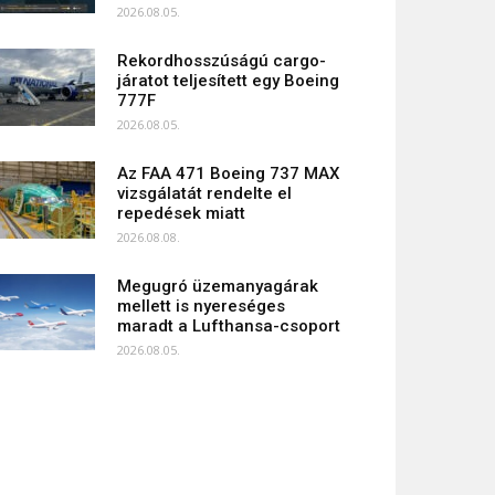
2026.08.05.
Rekordhosszúságú cargo-
járatot teljesített egy Boeing
777F
2026.08.05.
Az FAA 471 Boeing 737 MAX
vizsgálatát rendelte el
repedések miatt
2026.08.08.
Megugró üzemanyagárak
mellett is nyereséges
maradt a Lufthansa-csoport
2026.08.05.