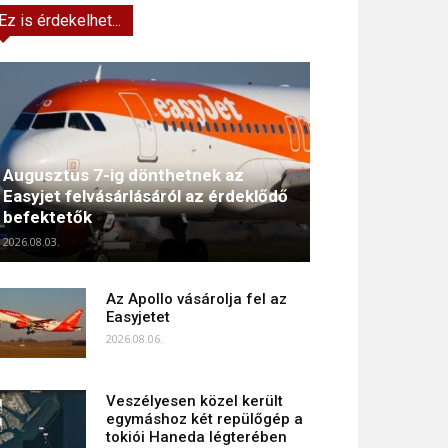
Ez is érdekelhet...
Augusztus 7-ig dönthetnek az
Easyjet felvásárlásáról az érdeklődő
befektetők
2026.08.03.
Az Apollo vásárolja fel az
Easyjetet
2026.08.06.
Veszélyesen közel került
egymáshoz két repülőgép a
tokiói Haneda légterében