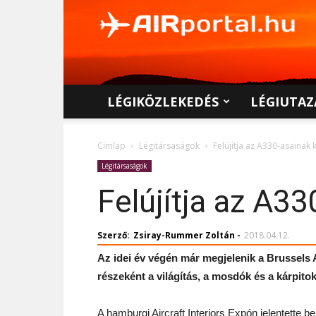
AIRportal.hu
LÉGIKÖZLEKEDÉS
LÉGIUTAZ
Címlap
Légitársaságok
Felújítja az A330-asainak k
Légitársaságok
Felújítja az A33
Szerző:
Zsiray-Rummer Zoltán
-
2018.04.12.
Az idei év végén már megjelenik a Brussels Ai
részeként a világítás, a mosdók és a kárpito
A hamburgi Aircraft Interiors Expón jelentette 