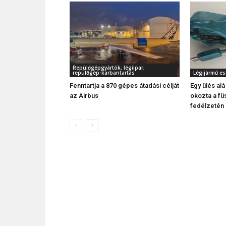
Repülőgépgyártók, légiipar,
repülőgép-karbantartás
Légijármű e
Fenntartja a 870 gépes átadási célját
Egy ülés alá
az Airbus
okozta a fü
fedélzetén