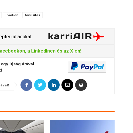
Eviation
tanúsítás
ptéri állásokat:
acebookon
, a
LinkedInen
és az
X-en
!
 egy újság árával
t!
ával!