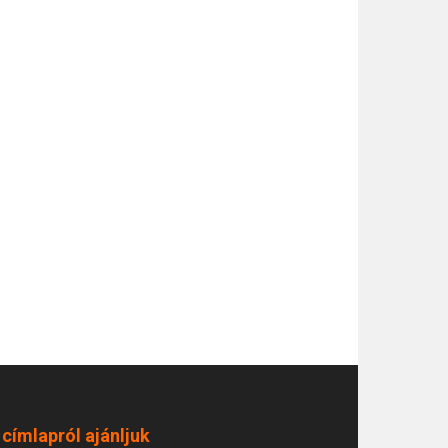
 címlapról ajánljuk