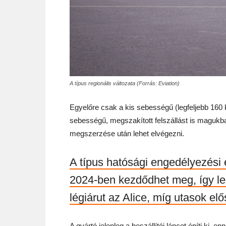
A típus regionális változata (Forrás: Eviation)
Egyelőre csak a kis sebességű (legfeljebb 160 k
sebességű, megszakított felszállást is magukb
megszerzése után lehet elvégezni.
A típus hatósági engedélyezési 
2024-ben kezdődhet meg, így le
légiárut az Alice, míg utasok e
A gyártó jelenleg a beszállítói láncot építi ki, 