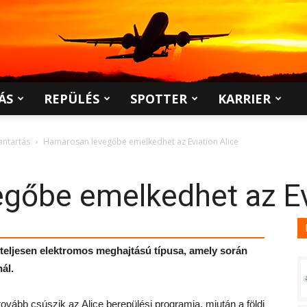
ÁS
REPÜLÉS
SPOTTER
KARRIER
antartás
Hamarosan levegőbe emelkedhet az Eviation Alice
gőbe emelkedhet az Evi
on teljesen elektromos meghajtású típusa, amely során
ál.
ovább csúszik az Alice berepülési programja, miután a földi