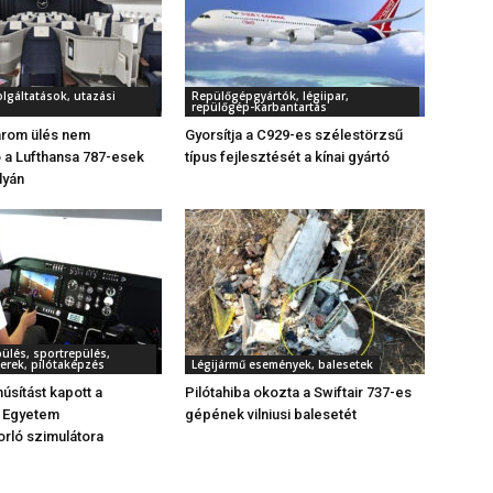
olgáltatások, utazási
Repülőgépgyártók, légiipar,
repülőgép-karbantartás
árom ülés nem
Gyorsítja a C929-es szélestörzsű
 a Lufthansa 787-esek
típus fejlesztését a kínai gyártó
lyán
ülés, sportrepülés,
erek, pilótaképzés
Légijármű események, balesetek
úsítást kapott a
Pilótahiba okozta a Swiftair 737-es
i Egyetem
gépének vilniusi balesetét
orló szimulátora