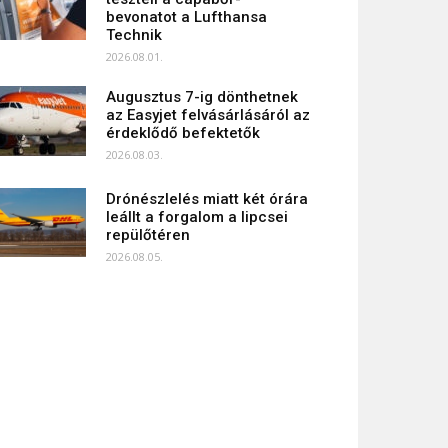
bevonatot a Lufthansa
Technik
2026.08.01.
Augusztus 7-ig dönthetnek
az Easyjet felvásárlásáról az
érdeklődő befektetők
2026.08.03.
Drónészlelés miatt két órára
leállt a forgalom a lipcsei
repülőtéren
2026.08.05.