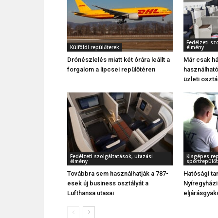
Fedélzeti sz
Külföldi repülőterek
élmény
Drónészlelés miatt két órára leállt a
Már csak h
forgalom a lipcsei repülőtéren
használható
üzleti osztá
Fedélzeti szolgáltatások, utazási
Kisgépes rep
élmény
sportrepülőt
Továbbra sem használhatják a 787-
Hatósági tan
esek új business osztályát a
Nyíregyház
Lufthansa utasai
eljárásgyak