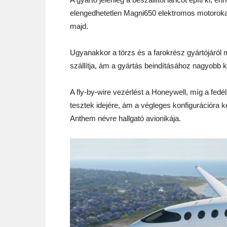
elengedhetetlen Magni650 elektromos motorokat
majd.
Ugyanakkor a törzs és a farokrész gyártójáról m
szállítja, ám a gyártás beindításához nagyobb
A fly-by-wire vezérlést a Honeywell, míg a fedél
tesztek idejére, ám a végleges konfigurációra k
Anthem névre hallgató avionikája.