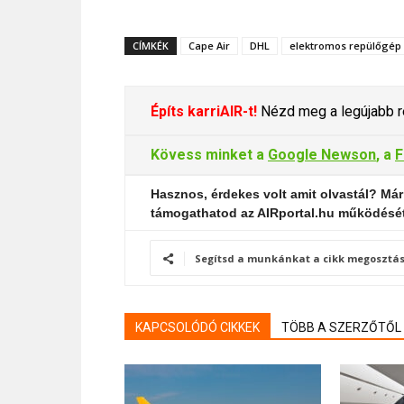
CÍMKÉK
Cape Air
DHL
elektromos repülőgép
Építs karriAIR-t!
Nézd meg a legújabb re
Kövess minket a
Google Newson
, a
F
Hasznos, érdekes volt amit olvastál? Már
támogathatod az AIRportal.hu működésé
Segítsd a munkánkat a cikk megosztás
KAPCSOLÓDÓ CIKKEK
TÖBB A SZERZŐTŐL