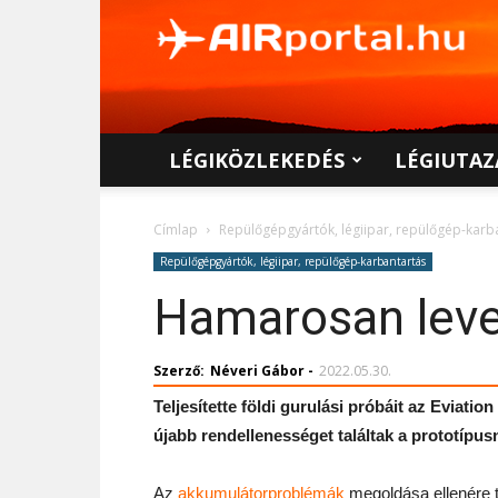
AIRportal.hu
LÉGIKÖZLEKEDÉS
LÉGIUTAZ
Címlap
Repülőgépgyártók, légiipar, repülőgép-karb
Repülőgépgyártók, légiipar, repülőgép-karbantartás
Hamarosan leve
Szerző:
Néveri Gábor
-
2022.05.30.
Teljesítette földi gurulási próbáit az Eviati
újabb rendellenességet találtak a prototípusn
Az
akkumulátorproblémák
megoldása ellenére t