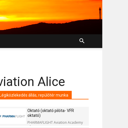
ation Alice
Légiközlekedés állás, repülőtér munka
Oktató (oktató pilóta- VFR
oktató)
PHARMAFLIGHT Aviation Academy
Kft.