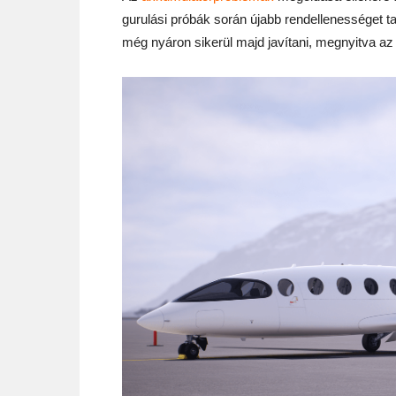
gurulási próbák során újabb rendellenességet ta
még nyáron sikerül majd javítani, megnyitva az u