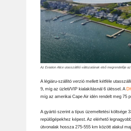
Az Eviation Alice utasszállító változatának első megrendelője az
A légiáru-szállító verzió mellett kétféle utasszál
9, míg az üzleti/VIP kialakításnál 6 üléssel. A
DH
míg az amerikai Cape Air idén rendelt meg 75 pé
A gyártó szerint a típus üzemeltetési költsége
repülőgépekhez képest. Az elérhető legnagyobb
útvonalak hossza 275-555 km között alakul ma