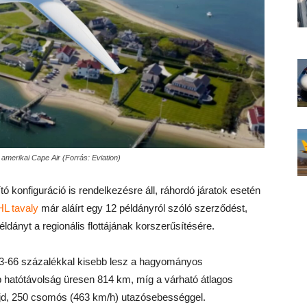
 amerikai Cape Air (Forrás: Eviation)
lító konfiguráció is rendelkezésre áll, ráhordó járatok esetén
L tavaly
már aláírt egy 12 példányról szóló szerződést,
ldányt a regionális flottájának korszerűsítésére.
 33-66 százalékkal kisebb lesz a hagyományos
 hatótávolság üresen 814 km, míg a várható átlagos
jd, 250 csomós (463 km/h) utazósebességgel.