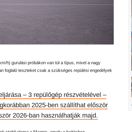
m/h) gurulási próbákon van túl a típus, mivel a nagy
an foglaló teszteket csak a szükséges repülési engedélyek
eljárása – 3 repülőgép részvételével –
gkorábban 2025-ben szállíthat először
lőször 2026-ban használhatják majd.
ennek stabil eleme a Magnix, amely a hajtáshoz