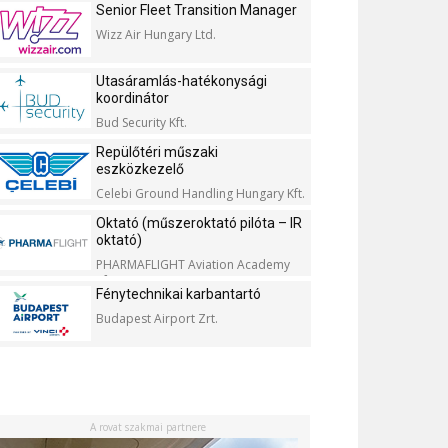
Senior Fleet Transition Manager
Wizz Air Hungary Ltd.
Utasáramlás-hatékonysági
koordinátor
Bud Security Kft.
Repülőtéri műszaki
eszközkezelő
Celebi Ground Handling Hungary Kft.
Oktató (műszeroktató pilóta – IR
oktató)
PHARMAFLIGHT Aviation Academy
Kft.
Fénytechnikai karbantartó
Budapest Airport Zrt.
A rovat szakmai partnere