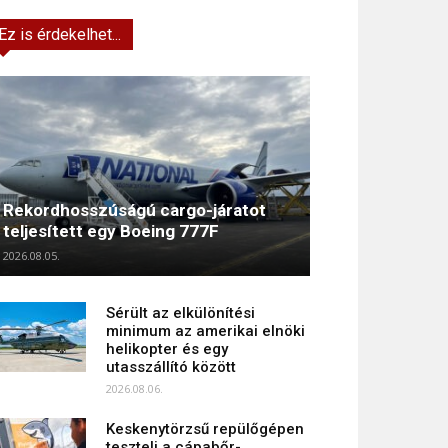
Ez is érdekelhet...
Rekordhosszúságú cargo-járatot
teljesített egy Boeing 777F
2026.08.05.
Sérült az elkülönítési
minimum az amerikai elnöki
helikopter és egy
utasszállító között
2026.08.06.
Keskenytörzsű repülőgépen
teszteli a cápabőr-