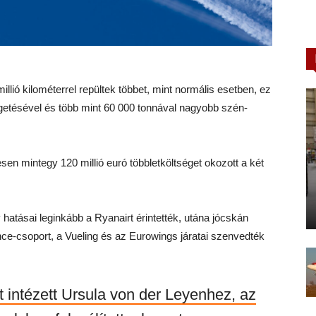
illió kilométerrel repültek többet, mint normális esetben, ez
etésével és több mint 60 000 tonnával nagyobb szén-
sen mintegy 120 millió euró többletköltséget okozott a két
v hatásai leginkább a Ryanairt érintették, utána jócskán
ce-csoport, a Vueling és az Eurowings járatai szenvedték
et intézett Ursula von der Leyenhez, az