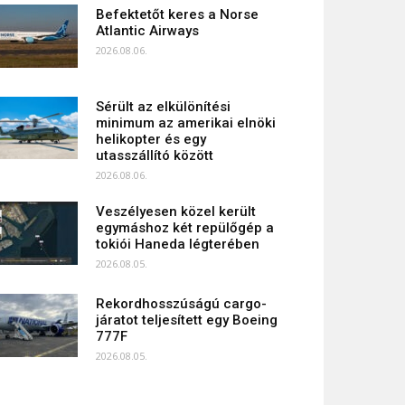
Befektetőt keres a Norse
Atlantic Airways
2026.08.06.
Sérült az elkülönítési
minimum az amerikai elnöki
helikopter és egy
utasszállító között
2026.08.06.
Veszélyesen közel került
egymáshoz két repülőgép a
tokiói Haneda légterében
2026.08.05.
Rekordhosszúságú cargo-
járatot teljesített egy Boeing
777F
2026.08.05.