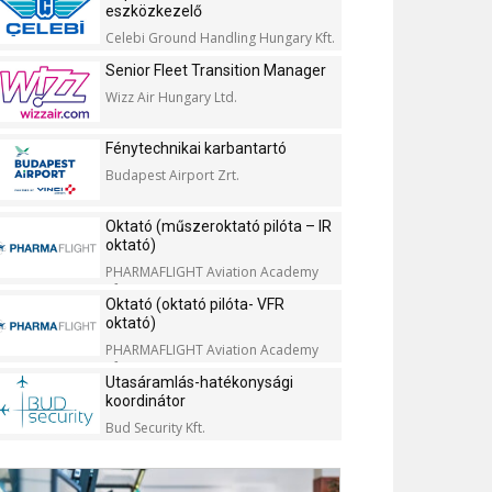
eszközkezelő
Celebi Ground Handling Hungary Kft.
Senior Fleet Transition Manager
Wizz Air Hungary Ltd.
Fénytechnikai karbantartó
Budapest Airport Zrt.
Oktató (műszeroktató pilóta – IR
oktató)
PHARMAFLIGHT Aviation Academy
Kft.
Oktató (oktató pilóta- VFR
oktató)
PHARMAFLIGHT Aviation Academy
Kft.
Utasáramlás-hatékonysági
koordinátor
Bud Security Kft.