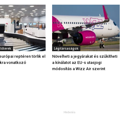
ülőterek
Légitársaságok
urópai reptéren törlik el
Növelheti a jegyárakat és szűkítheti
okra vonatkozó
a kínálatot az EU-s utasjogi
módosítás a Wizz Air szerint
Hirdetés