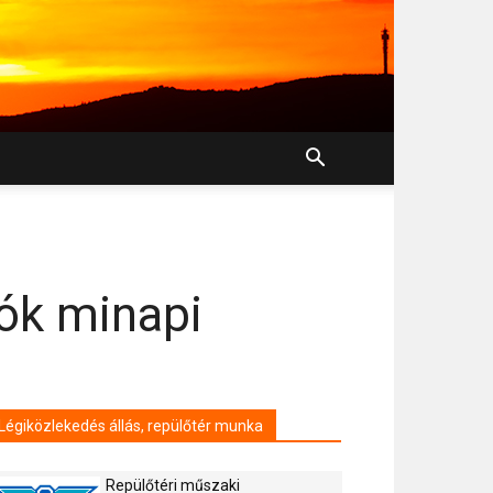
tók minapi
Légiközlekedés állás, repülőtér munka
Repülőtéri műszaki