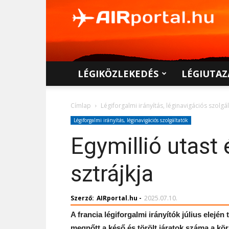
AIRportal.hu
LÉGIKÖZLEKEDÉS
LÉGIUTAZ
Címlap
Légiforgalmi irányítás, léginavigációs szolgá
Légiforgalmi irányítás, léginavigációs szolgáltatók
Egymillió utast 
sztrájkja
Szerző:
AIRportal.hu
-
2025.07.10.
A francia légiforgalmi irányítók július elejé
megnőtt a késő és törölt járatok száma a kö