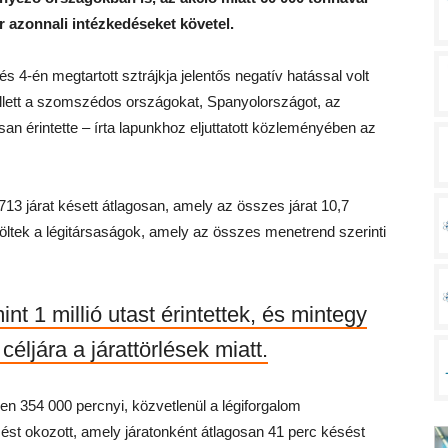
r azonnali intézkedéseket követel.
 és 4-én megtartott sztrájkja jelentős negatív hatással volt
llett a szomszédos országokat, Spanyolországot, az
an érintette – írta lapunkhoz eljuttatott közleményében az
13 járat késett átlagosan, amely az összes járat 10,7
öröltek a légitársaságok, amely az összes menetrend szerinti
t 1 millió utast érintettek, és mintegy
céljára a járattörlések miatt.
sen 354 000 percnyi, közvetlenül a légiforgalom
t okozott, amely járatonként átlagosan 41 perc késést