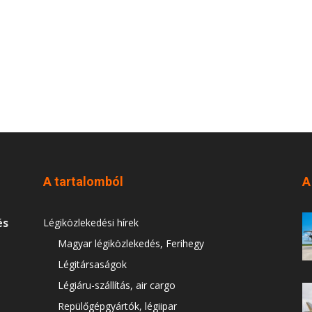
A tartalomból
A
és
Légiközlekedési hírek
Magyar légiközlekedés, Ferihegy
Légitársaságok
Légiáru-szállítás, air cargo
Repülőgépgyártók, légiipar