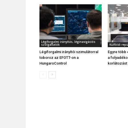
Légiforgalmi irányítás, léginavigációs
szolgáltatók
Külföldi rep
Légiforgalmi irányítói szimulátorral
Egyre több e
toboroz az EFOTT-on a
a folyadék
HungaroControl
korlátozást