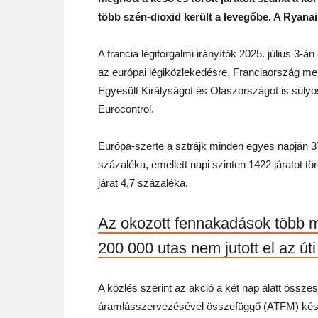
több szén-dioxid került a levegőbe. A Ryanai
A francia légiforgalmi irányítók 2025. július 3-án
az európai légiközlekedésre, Franciaország me
Egyesült Királyságot és Olaszországot is súlyos
Eurocontrol.
Európa-szerte a sztrájk minden egyes napján 37
százaléka, emellett napi szinten 1422 járatot t
járat 4,7 százaléka.
Az okozott fennakadások több min
200 000 utas nem jutott el az úti 
A közlés szerint az akció a két nap alatt össze
áramlásszervezésével összefüggő (ATFM) késés