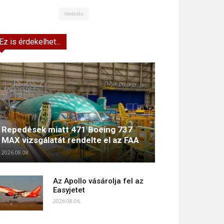
Hirdetés
Ez is érdekelhet...
Repedések miatt 471 Boeing 737
MAX vizsgálatát rendelte el az FAA
2026.08.08.
Az Apollo vásárolja fel az
Easyjetet
2026.08.06.