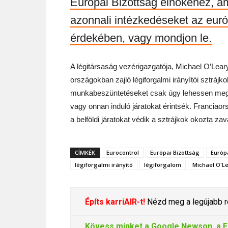
Európai Bizottság elnökéhez, am
azonnali intézkedéseket az eur
érdekében, vagy mondjon le.
A légitársaság vezérigazgatója, Michael O’Lear
országokban zajló légiforgalmi irányítói sztrájk
munkabeszüntetéseket csak úgy lehessen megsz
vagy onnan induló járatokat érintsék. Franciao
a belföldi járatokat védik a sztrájkok okozta z
CÍMKÉK
Eurocontrol
Európai Bizottság
Európ
légiforgalmi irányító
légiforgalom
Michael O'L
Építs karriAIR-t!
Nézd meg a legújabb re
Kövess minket a
Google Newson
, a
F