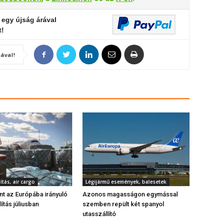
 egy újság árával
t!
ával!
ítás, air cargo
Légijármű események, balesetek
ant az Európába irányuló
Azonos magasságon egymással
lítás júliusban
szemben repült két spanyol
utasszállító