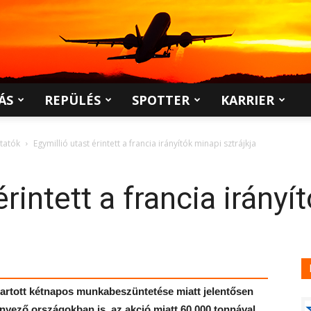
ÁS
REPÜLÉS
SPOTTER
KARRIER
ltatók
Egymillió utast érintett a francia irányítók minapi sztrájkja
érintett a francia irányí
n tartott kétnapos munkabeszüntetése miatt jelentősen
rnyező országokban is, az akció miatt 60 000 tonnával