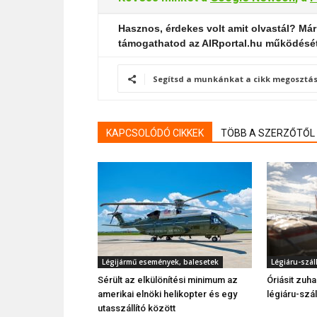
Hasznos, érdekes volt amit olvastál? Már
támogathatod az AIRportal.hu működésé
Segítsd a munkánkat a cikk megosztás
KAPCSOLÓDÓ CIKKEK
TÖBB A SZERZŐTŐL
Légijármű események, balesetek
Légiáru-száll
Sérült az elkülönítési minimum az
Óriásit zuh
amerikai elnöki helikopter és egy
légiáru-szál
utasszállító között