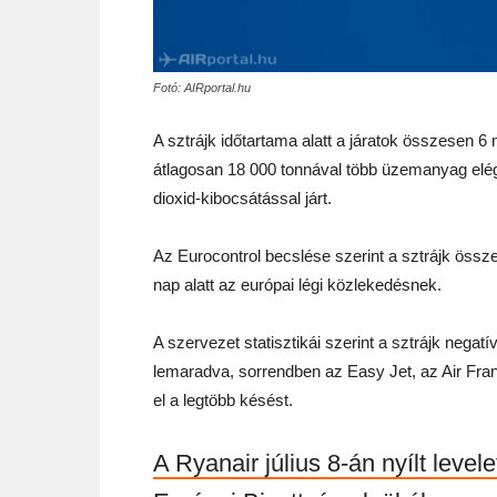
Fotó: AIRportal.hu
A sztrájk időtartama alatt a járatok összesen 6 m
átlagosan 18 000 tonnával több üzemanyag elég
dioxid-kibocsátással járt.
Az Eurocontrol becslése szerint a sztrájk össze
nap alatt az európai légi közlekedésnek.
A szervezet statisztikái szerint a sztrájk negatí
lemaradva, sorrendben az Easy Jet, az Air Fran
el a legtöbb késést.
A Ryanair július 8-án nyílt level