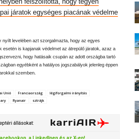
elyben felszólította, hogy tegyen
ópai járatok egységes piacának védelme
y nyílt levelében azt szorgalmazta, hogy az egyes
ok esetén is kapjanak védelmet az átrepülő járatok, azaz a
ervezni, hogy hatásaik csupán az adott országba tartó
rszágban egyébként a hatályos jogszabályok jelenleg éppen
avarokkal szemben.
ai Unió
Franciaország
légiforgalmi irányítás
eary
Ryanair
sztrájk
ptéri állásokat:
acebookon
, a
LinkedInen
és az
X-en
!