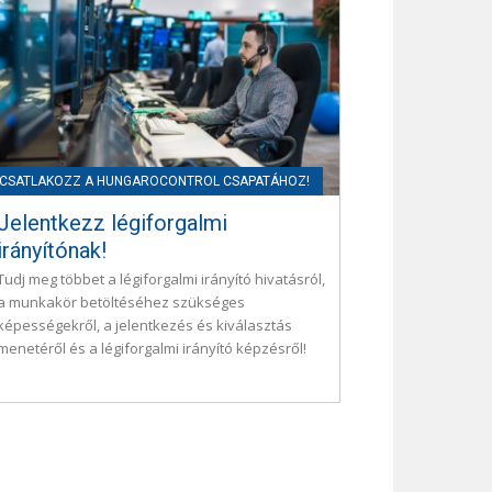
Jelentkezz légiforgalmi
irányítónak!
Tudj meg többet a légiforgalmi irányító hivatásról,
a munkakör betöltéséhez szükséges
képességekről, a jelentkezés és kiválasztás
menetéről és a légiforgalmi irányító képzésről!