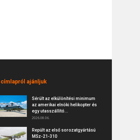
 címlapról ajánljuk
Sérült az elkülönítési minimum
az amerikai elnöki helikopter és
egy utasszállító...
2026.08.06.
Repült az első sorozatgyártású
MSz-21-310