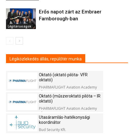
Erős napot zárt az Embraer
Farnborough-ban
Légitársaságok
Légiközlekedés állás, repülőtér munka
Oktató (oktató pilóta- VFR
oktató)
PHARMAFLIGHT Aviation Academy
Kft.
Oktató (műszeroktató pilóta – IR
oktató)
PHARMAFLIGHT Aviation Academy
Kft.
Utasáramlás-hatékonysági
koordinátor
Bud Security Kft.