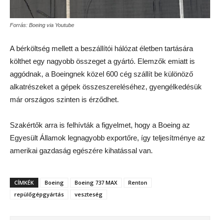
Forrás: Boeing via Youtube
A bérköltség mellett a beszállítói hálózat életben tartására
költhet egy nagyobb összeget a gyártó. Elemzők emiatt is
aggódnak, a Boeingnek közel 600 cég szállít be különöző
alkatrészeket a gépek összeszereléséhez, gyengélkedésük
már országos szinten is érződhet.
Szakértők arra is felhívták a figyelmet, hogy a Boeing az
Egyesült Államok legnagyobb exportőre, így teljesítménye az
amerikai gazdaság egészére kihatással van.
CÍMKÉK
Boeing
Boeing 737 MAX
Renton
repülőgépgyártás
veszteség