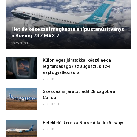
Hét év késéssel megkapta a típustanúsítványt
a Boeing 737 MAX 7
2026.08.03.
Különleges járatokkal készülnek a
légitársaságok az augusztus 12-i
napfogyatkozásra
2026.08.06.
Szezonális járatot indít Chicagóba a
Condor
2026.07.31.
Befektetőt keres a Norse Atlantic Airways
2026.08.06.