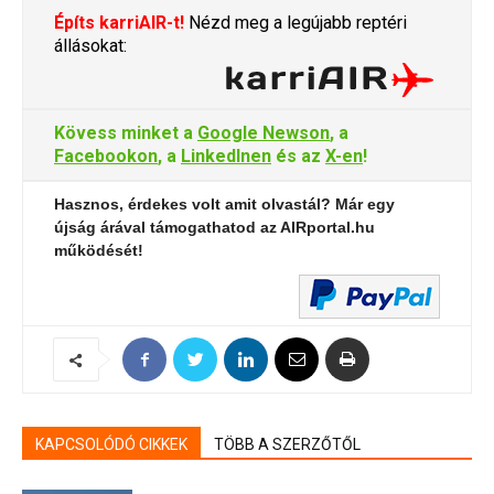
Építs karriAIR-t!
Nézd meg a legújabb reptéri
állásokat:
Kövess minket a
Google Newson
, a
Facebookon
, a
LinkedInen
és az
X-en
!
Hasznos, érdekes volt amit olvastál? Már egy
újság árával támogathatod az AIRportal.hu
működését!
KAPCSOLÓDÓ CIKKEK
TÖBB A SZERZŐTŐL