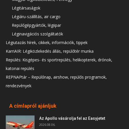
Légitársaságok
Légiáru-szállítás, air cargo
Repülőgépgyártók, légiipar
Léginavigációs szolgáltatók
Légiutazás hírek, cikkek, információk, tippek
KarriAIR: Légiközlekedés állás, repülőtér munka
Repülés: Kisgépes- és sportrepülés, helikopterek, drónok,
katonai repülés
REPNAPtár – Repülőnap, airshow, repülős programok,
rendezvények
A címlapról ajánljuk
Az Apollo vásárolja fel az Easyjetet
2026.08.06.