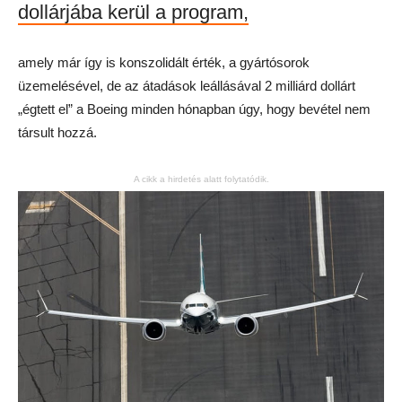
dollárjába kerül a program,
amely már így is konszolidált érték, a gyártósorok
üzemelésével, de az átadások leállásával 2 milliárd dollárt
„égtett el” a Boeing minden hónapban úgy, hogy bevétel nem
társult hozzá.
A cikk a hirdetés alatt folytatódik.