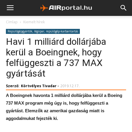
Címlap
Kiemelt hírek
Repülőgépgyártók, légiipar, repülőgép-karbantartás
Havi 1 milliárd dollárjába
kerül a Boeingnek, hogy
felfüggeszti a 737 MAX
gyártását
Szerző:
Körtvélyes Tivadar
-
2019.12.17.
A Boeingnek havonta 1 milliárd dollárjába kerül a Boeing
737 MAX program még úgy is, hogy felfüggeszti a
gyártást. Elemzők az amerikai gazdaság miatt is
aggodalmukat fejezték ki.