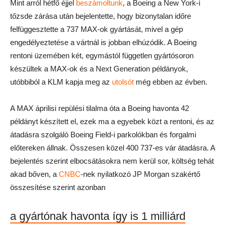
Mint arról hétfő éjjel
beszámoltunk
, a Boeing a New York-i
tőzsde zárása után bejelentette, hogy bizonytalan időre
felfüggesztette a 737 MAX-ok gyártását, mivel a gép
engedélyeztetése a vártnál is jobban elhúzódik. A Boeing
rentoni üzemében két, egymástól független gyártósoron
készültek a MAX-ok és a Next Generation példányok,
utóbbiból a KLM kapja meg az
utolsót
még ebben az évben.
A MAX áprilisi repülési tilalma óta a Boeing havonta 42
példányt készített el, ezek ma a egyebek közt a rentoni, és az
átadásra szolgáló Boeing Field-i parkolókban és forgalmi
előtereken állnak. Összesen közel 400 737-es vár átadásra. A
bejelentés szerint elbocsátásokra nem kerül sor, költség tehát
akad bőven, a
CNBC
-nek nyilatkozó JP Morgan szakértő
összesítése szerint azonban
a gyártónak havonta így is 1 milliárd