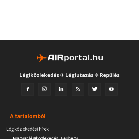
Légiközlekedés ✈ Légiutazás ✈ Repülés
A tartalomból
Légiközlekedési hírek
Magyar légiközlekedés, Ferihegy