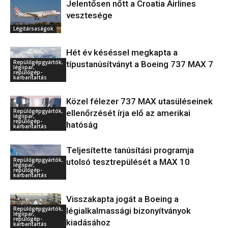
Jelentősen nőtt a Croatia Airlines
vesztesége
Légitársaságok
Hét év késéssel megkapta a
Repülőgépgyártók,
típustanúsítványt a Boeing 737 MAX 7
légiipar,
repülőgép-
karbantartás
Közel félezer 737 MAX utasüléseinek
Repülőgépgyártók,
ellenőrzését írja elő az amerikai
légiipar,
repülőgép-
hatóság
karbantartás
Teljesítette tanúsítási programja
Repülőgépgyártók,
utolsó tesztrepülését a MAX 10
légiipar,
repülőgép-
karbantartás
Visszakapta jogát a Boeing a
Repülőgépgyártók,
légialkalmassági bizonyítványok
légiipar,
repülőgép-
kiadásához
karbantartás