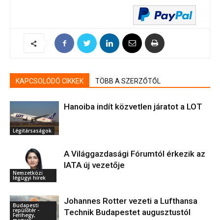
KAPCSOLÓDÓ CIKKEK
TÖBB A SZERZŐTŐL
Hanoiba indít közvetlen járatot a LOT
Légitársaságok
A Világgazdasági Fórumtól érkezik az
IATA új vezetője
Nemzetközi
légügyi hírek
Johannes Rotter vezeti a Lufthansa
Budapesti
repülőtér -
Technik Budapestet augusztustól
Ferihegy,
magyar