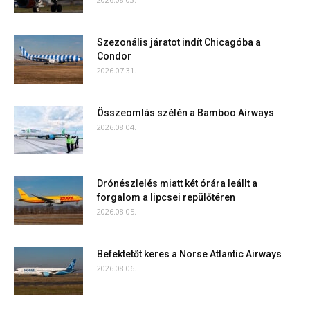
Szezonális járatot indít Chicagóba a
Condor
2026.07.31.
Összeomlás szélén a Bamboo Airways
2026.08.04.
Drónészlelés miatt két órára leállt a
forgalom a lipcsei repülőtéren
2026.08.05.
Befektetőt keres a Norse Atlantic Airways
2026.08.06.