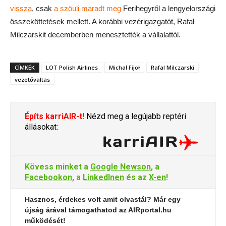
vissza
, csak
a szöuli maradt meg
Ferihegyről a lengyelországi
összeköttetések mellett. A korábbi vezérigazgatót, Rafał
Milczarskit decemberben menesztették a vállalattól.
CÍMKÉK
LOT Polish Airlines
Michał Fijoł
Rafal Milczarski
vezetőváltás
Építs karriAIR-t!
Nézd meg a legújabb reptéri
állásokat:
Kövess minket a
Google Newson
, a
Facebookon
, a
LinkedInen
és az
X-en
!
Hasznos, érdekes volt amit olvastál? Már egy
újság árával támogathatod az AIRportal.hu
működését!