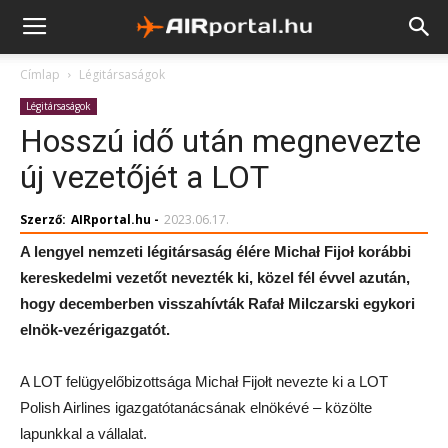
Címlap
Légitársaságok
Légitársaságok
Hosszú idő után megnevezte
új vezetőjét a LOT
Szerző:
AIRportal.hu
-
2023.06.17.
A lengyel nemzeti légitársaság élére Michał Fijoł korábbi
kereskedelmi vezetőt nevezték ki, közel fél évvel azután,
hogy decemberben visszahívták Rafał Milczarski egykori
elnök-vezérigazgatót.
A LOT felügyelőbizottsága Michał Fijołt nevezte ki a LOT
Polish Airlines igazgatótanácsának elnökévé – közölte
lapunkkal a vállalat.