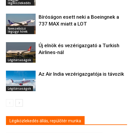
légiközlekedés
Bíróságon esett neki a Boeingnek a
737 MAX miatt a LOT
Nemzetközi
légügyi hírek
Új elnök és vezérigazgató a Turkish
Airlines-nál
Légitársaságok
Az Air India vezérigazgatója is távozik
Légitársaságok
Légiközlekedés állás, repülőtér munka