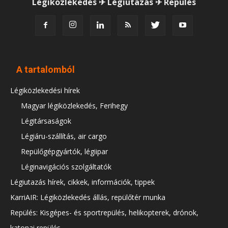
Légiközlekedés ✈ Légiutazás ✈ Repülés
A tartalomból
Légiközlekedési hírek
Magyar légiközlekedés, Ferihegy
Légitársaságok
Légiáru-szállítás, air cargo
Repülőgépgyártók, légiipar
Léginavigációs szolgáltatók
Légiutazás hírek, cikkek, információk, tippek
KarriAIR: Légiközlekedés állás, repülőtér munka
Repülés: Kisgépes- és sportrepülés, helikopterek, drónok,
katonai repülés