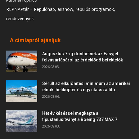
REPNAPtár – Repülőnap, airshow, repülős programok,
rendezvények
A címlapról ajánljuk
Augusztus 7-ig dönthetnek az Easyjet
felvásárlásáról az érdeklődő befektetők
2026.08.03.
Sérült az elkülönítési minimum az amerikai
elnöki helikopter és egy utasszállító...
2026.08.06.
Hét év késéssel megkapta a
típustanúsítványt a Boeing 737 MAX 7
2026.08.03.