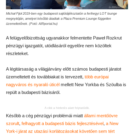
Michał Fijoł 2019-ben egy budapesti sajtótájékoztatón a ferihegyi LOT lounge
megnyitóján, amelyet később átadtak a Plaza Premium Lounge független
üzemeltetőnek. (Fotó: AIRportal.hu)
A felügyelőbizottság ugyanakkor felmentette Paweł Rozkrut
pénzügyi igazgatót, utódlásáról egyelőre nem közöltek
részleteket.
A légitársaság a világjárvány előtt számos budapesti járatot
üzemeltetett és továbbiakat is tervezett,
több európai
nagyváros és nyaraló úticél
mellett New Yorkba és Szöulba is
repült a budapesti bázisáról.
A cikk a hirdetés alatt folytatódik.
Később a cég pénzügyi problémái miatt
állami mentőövre
szorult
,
felhagyott a budapesti bázis fejlesztésével
,
a New
York-i járat az utazási korlátozásokat követően sem tért