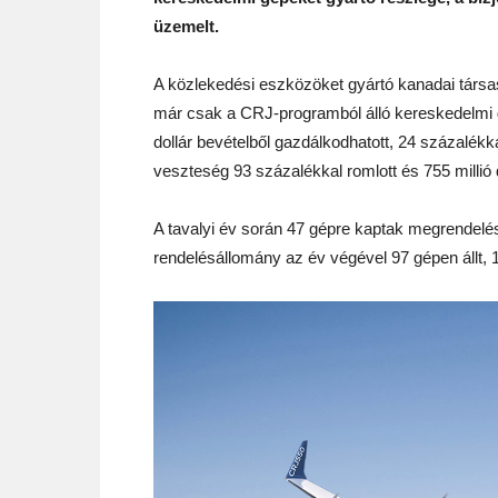
üzemelt.
A közlekedési eszközöket gyártó kanadai társa
már csak a CRJ-programból álló kereskedelmi gé
dollár bevételből gazdálkodhatott, 24 százalék
veszteség 93 százalékkal romlott és 755 millió dol
A tavalyi év során 47 gépre kaptak megrendelé
rendelésállomány az év végével 97 gépen állt,