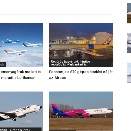
Repülőgépgyártók, légiipar,
gok
repülőgép-karbantartás
emanyagárak mellett is
Fenntartja a 870 gépes átadási célját
maradt a Lufthansa-
az Airbus
gók - airshow infók,