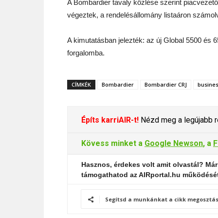
A Bombardier tavaly közlése szerint piacvezet
végeztek, a rendelésállomány listaáron számolva 
A kimutatásban jelezték: az új Global 5500 és 
forgalomba.
CÍMKÉK
Bombardier
Bombardier CRJ
busines
Építs karriAIR-t!
Nézd meg a legújabb re
Kövess minket a
Google Newson
, a
F
Hasznos, érdekes volt amit olvastál? Már
támogathatod az AIRportal.hu működésé
Segítsd a munkánkat a cikk megosztás