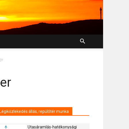
ge
er
Légiközlekedés állás, repülőtér munka
Utasáramlás-hatékonysági