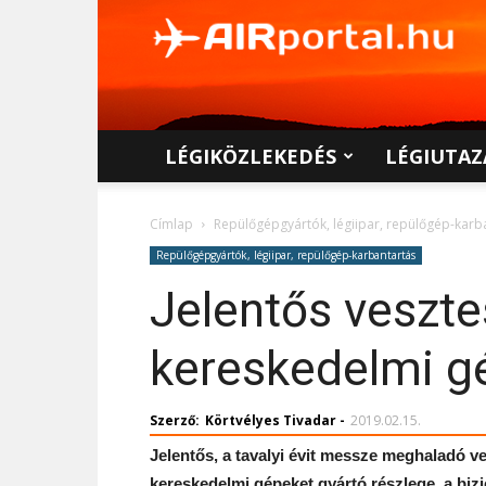
AIRportal.hu
LÉGIKÖZLEKEDÉS
LÉGIUTAZ
Címlap
Repülőgépgyártók, légiipar, repülőgép-karb
Repülőgépgyártók, légiipar, repülőgép-karbantartás
Jelentős veszte
kereskedelmi g
Szerző:
Körtvélyes Tivadar
-
2019.02.15.
Jelentős, a tavalyi évit messze meghaladó v
kereskedelmi gépeket gyártó részlege, a biz