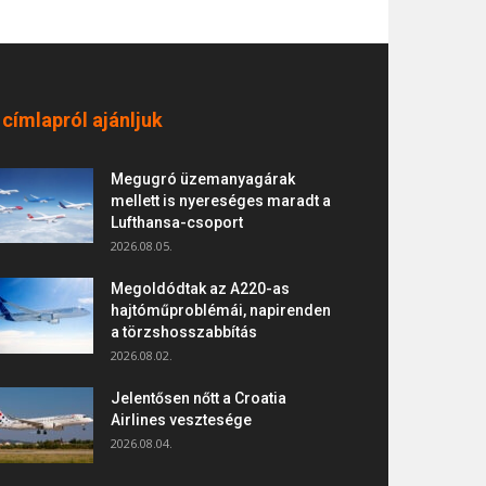
 címlapról ajánljuk
Megugró üzemanyagárak
mellett is nyereséges maradt a
Lufthansa-csoport
2026.08.05.
Megoldódtak az A220-as
hajtóműproblémái, napirenden
a törzshosszabbítás
2026.08.02.
Jelentősen nőtt a Croatia
Airlines vesztesége
2026.08.04.