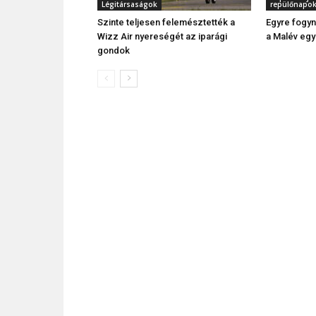
Légitársaságok
repülőnapok
Szinte teljesen felemésztették a
Egyre fogyn
Wizz Air nyereségét az iparági
a Malév egy
gondok