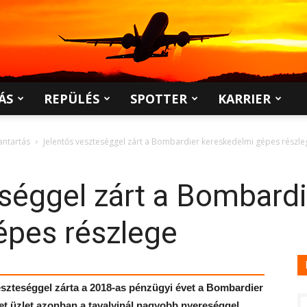
ÁS
REPÜLÉS
SPOTTER
KARRIER
antartás
Jelentős veszteséggel zárt a Bombardier kereskedelmi gépes részle
séggel zárt a Bombardi
épes részlege
eszteséggel zárta a 2018-as pénzügyi évet a Bombardier
jet üzlet azonban a tavalyinál nagyobb nyereséggel