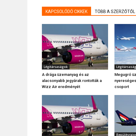
KAPCSOLÓDÓ CIKKEK
TÖBB A SZERZŐTŐL
Légitársaságok
Légitársasá
A drága üzemanyag és az
Megugró üz
alacsonyabb jegyárak rontották a
nyereséges 
Wizz Air eredményét
csoport
Repülésrajon