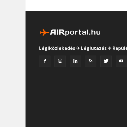
Légiközlekedés ✈ Légiutazás ✈ Repül