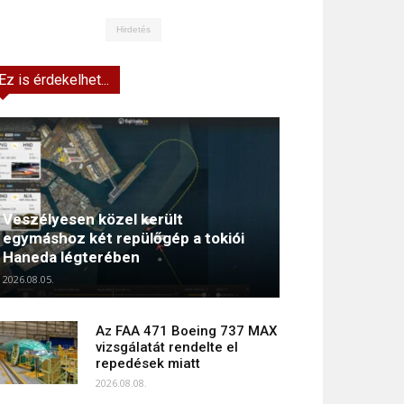
Hirdetés
Ez is érdekelhet...
Veszélyesen közel került
egymáshoz két repülőgép a tokiói
Haneda légterében
2026.08.05.
Az FAA 471 Boeing 737 MAX
vizsgálatát rendelte el
repedések miatt
2026.08.08.