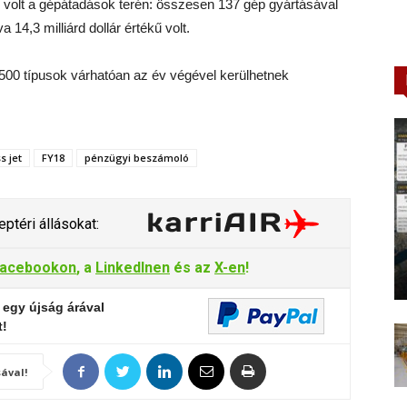
ő volt a gépátadások terén: összesen 137 gép gyártásával
14,3 milliárd dollár értékű volt.
6500 típusok várhatóan az év végével kerülhetnek
s jet
FY18
pénzügyi beszámoló
ptéri állásokat:
acebookon
, a
LinkedInen
és az
X-en
!
 egy újság árával
t!
ával!