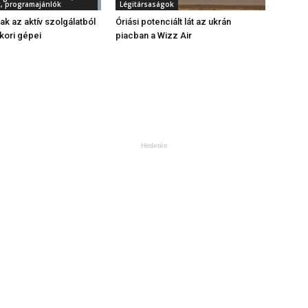
, programajánlók
Légitársaságok
ak az aktív szolgálatból
Óriási potenciált lát az ukrán
kori gépei
piacban a Wizz Air
Hirdetés