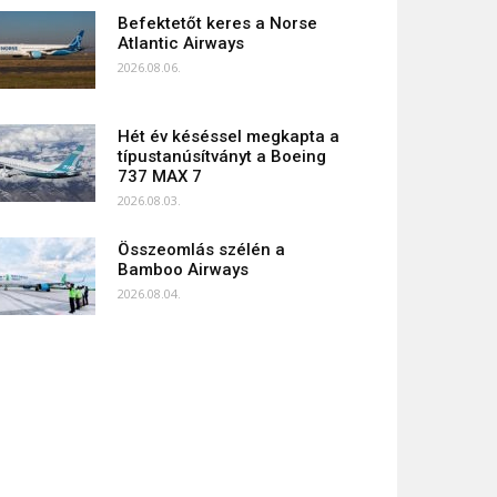
Befektetőt keres a Norse
Atlantic Airways
2026.08.06.
Hét év késéssel megkapta a
típustanúsítványt a Boeing
737 MAX 7
2026.08.03.
Összeomlás szélén a
Bamboo Airways
2026.08.04.