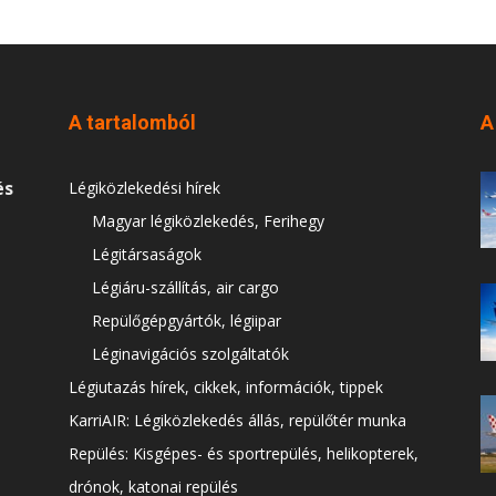
A tartalomból
A
és
Légiközlekedési hírek
Magyar légiközlekedés, Ferihegy
Légitársaságok
Légiáru-szállítás, air cargo
Repülőgépgyártók, légiipar
Léginavigációs szolgáltatók
Légiutazás hírek, cikkek, információk, tippek
KarriAIR: Légiközlekedés állás, repülőtér munka
Repülés: Kisgépes- és sportrepülés, helikopterek,
drónok, katonai repülés