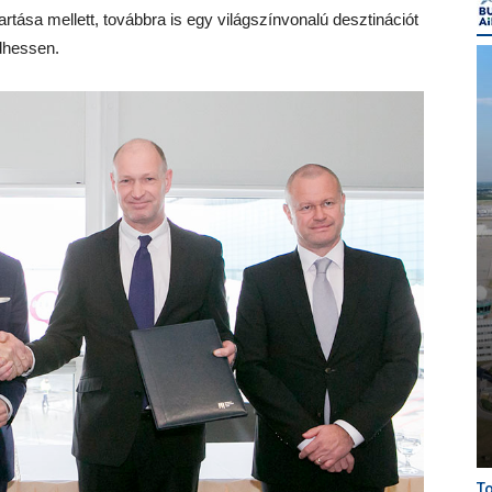
artása mellett, továbbra is egy világszínvonalú desztinációt
ödhessen.
To