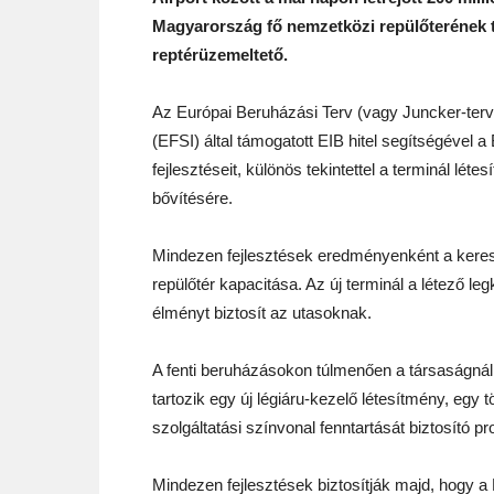
Magyarország fő nemzetközi repülőterének to
reptérüzemeltető.
Az Európai Beruházási Terv (vagy Juncker-terv)
(EFSI) által támogatott EIB hitel segítségével a 
fejlesztéseit, különös tekintettel a terminál lé
bővítésére.
Mindezen fejlesztések eredményenként a keres
repülőtér kapacitása. Az új terminál a létező l
élményt biztosít az utasoknak.
A fenti beruházásokon túlmenően a társaságnál
tartozik egy új légiáru-kezelő létesítmény, eg
szolgáltatási színvonal fenntartását biztosító pro
Mindezen fejlesztések biztosítják majd, hogy 