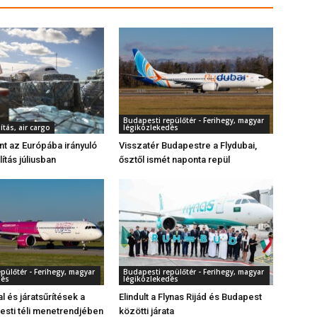
Budapesti repülőtér - Ferihegy, magyar
ítás, air cargo
légiközlekedés
ant az Európába irányuló
Visszatér Budapestre a Flydubai,
lítás júliusban
ősztől ismét naponta repül
pülőtér - Ferihegy, magyar
Budapesti repülőtér - Ferihegy, magyar
dés
légiközlekedés
al és járatsűrítések a
Elindult a Flynas Rijád és Budapest
sti téli menetrendjében
közötti járata