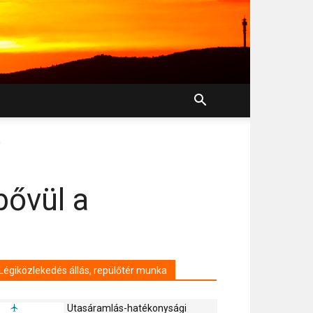
r
bővül a
Légiközlekedés állás, repülőtér munka
Utasáramlás-hatékonysági