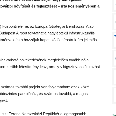
vábbi bővítését és fejlesztését – írta közleményében a
 központi eleme, az Európai Stratégiai Beruházási Alap
Budapest Airport folytathatja nagyléptékű infrastrukturális
tesítmények és a hozzájuk kapcsolódó infrastruktúra jelentős
let várható növekedésének megfelelően tovább nő a
egkorszerűbb létesítmény lesz, amely világszínvonalú utazási
 számos további projekt van folyamatban: ezek közé
y többszintes parkolóház, és számos további, a magas
jekt.
a Liszt Ferenc Nemzetközi Repülőtér a legmagasabb