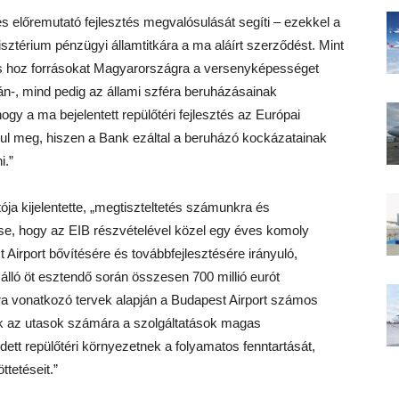
 előremutató fejlesztés megvalósulását segíti – ezekkel a
ztérium pénzügyi államtitkára a ma aláírt szerződést. Mint
és hoz forrásokat Magyarországra a versenyképességet
n-, mind pedig az állami szféra beruházásainak
y a ma bejelentett repülőtéri fejlesztés az Európai
sul meg, hiszen a Bank ezáltal a beruházó kockázatainak
i.”
ja kijelentette, „megtiszteltetés számunkra és
ése, hogy az EIB részvételével közel egy éves komoly
Airport bővítésére és továbbfejlesztésére irányuló,
álló öt esztendő során összesen 700 millió eurót
 vonatkozó tervek alapján a Budapest Airport számos
ják az utasok számára a szolgáltatások magas
tt repülőtéri környezetnek a folyamatos fenntartását,
tetéseit.”