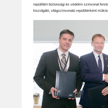
repülőtéri biztonsági és védelmi színvonal fennt
kiszolgáló, világszínvonalú repülőtérként műk