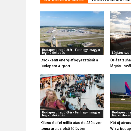
Budapesti repülőtér - Ferihegy, magyar
légiközlekedés
Légiáru-száll
Csökkenti energiafogyasztását a
Óriásit zuh
Budapest Airport
légiáru-szál
Budapesti repülőtér - Ferihegy, magyar
Budapesti re
légiközlekedés
légiközleke
Kilenc és fél millió utas és 230 ezer
Két új útvon
tonna áru az első félévben
Wizz budape