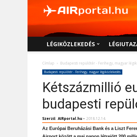
AIRportal.hu
LÉGIKÖZLEKEDÉS
LÉGIUTAZ
Címlap
Budapesti repülőtér - Ferihegy, magyar légi
Budapesti repülőtér - Ferihegy, magyar légiközlekedés
Kétszázmillió eu
budapesti repül
Szerző:
AIRportal.hu
-
2018.12.14.
Az Európai Beruházási Bank és a Liszt Fer
Airport között a mai napon létrejött 200 mil