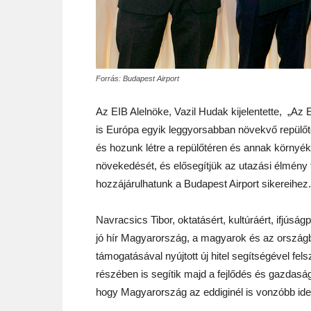
Forrás: Budapest Airport
Az EIB Alelnöke, Vazil Hudak kijelentette, „Az 
is Európa egyik leggyorsabban növekvő repülő
és hozunk létre a repülőtéren és annak körny
növekedését, és elősegítjük az utazási élmény 
hozzájárulhatunk a Budapest Airport sikereihez.
Navracsics Tibor, oktatásért, kultúráért, ifjúságp
jó hír Magyarország, a magyarok és az országb
támogatásával nyújtott új hitel segítségével fel
részében is segítik majd a fejlődés és gazdasá
hogy Magyarország az eddiginél is vonzóbb ide