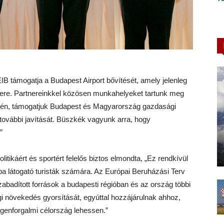
EIB támogatja a Budapest Airport bővítését, amely jelenleg
tere. Partnereinkkel közösen munkahelyeket tartunk meg
ékén, támogatjuk Budapest és Magyarország gazdasági
további javítását. Büszkék vagyunk arra, hogy
”
olitikáért és sportért felelős biztos elmondta, „Ez rendkívül
a látogató turisták számára. Az Európai Beruházási Terv
szabadított források a budapesti régióban és az ország többi
gi növekedés gyorsítását, egyúttal hozzájárulnak ahhoz,
genforgalmi célország lehessen.”