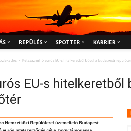
ÁS
REPÜLÉS
SPOTTER
KARRIER
közlekedés
Kétszázmillió eurós EU-s hitelkeretből bővül a budapesti repülőté
rós EU-s hitelkeretből 
őtér
enc Nemzetközi Repülőteret üzemeltető Budapest
lió eurós hitelszerződés célja, hogy támogassa