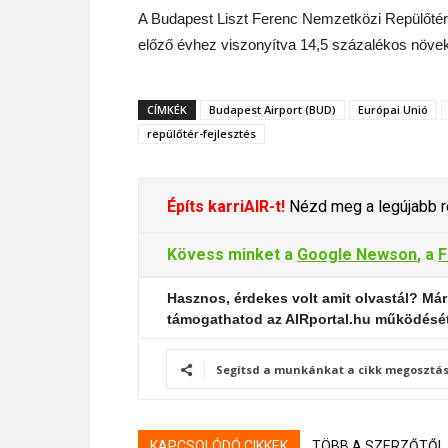
A Budapest Liszt Ferenc Nemzetközi Repülőtér 20
előző évhez viszonyítva 14,5 százalékos növeke
CÍMKÉK
Budapest Airport (BUD)
Európai Unió
repülőtér-fejlesztés
Építs karriAIR-t!
Nézd meg a legújabb re
Kövess minket a
Google Newson
, a
F
Hasznos, érdekes volt amit olvastál? Már
támogathatod az AIRportal.hu működésé
Segítsd a munkánkat a cikk megosztás
KAPCSOLÓDÓ CIKKEK
TÖBB A SZERZŐTŐL