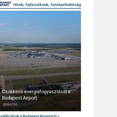
Hírek, fejlesztések, fenntarthatóság
Csökkenti energiafogyasztását a
Támogatja az
Budapest Airport
zajvédelmét a
2026.07.31.
2026.04.10.
vábbi hírek a Budapest Airportról »