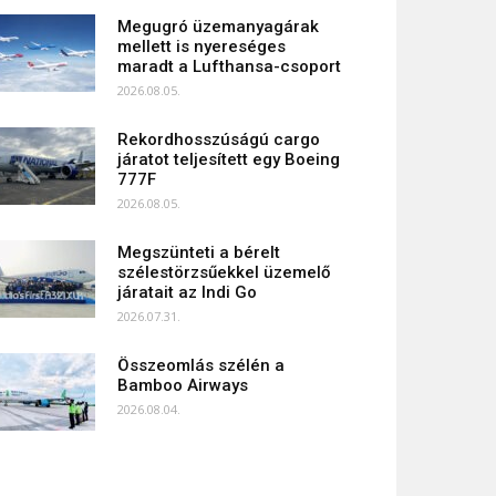
Megugró üzemanyagárak
mellett is nyereséges
maradt a Lufthansa-csoport
2026.08.05.
Rekordhosszúságú cargo
járatot teljesített egy Boeing
777F
2026.08.05.
Megszünteti a bérelt
szélestörzsűekkel üzemelő
járatait az Indi Go
2026.07.31.
Összeomlás szélén a
Bamboo Airways
2026.08.04.