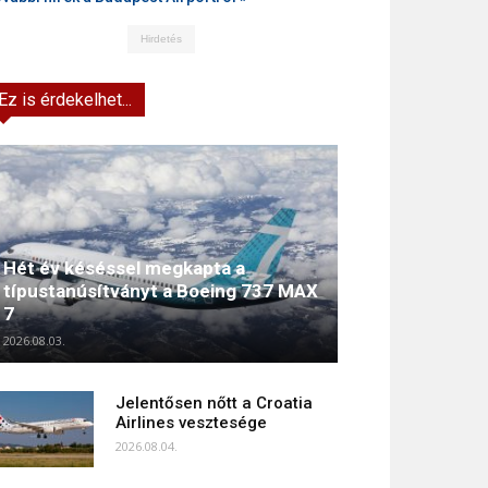
Hirdetés
Ez is érdekelhet...
Hét év késéssel megkapta a
típustanúsítványt a Boeing 737 MAX
7
2026.08.03.
Jelentősen nőtt a Croatia
Airlines vesztesége
2026.08.04.