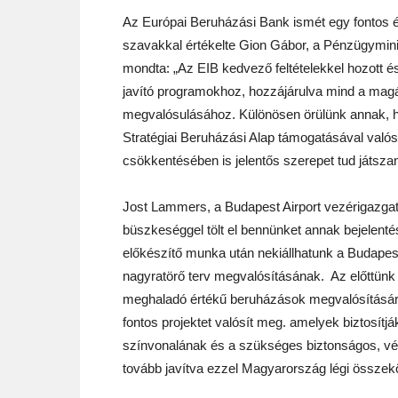
Az Európai Beruházási Bank ismét egy fontos és
szavakkal értékelte Gion Gábor, a Pénzügyminis
mondta: „Az EIB kedvező feltételekkel hozott 
javító programokhoz, hozzájárulva mind a magá
megvalósulásához. Különösen örülünk annak, hog
Stratégiai Beruházási Alap támogatásával való
csökkentésében is jelentős szerepet tud játszan
Jost Lammers, a Budapest Airport vezérigazgató
büszkeséggel tölt el bennünket annak bejelent
előkészítő munka után nekiállhatunk a Budapest 
nagyratörő terv megvalósításának. Az előttünk 
meghaladó értékű beruházások megvalósítására
fontos projektet valósít meg. amelyek biztosít
színvonalának és a szükséges biztonságos, véde
tovább javítva ezzel Magyarország légi összeköt