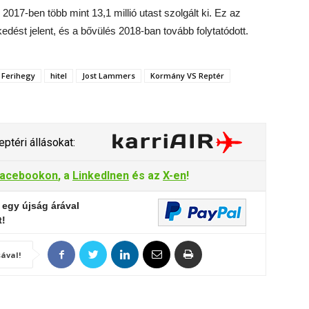
17-ben több mint 13,1 millió utast szolgált ki. Ez az
dést jelent, és a bővülés 2018-ban tovább folytatódott.
Ferihegy
hitel
Jost Lammers
Kormány VS Reptér
ptéri állásokat:
acebookon
, a
LinkedInen
és az
X-en
!
 egy újság árával
t!
ával!